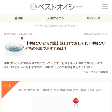
受付中
人気アイテム
マイページ
本ページはプロモーションを含みます
最終更新日：2024/01/25
855
View
25
コメント
【津軽びいどろの皿】涼しげでおしゃれ！津軽びい
どろのお皿でおすすめは？
津軽びいどろの食器が最近気になっています。お皿をネット通販で買いたいので、
涼しげでおしゃれなおすすめの、津軽びいどろのお皿を教えてください。
ベストオイシー編集部
1
no.
ガラス ボウル 皿【 津軽びいどろ MATSURI まつり盛皿 】おしゃれ かわいい 涼しげ 浅鉢 ギフト 青空 和モダン ガラス皿 冷製 うつわ 鉢 中鉢 日本製 夏 花火 祭 手作り ハンドメイド 高級感 華やか 誕生日プレゼント ギフト 日本製