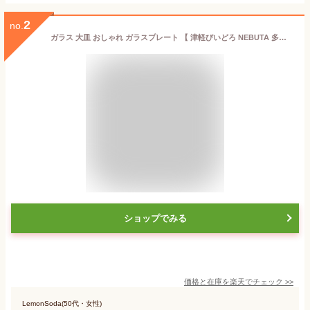
2
no.
ガラス 大皿 おしゃれ ガラスプレート 【 津軽びいどろ NEBUTA 多様鉢 】 日本製 深皿 パスタ皿 ボウル サラダ 透明 深口 カフェ風 ガラス食器 ハンドメイド ギフト 父の日 誕生日 アデリア 石塚硝子
ショップでみる
価格と在庫を
楽天
でチェック
>>
LemonSoda(50代・女性)