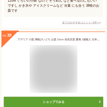
12cm ぐらいの小鉢 なので そうめん など食べるのにもいい
ですし かき氷や アイスクリームなど 冷菓 にも合う 津軽のお
皿です
全てのおすすめコメント
(
1
件)
>
19
no.
アデリア 小皿 津軽びいどろ お皿 10cm 色色豆皿 夏海 1個箱入 日本製 F-79766
ショップでみる