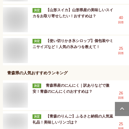
【山形スイカ】山形県産の美味しいスイ
決定
カをお取り寄せしたい！おすすめは？
40
回答
【使い切りかき氷シロップ】個包装やミ
決定
ニサイズなど！人気の氷みつを教えて！
25
回答
青森県
の人気おすすめランキング
青森県産のにんにく｜訳ありなどで激
決定
安！青森のにんにくのおすすめは？
26
回答
【青森のりんご】ふるさと納税の人気返
決定
礼品！美味しいリンゴは？
25
回答