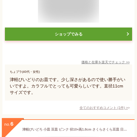
ショップでみる
価格と在庫を
楽天
でチェック
>>
ちょプラ(40代・女性)
津軽びいどりのお皿です。少し深さがあるので使い勝手がい
いですよ。カラフルでとっても可愛らしいです。直径11cm
サイズです。
全てのおすすめコメント
(
1
件)
>
6
no.
津軽びいどろ 小皿 豆皿 ピンク 径10×高1.8cm さくらさくら豆皿 日本製 化粧箱入 F79442｜インテリア プレゼント ギフト 食器 ケーキ レストラン 贈り物 容器 ガラス 雑貨 カフェ 皿 デザート デザイン オードブル ブランド バー 醤油 プレート おしゃれ 食卓 調味料 単品