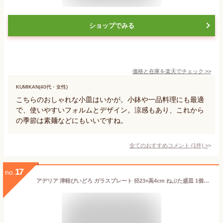
ショップでみる
価格と在庫を
楽天
でチェック
>>
KUMIKAN(40代・女性)
こちらのおしゃれな小皿はいかが。小鉢や一品料理にも最適
で、使いやすいフォルムとデザイン。涼感もあり、これから
の季節は素麺などにもいいですね。
全てのおすすめコメント
(
1
件)
>
17
no.
アデリア 津軽びいどろ ガラスプレート 径23×高4cm ねぶた盛皿 1個箱入 日本製 F-75053