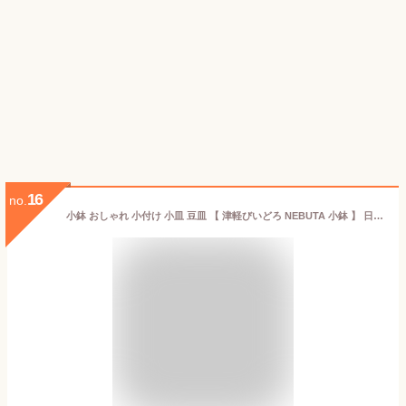
16
no.
小鉢 おしゃれ 小付け 小皿 豆皿 【 津軽びいどろ NEBUTA 小鉢 】 日本製 広口 小鉢 小付 おつまみ 取り皿 ボウル ガラス 食器ハンドメイド ギフト 父の日 誕生日 アデリア 石塚硝子