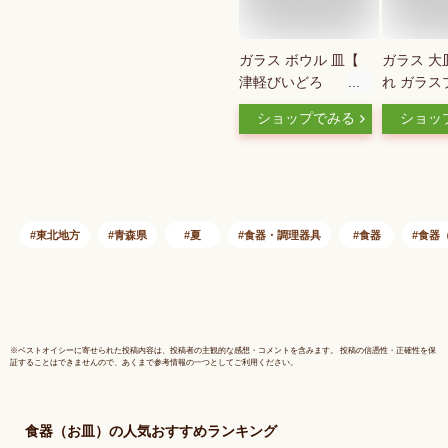
ガラス ボウル 皿【
ガラス 大
津軽びいどろ
れ ガラス
MATSURI まつり盛
【 津軽び
ショップでみる
ショッ
皿 】おしゃれ かわ
NEBUTA
いい 涼しげ 浅鉢 ギ
日本製 深
フト 青空 和モダン
皿 ボウル
ガラス皿 冷製 うつ
明 深口 
わ 鉢 中鉢 日本製 夏
ラス食器 
花火 祭 手作り ハン
ド ギフト
東北地方
青森県
夏
食器・調理器具
食器
食器
ドメイド 高級感 華
生日 アデ
やか 誕生日プレゼン
硝子
ト ギフト 日本製
※
ベストオイシー
に寄せられた投稿内容は、投稿者の主観的な感想・コメントを含みます。 投稿の信憑性・正確性を保
証することはできませんので、あくまで参考情報の一つとしてご利用ください。
食器（お皿）
の人気おすすめランキング