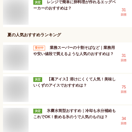
レンジで簡単に卵料理が作れるエッグベ
決定
ーカーのおすすめは？
31
回答
夏
の人気おすすめランキング
業務スーパーの十割そばなど｜業務用
受付中
や安い値段で買えるような人気のおすすめは？
31
回答
【葛アイス】溶けにくくて人気！美味し
決定
いくずのアイスでおすすめは？
75
回答
氷嚢水筒型おすすめ｜冷却も水分補給も
決定
これでOK！飲める氷のうで人気のものは？
34
回答