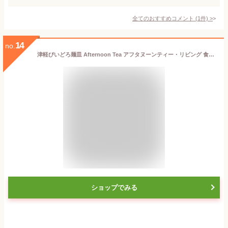
全てのおすすめコメント
(
1
件)
>
14
no.
津軽びいどろ麺皿 Afternoon Tea アフタヌーンティー・リビング 食器・調理器具・キッチン用品 食器・皿 ブルー グリーン[Rakuten Fashion]
ショップでみる