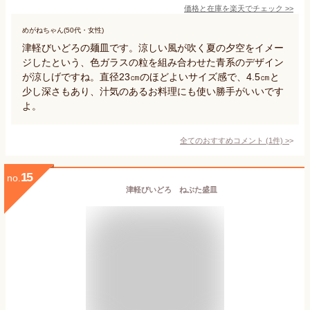
価格と在庫を
楽天
でチェック
>>
めがねちゃん(50代・女性)
津軽びいどろの麺皿です。涼しい風が吹く夏の夕空をイメー
ジしたという、色ガラスの粒を組み合わせた青系のデザイン
が涼しげですね。直径23㎝のほどよいサイズ感で、4.5㎝と
少し深さもあり、汁気のあるお料理にも使い勝手がいいです
よ。
全てのおすすめコメント
(
1
件)
>
15
no.
津軽びいどろ ねぶた盛皿