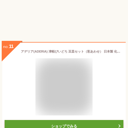
11
no.
アデリア(ADERIA) 津軽びいどろ 豆皿セット（彩あわせ） 日本製 化粧箱入 おしゃれ かわいい お皿 小皿 刺身皿 ギフト プレゼントおしゃれ 還暦 退職 結婚 祝い 誕生日 プレゼント 贈答 FS75512
ショップでみる