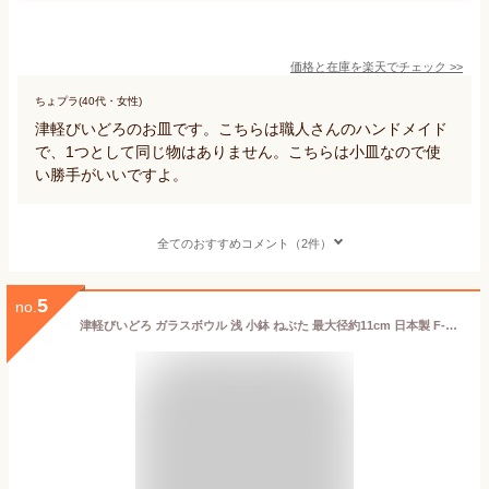
価格と在庫を
楽天
でチェック
>>
ちょプラ(40代・女性)
津軽びいどろのお皿です。こちらは職人さんのハンドメイド
で、1つとして同じ物はありません。こちらは小皿なので使
い勝手がいいですよ。
全てのおすすめコメント（2件）
5
no.
津軽びいどろ ガラスボウル 浅 小鉢 ねぶた 最大径約11cm 日本製 F-71167｜豆皿 おしゃれ 小鉢 ガラス 食器 青森 皿 器 食器 ねぶた おしゃれ インテリア 日本 伝統工芸 食卓 ガラス 単品