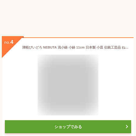
4
no.
津軽びいどろ NEBUTA 浅小鉢 小鉢 11cm 日本製 小皿 伝統工芸品 ねぶた 津軽ビードロ ビイドロ びーどろ ガラス 和食器 副菜鉢 和洋折衷 手作り ギフト 酒器 化粧箱 プレゼント 還暦祝 敬老の日 御祝 結婚祝 父の日 KT480-1670
ショップでみる