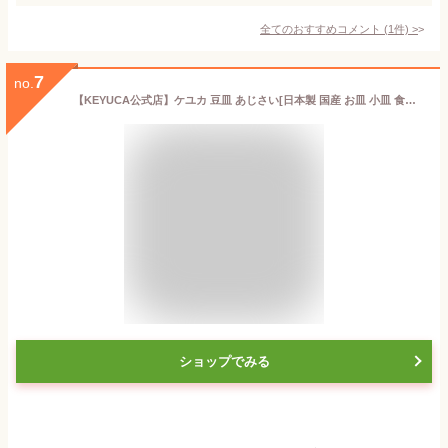
全てのおすすめコメント
(
1
件)
>
7
no.
【KEYUCA公式店】ケユカ 豆皿 あじさい[日本製 国産 お皿 小皿 食器 ソーダガラス シンプル おしゃれ ガラス皿 お茶菓子 一品料理 ギフト プレゼント 小鉢 和食器 仕切り皿 敬老の日 贈り物 醤油皿 取り皿 お通し おつまみ 小さい デザート皿 びいどろ 津軽びいどろ 器]
ショップでみる