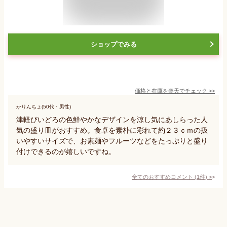
ショップでみる
価格と在庫を
楽天
でチェック
>>
かりんちょ(50代・男性)
津軽びいどろの色鮮やかなデザインを涼し気にあしらった人
気の盛り皿がおすすめ。食卓を素朴に彩れて約２３ｃｍの扱
いやすいサイズで、お素麺やフルーツなどをたっぷりと盛り
付けできるのが嬉しいですね。
全てのおすすめコメント
(
1
件)
>