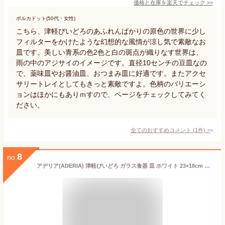
価格と在庫を
楽天
でチェック
>>
ポルカドット(50代・女性)
こちら、津軽びいどろのあふれんばかりの原色の世界に少し
フィルターをかけたような幻想的な風情が涼し気で素敵なお
皿です。美しい青系の色2色と白の斑点が織りなす世界は、
雨の中のアジサイのイメージです。直径10センチの豆皿なの
で、薬味皿やお醤油皿、おつまみ皿に好適です。またアクセ
サリートレイとしてもきっと素敵ですよ。色柄のバリエーシ
ョンはほかにもありｍすので、ページをチェックしてみてく
ださい。
全てのおすすめコメント
(
1
件)
>
8
no.
アデリア(ADERIA) 津軽びいどろ ガラス食器 皿 ホワイト 23×18cm 季 レクタングルプレート 日本製 F-71128