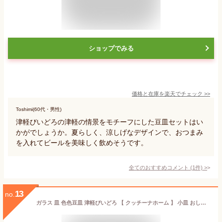
ショップでみる
価格と在庫を
楽天
でチェック
>>
Toshimi(60代・男性)
津軽びいどろの津軽の情景をモチーフにした豆皿セットはい
かがでしょうか。夏らしく、涼しげなデザインで、おつまみ
を入れてビールを美味しく飲めそうです。
全てのおすすめコメント
(
1
件)
>
13
no.
ガラス 皿 色色豆皿 津軽びいどろ 【 クッチーナホーム 】 小皿 おしゃれ 小皿 10センチ 豆皿 おしゃれ ガラス 皿 透明 皿 おしゃれ ガラス レトロ 食器 かわいい 和菓子 皿 小皿 豆皿 醤油皿 和食器 モダン 日本製 結婚祝 プレゼント ギフト 贈り物 アデリア