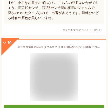
すが、小さなお皿をお探しなら、こちらの豆皿はいかがでし
ょう。長辺10センチ、短辺8センチ弱の横長のフォルムで、
深さのついたタイプなので、出番が多そうです。津軽びいど
ろ特有の原色が美しいですね。
全てのおすすめコメント
(
1
件)
>
10
no.
ガラス長角皿 22.5cm ダブルエフ クロス 津軽びいどろ 日本製 アウトレットお皿 皿 食器 角皿 長角皿 長皿 大皿 ガラス おしゃれ 高級感 プレート ガラスプレート 刺身皿 寿司皿 串物皿 盛り皿 玉子焼き スクエアプレート 副菜皿