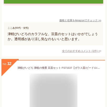
価格と在庫を
Amazon
でチェック
>>
ここあ(50代・女性)
津軽びいどろのカラフルな、豆皿のセットはいかがでしょう
か。透明感があり涼し気なのもいいと思います。
全てのおすすめコメント
(
1
件)
>
12
no.
津軽びいどろ 津軽の情景 豆皿セット FS71537【ガラス皿/ビードロ/日本製/プレート/小皿/結婚祝い/ギフト】