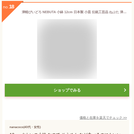
18
no.
津軽びいどろ NEBUTA 小鉢 12cm 日本製 小皿 伝統工芸品 ねぶた 津軽ビードロ ビイドロ びーどろ ガラス 和食器 副菜鉢 和洋折衷 手作り ギフト 酒器 ボウル 化粧箱 プレゼント 還暦祝 敬老の日 御祝 結婚祝 父の日 KT480-2400
ショップでみる
価格と在庫を
楽天
でチェック
>>
nanacoco(40代・女性)