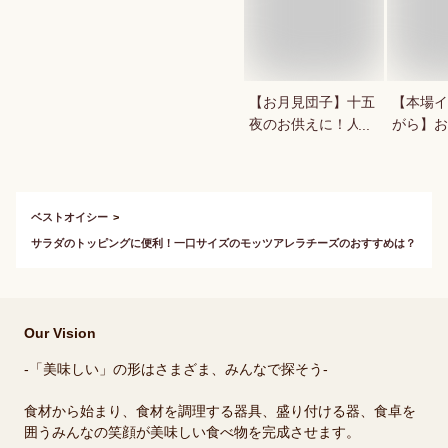
【お月見団子】十五
【本場イ
夜のお供えに！人気
がら】お
の美味しい月見団子
ッキが食
を教えて！
ベストオイシー
サラダのトッピングに便利！一口サイズのモッツアレラチーズのおすすめは？
Our Vision
-「美味しい」の形はさまざま、みんなで探そう-
食材から始まり、食材を調理する器具、盛り付ける器、食卓を
囲うみんなの笑顔が美味しい食べ物を完成させます。