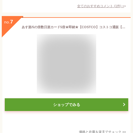
全てのおすすめコメント
(
1
件)
>
7
no.
あす楽/5の倍数日楽カード5倍★即納★【COSTCO】コストコ通販【SOLLEONE】モッツァレラチーズ 1kg(1粒5g)（要冷凍）
ショップでみる
価格と在庫を
楽天
でチェック
>>