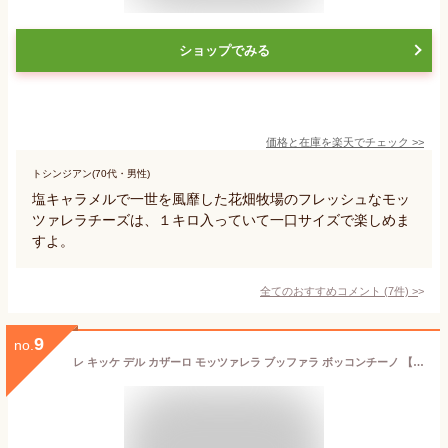
ショップでみる
価格と在庫を
楽天
でチェック
>>
トシンジアン(70代・男性)
塩キャラメルで一世を風靡した花畑牧場のフレッシュなモッ
ツァレラチーズは、１キロ入っていて一口サイズで楽しめま
すよ。
全てのおすすめコメント
(
7
件)
>
9
no.
レ キッケ デル カザーロ モッツァレラ ブッファラ ボッコンチーノ 【250g(25g×10)】 【冷凍】 Le Chicche del Casaro Mozzarella di Latte di Bufala