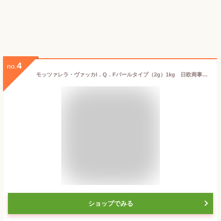
4
no.
モッツァレラ・ヴァッカI．Q．Fパールタイプ（2g）1kg 日欧商事 モッツアレラチーズ チーズ 洋風料理 【冷凍食品】【業務用食材】【10800円以上で送料無料】
ショップでみる