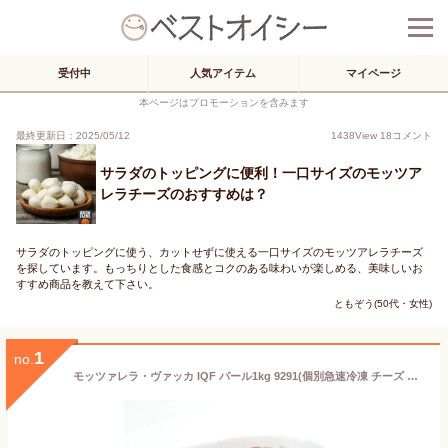
受付中
人気アイテム
マイページ
本ページはプロモーションを含みます
最終更新日：2025/05/12
1438
View
18
コメント
サラダのトッピングに便利！一口サイズのモッツア
レラチーズのおすすめは？
サラダのトッピングに使う、カットせずに使える一口サイズのモッツアレラチーズ
を探しています。もっちりとした食感とコクのある味わいが楽しめる、美味しいお
すすめ商品を教えて下さい。
ともぞう(50代・女性)
1
no.
モッツァレラ・ヴァッカ IQF パール1kg 9291(個別急速冷凍 チーズ モッツアレラチーズ パスタ サラダ 洋食)