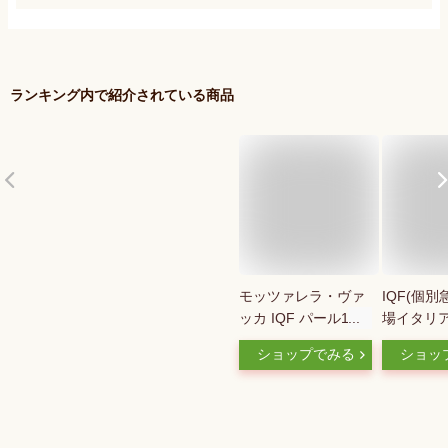
ランキング内で紹介されている商品
モッツァレラ・ヴァ
IQF(個別
ッカ IQF パール1kg
場イタリ
9291(個別急速冷凍
アレラチー
ショップでみる
ショッ
チーズ モッツアレラ
ダル mozza
チーズ パスタ サラ
medal c
ダ 洋食)
敬老の日