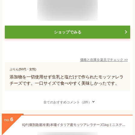
ショップでみる
価格と在庫を
楽天
でチェック
>>
ぷりん(50代・女性)
添加物を一切使用せず生乳と塩だけで作られたモッツァレラ
チーズです。一口サイズで食べやすく美味しかったです。
全てのおすすめコメント（2件）
6
no.
IQF(個別急速冷凍)本場イタリア産モッツアレラチーズ1kgミニスティック1粒当たり約0.8g父の日 敬老の日