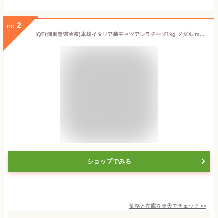
2
no.
IQF(個別急速冷凍)本場イタリア産モッツアレラチーズ1kg メダル mozzarella medal cheese父の日 敬老の日
ショップでみる
価格と在庫を
楽天
でチェック
>>