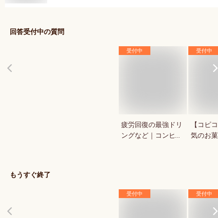
回答受付中の質問
受付中
受付中
疲労回復の最強ドリ
【コピコ
ングなど｜コンビ
気のお菓
ニ・ドラックストア
いkopi
で買える人気のおす
は？
すめは？
もうすぐ終了
受付中
受付中