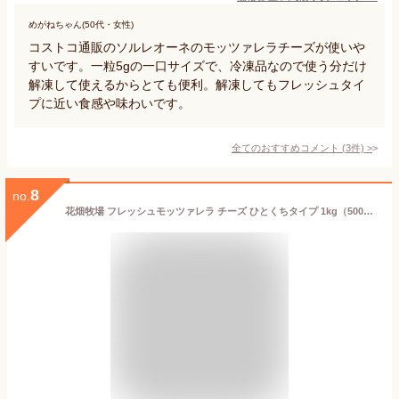
めがねちゃん(50代・女性)
コストコ通販のソルレオーネのモッツァレラチーズが使いや
すいです。一粒5gの一口サイズで、冷凍品なので使う分だけ
解凍して使えるからとても便利。解凍してもフレッシュタイ
プに近い食感や味わいです。
全てのおすすめコメント
(
3
件)
>
8
no.
花畑牧場 フレッシュモッツァレラ チーズ ひとくちタイプ 1kg（500g×2）【冷凍配送】