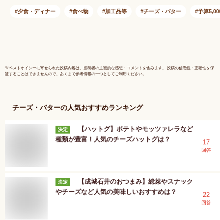
夕食・ディナー
食べ物
加工品等
チーズ・バター
予算5,0
※
ベストオイシー
に寄せられた投稿内容は、投稿者の主観的な感想・コメントを含みます。 投稿の信憑性・正確性を保
証することはできませんので、あくまで参考情報の一つとしてご利用ください。
チーズ・バター
の人気おすすめランキング
【ハットグ】ポテトやモッツァレラなど
決定
種類が豊富！人気のチーズハットグは？
17
回答
【成城石井のおつまみ】総菜やスナック
決定
やチーズなど人気の美味しいおすすめは？
22
回答