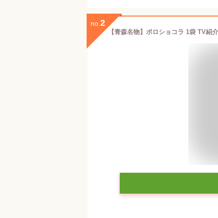
2
no.