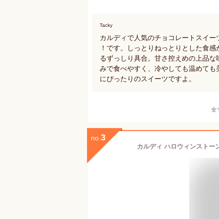
Tacky
カルディで人気のチョコレートスイー
！です。しっとりねっとりとした食感
るずっしり具合。甘さ控えめの上品な
みで食べやすく、冷やしても温めても
にぴったりのスイーツですよ。
全
3
no.
カルディ ハロウィンストーン