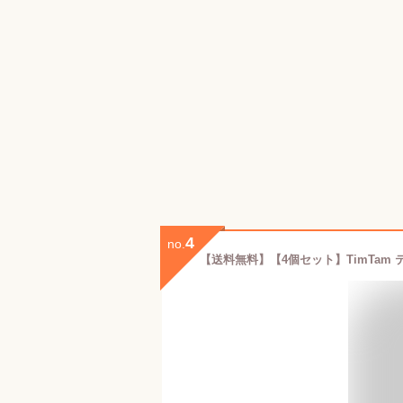
4
no.