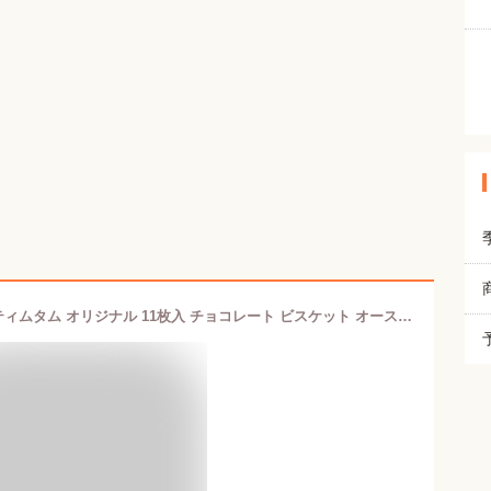
【送料無料】【4個セット】TimTam ティムタム オリジナル 11枚入 チョコレート ビスケット オーストラリア キャラメル KALDI カルディ