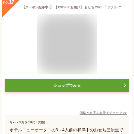
17
no.
【クーポン配布中♪】 【12/29-30お届け】 おせち 2025 「 ホテル ニューオータニ 」監修 和洋中 三段重 43品目 約 3〜4人前 三段重 冷凍おせち 縦196mm×横196mm×高さ159mm T41-11A 和風 洋風 中華風 3段 正月 惣菜 おせち料理 お節料理 御節料理 御節 お節 予約 送料無料
ショップでみる
価格と在庫を
楽天
でチェック
>>
ちゃぺ大好き(50代・女性)
ホテルニューオータニの3～4人前の和洋中のおせち三段重で