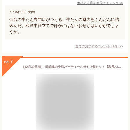
価格と在庫を
楽天
でチェック
>>
ここあ(50代・女性)
仙台の牛たん専門店がつくる、牛たんの魅力をふんだんに詰
込んだ、和洋中仕立てでほかにはないおせちはいかがでしょ
うか。
全てのおすすめコメント
(
1
件)
>
7
no.
（12月30日着） 板前魂の小桜パーティーおせち 3個セット【和風×3】板前魂 個食 ミニ一段重 0.7人前