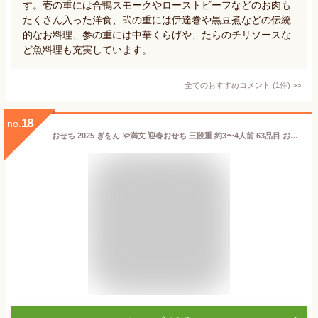
す。壱の重には合鴨スモークやローストビーフなどのお肉も
たくさん入った洋食、弐の重には伊達巻や黒豆煮などの伝統
的なお料理、参の重には中華くらげや、たらのチリソースな
ど魚料理も充実しています。
全てのおすすめコメント
(
1
件)
>
18
no.
おせち 2025 ぎをん や満文 迎春おせち 三段重 約3〜4人前 63品目 お節 正月 元旦 冷凍 和洋中 3段 3人 4人