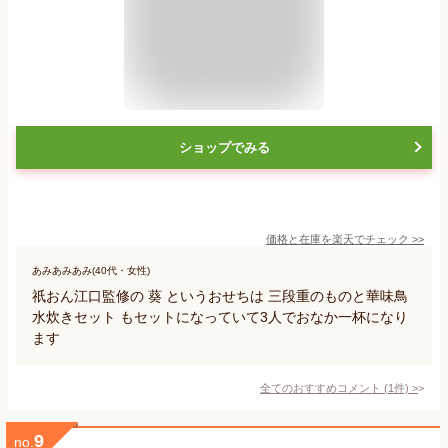
ショップでみる
価格と在庫を
楽天
でチェック
>>
あみあみあみ(40代・女性)
祇おん江口監修の 葵 というおせちは 三段重のものと華味鳥
水炊きセット もセットになっていて3人でおなか一杯になり
ます
全てのおすすめコメント
(
1
件)
>
9
no.