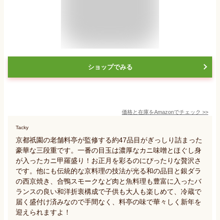
ショップでみる
価格と在庫を
Amazon
でチェック
>>
Tacky
京都祇園の老舗料亭が監修する約47品目がぎっしり詰まった
豪華な三段重です。一番の目玉は濃厚なカニ味噌とほぐし身
が入ったカニ甲羅盛り！お正月を彩るのにぴったりな贅沢さ
です。他にも伝統的な京料理の技法が光る和の品目と銀ダラ
の西京焼き、合鴨スモークなど肉と魚料理も豊富に入ったバ
ランスの良い和洋折衷構成で子供も大人も楽しめて、冷蔵で
届く盛付け済みなので手間なく、料亭の味で華々しく新年を
迎えられますよ！