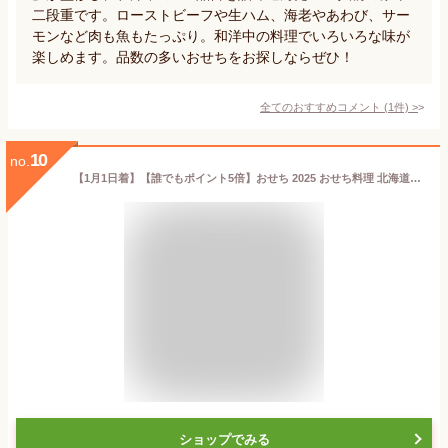
二段重です。ローストビーフや生ハム、海老やあわび、サー
モンなど肉も魚もたっぷり。和洋中の料理でいろいろな味が
楽しめます。品数の多いおせちをお探しならぜひ！
全てのおすすめコメント
(
1
件)
>
10
no.
【1月1日着】【誰でもポイント5倍】おせち 2025 おせち料理 北海道の海鮮おせち 一段重 特大10.5寸 全32品目 3人前「なみきそう」和風 冷凍【送料無料】【特製木箱入り】高級 北海道 お節 御節 海鮮 いくら うに エビ マグロ 少人数 和風 オードブル お正月 年末年始
ショップでみる