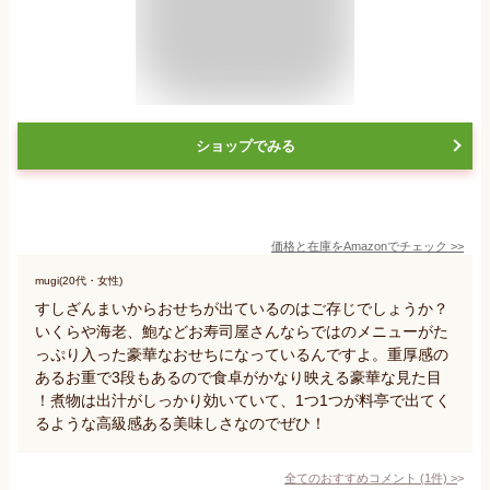
ショップでみる
価格と在庫を
Amazon
でチェック
>>
mugi(20代・女性)
すしざんまいからおせちが出ているのはご存じでしょうか？
いくらや海老、鮑などお寿司屋さんならではのメニューがた
っぷり入った豪華なおせちになっているんですよ。重厚感の
あるお重で3段もあるので食卓がかなり映える豪華な見た目
！煮物は出汁がしっかり効いていて、1つ1つが料亭で出てく
るような高級感ある美味しさなのでぜひ！
全てのおすすめコメント
(
1
件)
>