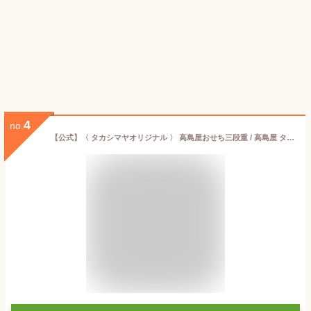
4
no.
【公式】〈 タカシマヤオリジナル 〉 高島屋おせち三段重 / 高島屋 タカシマヤ TAKASHIMAYA / おせち おせち料理 2026 予約 / 和洋風 和風 洋風 3段重 45品 3〜4人前 【 送料無料 】/ 3人前 4人前 三人前 四人前 正規品 お節 御節 2025 お正月 御節料理 三段重 冷凍