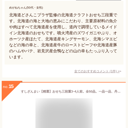
めがねちゃん(50代・女性)
北海道どさんこプラザ監修の北海道クラフトおせち三段重で
す。北海道の海と大地の恵みにこだわり、主要原材料の魚介
や肉はすべて北海道産を使用し、道内で調理しているメイド
イン北海道のおせちです。噴火湾産のズワイガニやぶり、オ
ホーツク産ほたて、北海道産キングサーモン、北海シマエビ
などの海の幸と、北海道産牛のローストビーフや北海道産豚
のハムやパテ、岩見沢産合鴨などの山の幸もたっぷり入って
います。
全てのおすすめコメント
(
1
件)
>
15
no.
すしざんまい【精選】おせち三段重3~4人前。全50品。一品一品、丹精込めてつくりました。重厚感のある三段重。専用の箱に梱包してお届けします。お世話になった方への贈答品としても喜ばれます。