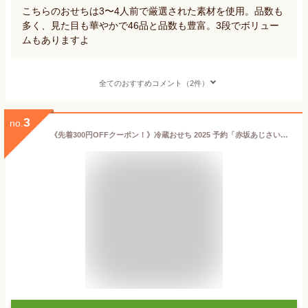
こちらのおせちは3〜4人前で厳選された素材を使用。品数も
多く、見た目も華やかで46品と品数も豊富。3段でボリュー
ムもありますよ
全てのおすすめコメント（2件）
3
no.
《先着300円OFFクーポン！》冷蔵おせち 2025 予約「赤坂あじさい」監修 おせち料理 東北グルメおせち 三段重 48品 3人前〜4人前（盛り付け済み・冷蔵）送料無料[美食サークル]