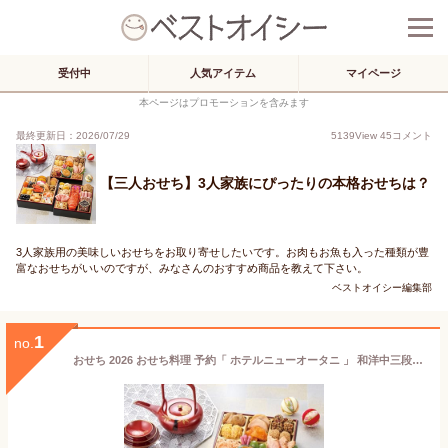
受付中
人気アイテム
マイページ
本ページはプロモーションを含みます
最終更新日：2026/07/29
5139
View
45
コメント
【三人おせち】3人家族にぴったりの本格おせちは？
3人家族用の美味しいおせちをお取り寄せしたいです。お肉もお魚も入った種類が豊
富なおせちがいいのですが、みなさんのおすすめ商品を教えて下さい。
ベストオイシー編集部
1
no.
おせち 2026 おせち料理 予約「 ホテルニューオータニ 」 和洋中三段重 冷凍 45品目 約3～4人前 【12/29～30日お届け】 お節 御節 単品 冷凍 和洋 和洋中 海鮮 和風 洋風 中華 oseti 豪華 人気 有名 高級 3人前 4人前 3段重 2025 正月 お正月 年末年始 ホテル エビ ロブスター 肉 ハム ローストビーフ