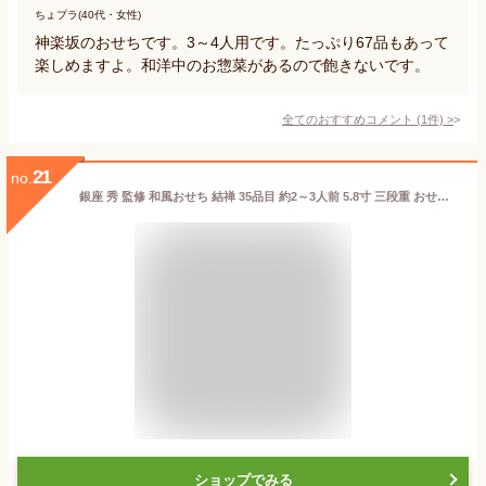
ちょプラ(40代・女性)
神楽坂のおせちです。3～4人用です。たっぷり67品もあって
楽しめますよ。和洋中のお惣菜があるので飽きないです。
全てのおすすめコメント
(
1
件)
>
21
no.
銀座 秀 監修 和風おせち 結禅 35品目 約2～3人前 5.8寸 三段重 おせち お節料理 oseti 冷凍盛り付け済み 満足良品館おせち 全国送料無料
ショップでみる