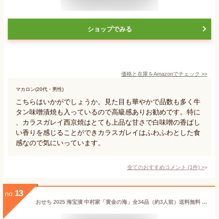
ショップでみる
価格と在庫を
Amazon
でチェック
>>
マカロン(20代・男性)
こちらはいかがでしょうか。見た目も華やかで品数も多く牛
タン味噌漬焼も入っているので高級感ありお勧めです。特に
、カラスガレイ西京焼はとても上品な甘さで白味噌の香ばし
い香りを感じることができカラスガレイはふわふわとした食
感なので気にいっています。
全てのおすすめコメント
(
1
件)
>
13
no.
おせち 2025 海宝漬 中村家「黄金の海」全34品（約3人前）送料無料 ※12月30日お届け