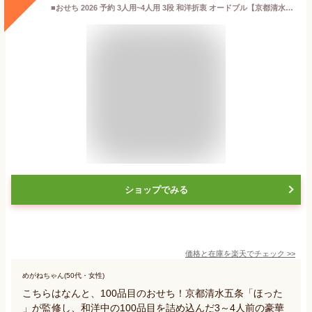
■おせち 2026 予約 3人用~4人用 3段 和洋折衷 オードブル【京都清水五条「ほった」監修 100品目おせち】お節 おせち料理 和食 洋食 中華 海鮮 お肉 海老 サーモン ハンバーグ 二段重 大人数 家族 こども 新年会 パーティー お惣菜 冷凍 直4【送料無料】
ショップでみる
価格と在庫を
楽天
でチェック
>>
めがねちゃん(50代・女性)
こちらはなんと、100品目のおせち！京都清水五条「ほった
」が監修し、和洋中の100品目を詰め込んだ3～4人前の豪華