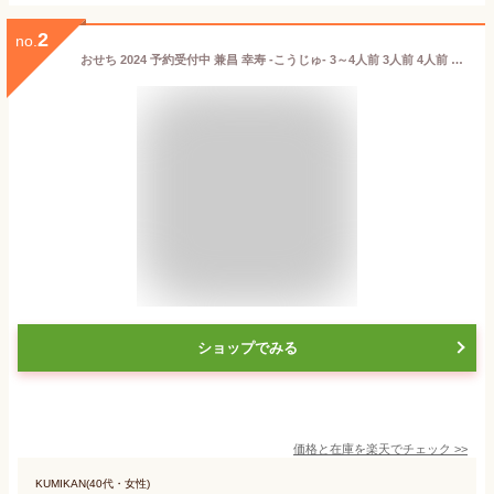
2
no.
おせち 2024 予約受付中 兼昌 幸寿 -こうじゅ- 3～4人前 3人前 4人前 三段重 全46品 6.5寸
ショップでみる
価格と在庫を
楽天
でチェック
>>
KUMIKAN(40代・女性)