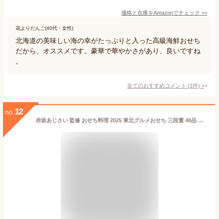
価格と在庫を
Amazon
でチェック
>>
花よりだんご(40代・女性)
北海道の美味しい海の幸がたっぷりと入った高級海鮮おせち
だから、オススメです。豪華で華やかさがあり、良いですね
。
全てのおすすめコメント
(
1
件)
>
12
no.
赤坂あじさい 監修 おせち料理 2025 東北グルメおせち 三段重 48品 盛り付け済み 冷蔵おせち 3人前～4人前 お届け日：12月31日 美食サークル