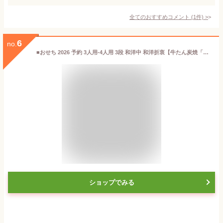
全てのおすすめコメント
(
1
件)
>
6
no.
■おせち 2026 予約 3人用-4人用 3段 和洋中 和洋折衷【牛たん炭焼「利久」和洋中おせち 37品目+牛たん 3〜4人前 】 和食 伝統 定番 お肉 牛肉 海鮮 正月料理 お節料理 年始 新春 おつまみ あて おしゃれ 家族 ご当地 お取り寄せ グルメ 冷凍 直4【送料無料】
ショップでみる