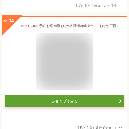
全てのおすすめコメント
(
1
件)
>
14
no.
おせち 2025 予約 お節 御節 おせち料理 北海道クラフトおせち 三段重（3〜4人前）3人前 4人前 3段 三段 32品目 冷凍 和洋 お歳暮 リンベル 公式ショップ 送料無料
ショップでみる
価格と在庫を
楽天
でチェック
>>