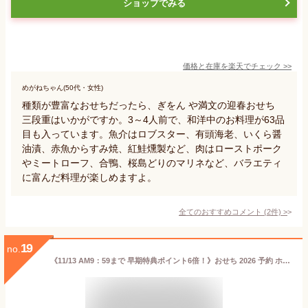
ショップでみる
価格と在庫を
楽天
でチェック
>>
めがねちゃん(50代・女性)
種類が豊富なおせちだったら、ぎをん や満文の迎春おせち
三段重はいかがですか。3～4人前で、和洋中のお料理が63品
目も入っています。魚介はロブスター、有頭海老、いくら醤
油漬、赤魚からすみ焼、紅鮭燻製など、肉はローストポーク
やミートローフ、合鴨、桜島どりのマリネなど、バラエティ
に富んだ料理が楽しめますよ。
全てのおすすめコメント
(
2
件)
>
19
no.
《11/13 AM9：59まで 早期特典ポイント6倍！》おせち 2026 予約 ホテル「ハイアット リージェンシー 東京」監修 和洋中 おせち料理 香寿 三段重 41品 3人前〜4人前（盛り付け済み・冷凍）送料込[美食サークル]