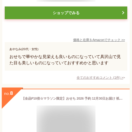
ショップでみる
価格と在庫を
Amazon
でチェック
>>
あやなみ(20代・女性)
おせちで華やかな見栄えも良いものになっていて具沢山で見
た目も美しいものになっていておすすめかと思います
全てのおすすめコメント
(
1
件)
>
8
no.
【全品P10倍☆マラソン限定】おせち 2026 予約 12月30日お届け 祇おん江口監修 葵 おせち 三段重＆華味鳥水炊きセット 和風 京風 3人 おせち料理 お節 宴会 パーティ グルメ お取り寄せ 送料無料 イセエビ 数の子 アワビ 鮑 特選 重箱 伊達巻 いくら 黒豆 サーモン 肉 楽天