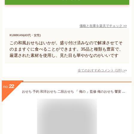
価格と在庫を
楽天
でチェック
>>
KUMIKAN(40代・女性)
この和風おせちはいかが。盛り付け済みなので解凍させてそ
のまますぐに食べることができます。35品と種類も豊富で、
厳選された素材を使用し、見た目も華やかなのがいいです
全てのおすすめコメント
(
1
件)
>
22
no.
おせち 予約 和洋おせち 二段おせち 「 俺の 」監修 俺のおせち 饗宴 二段重 42品目 約2～3人前 冷凍 【12/29～30日お届け】