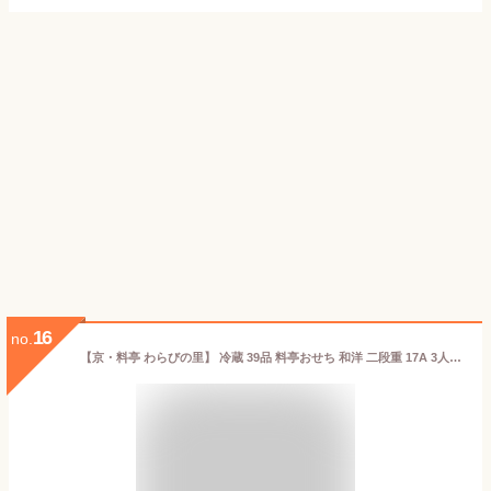
16
no.
【京・料亭 わらびの里】 冷蔵 39品 料亭おせち 和洋 二段重 17A 3人前 2025年お正月 京風おせち 料亭おせち 和洋おせち 和風おせち 洋風おせち 百貨店おせち 和洋折衷 盛付済み 解凍不要 おせち料理 お節料理 お取り寄せグルメ クーポン ギフト 送料無料 三人前