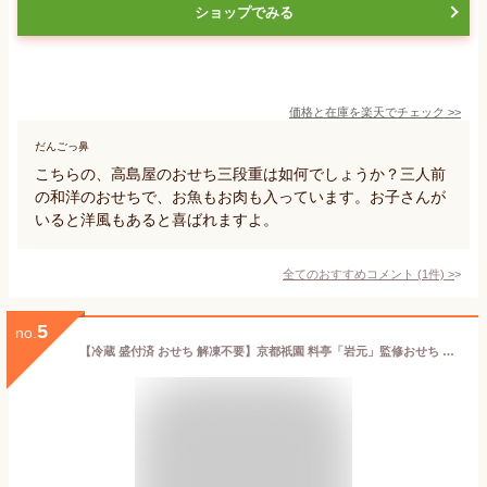
ショップでみる
価格と在庫を
楽天
でチェック
>>
だんごっ鼻
こちらの、高島屋のおせち三段重は如何でしょうか？三人前
の和洋のおせちで、お魚もお肉も入っています。お子さんが
いると洋風もあると喜ばれますよ。
全てのおすすめコメント
(
1
件)
>
5
no.
【冷蔵 盛付済 おせち 解凍不要】京都祇園 料亭「岩元」監修おせち 匠 蟹甲羅ver [三段重 47品目 約3～4人前] 12/31お届け