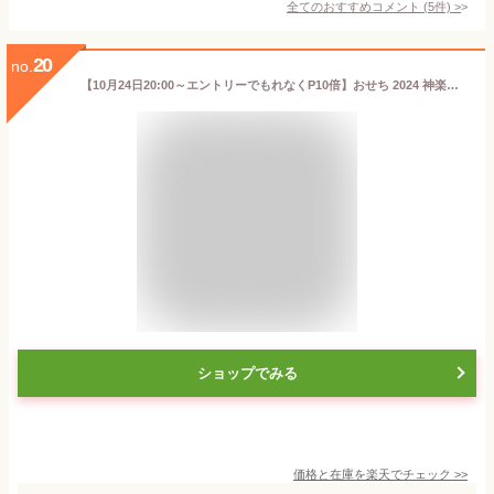
全てのおすすめコメント
(
5
件)
>
20
no.
【10月24日20:00～エントリーでもれなくP10倍】おせち 2024 神楽坂三店舗 和洋中おせち 「舞」 （約3人前～4人前 67品）（お届け日12/30）メーカー直送 冷凍便 送料無料 / 和風 洋風 中華風 迎春 本格 おせち料理 2024年 正月 お節 御節 御節料理 福袋
ショップでみる
価格と在庫を
楽天
でチェック
>>