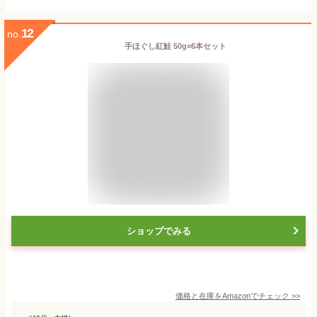
12
no.
手ほぐし紅鮭 50g×6本セット
ショップでみる
価格と在庫を
Amazon
でチェック
>>