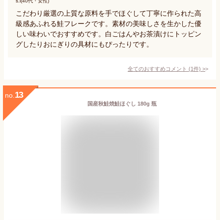
s.i(40代・女性)
こだわり厳選の上質な原料を手でほぐして丁寧に作られた高
級感あふれる鮭フレークです。素材の美味しさを生かした優
しい味わいでおすすめです。白ごはんやお茶漬けにトッピン
グしたりおにぎりの具材にもぴったりです。
全てのおすすめコメント
(
1
件)
>
13
no.
国産秋鮭焼鮭ほぐし 180g 瓶