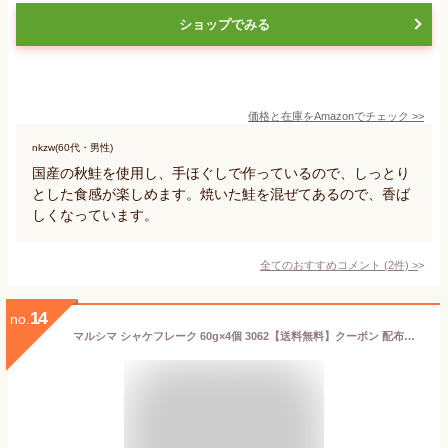
ショップでみる
価格と在庫を
Amazon
でチェック
>>
nkzw(60代・男性)
国産の秋鮭を使用し、手ほぐしで作っているので、しっとり
とした食感が楽しめます。焼いた鮭を混ぜてあるので、香ば
しくなっています。
全てのおすすめコメント
(
2
件)
>
14
no.
マルシマ シャケフレーク 60g×4個 3062【送料無料】クーポン 配布中 【メーカー直送 代引き・期日指定・ギフト包装・注文後のキャンセル・返品不可 ご注文後確認時に欠品の場合、納品遅れやキャンセルが発生します。】