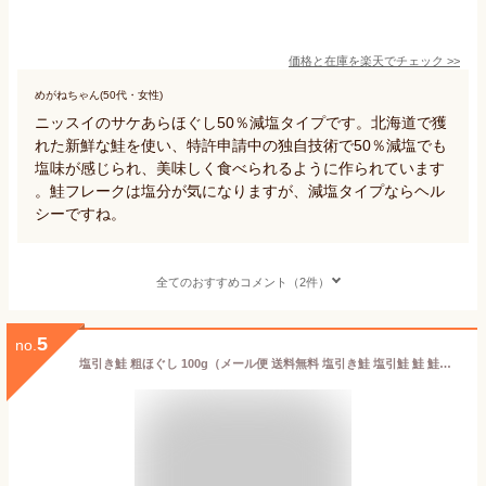
価格と在庫を
楽天
でチェック
>>
めがねちゃん(50代・女性)
ニッスイのサケあらほぐし50％減塩タイプです。北海道で獲
れた新鮮な鮭を使い、特許申請中の独自技術で50％減塩でも
塩味が感じられ、美味しく食べられるように作られています
。鮭フレークは塩分が気になりますが、減塩タイプならヘル
シーですね。
全てのおすすめコメント（2件）
5
no.
塩引き鮭 粗ほぐし 100g（メール便 送料無料 塩引き鮭 塩引鮭 鮭 鮭フレーク サーモンフレーク 鮭ほぐし 荒ほぐし 新潟 新潟県 村上 村上市 鮭茶漬け 特産品 名産品 人気 お土産 無添加 無着色 保存料不使用 ポイント消化 日時指定不可）