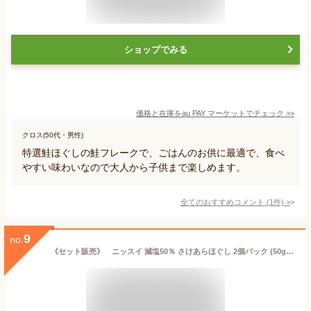
ショップでみる
価格と在庫を
au PAY マーケット
でチェック
>>
クロス(50代・男性)
特選鮭ほぐしの鮭フレークで、ごはんのお供に最適で、食べ
やすい味わいなので大人から子供まで楽しめます。
全てのおすすめコメント
(
1
件)
>
9
no.
《セット販売》 ニッスイ 減塩50％ さけあらほぐし 2個パック (50g×2個)×6個セット 鮭フレーク 日本水産 ※軽減税率対象商品