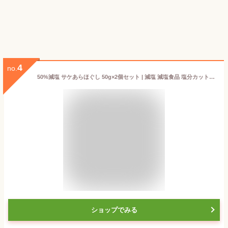
4
no.
50%減塩 サケあらほぐし 50g×2個セット | 減塩 減塩食品 塩分カット 食品 おかず ご飯のお供 ご飯のおとも 鮭フレーク 鮭 シャケ サケ そのまま つまみ おつまみ おにぎり ニッスイ 健康 おいしい おすすめ ギフト プレゼント 母の日 低塩
ショップでみる