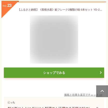
23
no.
【ふるさと納税】《長根水産》鮭フレーク2種類の味 6本セット YD-265
ショップでみる
価格と在庫を
楽天
でチェック
>>
にっち