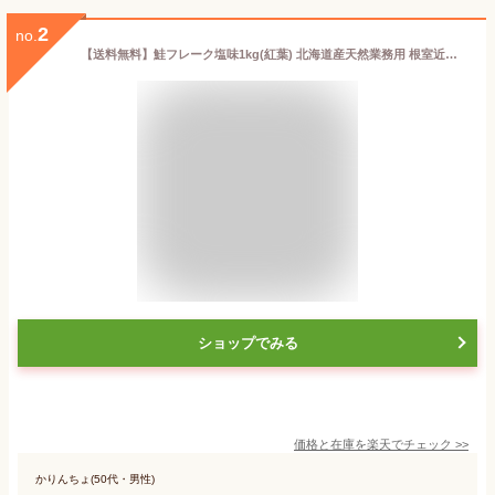
2
no.
【送料無料】鮭フレーク塩味1kg(紅葉) 北海道産天然業務用 根室近海獲り 北海道.鮭フレーク1kg 大容量のメガ盛り！ 北海道 保存食 お取り寄せグルメ セット 詰め合わせ おにぎり 訳ありじゃない プレゼント ギフト 送料無料
ショップでみる
価格と在庫を
楽天
でチェック
>>
かりんちょ(50代・男性)