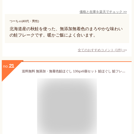
価格と在庫を
楽天
でチェック
>>
つーちゃ(40代・男性)
北海道産の秋鮭を使った、無添加無着色のまろやかな味わい
の鮭フレークです。暖かご飯によく合います。
全てのおすすめコメント
(
1
件)
>
21
no.
送料無料 無添加・無着色鮭ほぐし 130gx6個セット 鮭ほぐし 鮭フレーク フレーク ご飯のお供 おかず おにぎり 弁当