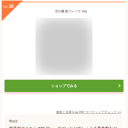
10
no.
北の極 鮭フレーク 50g
ショップでみる
価格と在庫を
au PAY マーケット
でチェック
>>
咲ぱぱ