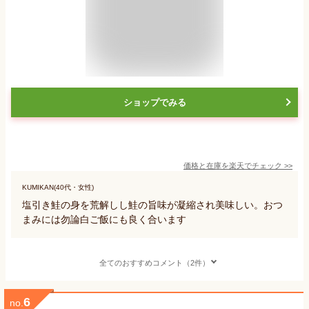
ショップでみる
価格と在庫を
楽天
でチェック
>>
KUMIKAN(40代・女性)
塩引き鮭の身を荒解しし鮭の旨味が凝縮され美味しい。おつ
まみには勿論白ご飯にも良く合います
全てのおすすめコメント（2件）
6
no.