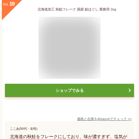
19
no.
北海道加工 秋鮭フレーク 国産 鮭ほぐし 業務用 1kg
ショップでみる
価格と在庫を
Amazon
でチェック
>>
ここあ(50代・女性)
北海道の秋鮭をフレークにしており、味が濃すぎず、塩気が