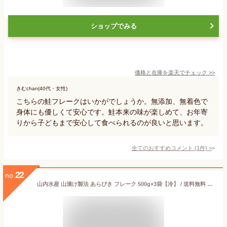
ショップでみる
価格と在庫を
楽天
でチェック
>>
きむchan(40代・女性)
こちらの鮭フレークはいかがでしょうか。無添加、無着色で
身体にも優しくて安心です。鮭本来の味が楽しめて、お年寄
りから子どもまで安心して食べられるのが良いと思います。
全てのおすすめコメント
(
1
件)
>
22
no.
山内水産 山漬け製法 あらびき フレーク 500g×3袋【冷】 / 送料無料 白糠産 北海道秋鮭 使用 塩引き鮭 中辛口 / 手作業 高級 ふりかけ 人気 ギフト ご飯のおとも お取り寄せ 海鮮 鮭フレーク 贅沢 おにぎり 朝食 お歳暮 やまかん