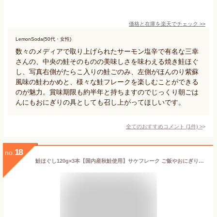
価格と在庫を
楽天
でチェック
>>
LemonSoda(50代・女性)
数々のメディアで取り上げられたサーモン塩辛で有名な三幸
さんの、中央の鮭そのものの美味しさを味わえる焼き鮭ほぐ
し、写真右側がたらこ入りの鮭ごのみ、左側がほんのり紫蘇
風味の鮭わかめと、様々な鮭フレークを楽しむことができる
のが魅力。賞味期限も約半年と持ちますのでじっくり朝ごは
んにもおにぎりの具としても召し上がってほしいです。
全てのおすすめコメント
(
1
件)
>
18
no.
鮭ほぐし120g×3本【国内産秋鮭使用】サケフレーク ご飯やおにぎりに!【さけのふりかけ】お弁当やパスタに!鮭茶漬けにもピッタリな鮭フレーク【メール便対応】