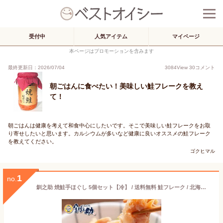
受付中
人気アイテム
マイページ
本ページはプロモーションを含みます
最終更新日：2026/07/04
3084
View
30
コメント
朝ごはんに食べたい！美味しい鮭フレークを教え
て！
朝ごはんは健康を考えて和食中心にしたいです。そこで美味しい鮭フレークをお取
り寄せしたいと思います。カルシウムが多いなど健康に良いオススメの鮭フレーク
を教えてください。
ゴクヒマル
1
no.
釧之助 焼鮭手ほぐし 5個セット【冷】 / 送料無料 鮭フレーク / 北海道土産 せんのすけ 釧路 プレゼント メッセージカード