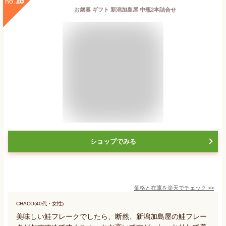
16
no.
お歳暮 ギフト 新潟加島屋 中瓶2本詰合せ
ショップでみる
価格と在庫を
楽天
でチェック
>>
CHACO(40代・女性)
美味しい鮭フレークでしたら、断然、新潟加島屋の鮭フレー