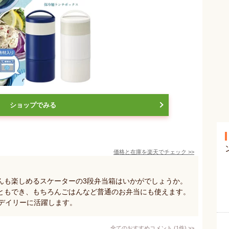
ショップでみる
価格と在庫を
楽天
でチェック
>>
んも楽しめるスケーターの3段弁当箱はいかがでしょうか。
ともでき、もちろんごはんなど普通のお弁当にも使えます。
、デイリーに活躍します。
全てのおすすめコメント
(
1
件)
>