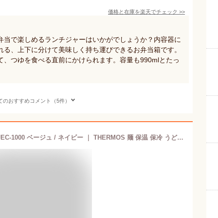
価格と在庫を
楽天
でチェック
>>
弁当で楽しめるランチジャーはいかがでしょうか？内容器に
れる、上下に分けて美味しく持ち運びできるお弁当箱です。
、つゆを食べる直前にかけられます。容量も990mlとたっ
てのおすすめコメント（5件）
サーモス 弁当箱 ヌードルコンテナー JEC-1000 ベージュ / ネイビー ｜ THERMOS 麺 保温 保冷 うどん そうめん おかず そと麺 ポーチ付き 冷たい 温かい お弁当 ヌードルランチ