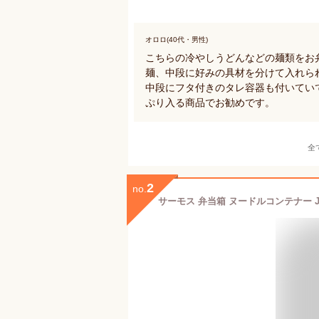
オロロ(40代・男性)
こちらの冷やしうどんなどの麺類をお
麺、中段に好みの具材を分けて入れら
中段にフタ付きのタレ容器も付いていて
ぷり入る商品でお勧めです。
全
2
no.