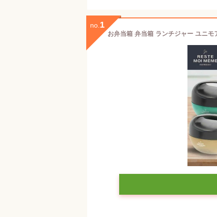
1
no.