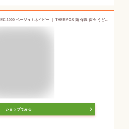
サーモス 弁当箱 ヌードルコンテナー JEC-1000 ベージュ / ネイビー ｜ THERMOS 麺 保温 保冷 うどん そうめん おかず そと麺 ポーチ付き 冷たい 温かい お弁当 ヌードルランチ
ショップでみる