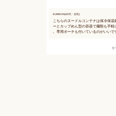
KUMIKAN(40代・女性)
こちらのヌードルコンテナは保冷保温
ーとカップめん型の容器で麺類も手軽
。専用ポーチも付いているのがいいで
全