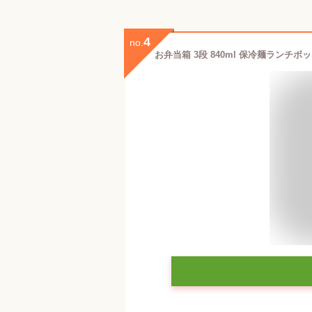
4
no.