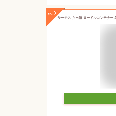
3
no.