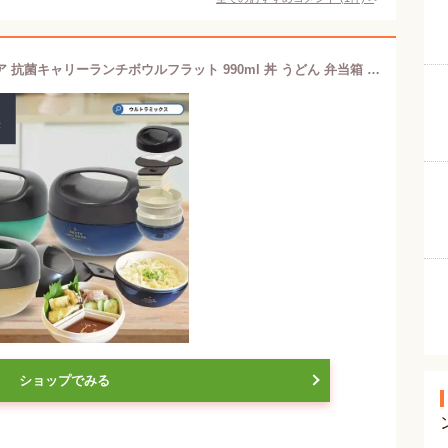
お弁当箱 弁当箱 ランチジャー ユニモア 抗菌キャリーランチボウルフラット 990ml 丼 うどん 弁当箱 そうめん 用 弁当 箱 保冷弁当箱 夏 用 お 弁当 箱 冷やし中華 弁当箱 子ども パスタ 弁当箱 麺 麺用弁当箱 夏 弁当 箱 保冷 お弁当箱
ショップでみる