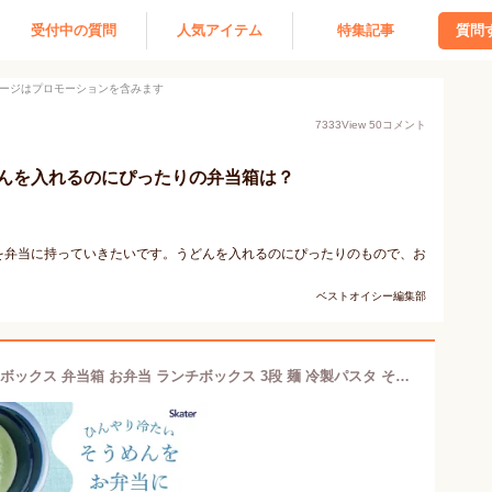
受付中の質問
人気アイテム
特集記事
質問
ージはプロモーションを含みます
7333
View
50
コメント
んを入れるのにぴったりの弁当箱は？
を弁当に持っていきたいです。うどんを入れるのにぴったりのもので、お
ベストオイシー編集部
スケーター 2026 LRTM8 保冷麺ランチボックス 弁当箱 お弁当 ランチボックス 3段 麺 冷製パスタ そうめん 保冷 冷たい麺用 そうめんランチ 縦長 かばんに入れやすい