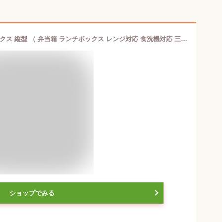
お弁当箱 3段 840ml 保冷麺ランチボックス 縦型 （ 弁当箱 ランチボックス レンジ対応 食洗機対応 三段 弁当 お弁当 スリム レンジOK 食洗機OK ランチ そうめん 冷麺 うどん そば 大人 ） 【3980円以上送料無料】
ショップでみる