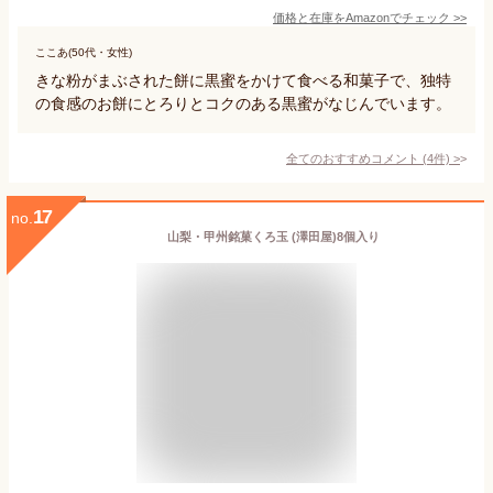
価格と在庫を
Amazon
でチェック
>>
ここあ(50代・女性)
きな粉がまぶされた餅に黒蜜をかけて食べる和菓子で、独特
の食感のお餅にとろりとコクのある黒蜜がなじんでいます。
全てのおすすめコメント
(
4
件)
>
17
no.
山梨・甲州銘菓くろ玉 (澤田屋)8個入り