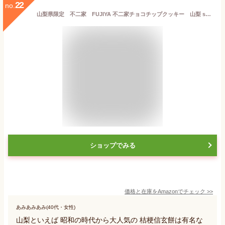
22
no.
山梨県限定 不二家 FUJIYA 不二家チョコチップクッキー 山梨 sweets カントリーマアム COUNTRY MA'AM 桔梗信玄餅 クッキー 16枚
ショップでみる
価格と在庫を
Amazon
でチェック
>>
あみあみあみ(40代・女性)
山梨といえば 昭和の時代から大人気の 桔梗信玄餅は有名な