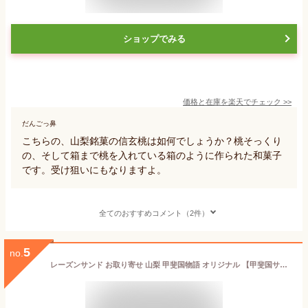
ショップでみる
価格と在庫を
楽天
でチェック
>>
だんごっ鼻
こちらの、山梨銘菓の信玄桃は如何でしょうか？桃そっくり
の、そして箱まで桃を入れている箱のように作られた和菓子
です。受け狙いにもなりますよ。
全てのおすすめコメント（2件）
5
no.
レーズンサンド お取り寄せ 山梨 甲斐国物語 オリジナル 【甲斐国サンド】 10個入り ギフト箱 お茶請け 贈り物 巨峰 ピオーネ 焼き菓子 高級 贈答品 ギフト スイーツ プレゼント ラムレーズン ドライフルーツ 訳あり 規格外 常温保存 冷凍 お土産 ご当地スイーツ