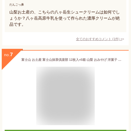
だんごっ鼻
山梨お土産の、こちらの八ヶ岳生シュークリームは如何でし
ょうか？八ヶ岳高原牛乳を使って作られた濃厚クリームが絶
品です。
全てのおすすめコメント
(
1
件)
>
7
no.
富士山 お土産 富士山抹茶倶楽部 12枚入×5箱 山梨 おみやげ 洋菓子 抹茶 焼き菓子 クッキー チョコレート 景品 プレゼント 手みやげ