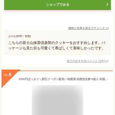
ショップでみる
価格と在庫を
楽天
でチェック
>>
ぷりん(50代・女性)
こちらの富士山抹茶倶楽部のクッキーをおすすめします。パ
ッケージも見た目も可愛くて香ばしくて美味しかったです。
全てのおすすめコメント
(
1
件)
>
8
no.
2000円ぽっきり＼割引クーポン配布／桔梗屋 桔梗信玄餅 6個入 布袋入 巾着 信玄餅 お土産 ご当地グルメ スイーツ 和菓子 山梨県 笛吹市 詰め放題 贈答 贈り物 人気菓子 きな粉 黒蜜 安倍川餅 名産 名物 甲州銘菓 山梨銘菓 お歳暮 お中元 母の日 お茶菓子 ギフト プレゼント