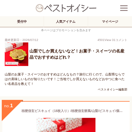
受付中
人気アイテム
マイページ
本ページはプロモーションを含みます
最終更新日：2026/07/12
4501
View
31
コメント
山梨でしか買えないなど！お菓子・スイーツの名産
品でおすすめはどれ？
山梨のお菓子・スイーツのおすすめはどんなもの？旅行に行くので、山梨県ならで
はの美味しいものが知りたいです！ご当地でしか買えないものなどおやつに食べた
い名産品を教えて！
ベストオイシー編集部
1
no.
桔梗信玄ビスキュイ（18枚入り）/桔梗信玄餅風/山梨/ビスキュイ/個包装/お土産/プレゼント/バレンタイン/ホワイトデー