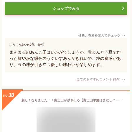
ショップでみる
価格と在庫を
楽天
でチェック
>>
ころころあい(40代・女性)
まんまるのあんこ玉はいかがでしょうか。青えんどう豆で作
った鮮やかな緑色のうぐいすあんがきれいで、粒の食感があ
り、豆の味が引き立つ優しい味わいが楽しめます。
全てのおすすめコメント
(
2
件)
>
18
no.
新しくなりました！！富士山が浮き出る【富士山羊羹はまなしハーフサイズ】和菓子/和スイーツ/スイーツ/羊羹ようかん/はまなし/銘菓/お土産/山梨/山梨県/お取り寄せ/食べきりサイズ/おもてなし/敬老の日/七五三/お礼