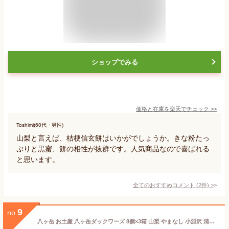
ショップでみる
価格と在庫を
楽天
でチェック
>>
Toshimi(60代・男性)
山梨と言えば、桔梗信玄餅はいかがでしょうか。きな粉たっ
ぷりと黒蜜、餅の相性が抜群です。人気商品なので喜ばれる
と思います。
全てのおすすめコメント
(
2
件)
>
9
no.
八ヶ岳 お土産 八ヶ岳ダックワーズ 8個×3箱 山梨 やまなし 小淵沢 清里 洋菓子 焼き菓子 スイーツ