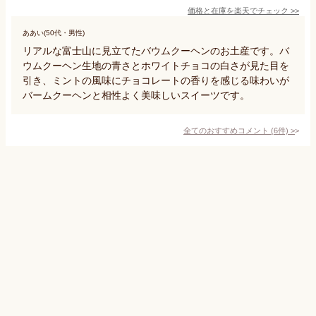
価格と在庫を
楽天
でチェック
>>
ああい(50代・男性)
リアルな富士山に見立てたバウムクーヘンのお土産です。バ
ウムクーヘン生地の青さとホワイトチョコの白さが見た目を
引き、ミントの風味にチョコレートの香りを感じる味わいが
バームクーヘンと相性よく美味しいスイーツです。
全てのおすすめコメント
(
6
件)
>