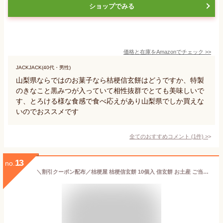
ショップでみる
価格と在庫を
Amazon
でチェック
>>
JACKJACK(40代・男性)
山梨県ならではのお菓子なら桔梗信玄餅はどうですか、特製
のきなこと黒みつが入っていて相性抜群でとても美味しいで
す、とろける様な食感で食べ応えがあり山梨県でしか買えな
いのでおススメです
全てのおすすめコメント
(
1
件)
>
13
no.
＼割引クーポン配布／桔梗屋 桔梗信玄餅 10個入 信玄餅 お土産 ご当地グルメ スイーツ 和菓子 山梨県 笛吹市 詰め放題 贈答 贈り物 人気菓子 きな粉 黒蜜 安倍川餅 名産 名物 甲州銘菓 山梨銘菓 お歳暮 お中元 母の日 お茶菓子 ギフト プレゼント 求肥