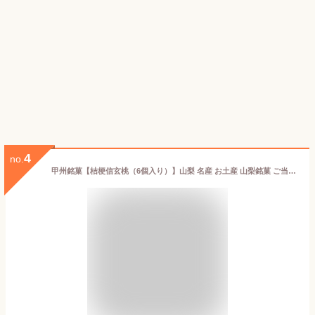
4
no.
甲州銘菓【桔梗信玄桃（6個入り）】山梨 名産 お土産 山梨銘菓 ご当地 スイーツ 和菓子 贈答 ギフト お菓子 鐘山苑 お礼 お返し 初節句 内祝い 母の日 父の日