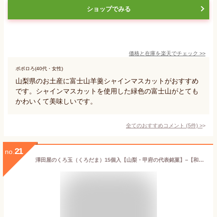
ショップでみる
価格と在庫を
楽天
でチェック
>>
ポポロろ(40代・女性)
山梨県のお土産に富士山羊羹シャインマスカットがおすすめ
です。シャインマスカットを使用した緑色の富士山がとても
かわいくて美味しいです。
全てのおすすめコメント
(
5
件)
>
21
no.
澤田屋のくろ玉（くろだま）15個入【山梨・甲府の代表銘菓】−【和菓子】【名産】【お土産】【澤田屋】【代引き不可】