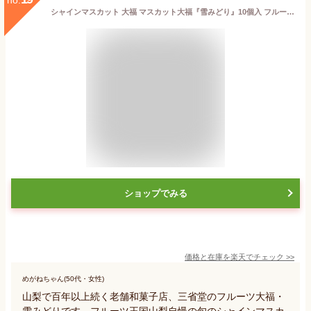
シャインマスカット 大福 マスカット大福『雪みどり』10個入 フルーツ大福 無添加 和菓子 高級 お取り寄せ スイーツ 数量限定 期間限定 白あん お取り寄せスイーツ 個包装 山梨県産 冷凍 大福餅 皇室献上 送料無料 冷凍スイーツ 餅 ご当地スイーツ 手土産 お中元 お歳暮
ショップでみる
価格と在庫を
楽天
でチェック
>>
めがねちゃん(50代・女性)
山梨で百年以上続く老舗和菓子店、三省堂のフルーツ大福・
雪みどりです。フルーツ王国山梨自慢の旬のシャインマスカ