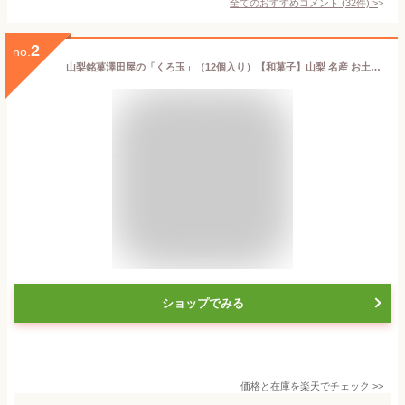
全てのおすすめコメント
(
32
件)
>
2
no.
山梨銘菓澤田屋の「くろ玉」（12個入り）【和菓子】山梨 名産 お土産 ご当地 スイーツ 銘菓 鐘山苑 お礼 お返し 懐かしい故郷の味・甲州銘菓 母の日 父の日 ギフト おもてなし 敬老のお祝い 七五三
ショップでみる
価格と在庫を
楽天
でチェック
>>