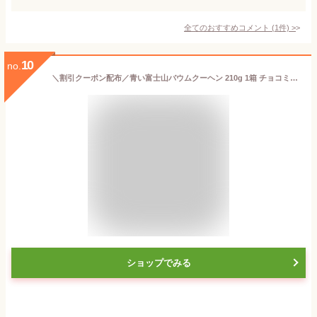
全てのおすすめコメント
(
1
件)
>
10
no.
＼割引クーポン配布／青い富士山バウムクーヘン 210g 1箱 チョコミント チョコミン党 青いグルメ お菓子 富士山バームクーヘン スイーツ ご当地 土産 買い忘れ ミント味 富士山プロダクト 博覧会 催事 推し活 推し色 ギフト プレゼント アイス 冷やして食べる 女性 SNS 映え
ショップでみる