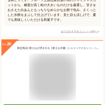
ットから、糖度が高く粒の大きいものだけを厳選し、甘さを
おさえた白あんともっちりなめらかなお餅で包み、さくっと
した氷餅をまぶして仕上げています。見た目も涼しげで、夏
でも美味しくいただける和菓子です。
全てのおすすめコメント
(
6
件)
>
20
no.
限定商品!!富士山が浮き出る【富士山羊羹（シャインマスカット）ハーフサイズ】和菓子/抹茶スイーツ/和スイーツ/スイーツ/羊羹ようかん/シャインマスカット/銘菓/お土産/山梨/山梨県/お取り寄せ/食べきりサイズ/おもてなし/敬老のお祝い/七五三/お礼