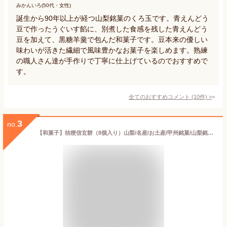
みかんいろ(50代・女性)
誕生から90年以上が経つ山梨銘菓のくろ玉です。青えんどう
豆で作ったうぐいす餡に、別煮した食感を残した青えんどう
豆を加えて、黒糖羊羹で包んだ和菓子です。豆本来の優しい
味わいが活きた繊細で風味豊かなお菓子を楽しめます。熟練
の職人さん達が手作りで丁寧に仕上げているのでおすすめで
す。
全てのおすすめコメント
(
10
件)
>
3
no.
【和菓子】桔梗信玄餅（8個入り）山梨/名産/お土産/甲州銘菓/山梨銘菓/ご当地/スイーツ/和菓子/贈答/ギフト/お菓子/鐘山苑/お礼/お返し/きな粉/母の日/父の日/敬老の日/七五三/お礼