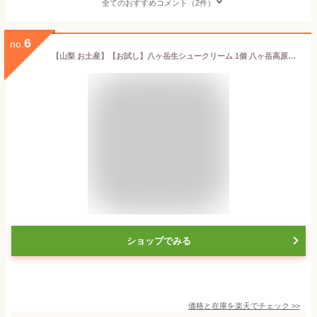
全てのおすすめコメント（2件）
6
no.
【山梨 お土産】【お試し】八ヶ岳生シュークリーム 1個 八ヶ岳高原牛乳使用 八ヶ岳お土産 洋菓子 シュークリーム 八ヶ岳スイーツ 生クリーム おやつ 牛乳 乳製品 食べきりサイズ 八ヶ岳 お土産
ショップでみる
価格と在庫を
楽天
でチェック
>>