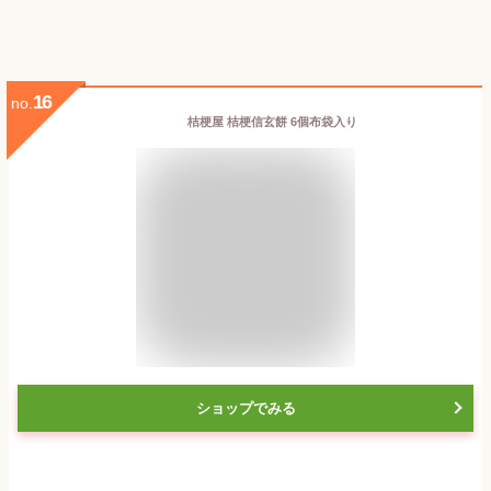
16
no.
桔梗屋 桔梗信玄餅 6個布袋入り
ショップでみる