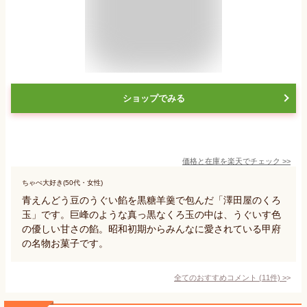
ショップでみる
価格と在庫を
楽天
でチェック
>>
ちゃぺ大好き(50代・女性)
青えんどう豆のうぐい餡を黒糖羊羹で包んだ「澤田屋のくろ
玉」です。巨峰のような真っ黒なくろ玉の中は、うぐいす色
の優しい甘さの餡。昭和初期からみんなに愛されている甲府
の名物お菓子です。
全てのおすすめコメント
(
11
件)
>