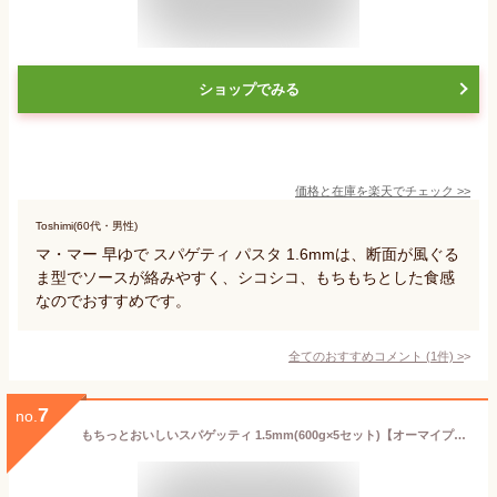
ショップでみる
価格と在庫を
楽天
でチェック
>>
Toshimi(60代・男性)
マ・マー 早ゆで スパゲティ パスタ 1.6mmは、断面が風ぐる
ま型でソースが絡みやすく、シコシコ、もちもちとした食感
なのでおすすめです。
全てのおすすめコメント
(
1
件)
>
7
no.
もちっとおいしいスパゲッティ 1.5mm(600g×5セット)【オーマイプレミアム】