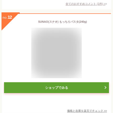
全てのおすすめコメント
(
1
件)
>
12
no.
SUNAO(スナオ) もっちりパスタ(240g)
ショップでみる
価格と在庫を
楽天
でチェック
>>