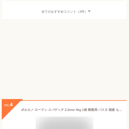
全てのおすすめコメント（2件）
4
no.
ボルカノ ローマン スパゲッチ 2.2mm 4kg 1袋 業務用 パスタ 国産 もちもち 太麺 ナポリタン あんかけスパ あんかけパスタ 大容量 大量 まとめ買い