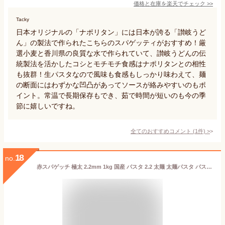
価格と在庫を
楽天
でチェック
>>
Tacky
日本オリジナルの「ナポリタン」には日本が誇る「讃岐うど
ん」の製法で作られたこちらのスパゲッティがおすすめ！厳
選小麦と香川県の良質な水で作られていて、讃岐うどんの伝
統製法を活かしたコシとモチモチ食感はナポリタンとの相性
も抜群！生パスタなので風味も食感もしっかり味わえて、麺
の断面にはわずかな凹凸があってソースが絡みやすいのもポ
イント。常温で長期保存もでき、茹で時間が短いのも今の季
節に嬉しいですね。
全てのおすすめコメント
(
1
件)
>
18
no.
赤スパゲッチ 極太 2.2mm 1kg 国産 パスタ 2.2 太麺 太麺パスタ パスタ麺 本格 超極太 もちもち 麺 ボルカノ スパゲティ スパゲッティ スパゲティー スパゲッティー ナポリタン