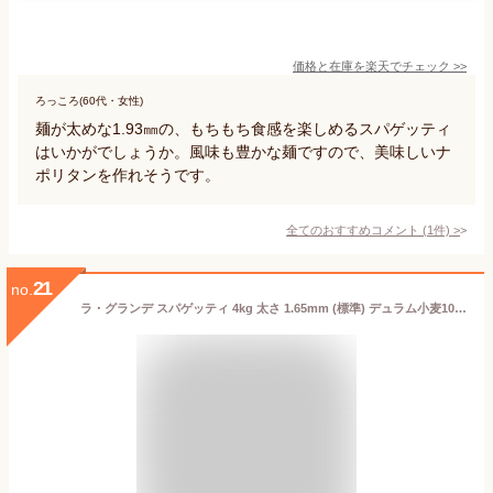
価格と在庫を
楽天
でチェック
>>
ろっころ(60代・女性)
麺が太めな1.93㎜の、もちもち食感を楽しめるスパゲッティ
はいかがでしょうか。風味も豊かな麺ですので、美味しいナ
ポリタンを作れそうです。
全てのおすすめコメント
(
1
件)
>
21
no.
ラ・グランデ スパゲッティ 4kg 太さ 1.65mm (標準) デュラム小麦100％使用 業務用(4kg)【ラティーノ】[大容量 地中海 スパゲティ 乾麺 パスタ]