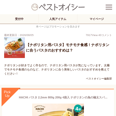
受付中
人気アイテム
マイページ
本ページはプロモーションを含みます
最終更新日：2026/08/05
7917
View
40
コメント
【ナポリタン用パスタ】モチモチ食感！ナポリタン
に合うパスタのおすすめは？
ナポリタンが好きでよく作るので、ナポリタン用パスタが気になっています。太麺
でモチモチ食感のものなど、ナポリタンに合う美味しいパスタのおすすめを教えて
ください！
ベストオイシー編集部
Pick
Up
HACHI パスタ 2.2mm 800g 200g 4袋入 ナポリタンの為の極太スパゲッティ モチモチの太麺 ギフト プレゼント レストランハチ