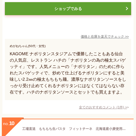
ショップでみる
価格と在庫を
楽天
でチェック
>>
めがねちゃん(50代・女性)
KAGOME ナポリタンスタジアムで優勝したこともある仙台
の人気店、レストラン ハチの「ナポリタンの為の極太スパゲ
ッティ」です。人気メニューの「ナポリタン」のために作ら
れたスパゲッティで、炒めて仕上げるナポリタンにすると美
味しい2.2㎜の極太もちもち麺。濃厚なナポリタンソースをし
っかり受け止めてくれるナポリタンにはなくてはならない存
在です。ハチのナポリタンソースとセットでも買えますよ。
全てのおすすめコメント
(
1
件)
>
10
no.
工場直送 もちもち生パスタ フィットチーネ 北海道産小麦使用 お試し 一人前140g 4食入り