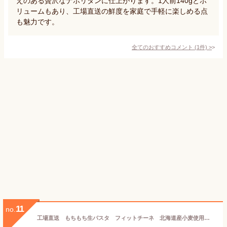
えのある贅沢なナポリタンに仕上がります。1人前140gとボ
リュームもあり、工場直送の鮮度を家庭で手軽に楽しめる点
も魅力です。
全てのおすすめコメント
(
1
件)
>
11
no.
工場直送 もちもち生パスタ フィットチーネ 北海道産小麦使用 お試し 一人前140g 6食入り