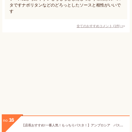
タですナポリタンなどのどろっとしたソースと相性がいいで
す
全てのおすすめコメント
(
1
件)
>
16
no.
【店長おすすめ!一番人気！もっちりパスタ！】アンブロシア パスタ スパゲティ(ブロンズタイプ)1.7mm 500g