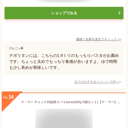
ショップでみる
価格と在庫を
楽天
でチェック
>>
だんごっ鼻
ナポリタンには、こちらの1.9ミリのもっちりパスタがお薦め
です。ちょっと太めでもっちり食感が合いますよ。ゆで時間
も少し長めが美味しいです。
全てのおすすめコメント
(
1
件)
>
14
no.
マ・マー チャック付結束スパ 1.6mm(600g*2袋セット)【マ・マー】[パスタ スパゲティ スパゲティ]