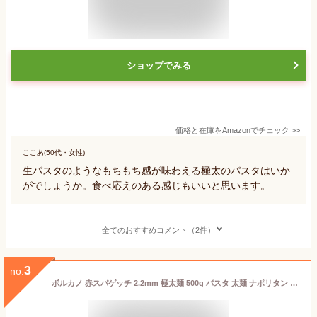
ショップでみる
価格と在庫を
Amazon
でチェック
>>
ここあ(50代・女性)
生パスタのようなもちもち感が味わえる極太のパスタはいか
がでしょうか。食べ応えのある感じもいいと思います。
全てのおすすめコメント（2件）
3
no.
ボルカノ 赤スパゲッチ 2.2mm 極太麺 500g パスタ 太麺 ナポリタン 太麺パスタ 国産 本格 デュラム小麦 極太 もちもち 麺 太い 大容量 スパゲティ 2.2