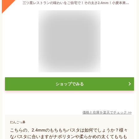
三ツ星レストランの味わいをご自宅で！その太さ2.4mm！小麦本来の旨味と甘みを感じるもちもちパスタ・マンチーニ スパゲットーニ 2.4mm【1kg】【常温/全温度帯可】【D+1】
ショップでみる
価格と在庫を
楽天
でチェック
>>
だんごっ鼻
こちらの、2.4mmのもちもちパスタは如何でしょうか？様々
なパスタに合いますがナポリタンや柔らかめの太くてもちも