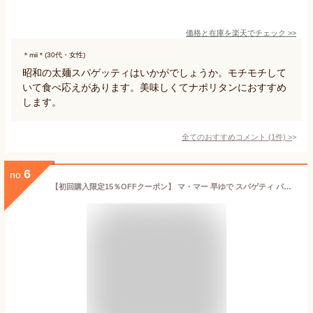
価格と在庫を
楽天
でチェック
>>
＊mii＊(30代・女性)
昭和の太麺スパゲッティはいかがでしょうか。モチモチして
いて食べ応えがあります。美味しくてナポリタンにおすすめ
します。
全てのおすすめコメント
(
1
件)
>
6
no.
【初回購入限定15％OFFクーポン】 マ・マー 早ゆで スパゲティ パスタ 1.6mm ( 2.5kg 5kg 10kg ) 早ゆで 3分 FineFast 簡単 乾麺 麺 レンジOK 日清製粉ウェルナ ママー 備蓄 早ゆでパスタ スパゲティー スパゲッティ 業務用 大容量 5キロ