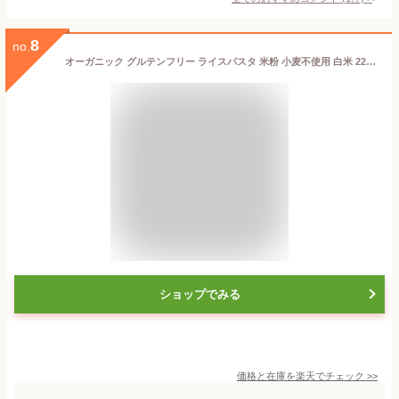
8
no.
オーガニック グルテンフリー ライスパスタ 米粉 小麦不使用 白米 225g×2個 有機 JAS 無添加 低糖質 パスタ ジャスミン米 タイ米 ダイエット アレルゲンフリー 低GI 無農薬 スパゲッティ ライスヌードル PERFECT EARTH(パーフェクトアース)
ショップでみる
価格と在庫を
楽天
でチェック
>>