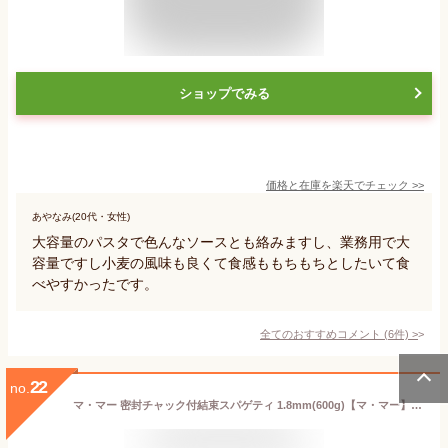
ショップでみる
価格と在庫を
楽天
でチェック
>>
あやなみ(20代・女性)
大容量のパスタで色んなソースとも絡みますし、業務用で大
容量ですし小麦の風味も良くて食感ももちもちとしたいて食
べやすかったです。
全てのおすすめコメント
(
6
件)
>
22
no.
マ・マー 密封チャック付結束スパゲティ 1.8mm(600g)【マ・マー】[パスタ]