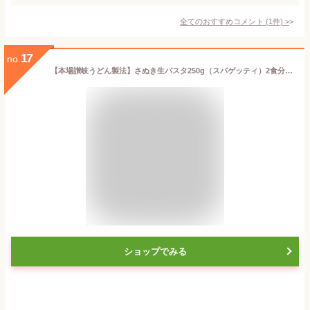
全てのおすすめコメント
(
1
件)
>
17
no.
【本場讃岐うどん製法】さぬき生パスタ250g（スパゲッティ）2食分 パスタ 生パスタ 食品 お試し ポイント消化 ★
ショップでみる