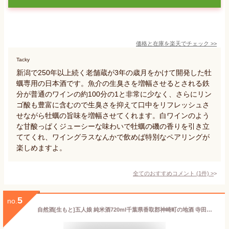
価格と在庫を
楽天
でチェック
>>
Tacky
新潟で250年以上続く老舗蔵が3年の歳月をかけて開発した牡
蠣専用の日本酒です。魚介の生臭さを増幅させるとされる鉄
分が普通のワインの約100分の1と非常に少なく、さらにリン
ゴ酸も豊富に含むので生臭さを抑えて口中をリフレッシュさ
せながら牡蠣の旨味を増幅させてくれます。白ワインのよう
な甘酸っぱくジューシーな味わいで牡蠣の磯の香りを引き立
ててくれ、ワイングラスなんかで飲めば特別なペアリングが
楽しめますよ。
全てのおすすめコメント
(
1
件)
>
5
no.
自然酒[生もと]五人娘 純米酒720ml千葉県香取郡神崎町の地酒 寺田本家 辛口 無添加純米造り 無農薬米使用 自然酒 無ろ過 お礼の品 千葉県産 退職祝い おしゃれギフト 人気 御歳暮 お歳暮 クリスマス 冬ギフト