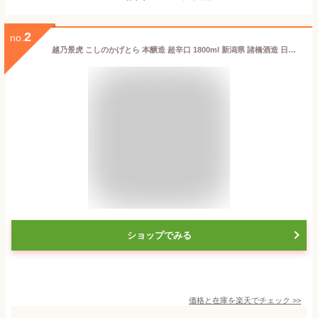
2
no.
越乃景虎 こしのかげとら 本醸造 超辛口 1800ml 新潟県 諸橋酒造 日本酒 コンビニ受取対応商品 あす楽 お酒 お歳暮 プレゼント
ショップでみる
価格と在庫を
楽天
でチェック
>>