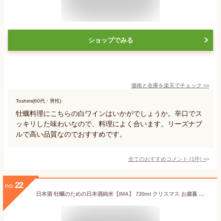
ショップでみる
価格と在庫を
楽天
でチェック
>>
Toshimi(60代・男性)
牡蠣料理にこちらの白ワインはいかがでしょうか。辛口でス
ッキリした味わいなので、料理によく合います。リーズナブ
ルで高い品質なのでおすすめです。
全てのおすすめコメント
(
1
件)
>
22
no.
日本酒 牡蠣のための日本酒純米【IMA】 720ml クリスマス お歳暮 ギフト プレゼント 男性 女性 【化粧箱付き】【新潟地酒 おしゃれ 内祝い お返し 退職祝い 結婚祝い 出産祝い 贈り物 お酒】【あす楽】