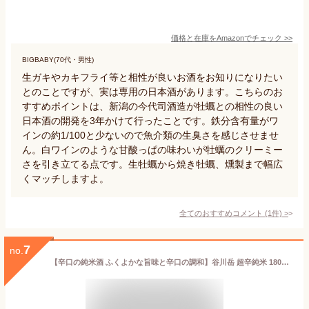
価格と在庫を
Amazon
でチェック
>>
BIGBABY(70代・男性)
生ガキやカキフライ等と相性が良いお酒をお知りになりたい
とのことですが、実は専用の日本酒があります。こちらのお
すすめポイントは、新潟の今代司酒造が牡蠣との相性の良い
日本酒の開発を3年かけて行ったことです。鉄分含有量がワ
インの約1/100と少ないので魚介類の生臭さを感じさせませ
ん。白ワインのような甘酸っぱの味わいが牡蠣のクリーミー
さを引き立てる点です。生牡蠣から焼き牡蠣、燻製まで幅広
くマッチしますよ。
全てのおすすめコメント
(
1
件)
>
7
no.
【辛口の純米酒 ふくよかな旨味と辛口の調和】谷川岳 超辛純米 1800ml[純米酒][辛口]