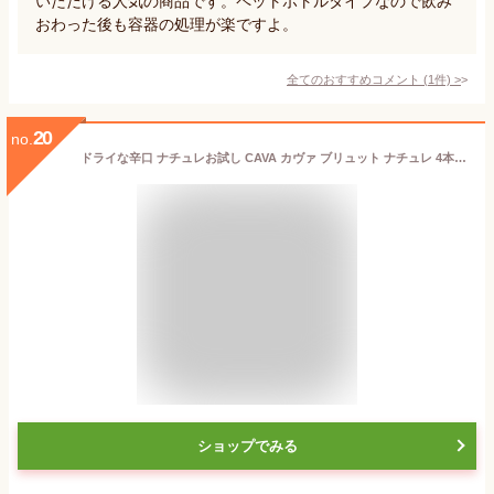
いただける人気の商品です。ペットボトルタイプなので飲み
おわった後も容器の処理が楽ですよ。
全てのおすすめコメント
(
1
件)
>
20
no.
ドライな辛口 ナチュレお試し CAVA カヴァ ブリュット ナチュレ 4本セット★ver102★ [NV] スパークリングワイン 白 辛口 各750ml 【送料込】／スペイン D.O.カヴァ／カバ ナチューレ 泡 発泡 スペインワインセット スパークリングワインセット
ショップでみる