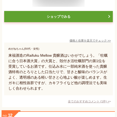
ショップでみる
価格と在庫を
楽天
でチェック
>>
めがねちゃん(50代・女性)
来福酒造のRaifuku Mellow 貴醸酒はいかがでしょう。「牡蠣
に合う日本酒大賞」の大賞と、殻付き活牡蠣部門の第1位を
受賞しているお酒です。仕込み水に一部純米酒を使った貴醸
酒特有のとろりとした口当たりで、甘さと酸味のバランスが
よく、透明感のある軽い甘さと心地よい酸が楽しめます。生
ガキに相性抜群ですが、カキフライなど他の調理法でも美味
しく合わせられます。
全てのおすすめコメント
(
1
件)
>
12
no.