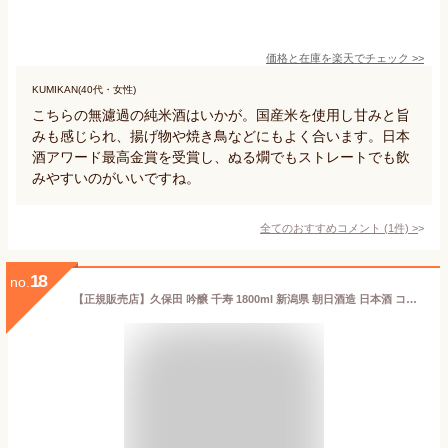
価格と在庫を
楽天
でチェック
>>
KUMIKAN(40代・女性)
こちらの無濾過の純米酒はいかが。国産米を使用し甘みと旨
みも感じられ、揚げ物や焼き鳥などにもよく合います。日本
酒アワード最高金賞を受賞し、ぬる燗でもストレートでも飲
みやすいのがいいですね。
全てのおすすめコメント
(
1
件)
>
18
no.
【正規販売店】久保田 吟醸 千寿 1800ml 新潟県 朝日酒造 日本酒 コンビニ受取対応商品 お酒 お年賀 ギフト プレゼント