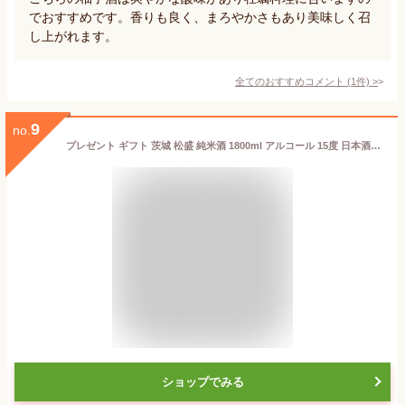
でおすすめです。香りも良く、まろやかさもあり美味しく召
し上がれます。
全てのおすすめコメント
(
1
件)
>
9
no.
プレゼント ギフト 茨城 松盛 純米酒 1800ml アルコール 15度 日本酒度 +3 辛口 【岡部合名会社】【母の日 父の日 出産内祝い 結婚式 法事引き出物 結婚内祝い 快気祝い お返し 香典返し 景品 忘年会 新年会 宴会 お酒 ギフト バレンタイン ホワイトデー】
ショップでみる