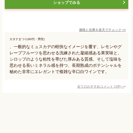
ショップでみる
価格と在庫を
楽天
でチェック
>>
カタナまつり(40代・男性)
、一般的なミュスカデの軽快なイメージを覆す、レモンやグ
レープフルーツを思わせる洗練された凝縮感ある果実味と、
シロップのような粘性を帯びた厚みある質感、そして塩味を
思わせる長いミネラル感を持つ、長期熟成のポテンシャルを
秘めた非常にエレガントで複雑な辛口白ワインです。
全てのおすすめコメント
(
1
件)
>