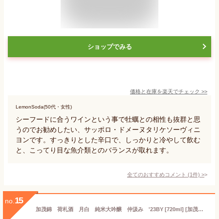
ショップでみる
価格と在庫を
楽天
でチェック
>>
LemonSoda(50代・女性)
シーフードに合うワインという事で牡蠣との相性も抜群と思
うのでお勧めしたい、サッポロ・ドメーヌタリケソーヴィニ
ヨンです。すっきりとした辛口で、しっかりと冷やして飲む
と、こってり目な魚介類とのバランスが取れます。
全てのおすすめコメント
(
1
件)
>
15
no.
加茂錦 荷札酒 月白 純米大吟醸 仲汲み '23BY [720ml] [加茂錦酒造] [新潟]