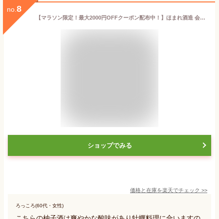
8
no.
【マラソン限定！最大2000円OFFクーポン配布中！】ほまれ酒造 会津ほまれ 造り酒屋のゆず酒 720ml【ntur_os】
ショップでみる
価格と在庫を
楽天
でチェック
>>
ろっころ(60代・女性)
こちらの柚子酒は爽やかな酸味があり牡蠣料理に合いますの