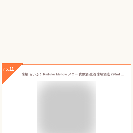
11
no.
来福 らいふく Raifuku Mellow メロー 貴醸酒 生酒 来福酒造 720ml 瓶 【クール便配送】 【 日本酒 地酒 茨城 筑西 甘口 極甘口 スイーツ きじょうしゅ 牡蠣に合う 】