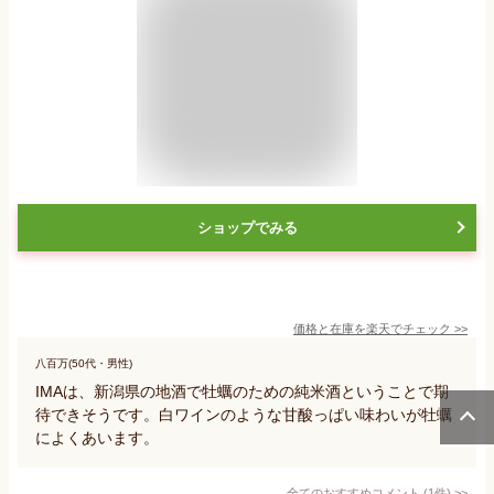
ショップでみる
価格と在庫を
楽天
でチェック
>>
八百万(50代・男性)
IMAは、新潟県の地酒で牡蠣のための純米酒ということで期
待できそうです。白ワインのような甘酸っぱい味わいが牡蠣
によくあいます。
全てのおすすめコメント
(
1
件)
>