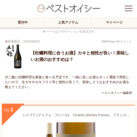
受付中
人気アイテム
マイページ
本ページはプロモーションを含みます
最終更新日：2026/08/05
4880
View
34
コメント
【牡蠣料理に合うお酒】カキと相性が良い！美味し
いお酒のおすすめは？
夕ご飯に牡蠣料理を家族と食べる予定です。一緒に良いお酒もネット通販で用意し
たいので、生ガキやカキフライ等と相性が良くて、美味しそうなおすすめのお酒を
教えてください。
ベストオイシー編集部
1
no.
シャブリ (ドゥフェ・フレール) Chablis (Defaix Freres) フランス ブルゴーニュ AOCシャブリ 白 辛口 750ml