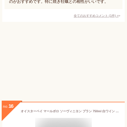
のがおすすめです。特に焼き牡蠣との相性がいいです。
全てのおすすめコメント
(
1
件)
>
16
no.
オイスターベイ マールボロ ソーヴィニヨン ブラン 750ml 白ワイン Oyster Bay Marlborough Sauvignon Blanc