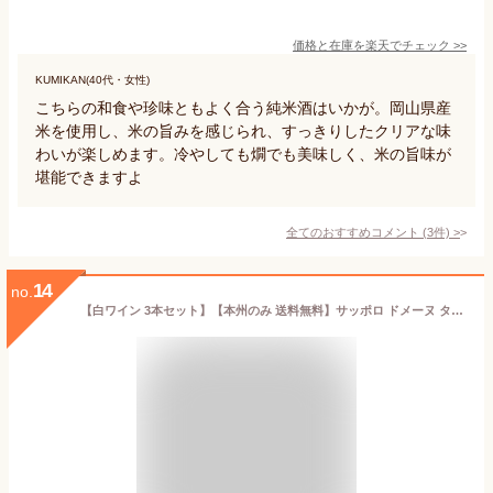
価格と在庫を
楽天
でチェック
>>
KUMIKAN(40代・女性)
こちらの和食や珍味ともよく合う純米酒はいかが。岡山県産
米を使用し、米の旨みを感じられ、すっきりしたクリアな味
わいが楽しめます。冷やしても燗でも美味しく、米の旨味が
堪能できますよ
全てのおすすめコメント
(
3
件)
>
14
no.
【白ワイン 3本セット】【本州のみ 送料無料】サッポロ ドメーヌ タリケ 白3種セット クラシック/シャルドネ/ソーヴィニヨン 750ml×各1本『FSH』【シーフードに合うワイン】