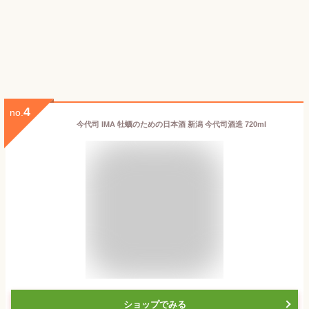
4
no.
今代司 IMA 牡蠣のための日本酒 新潟 今代司酒造 720ml
ショップでみる