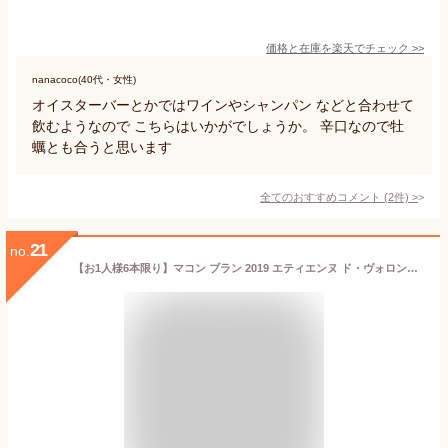
価格と在庫を
楽天
でチェック
>>
nanacoco(40代・女性)
オイスターバーとかではワインやシャンパン などと合わせて
飲むようなので こちらはいかがでしょうか。 辛口なので牡
蠣とも合うと思います
全てのおすすめコメント
(
2
件)
>
21
no.
【お1人様6本限り】マコン ブラン 2019 エティエンヌ ド・ヴォロンザック ドメーヌ ド ロシュバン シャルドネ種100％ AOCマコン ブラン 辛口 白Macon Blanc 2019 ETIENNE DE VOLONZAC (Domaine de Rochebin) AOC Macon Blanc