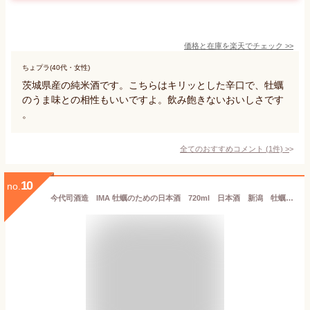
価格と在庫を
楽天
でチェック
>>
ちょプラ(40代・女性)
茨城県産の純米酒です。こちらはキリッとした辛口で、牡蠣
のうま味との相性もいいですよ。飲み飽きないおいしさです
。
全てのおすすめコメント
(
1
件)
>
10
no.
今代司酒造 IMA 牡蠣のための日本酒 720ml 日本酒 新潟 牡蠣 父の日 ギフト