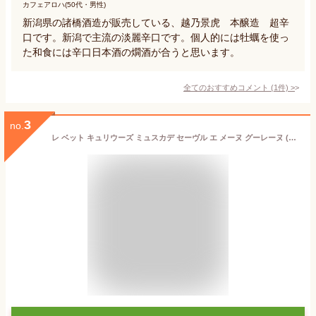
カフェアロハ(50代・男性)
新潟県の諸橋酒造が販売している、越乃景虎 本醸造 超辛
口です。新潟で主流の淡麗辛口です。個人的には牡蠣を使っ
た和食には辛口日本酒の燗酒が合うと思います。
全てのおすすめコメント
(
1
件)
>
3
no.
レ ベット キュリウーズ ミュスカデ セーヴル エ メーヌ グーレーヌ (2015)des BETES CURIEUSES Muscadet Sevre et Maine Goulaine【白/辛口】