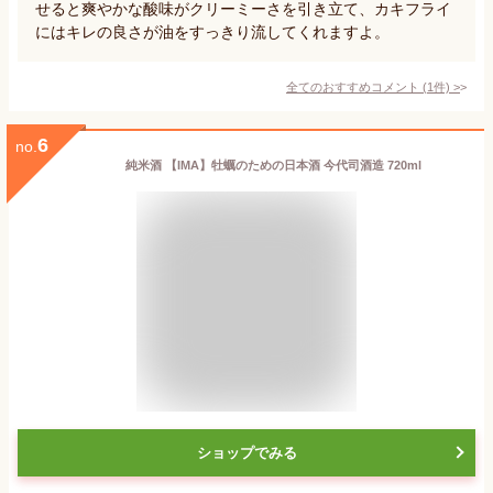
せると爽やかな酸味がクリーミーさを引き立て、カキフライ
にはキレの良さが油をすっきり流してくれますよ。
全てのおすすめコメント
(
1
件)
>
6
no.
純米酒 【IMA】牡蠣のための日本酒 今代司酒造 720ml
ショップでみる