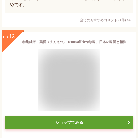
めです。
全てのおすすめコメント
(
1
件)
>
13
no.
特別純米 萬悦（まんえつ） 1800ml和食や珍味、日本の味覚と相性抜群 プロがお届けする地酒・日本酒。還暦祝いや父の日、開店祝い、パーティー宴会への手土産などにオススメ♪
ショップでみる