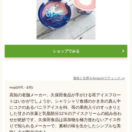
ショップでみる
価格と在庫を
Amazon
でチェック
>>
mugi(20代・女性)
高知の老舗メーカー、久保田食品が手がける苺アイスフロー
トはいかがでしょうか。シャリシャリ食感のかき氷の真ん中
にコクのあるバニラアイスをIN、苺の果肉入りのすっきりと
した甘さの氷菓と乳脂肪分12％のアイスクリームの組み合わ
せが絶妙です。久保田食品は添加物を極力使わないアイス作
りで知られるメーカーで、素材の味を生かしたシンプルな美
味しさが魅力ですよ。