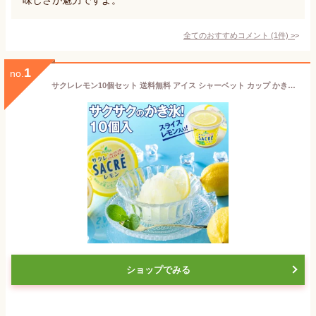
全てのおすすめコメント
(
1
件)
>
1
no.
サクレレモン10個セット 送料無料 アイス シャーベット カップ かき氷 お中元 御中元 夏ギフト 2026 父の日 プレゼント ギフト お祝い 結婚 出産 内祝い 退職祝い お礼 お返し お土産 手土産 イベント 景品 会社 大量 法人 お取り寄せ
ショップでみる