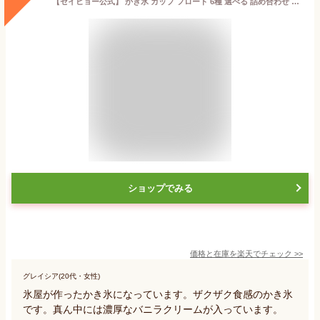
【セイヒョー公式】 かき氷 カップ フロート 6種 選べる 詰め合わせ セット 氷菓 新潟 送料無料 いちごフロート コーヒーフロート 練乳がけいちご 練乳がけレモン 宇治金時 練乳金時 差し入れ
ショップでみる
価格と在庫を
楽天
でチェック
>>
グレイシア(20代・女性)
氷屋が作ったかき氷になっています。ザクザク食感のかき氷
です。真ん中には濃厚なバニラクリームが入っています。