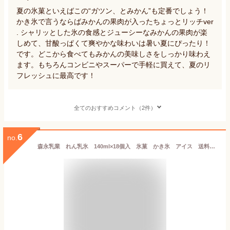
夏の氷菓といえばこの“ガツン、とみかん”も定番でしょう！
かき氷で言うならばみかんの果肉が入ったちょっとリッチver
. シャリッとした氷の食感とジューシーなみかんの果肉が楽
しめて、甘酸っぱくて爽やかな味わいは暑い夏にぴったり！
です。どこから食べてもみかんの美味しさをしっかり味わえ
ます。もちろんコンビニやスーパーで手軽に買えて、夏のリ
フレッシュに最高です！
全てのおすすめコメント（2件）
6
no.
森永乳業 れん乳氷 140ml×18個入 氷菓 かき氷 アイス 送料無料（北海道・九州は除く沖縄離島発送不可）