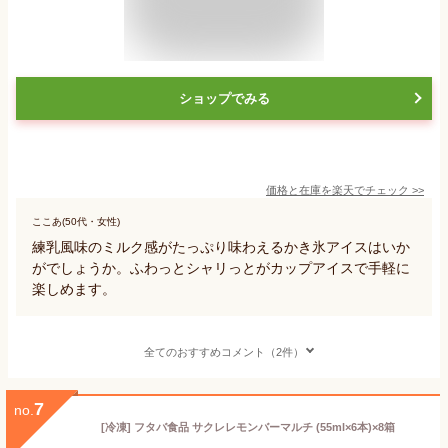
ショップでみる
価格と在庫を
楽天
でチェック
>>
ここあ(50代・女性)
練乳風味のミルク感がたっぷり味わえるかき氷アイスはいか
がでしょうか。ふわっとシャリっとがカップアイスで手軽に
楽しめます。
全てのおすすめコメント（2件）
7
no.
[冷凍] フタバ食品 サクレレモンバーマルチ (55ml×6本)×8箱