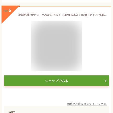
5
no.
赤城乳業 ガツン、とみかんマルチ（58ml×5本入）×7個 | アイス 氷菓 かき氷 アイスバー ガツンとみかん ガツン みかん えがちゃん エガちゃん 江頭 みぞれ AKAGI まとめ買い 送料無料
ショップでみる
価格と在庫を
楽天
でチェック
>>
Tacky