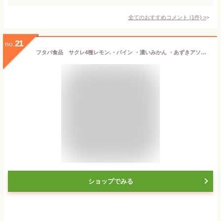
全てのおすすめコメント
(
1
件)
>
21
no.
フタバ食品 サクレ4種レモン.・パイン ・濃いみかん ・あずきアソートセット 200ml4種×5個 計20個入 氷菓 かき氷 アイス 送料無料（北海道・九州は除く沖縄・離島発送不可）
ショップでみる