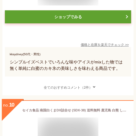
ショップでみる
価格と在庫を
楽天
でチェック
>>
kksydney(50代・男性)
シンプルイズベストでいろんな味やアイスがmixした物では
無く単純に白蜜のカキ氷の美味しさを味わえる商品です。
全てのおすすめコメント（2件）
10
no.
セイカ食品 南国白くまDX詰合せ (SDX-38) 送料無料 鹿児島 白熊 しろくま アイス 250ml 8個 氷菓子 かき氷 カップ マンゴー ご当地アイス アイスクリーム ラクトアイス 練乳 内祝 ギフト プレゼント お取り寄せ (北海道・沖縄別途送料)