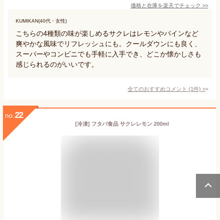
価格と在庫を
楽天
でチェック
>>
KUMIKAN(40代・女性)
こちらの4種類の味が楽しめるサクレはレモンやパインなど
爽やかな風味でリフレッシュにも。クールダウンにも良く、
スーパーやコンビニでも手軽に入手でき、どこか懐かしさも
感じられるのがいいです。
全てのおすすめコメント
(
1
件)
>
22
no.
[冷凍] フタバ食品 サクレレモン 200ml