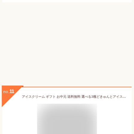
11
no.
アイスクリーム ギフト お中元 送料無料 選べる3種どきゅんとアイス合計15本 [ アイス アイスクリーム 白くま 果肉いっぱい どきゅんと 生アイスキャンディ 送料無料 スイーツ ] お取り寄せスイーツ