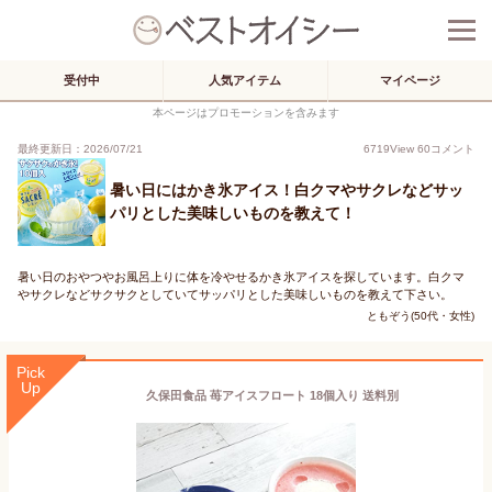
受付中
人気アイテム
マイページ
本ページはプロモーションを含みます
最終更新日：2026/07/21
6719
View
60
コメント
暑い日にはかき氷アイス！白クマやサクレなどサッ
パリとした美味しいものを教えて！
暑い日のおやつやお風呂上りに体を冷やせるかき氷アイスを探しています。白クマ
やサクレなどサクサクとしていてサッパリとした美味しいものを教えて下さい。
ともぞう(50代・女性)
Pick
Up
久保田食品 苺アイスフロート 18個入り 送料別