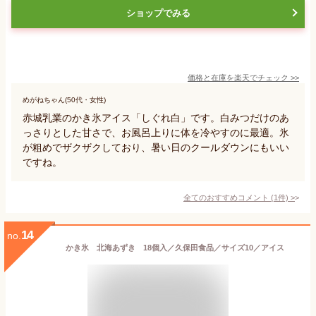
ショップでみる
価格と在庫を
楽天
でチェック
>>
めがねちゃん(50代・女性)
赤城乳業のかき氷アイス「しぐれ白」です。白みつだけのあ
っさりとした甘さで、お風呂上りに体を冷やすのに最適。氷
が粗めでザクザクしており、暑い日のクールダウンにもいい
ですね。
全てのおすすめコメント
(
1
件)
>
14
no.
かき氷 北海あずき 18個入／久保田食品／サイズ10／アイス