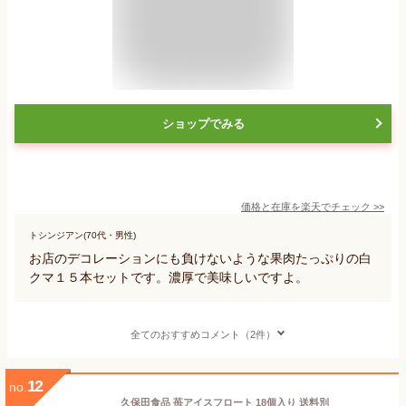
ショップでみる
価格と在庫を
楽天
でチェック
>>
トシンジアン(70代・男性)
お店のデコレーションにも負けないような果肉たっぷりの白
クマ１５本セットです。濃厚で美味しいですよ。
全てのおすすめコメント（2件）
12
no.
久保田食品 苺アイスフロート 18個入り 送料別