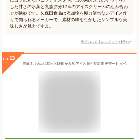
した甘さの氷菓と乳脂肪分12％のアイスクリームの組み合わ
せが絶妙です。久保田食品は添加物を極力使わないアイス作
りで知られるメーカーで、素材の味を生かしたシンプルな美
味しさが魅力ですよ。
全てのおすすめコメント
(
1
件)
>
13
no.
赤城 しぐれ白 150ml×18個 かき氷 アイス 熱中症対策 デザート イベント 祭り 差し入れ プレゼント 父の日ギフト