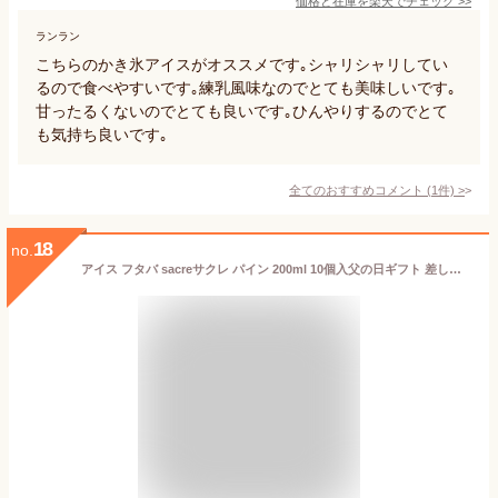
価格と在庫を
楽天
でチェック
>>
ランラン
こちらのかき氷アイスがオススメです｡シャリシャリしてい
るので食べやすいです｡練乳風味なのでとても美味しいです｡
甘ったるくないのでとても良いです｡ひんやりするのでとて
も気持ち良いです｡
全てのおすすめコメント
(
1
件)
>
18
no.
アイス フタバ sacreサクレ パイン 200ml 10個入父の日ギフト 差し入れ 贈答品 プレゼント 誕生日 夏休み お祝い 年末年始 御年賀 パーティー おうち時間 在宅勤務 熱中症対策 お試しセット