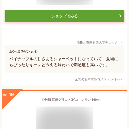
ショップでみる
価格と在庫を
楽天
でチェック
>>
あやなみ(20代・女性)
パイナップルの甘さあるシャーベットになっていて、夏場に
もぴったりキーンと冷える味わいで満足度も高いです。
全てのおすすめコメント
(
2
件)
>
19
no.
[冷凍] 江崎グリコ パピコ レモン 160ml