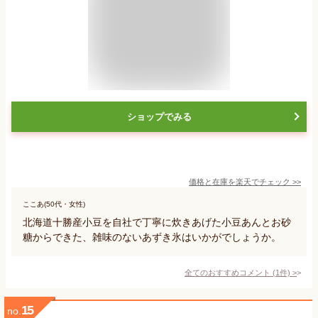
ショップでみる
価格と在庫を
楽天
でチェック
>>
ここあ(50代・女性)
北海道十勝産小豆を自社で丁寧に炊きあげた小豆あんとお砂
糖からできた、雑味のないあずき氷はいかがでしょうか。
全てのおすすめコメント
(
1
件)
>
15
no.