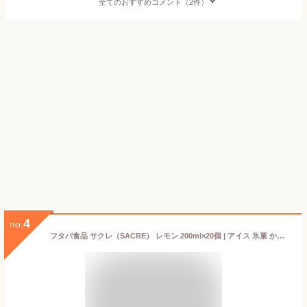
全てのおすすめコメント（2件）
4
no.
フタバ食品 サクレ（SACRE） レモン 200ml×20個 | アイス 氷菓 かき氷 スライスレモン入り オリジナル デザート スイーツ まとめ買い