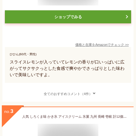
ショップでみる
価格と在庫を
Amazon
でチェック
>>
ひひん(60代・男性)
スライスレモンが入っていてレモンの香りが口いっぱいに広
がってサクサクっとした食感で爽やかでさっぱりとした味わ
いで美味しいですよ。
全てのおすすめコメント（4件）
3
no.
人気 しろくま味 かき氷 アイスクリーム 氷菓 九州 長崎 壱岐 計12個入り