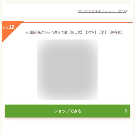
全てのおすすめコメント
(
1
件)
>
12
no.
☆山梨B級グルメ☆鳥もつ煮【めし友】【RCP】【米】【保存食】
ショップでみる