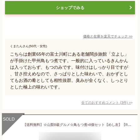
ショップでみる
価格と在庫を
楽天
でチェック
>>
くまたんさん(50代・女性)
こちらは創業65年の富士川町にある老舗闊歩旅館「立よし」
が手掛けた甲州鳥もつ煮です。一般的に入っているきんかん
は入っておらず、もつのみです。味付けはしっかり目ですが
、甘さ控えめなので、さっぱりとした味わいで、おかずとし
てもお酒の肴としても相性抜群。臭みが全くなく、しっとり
とした極上の味わいです。
全てのおすすめコメント
(
3
件)
>
SOLD
【送料無料】☆山梨B級グルメ☆鳥もつ煮×8個セット【めし友】【RCP】【米】【保存食】