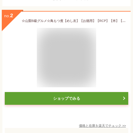
2
no.
☆山梨B級グルメ☆鳥もつ煮【めし友】【お徳用】【RCP】【米】【保存食】
ショップでみる
価格と在庫を
楽天
でチェック
>>