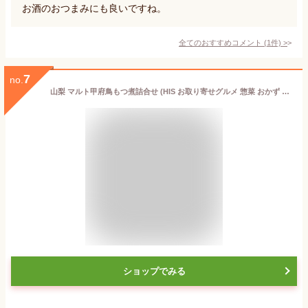
お酒のおつまみにも良いですね。
全てのおすすめコメント
(
1
件)
>
7
no.
山梨 マルト甲府鳥もつ煮詰合せ (HIS お取り寄せグルメ 惣菜 おかず おつまみ モツ 鳥モツ もつ煮 ギフト プレゼント 贈答品 手土産 お中元 お歳暮 母の日 父の日 夏ギフト 冬ギフト 送料無料)
ショップでみる