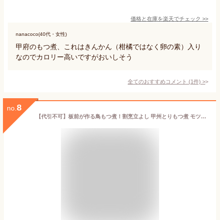
価格と在庫を
楽天
でチェック
>>
nanacoco(40代・女性)
甲府のもつ煮、これはきんかん（柑橘ではなく卵の素）入り
なのでカロリー高いですがおいしそう
全てのおすすめコメント
(
1
件)
>
8
no.
【代引不可】板前が作る鳥もつ煮！割烹立よし 甲州とりもつ煮 モツ煮 ホルモン おつまみ 酒の肴 B級グルメ お取り寄せグルメ ご当地グルメ お土産 珍味 お買い物マラソン 買い回り 1000円 1000円ポッキリ