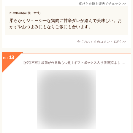
価格と在庫を
楽天
でチェック
>>
KUMIKAN(40代・女性)
柔らかくジューシーな鶏肉に甘辛ダレが絡んで美味しい。お
かずやおつまみにもなりご飯にも合います。
全てのおすすめコメント
(
1
件)
>
13
no.
【代引不可】板前が作る鳥もつ煮！ギフトボックス入り 割烹立よし 甲州とりもつ煮 6食セット モツ煮 ホルモン おつまみ 酒の肴 B級 お取り寄せ ご当地グルメ お土産 珍味