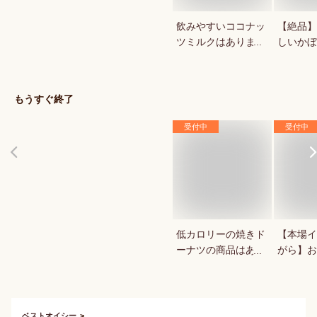
飲みやすいココナッ
【絶品】
ツミルクはあります
しいかぼ
か？
が知りた
秋スイー
もうすぐ終了
受付中
受付中
低カロリーの焼きド
【本場イ
ーナツの商品はあり
がら】お
ますか？
ッキが食
ベストオイシー