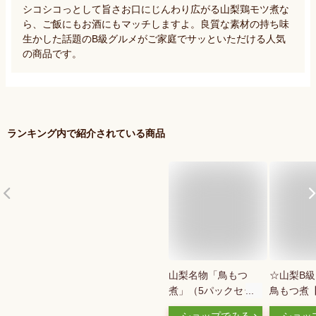
シコシコっとして旨さお口にじんわり広がる山梨鶏モツ煮な
ら、ご飯にもお酒にもマッチしますよ。良質な素材の持ち味
生かした話題のB級グルメがご家庭でサッといただける人気
の商品です。
ランキング内で紹介されている商品
山梨名物「鳥もつ
☆山梨B
煮」（5パックセッ
鳥もつ煮
ト） 送料無料 味付
【お徳用】