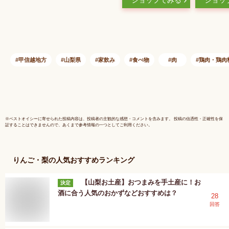
ショップでみる
ショッ
けパック 鶏もつ
【米】【
山梨
甲信越地方
山梨県
家飲み
食べ物
肉
鶏肉・鶏肉
※
ベストオイシー
に寄せられた投稿内容は、投稿者の主観的な感想・コメントを含みます。 投稿の信憑性・正確性を保
証することはできませんので、あくまで参考情報の一つとしてご利用ください。
りんご・梨
の人気おすすめランキング
【山梨お土産】おつまみを手土産に！お
決定
酒に合う人気のおかずなどおすすめは？
28
回答