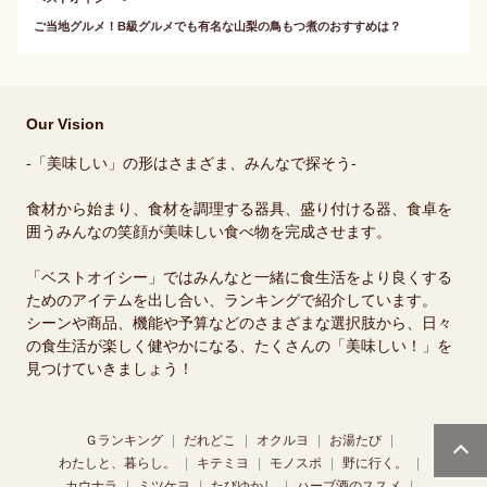
ご当地グルメ！B級グルメでも有名な山梨の鳥もつ煮のおすすめは？
Our Vision
-「美味しい」の形はさまざま、みんなで探そう-
食材から始まり、食材を調理する器具、盛り付ける器、食卓を
囲うみんなの笑顔が美味しい食べ物を完成させます。
「ベストオイシー」ではみんなと一緒に食生活をより良くする
ためのアイテムを出し合い、ランキングで紹介しています。
シーンや商品、機能や予算などのさまざまな選択肢から、日々
の食生活が楽しく健やかになる、たくさんの「美味しい！」を
見つけていきましょう！
Ｇランキング
だれどこ
オクルヨ
お湯たび
わたしと、暮らし。
キテミヨ
モノスポ
野に行く。
カウナラ
ミツケヨ
たびゆかし
ハーブ酒のススメ