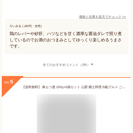
価格と在庫を
楽天
でチェック
>>
ろいみるく(40代・女性)
鶏のレバーや砂肝、ハツなどを甘く濃厚な醤油ダレで照り煮
しているのでお酒のおつまみとしてゆっくり楽しめるうまさ
です。
全てのおすすめコメント（3件）
5
no.
【送料無料】 鳥もつ煮 200g×5袋セット 山梨 郷土料理 B級グルメ ご当地グルメ 時短 料理 お得な まとめ買いセット