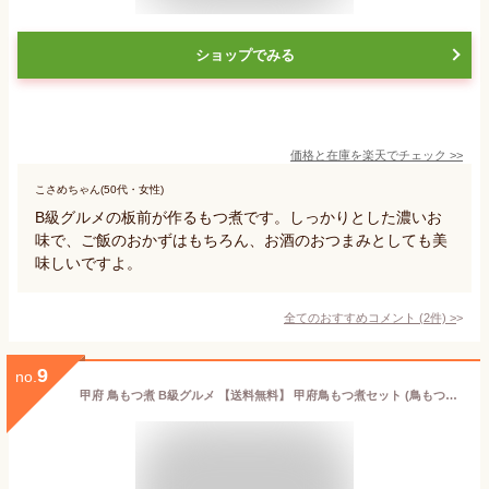
ショップでみる
価格と在庫を
楽天
でチェック
>>
こさめちゃん(50代・女性)
B級グルメの板前が作るもつ煮です。しっかりとした濃いお
味で、ご飯のおかずはもちろん、お酒のおつまみとしても美
味しいですよ。
全てのおすすめコメント
(
2
件)
>
9
no.
甲府 鳥もつ煮 B級グルメ 【送料無料】 甲府鳥もつ煮セット (鳥もつ煮×3袋・鳥もつ煮のタレ) 日本ギフト大賞受賞 ミート高橋