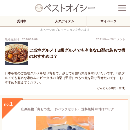
受付中
人気アイテム
マイページ
本ページはプロモーションを含みます
最終更新日：2026/07/09
2621
View
26
コメント
ご当地グルメ！B級グルメでも有名な山梨の鳥もつ煮
のおすすめは？
日本各地のご当地グルメを取り寄せて、少しでも旅行気分を味わいたいです。B級グ
ルメでも有名な家飲みにピッタリの山梨（甲府）のもつ煮を取り寄せたいです。お
すすめを教えてください。
どんどん(50代・男性)
1
no.
山梨名物「鳥もつ煮」（5パックセット） 送料無料 味付けパック 鶏もつ 山梨