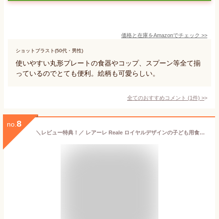
価格と在庫を
Amazon
でチェック
>>
ショットブラスト(50代・男性)
使いやすい丸形プレートの食器やコップ、スプーン等全て揃
っているのでとても便利。絵柄も可愛らしい。
全てのおすすめコメント
(
1
件)
>
8
no.
＼レビュー特典！／ レアーレ Reale ロイヤルデザインの子ども用食器 [ ボウル&小皿（シェフセット）] プレート ボウル 赤ちゃん 離乳食 お祝い お食い初め 誕生日 プレゼント 日本製 天然素材 竹 エコプラスチック 環境に優しい 食洗機OK レンジOK 【do_review】