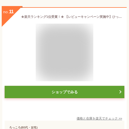
11
no.
★楽天ランキング1位受賞！★ 【レビューキャンペーン実施中】ひっくり返らないプレート 電子レンジ対応 食洗機対応 kawaii&born* silicon plate オリジナルシリコンプレート 離乳食プレート 吸盤プレート お皿 離乳食食器 出産祝い ギフト プレゼント 子供服kawaiiZOU
ショップでみる
価格と在庫を
楽天
でチェック
>>
ろっころ(60代・女性)