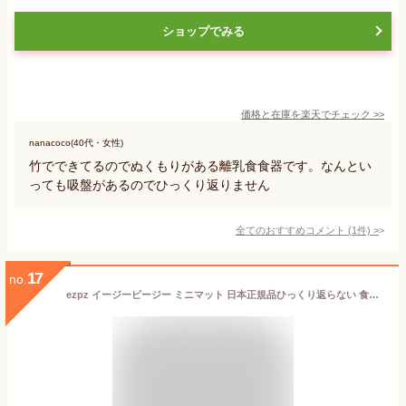
ショップでみる
価格と在庫を
楽天
でチェック
>>
nanacoco(40代・女性)
竹でできてるのでぬくもりがある離乳食食器です。なんとい
っても吸盤があるのでひっくり返りません
全てのおすすめコメント
(
1
件)
>
17
no.
ezpz イージーピージー ミニマット 日本正規品ひっくり返らない 食器 割れない 片付け簡単エデュテ 出産祝/誕生祝/バースデー/食洗器/レンジ/食器/離乳食/ベビー/シリコン/お皿/ベビー/お食事マット/ランチプレート/ギフト/ハッピーマット 出産祝い mini mat