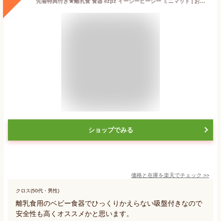
先着特典付き★離乳食 食器 ezpz イージーピージー ミニマット | お食事プレート ワンプレート 持ち運び ベビー食器 ひっくり返らない お食事プレート 赤ちゃん 手づかみ食べ シリコン フォーク スプーン 出産祝い プレゼント すくいやすい 男の子 女の子 お皿 ギフト
ショップでみる
価格と在庫を
楽天
でチェック
>>
クロス(50代・男性)
離乳食用のベビー食器でひっくりかえらない吸盤付きなので
安全性も高くオススメかと思います。