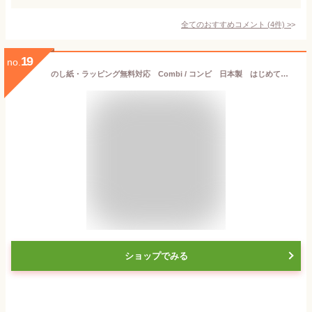
全てのおすすめコメント
(
4
件)
>
19
no.
のし紙・ラッピング無料対応 Combi / コンビ 日本製 はじめて離乳食 かさなる食器 収納じょ〜ず テーブルウェアセット 食器セット 収納上手 7点セット 離乳食
ショップでみる