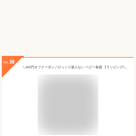
16
no.
＼400円オフクーポン／ひっくり返らない ベビー食器 【ラッピング/のし無料】 アヴァンシー Avanchy 竹のプレート+スプーンセット 吸盤付き 離乳食 食器セット 竹食器 ベビー ランチプレート 食器 アバンシー【ナチュラルリビング】