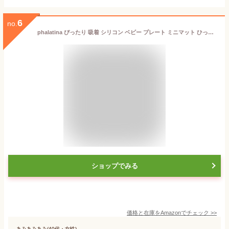
6
no.
phalatina ぴったり 吸着 シリコン ベビー プレート ミニマット ひっくり返らない 割れない 壊れない 安全素材 離乳食の練習に！ (ブルー)
ショップでみる
価格と在庫を
Amazon
でチェック
>>
あみあみあみ(40代・女性)