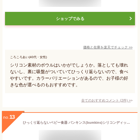
ショップでみる
価格と在庫を
楽天
でチェック
>>
ころころあい(40代・女性)
シリコン素材のボウルはいかがでしょうか。落としても壊れ
ないし、裏に吸盤がついていてひっくり返らないので、食べ
やすいです。カラーバリエーションがあるので、お子様の好
きな色が選べるのもおすすめです。
全てのおすすめコメント
(
2
件)
>
13
no.
ひっくり返らないベビー食器 バンキンス(bumkins)シリコンディッシュ お食事セット 離乳食器 吸盤付き お食事マット ベビー 食器 離乳食 くっつく お皿シリコン製 食洗機対応 赤ちゃん お食い初め 幼児 子ども【宅配便配送】【送料無料】