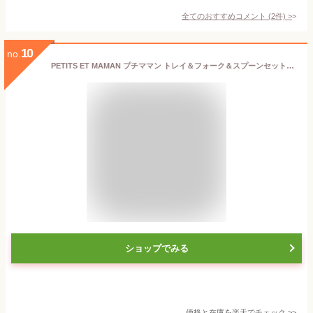
全てのおすすめコメント
(
2
件)
>
10
no.
PETITS ET MAMAN プチママン トレイ＆フォーク＆スプーンセット(食器セット 出産祝い 男の子 女の子 食器 木製 ベビー ギフト プレート ギフトセット 木製食器 ベビーギフト 離乳食 ベビー食器 動物 車 おしゃれ 赤ちゃん プレゼント お食い初め 皿 誕生日 6ヶ月)
ショップでみる
価格と在庫を
楽天
でチェック
>>