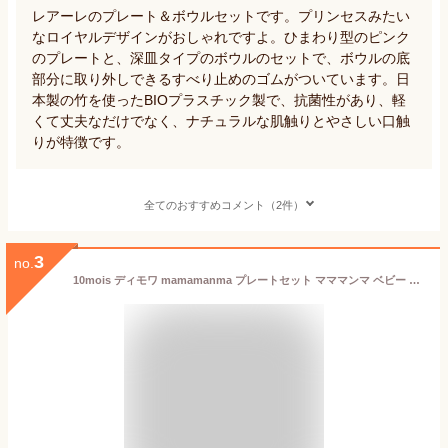
レアーレのプレート＆ボウルセットです。プリンセスみたい
なロイヤルデザインがおしゃれですよ。ひまわり型のピンク
のプレートと、深皿タイプのボウルのセットで、ボウルの底
部分に取り外しできるすべり止めのゴムがついています。日
本製の竹を使ったBIOプラスチック製で、抗菌性があり、軽
くて丈夫なだけでなく、ナチュラルな肌触りとやさしい口触
りが特徴です。
全てのおすすめコメント（2件）
3
no.
10mois ディモワ mamamanma プレートセット マママンマ ベビー 食器 出産祝い 離乳食 食器セット おしゃれ 雲 赤ちゃん ベビー食器 セット すくいやすい ギフト おすすめ 【送料無料】