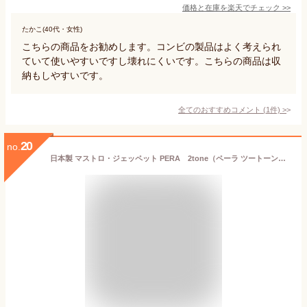
価格と在庫を
楽天
でチェック
>>
たかこ(40代・女性)
こちらの商品をお勧めします。コンビの製品はよく考えられ
ていて使いやすいですし壊れにくいです。こちらの商品は収
納もしやすいです。
全てのおすすめコメント
(
1
件)
>
20
no.
日本製 マストロ・ジェッペット PERA 2tone（ペーラ ツートーン） 離乳食用食器セット！ 食器セット ベビー 用品 ギフト 離乳食 食事 送料無料