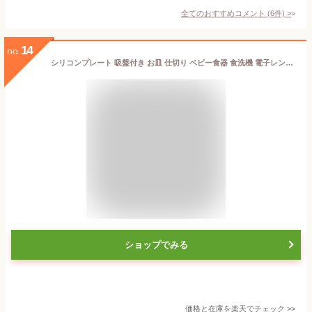
全てのおすすめコメント
(
6
件)
>
14
no.
シリコンプレート 吸盤付き お皿 仕切り ベビー食器 食洗機 電子レンジ 冷蔵庫 可能 子供 赤ちゃん 離乳食 食事 かわいい カラバリ おしゃれ ひっくり返らない 吸盤 tots & togs tots and togs トッツアンドトグス 出産祝い ギフト 送料無料
ショップでみる
価格と在庫を
楽天
でチェック
>>