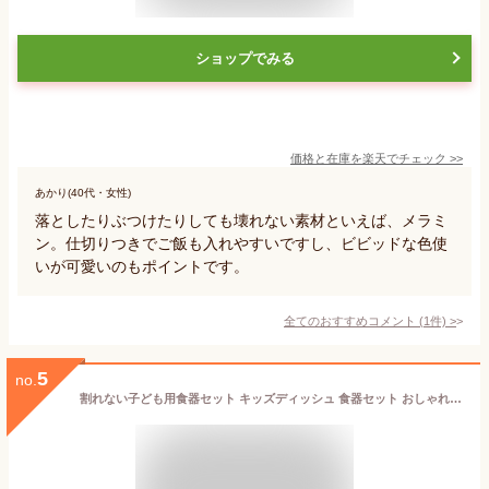
ショップでみる
価格と在庫を
楽天
でチェック
>>
あかり(40代・女性)
落としたりぶつけたりしても壊れない素材といえば、メラミ
ン。仕切りつきでご飯も入れやすいですし、ビビッドな色使
いが可愛いのもポイントです。
全てのおすすめコメント
(
1
件)
>
5
no.
割れない子ども用食器セット キッズディッシュ 食器セット おしゃれ ベビー食器 子供用食器 樹脂製 木目調 離乳食 お食い初め 日本製 キッズプレート お皿 コップ カップ 食洗機対応 電子レンジ かわいい 赤ちゃん 出産祝い ギフト プレゼント ギフト プレゼント 贈り...