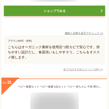
ショップでみる
価格と在庫を
楽天
でチェック
>>
ブラウン(40代・女性)
こちらはオーガニック素材を使用且つ防カビで安心です。持
ちやすい設計だし、食器洗いもしやすそう。こちらをオスス
メ致します。
全てのおすすめコメント
(
1
件)
>
21
no.
ベビー食器セット ベビー食器 6点セット ベビー 赤ちゃん 子供 男の子 女の子 すべり止め 食洗機対応 おしゃれ かわいい 日本製 プレート 乳幼児 ベビー食器 離乳食食器 出産祝い すくいやすい 2021 ベビー食器セット スタンプル 92250