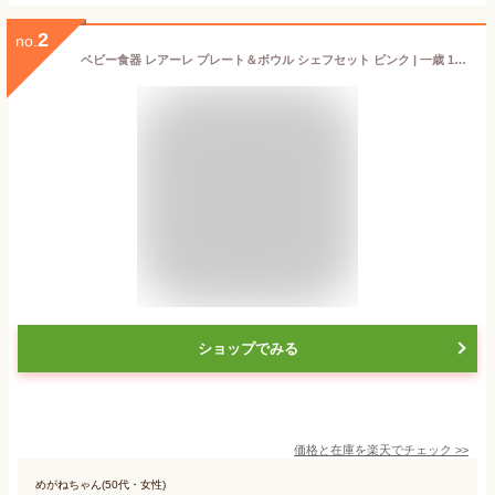
2
no.
ベビー食器 レアーレ プレート＆ボウル シェフセット ピンク | 一歳 1歳 3歳 誕生日プレゼント 女 2歳 赤ちゃん プレゼント 女の子 子供 出産祝い 離乳食 食器セット おしゃれ 0歳 食器 ベビー 子ども キッズ プレート お食い初め こども食器 ベビー用食器 セット 育児用品
ショップでみる
価格と在庫を
楽天
でチェック
>>
めがねちゃん(50代・女性)