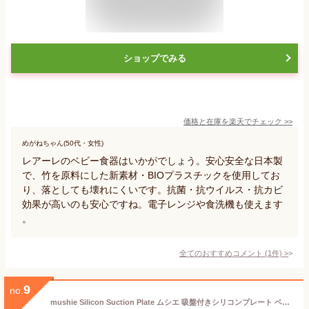
ショップでみる
価格と在庫を
楽天
でチェック
>>
めがねちゃん(50代・女性)
レアーレのベビー食器はいかがでしょう。安心安全な日本製
で、竹を原料にした新素材・BIOプラスチックを使用してお
り、落としても壊れにくいです。抗菌・抗ウイルス・抗カビ
効果が高いのも安心ですね。電子レンジや食洗機も使えます
。
全てのおすすめコメント
(
1
件)
>
9
no.
mushie Silicon Suction Plate ムシエ 吸盤付きシリコンプレート ベビー 吸盤 プレート 赤ちゃん お皿 離乳食 食器 ワンプレート おしゃれ 滑り止め 北欧 出産祝い ギフト 誕生日 プレゼント 男の子 女の子