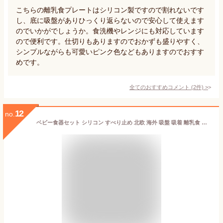
こちらの離乳食プレートはシリコン製ですので割れないです
し、底に吸盤がありひっくり返らないので安心して使えます
のでいかがでしょうか。食洗機やレンジにも対応しています
ので便利です。仕切りもありますのでおかずも盛りやすく、
シンプルながらも可愛いピンク色などもありますのでおすす
めです。
全てのおすすめコメント
(
2
件)
>
12
no.
ベビー食器セット シリコン すべり止め 北欧 海外 吸盤 吸着 離乳食 子供 赤ちゃん キッズ かわいい おしゃれ ひっくり返らない 食洗機 電子レンジ 可能 ギフト 出産祝い 食べこぼし tots & togs tots and togs トッツアンドトグス 送料無料