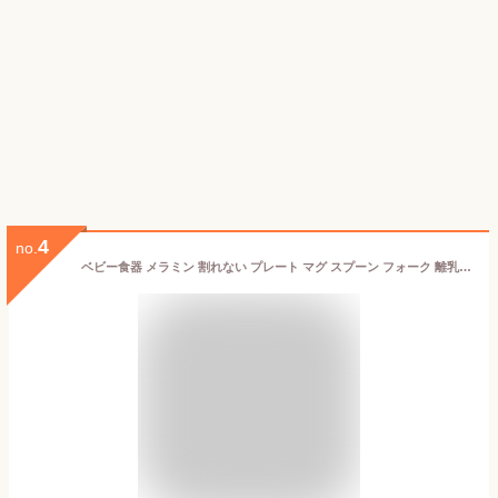
4
no.
ベビー食器 メラミン 割れない プレート マグ スプーン フォーク 離乳食 食器セット 女の子 男の子 赤ちゃん ベビーギフト セット 子供 ランチプレート 皿 仕切り 幼児 1歳 2歳 3歳 お食い初め 出産祝い ギフトセット ベビー用品 誕生日 プレゼント ギフト レッド ブルー