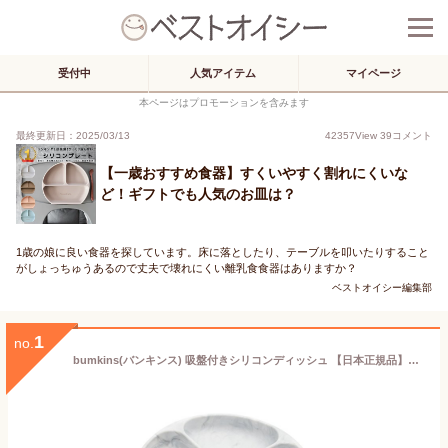
受付中
人気アイテム
マイページ
本ページはプロモーションを含みます
最終更新日：2025/03/13
42357
View
39
コメント
【一歳おすすめ食器】すくいやすく割れにくいな
ど！ギフトでも人気のお皿は？
1歳の娘に良い食器を探しています。床に落としたり、テーブルを叩いたりすること
がしょっちゅうあるので丈夫で壊れにくい離乳食食器はありますか？
ベストオイシー編集部
1
no.
bumkins(バンキンス) 吸盤付きシリコンディッシュ 【日本正規品】6ヵ月 グレーマーブル GD-MRB