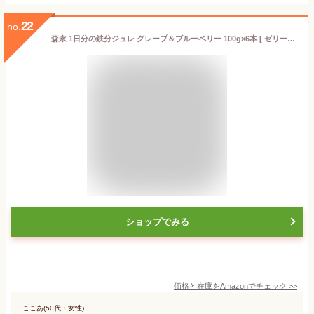
22
no.
森永 1日分の鉄分ジュレ グレープ＆ブルーベリー 100g×6本 [ ゼリー飲料 脂肪ゼロ 食物繊維 乳酸菌 ラクチュロース ]
ショップでみる
価格と在庫を
Amazon
でチェック
>>
ここあ(50代・女性)