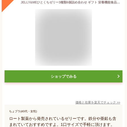
JELLY&MEひとくちゼリー3種類6個詰め合わせ ギフト 栄養機能食品 ロート製薬 巨峰 マンゴー オレンジ 鉄分 亜鉛 銅 母の日 プレゼント 贈り物
ショップでみる
価格と在庫を
楽天
でチェック
>>
ちょプラ(40代・女性)
ロート製薬から発売されているゼリーです。鉄分や亜鉛も含
まれていておすすめですよ。1口サイズで手軽に頂けます。