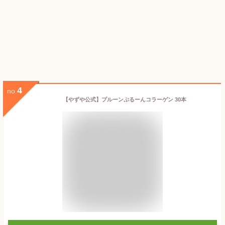
4
no.
【やずや公式】プルーンぷるーんコラーゲン 30本