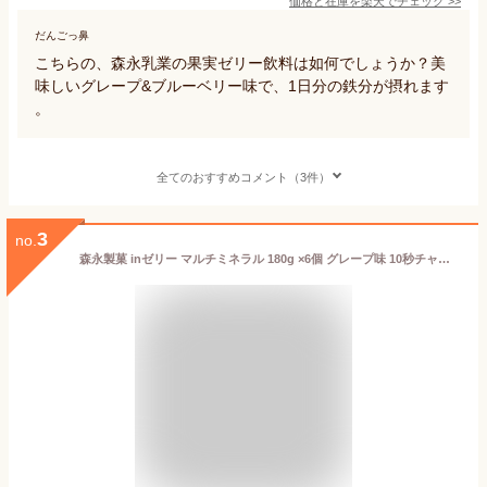
価格と在庫を
楽天
でチェック
>>
だんごっ鼻
こちらの、森永乳業の果実ゼリー飲料は如何でしょうか？美
味しいグレープ&ブルーベリー味で、1日分の鉄分が摂れます
。
全てのおすすめコメント（3件）
3
no.
森永製菓 inゼリー マルチミネラル 180g ×6個 グレープ味 10秒チャージ 栄養機能食品(鉄・カルシウム・亜鉛・銅) 鉄分 朝食 防災 非常食 差し入れ 体調管理 国産