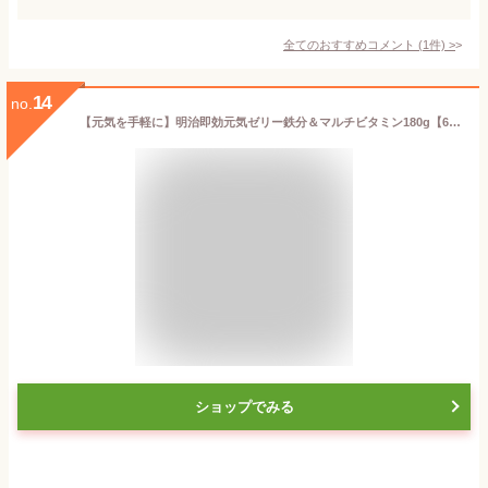
全てのおすすめコメント
(
1
件)
>
14
no.
【元気を手軽に】明治即効元気ゼリー鉄分＆マルチビタミン180g【6個セット】ヘルスフード
ショップでみる