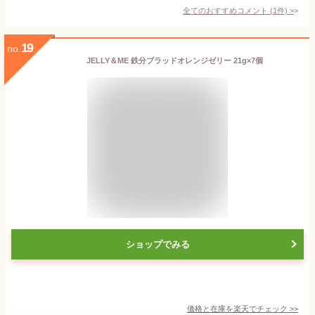
全てのおすすめコメント
(
1
件)
>
19
no.
JELLY＆ME 鉄分ブラッドオレンジゼリー 21g×7個
ショップでみる
価格と在庫を
楽天
でチェック
>>