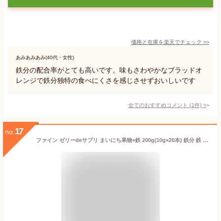
価格と在庫を
楽天
でチェック
>>
あみあみあみ(40代・女性)
鉄分の配合率がとても高いです。味もさわやかなブラッドオ
レンジで鉄分独特の食べにくさを感じさせずおいしいです
全てのおすすめコメント
(
1
件)
>
17
no.
ファイン ゼリーdeサプリ まいにち果物+鉄 200g(10g×20本) 鉄分 鉄 6.8mg ビタミンA 770µg ビタミンC 100mg