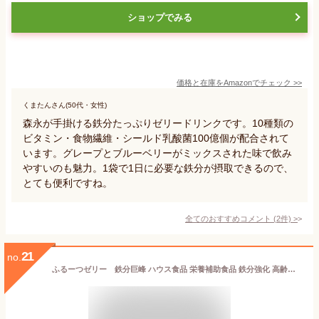
ショップでみる
価格と在庫を
Amazon
でチェック
>>
くまたんさん(50代・女性)
森永が手掛ける鉄分たっぷりゼリードリンクです。10種類の
ビタミン・食物繊維・シールド乳酸菌100億個が配合されて
います。グレープとブルーベリーがミックスされた味で飲み
やすいのも魅力。1袋で1日に必要な鉄分が摂取できるので、
とても便利ですね。
全てのおすすめコメント
(
2
件)
>
21
no.
ふるーつゼリー 鉄分巨峰 ハウス食品 栄養補助食品 鉄分強化 高齢者 お年寄り ギフト対応