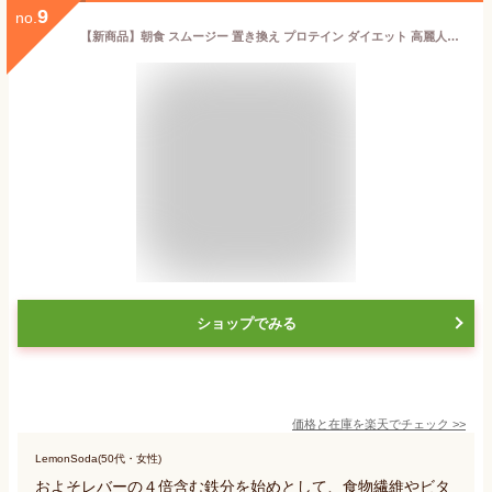
9
no.
【新商品】朝食 スムージー 置き換え プロテイン ダイエット 高麗人参 生 モリンガ精美ジュレ サプリ 生 粉末 乾燥 国産 ゼリー ドリンク おすすめ 口コミ モリンガパウダー モリンガ サプリ 佐賀県産 モリンガ茶 バー エネルギー ゼ
ショップでみる
価格と在庫を
楽天
でチェック
>>
LemonSoda(50代・女性)
およそレバーの４倍含む鉄分を始めとして、食物繊維やビタ