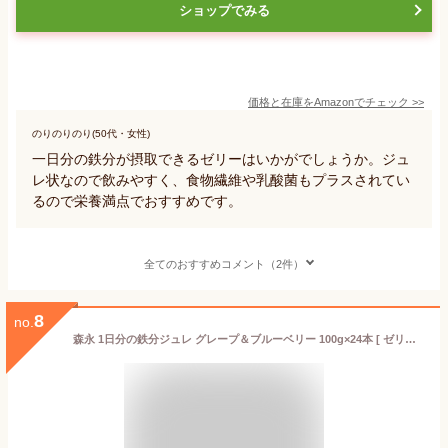
ショップでみる
価格と在庫を
Amazon
でチェック
>>
のりのりのり(50代・女性)
一日分の鉄分が摂取できるゼリーはいかがでしょうか。ジュ
レ状なので飲みやすく、食物繊維や乳酸菌もプラスされてい
るので栄養満点でおすすめです。
全てのおすすめコメント（2件）
8
no.
森永 1日分の鉄分ジュレ グレープ＆ブルーベリー 100g×24本 [ ゼリー飲料 脂肪ゼロ 食物繊維 乳酸菌 ラクチュロース ]