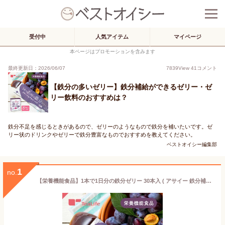
受付中
人気アイテム
マイページ
本ページはプロモーションを含みます
最終更新日：2026/06/07
7839
View
41
コメント
【鉄分の多いゼリー】鉄分補給ができるゼリー・ゼ
リー飲料のおすすめは？
鉄分不足を感じるときがあるので、ゼリーのようなもので鉄分を補いたいです。ゼ
リー状のドリンクやゼリーで鉄分豊富なものでおすすめを教えてください。
ベストオイシー編集部
1
no.
【栄養機能食品】1本で1日分の鉄分ゼリー 30本入 ( アサイー 鉄分補給 鉄ゼリー 鉄 ビタミン ビタミンC ビタミンB12 葉酸 栄養素 サプリ サプリメント プルーン ＆ アサイー ベリー風味 子供 女性 ティーライフ )