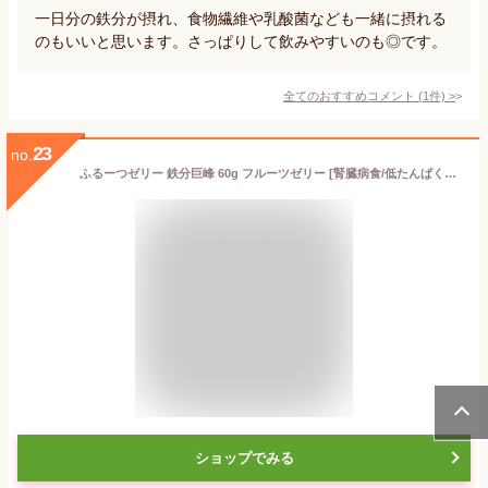
一日分の鉄分が摂れ、食物繊維や乳酸菌なども一緒に摂れる
のもいいと思います。さっぱりして飲みやすいのも◎です。
全てのおすすめコメント
(
1
件)
>
23
no.
ふるーつゼリー 鉄分巨峰 60g フルーツゼリー [腎臓病食/低たんぱく食品/高カロリー]
ショップでみる