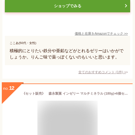
ショップでみる
価格と在庫を
Amazon
でチェック
>>
ここあ(50代・女性)
積極的にとりたい鉄分や亜鉛などがとれるゼリーはいかがで
しょうか。りんご味で薬っぽくないのもいいと思います。
全てのおすすめコメント
(
1
件)
>
12
no.
《セット販売》 森永製菓 インゼリー マルチミネラル (180g)×6個セット グレープ味 inゼリー 鉄分 ※軽減税率対象商品