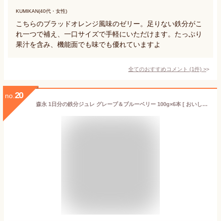
KUMIKAN(40代・女性)
こちらのブラッドオレンジ風味のゼリー。足りない鉄分がこ
れ一つで補え、一口サイズで手軽にいただけます。たっぷり
果汁を含み、機能面でも味でも優れていますよ
全てのおすすめコメント
(
1
件)
>
20
no.
森永 1日分の鉄分ジュレ グレープ＆ブルーベリー 100g×6本 [ おいしい栄養補給 ゼリー飲料 脂肪ゼロ 食物繊維 乳酸菌 ラクチュロース ]