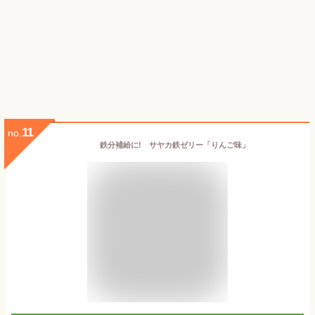
11
no.
鉄分補給に! サヤカ鉄ゼリー「りんご味」