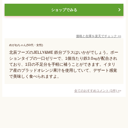
ショップでみる
価格と在庫を
楽天
でチェック
>>
めがねちゃん(50代・女性)
北辰フーズのJELLY&ME 鉄分プラスはいかがでしょう。ポー
ションタイプの一口ゼリーで、1個当たり鉄3.0㎎が配合され
ており、1日の不足分を手軽に補うことができます。イタリ
ア産のブラッドオレンジ果汁を使用していて、デザート感覚
で美味しく食べられますよ。
全てのおすすめコメント
(
1
件)
>