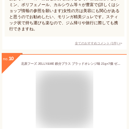
ミン、ポリフェノール、カルシウム等々が豊富で(詳しくはシ
ョップ情報の参照を願います)女性の方は美容にも関心がある
と思うのでお勧めしたい、モリンガ精美ジュレです。スティ
ック状で持ち運びも楽なので、ジム帰りや旅行に際しても携
行できますね。
全てのおすすめコメント
(
1
件)
>
10
no.
北辰フーズ JELLY&ME 鉄分プラス ブラッドオレンジ味 21g×7個 ゼリータイプ バランス栄養食品 栄養補助 健康食品