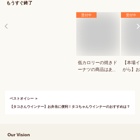
もうすぐ終了
受付中
受付中
低カロリーの焼きド
【本場イ
ーナツの商品はあり
がら】お
ますか？
ッキが食
ベストオイシー
【タコさんウインナー】お弁当に便利！タコちゃんウインナーのおすすめは？
Our Vision