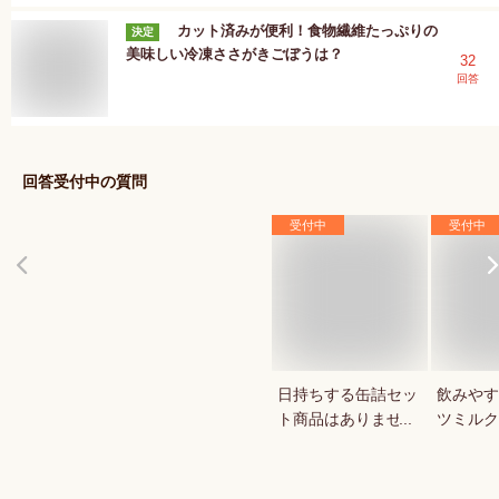
カット済みが便利！食物繊維たっぷりの
決定
美味しい冷凍ささがきごぼうは？
32
回答
回答受付中の質問
受付中
受付中
日持ちする缶詰セッ
飲みやす
ト商品はありません
ツミルク
か？
か？