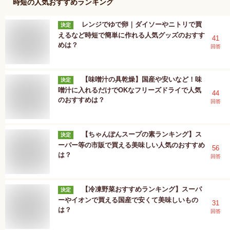
時短
の人気おすすめランキング
レンジでゆで卵｜ダイソーやニトリで買
決定
えるなど時短で簡単に作れる人気グッズのおすす
41
めは？
回答
【味噌汁の具乾燥】国産や安いなど！味
決定
噌汁に入れるだけでOKなフリーズドライで人気
44
のおすすめは？
回答
【ちゃんぽんスープの素ランキング】ス
決定
ーパー等の市販で買える美味しい人気のおすすめ
56
は？
回答
【冷凍野菜おすすめランキング】スーパ
決定
ーやイオンで買える国産で安くて美味しいもの
31
は？
回答