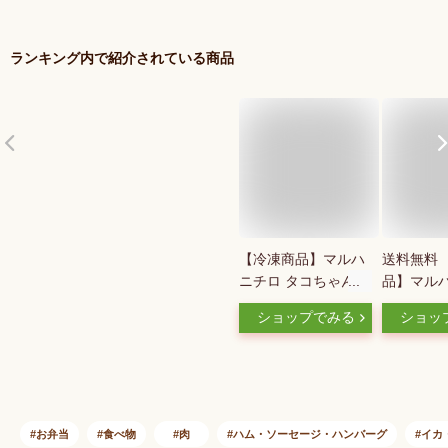
ランキング内で紹介されている商品
【冷凍商品】マルハ
送料無料 
ニチロ タコちゃんウ
品】マルハ
インナー 500g×10袋
コちゃん
ショップでみる
ショッ
入｜ 送料無料 冷凍
500g×1
食品 送料無料 ウイ
道・沖縄
ンナー おかず
配送不可
お弁当
食べ物
肉
ハム・ソーセージ・ハンバーグ
イカ