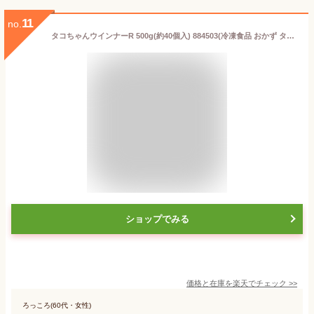
11
no.
タコちゃんウインナーR 500g(約40個入) 884503(冷凍食品 おかず タコ ウインナー 洋風調理 洋食 お弁当 肉料理 洋食 一品)
ショップでみる
価格と在庫を
楽天
でチェック
>>
ろっころ(60代・女性)