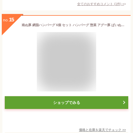
全てのおすすめコメント
(
1
件)
>
15
no.
南ぬ豚 網脂ハンバーグ 6個 セット ハンバーグ 惣菜 アグー豚 ぱいぬぶた 石垣島産 沖縄産 国産 アグー 希少 冷凍ハンバーグ おかず 肉惣菜 便利 沖縄 やえやまファーム
ショップでみる
価格と在庫を
楽天
でチェック
>>