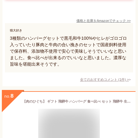
価格と在庫を
Amazon
でチェック
>>
猫大好き
3種類のハンバーグセットで黒毛和牛100%やヒレがゴロゴロ
入っていたり豚肉と牛肉の合い挽きのセットで国産飼料使用
で保存料、添加物不使用で安心で美味しそうでいいなと思い
ました。食べ比べが出来るのでいいなと思いました。濃厚な
旨味を堪能出来そうです。
全てのおすすめコメント
(
1
件)
>
8
no.
【肉のひぐち】 ギフト 飛騨牛 ハンバーグ 食べ比べ セット 飛騨牛 生ハンバーグ３ヶ 煮込みハンバーグ3ヶ 冷凍総菜