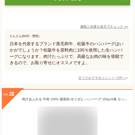
価格と在庫を
楽天
でチェック
>>
どんどん(50代・男性)
日本を代表するブランド黒毛和牛、松阪牛のハンバーグはい
かがでしょうか？松阪牛を原料肉に100％使用した生ハンバ
ーグになります。肉汁たっぷりで、高級なお肉の味を堪能で
きるので、お取り寄せにオススメですよ。
全てのおすすめコメント
(
1
件)
>
22
no.
肉汁あふれる 牛肉 100% 無添加 ゆうぜん ハンバーグ 150g×6食 セット (900g) 【送料無料】 お試し 楽天ランキング1位 グルメ 冷凍 食品 肉 惣菜 美味しい おかず 子供 安心 焼くだけ 父の日 贈り物 ギフト 内祝い 誕生日