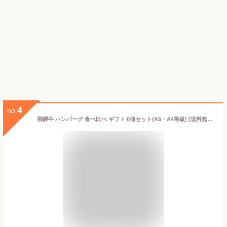
4
no.
飛騨牛 ハンバーグ 食べ比べ ギフト 6個セット(A5・A4等級) [送料無料] | 結婚祝い 出産祝い 内祝い お返し プレゼント 出産 結婚 贈り物 ペア 松阪牛 松坂牛 神戸牛 米沢牛 近江牛 あす楽 母の日 肉 贅沢