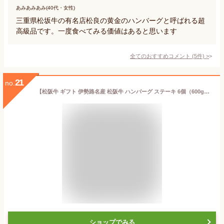
あみあみあみ(40代・女性)
三重県松坂牛の有名店松良の黄金のハンバーグと呼ばれる超
高級品です。一度食べてみる価値はあると思います
全てのおすすめコメント
(
5
件)
>
21
no.
【松阪牛 ギフト 伊勢路名産 松阪牛 ハンバーグ ステーキ 6個（600g）】 三重/肉/通販/お取り寄せ/お返し/ギフト/gift/楽天/グルメ/贈り物/プレゼント/高級/牛肉/和牛/黒毛和牛/父の日/結婚/出産/内祝/誕生日/景品/惣菜
ショップでみる