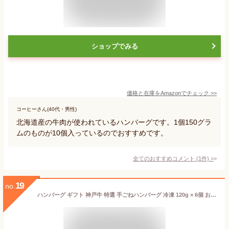
ショップでみる
価格と在庫を
Amazon
でチェック
>>
コーヒーさん(40代・男性)
北海道産の牛肉が使われているハンバーグです。1個150グラ
ムのものが10個入っているのでおすすめです。
全てのおすすめコメント
(
1
件)
>
19
no.
ハンバーグ ギフト 神戸牛 特選 手ごねハンバーグ 冷凍 120g × 6個 お歳暮 お中元 お祝い 贈答用 各種 熨斗対応 お取り寄せグルメ