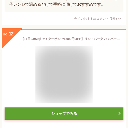
子レンジで温めるだけで手軽に頂けておすすめです。
全てのおすすめコメント
(
3
件)
>
12
no.
【11日23:59まで！クーポンで1,000円OFF】リンドバーグ ハンバーグ 12個 お取り寄せ グルメ 冷凍 国産 ひき肉 合挽 九州 惣菜 お惣菜 湯せん 温めるだけギフト お中元 お祝い 内祝い 誕生日 お取り寄せ
ショップでみる