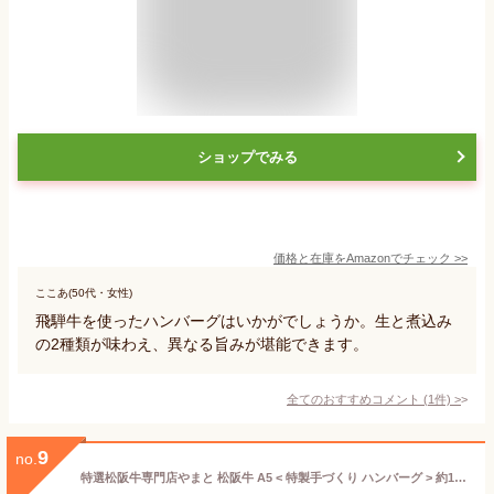
ショップでみる
価格と在庫を
Amazon
でチェック
>>
ここあ(50代・女性)
飛騨牛を使ったハンバーグはいかがでしょうか。生と煮込み
の2種類が味わえ、異なる旨みが堪能できます。
全てのおすすめコメント
(
1
件)
>
9
no.
特選松阪牛専門店やまと 松阪牛 A5 < 特製手づくり ハンバーグ > 約120g×6(6名様用)【個別包装・真空パック】