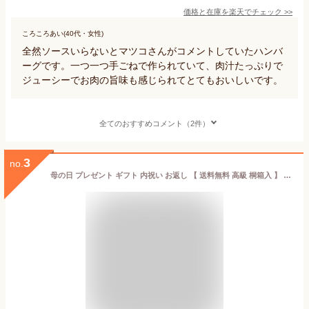
価格と在庫を
楽天
でチェック
>>
ころころあい(40代・女性)
全然ソースいらないとマツコさんがコメントしていたハンバ
ーグです。一つ一つ手ごねで作られていて、肉汁たっぷりで
ジューシーでお肉の旨味も感じられてとてもおいしいです。
全てのおすすめコメント（2件）
3
no.
母の日 プレゼント ギフト 内祝い お返し 【 送料無料 高級 桐箱入 】 松阪牛 特選 ハンバーグ 【 160g × 5個 】 お祝い お祝い返し お礼 肉 牛肉 内祝 結婚 出産 卒業 入学 誕生日 贈答 贈り物 快気祝い 新築祝い 還暦祝い 食べ物 グルメ 食品 松坂牛 父の日 お中元 冷凍