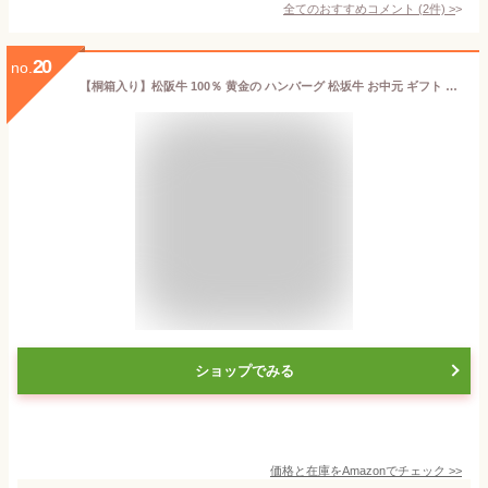
全てのおすすめコメント
(
2
件)
>
20
no.
【桐箱入り】松阪牛 100％ 黄金の ハンバーグ 松坂牛 お中元 ギフト 肉 牛肉 御中元 夏 松良 お取り寄せ グルメ 高級ハンバーグ 暑中お見舞い 敬老の日
ショップでみる
価格と在庫を
Amazon
でチェック
>>