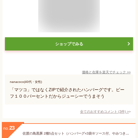
ショップでみる
価格と在庫を
楽天
でチェック
>>
nanacoco(40代・女性)
「マツコ」ではなくZIPで紹介されたハンバーグです。ビー
フ１００パーセントだからジューシーでうまそう
全てのおすすめコメント
(
3
件)
>
23
no.
佐渡の島黒豚 2種5点セット（ハンバーグ×3袋※ソース付、やみつきコールドポーク×2袋）クリタミートパーベイヤーズ【手ごねハンバーグ】【ギフトに・贈り物】【お土産/手土産/プレゼント/お中元ギフトに！贈り物】【送料無料】