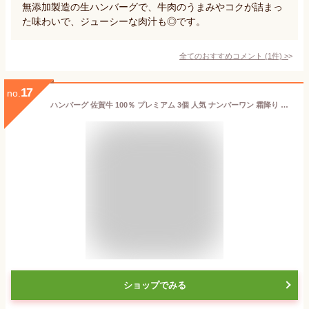
無添加製造の生ハンバーグで、牛肉のうまみやコクが詰まっ
た味わいで、ジューシーな肉汁も◎です。
全てのおすすめコメント
(
1
件)
>
17
no.
ハンバーグ 佐賀牛 100％ プレミアム 3個 人気 ナンバーワン 霜降り 佐賀県 高級ハンバーグ お取り寄せ 詰め合わせ 内祝い ギフト はんばーぐ 高級グルメ ブランド牛 冷凍 個包装 贈答用 贈答品 牛肉 和牛 父の日
ショップでみる