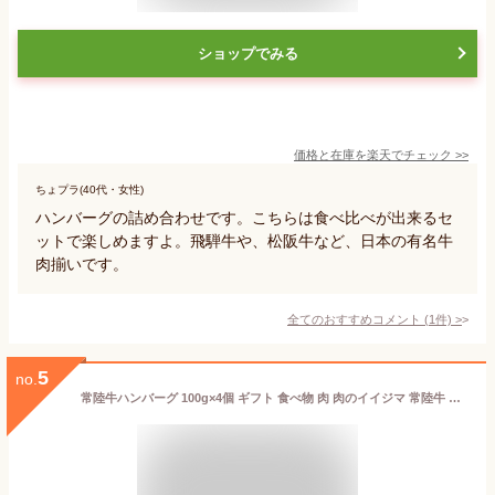
ショップでみる
価格と在庫を
楽天
でチェック
>>
ちょプラ(40代・女性)
ハンバーグの詰め合わせです。こちらは食べ比べが出来るセ
ットで楽しめますよ。飛騨牛や、松阪牛など、日本の有名牛
肉揃いです。
全てのおすすめコメント
(
1
件)
>
5
no.
常陸牛ハンバーグ 100g×4個 ギフト 食べ物 肉 肉のイイジマ 常陸牛 無添加 ハンバーグ | 母の日ギフト 合格祝い 人気 誕生日 プレゼント 内祝い お返し 牛肉 化粧箱 冷凍 国産 高級 食品 お礼