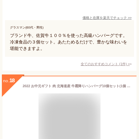
価格と在庫を
楽天
でチェック
>>
グラスマン(60代・男性)
ブランド牛、佐賀牛１００％を使った高級ハンバーグです。
冷凍食品の３個セット。あたためるだけで、豊かな味わいを
堪能できますよ。
全てのおすすめコメント
(
1
件)
>
18
no.
2022 お中元ギフト 肉 北海道産 牛霜降りハンバーグ10個セット(1個 150g) ギフト 惣菜 ハンバーグ 北海道 肉の山本 お取り寄せ