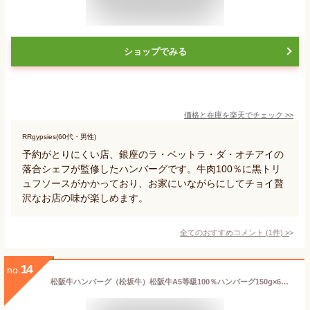
ショップでみる
価格と在庫を
楽天
でチェック
>>
RRgypsies(60代・男性)
予約がとりにくい店、銀座のラ・ベットラ・ダ・オチアイの
落合シェフが監修したハンバーグです。牛肉100％に黒トリ
ュフソースがかかっており、お家にいながらにしてチョイ贅
沢なお店の味が楽しめます。
全てのおすすめコメント
(
1
件)
>
14
no.
松阪牛ハンバーグ（松坂牛）松阪牛A5等級100％ハンバーグ150g×6個入り 第60回松阪肉牛枝肉共進会にて最優秀賞一席受賞！肉の芸術品】御中元 御歳暮 御結婚御祝 御祝 内祝 父の日【送料無料※北海道・沖縄・離島へは要送料450円】【のし・ラッピング無料】