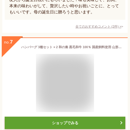
本来の味わいがして、贅沢したい時やお祝いごとに、とって
もいいです。母の誕生日に贈ろうと思います。
全てのおすすめコメント
(
2
件)
>
7
no.
ハンバーグ 3種セット × 2 和の奏 黒毛和牛 100％ 国産飼料使用 山形牛 純国産牛 【 冷凍 贈り物 国産牛 ヒレ入り 合い挽き 手作り 牛肉 人気メニュー のし 】 なごみ農産
ショップでみる