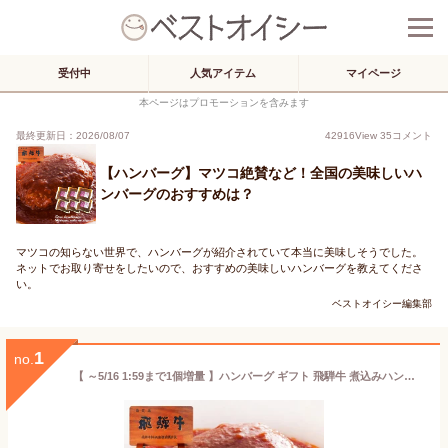
受付中
人気アイテム
マイページ
本ページはプロモーションを含みます
最終更新日：2026/08/07
42916
View
35
コメント
【ハンバーグ】マツコ絶賛など！全国の美味しいハ
ンバーグのおすすめは？
マツコの知らない世界で、ハンバーグが紹介されていて本当に美味しそうでした。
ネットでお取り寄せをしたいので、おすすめの美味しいハンバーグを教えてくださ
い。
ベストオイシー編集部
1
no.
【 ～5/16 1:59まで1個増量 】ハンバーグ ギフト 飛騨牛 煮込みハンバーグ 240g{固形(120g)ソース(120g)}×6個 【マツコの知らない世界で紹介】送料無料 肉 ギフト 黒毛和牛 牛肉 お肉 セット 詰め合わせ お取り寄せグルメ 内祝 誕生日 プレゼント AG 父の日 2025