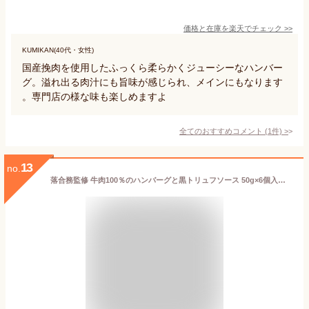
価格と在庫を
楽天
でチェック
>>
KUMIKAN(40代・女性)
国産挽肉を使用したふっくら柔らかくジューシーなハンバー
グ。溢れ出る肉汁にも旨味が感じられ、メインにもなります
。専門店の様な味も楽しめますよ
全てのおすすめコメント
(
1
件)
>
13
no.
落合務監修 牛肉100％のハンバーグと黒トリュフソース 50g×6個入り お取り寄せ 通販 プレゼント ギフト おすすめ 冷凍【送料無料】 お中元 御中元 中元