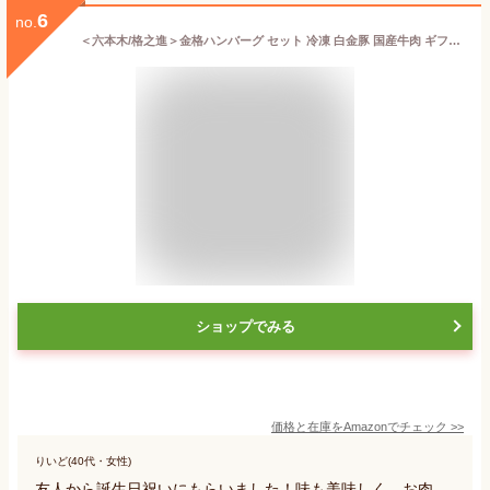
6
no.
＜六本木/格之進＞金格ハンバーグ セット 冷凍 白金豚 国産牛肉 ギフト対応 120g × 5個入り【ギフト】（新パッケージ）
ショップでみる
価格と在庫を
Amazon
でチェック
>>
りいど(40代・女性)
友人から誕生日祝いにもらいました！味も美味しく、お肉、