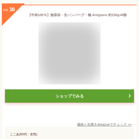
16
no.
【牛肉100％】無添加・生ハンバーグ・極 Artigiano 約150g×8個
ショップでみる
価格と在庫を
Amazon
でチェック
>>
ここあ(50代・女性)