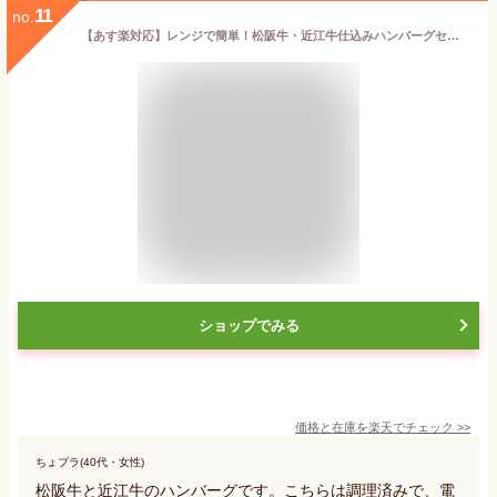
11
no.
【あす楽対応】レンジで簡単！松阪牛・近江牛仕込みハンバーグセット EG3-12-4 お中元 お歳暮 内祝 出産内祝 結婚内祝 香典返し 粗供養 回忌法要 法事 お返し 快気祝 返礼品 プレゼント 男性 女性 誕生日 おみやげ お土産 中はふっくらジューシー！ レトルト
ショップでみる
価格と在庫を
楽天
でチェック
>>
ちょプラ(40代・女性)
松阪牛と近江牛のハンバーグです。こちらは調理済みで、電