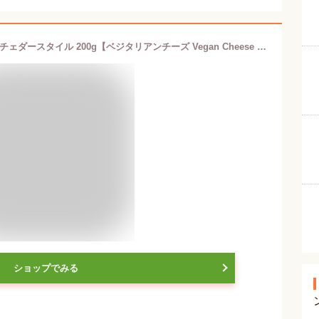
動物原料＆乳製品不使用 シーズ・濃厚チェダースタイル 200g【ベジタリアンチーズ Vegan Cheese sheese】 tt jn
ショップでみる