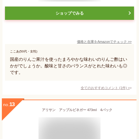
ショップでみる
価格と在庫を
Amazon
でチェック
>>
ここあ(50代・女性)
国産のりんご果汁を使ったまろやかな味わいのりんご酢はい
かがでしょうか。酸味と甘さのバランスがとれた味わいも◎
です。
全てのおすすめコメント
(
1
件)
>
13
no.
アリサン アップルビネガー 473ml 4パック