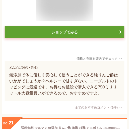
ショップでみる
価格と在庫を
楽天
でチェック
>>
どんどん(50代・男性)
無添加で体に優しく安心して使うことができる純りんご酢は
いかがでしょうか？ヘルシーで甘すぎない、ヨーグルトのト
ッピングに最適です。お得なお値段で購入できる750ミリリ
ットル大容量買いができるので、おすすめですよ。
全てのおすすめコメント
(
1
件)
>
21
no.
送料無料 マルマン 無添加 りんご酢 梅酢 柿酢 ミニボトル 150ml×10本 ダイエット 飲むお酢 リンゴ酢 水 炭酸 野菜ジュース 調味料 料理 レシピ ドレッシング ヨーグルト 朝 グルメ 野菜 美容 クエン酸 疲労回復 ドリンク ピクルス 腸活 血圧 内臓脂肪 ベジタリアン 血糖値