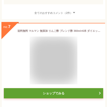
全てのおすすめコメント（2件）
7
no.
送料無料 マルマン 無添加 りんご酢 ブレンド酢 360ml×6本 ダイエット 飲むお酢 リンゴ酢 水 炭酸 野菜ジュース 調味料 料理 レシピ ドレッシング ヨーグルト 朝 グルメ 野菜 美容 クエン酸 疲労回復 ドリンク ピクルス 腸活 血圧 内臓脂肪 ベジタリアン 昼 夜 血糖値 肌
ショップでみる