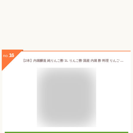
16
no.
【2本】内堀醸造 純りんご酢 1L りんご酢 国産 内堀 酢 料理 りんご 黒酢 酢 内堀醸造臨醐山黒酢【D】