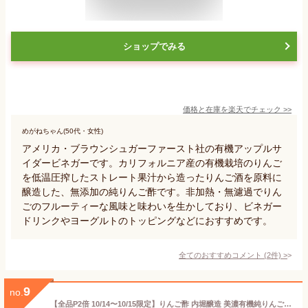
ショップでみる
価格と在庫を
楽天
でチェック
>>
めがねちゃん(50代・女性)
アメリカ・ブラウンシュガーファースト社の有機アップルサ
イダービネガーです。カリフォルニア産の有機栽培のりんご
を低温圧搾したストレート果汁から造ったりんご酒を原料に
醸造した、無添加の純りんご酢です。非加熱・無濾過でりん
ごのフルーティーな風味と味わいを生かしており、ビネガー
ドリンクやヨーグルトのトッピングなどにおすすめです。
全てのおすすめコメント
(
2
件)
>
9
no.
【全品P2倍 10/14〜10/15限定】りんご酢 内堀醸造 美濃有機純りんご酢 360ml×6本 内堀 純りんご酢 有機りんご酢 アップルビネガー 有機JAS 酢ドリンク 飲む酢 健康酢 リンゴ酢 果実酢 虎S