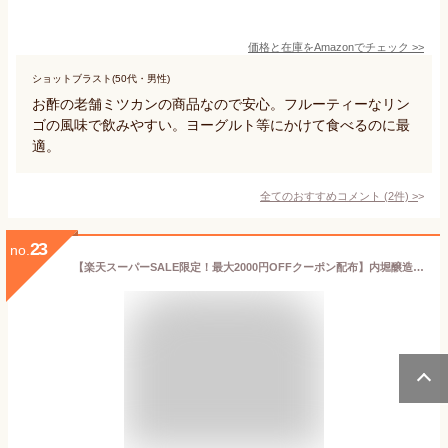
価格と在庫を
Amazon
でチェック
>>
ショットブラスト(50代・男性)
お酢の老舗ミツカンの商品なので安心。フルーティーなリン
ゴの風味で飲みやすい。ヨーグルト等にかけて食べるのに最
適。
全てのおすすめコメント
(
2
件)
>
23
no.
【楽天スーパーSALE限定！最大2000円OFFクーポン配布】内堀醸造 美濃有機純りんご酢 360ml ［有機JAS］