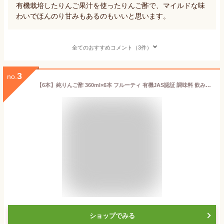
有機栽培したりんご果汁を使ったりんご酢で、マイルドな味
わいでほんのり甘みもあるのもいいと思います。
全てのおすすめコメント（3件）
3
no.
【6本】純りんご酢 360ml×6本 フルーティ 有機JAS認証 調味料 飲みやすいりんご 内堀醸造 美濃有機純りんご 内堀 有機りんご 純りんご オーガニックアップルビネガー アップルビネガー アップルサイダービネ
ショップでみる