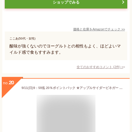
ショップでみる
価格と在庫を
Amazon
でチェック
>>
ここあ(50代・女性)
酸味が強くないのでヨーグルトとの相性もよく、ほどよいマ
イルド感で食もすすみます。
全てのおすすめコメント
(
2
件)
>
20
no.
9/11(日)9：59迄 20％ポイントバック ★アップルサイダービネガー 純りんご酢 750ml ニュージーランド産 オーガニック 有機JAS認定 無添加 非加熱 オーク樽熟成 砂糖不使用