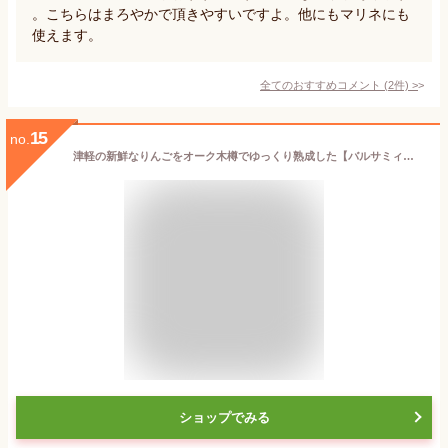
。こちらはまろやかで頂きやすいですよ。他にもマリネにも
使えます。
全てのおすすめコメント
(
2
件)
>
15
no.
津軽の新鮮なりんごをオーク木樽でゆっくり熟成した【バルサミィアップル 200ml】本格的濃厚りんご酢 カネショウ リンゴ酢 [※当店他商品との同梱可][※常温便][※SP]
ショップでみる