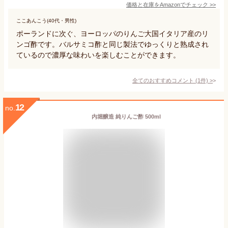
価格と在庫を
Amazon
でチェック
>>
ここあんこう(40代・男性)
ポーランドに次ぐ、ヨーロッパのりんご大国イタリア産のリ
ンゴ酢です。バルサミコ酢と同じ製法でゆっくりと熟成され
ているので濃厚な味わいを楽しむことができます。
全てのおすすめコメント
(
1
件)
>
12
no.
内堀醸造 純りんご酢 500ml