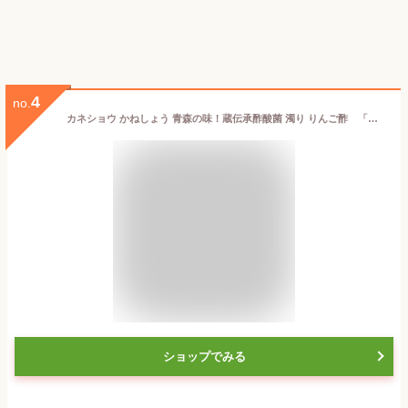
4
no.
カネショウ かねしょう 青森の味！蔵伝承酢酸菌 濁り りんご酢 「細雪」 500ml(A-29) 目安在庫=○
ショップでみる