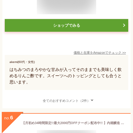
ショップでみる
価格と在庫を
Amazon
でチェック
>>
akemi(60代・女性)
はちみつのまろやかな甘みが入ってそのままでも美味しく飲
めるりんご酢です。スイーツへのトッピングとしても合うと
思います。
全てのおすすめコメント（2件）
6
no.
【月初め34時間限定!!最大2000円OFFクーポン配布中!! 】内堀醸造 美濃有機純りんご酢 360ml × 6本 ［有機JAS］