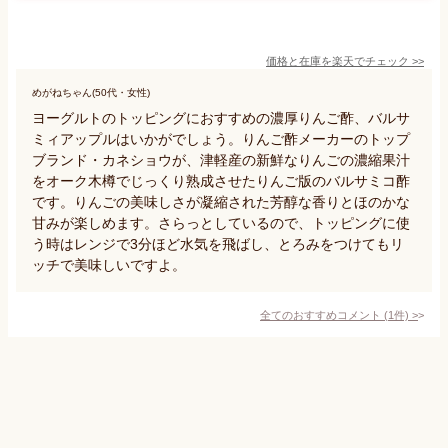
価格と在庫を
楽天
でチェック
>>
めがねちゃん(50代・女性)
ヨーグルトのトッピングにおすすめの濃厚りんご酢、バルサ
ミィアップルはいかがでしょう。りんご酢メーカーのトップ
ブランド・カネショウが、津軽産の新鮮なりんごの濃縮果汁
をオーク木樽でじっくり熟成させたりんご版のバルサミコ酢
です。りんごの美味しさが凝縮された芳醇な香りとほのかな
甘みが楽しめます。さらっとしているので、トッピングに使
う時はレンジで3分ほど水気を飛ばし、とろみをつけてもリ
ッチで美味しいですよ。
全てのおすすめコメント
(
1
件)
>