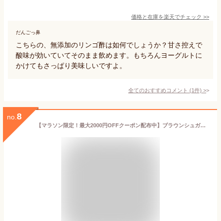
価格と在庫を
楽天
でチェック
>>
だんごっ鼻
こちらの、無添加のリンゴ酢は如何でしょうか？甘さ控えで
酸味が効いていてそのまま飲めます。もちろんヨーグルトに
かけてもさっぱり美味しいですよ。
全てのおすすめコメント
(
1
件)
>
8
no.
【マラソン限定！最大2000円OFFクーポン配布中】ブラウンシュガーファースト 有機アップルサイダービネガー 300ml 有機JAS