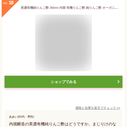
18
no.
美濃有機純りんご酢 360ml 内堀 有機りんご酢 純りんご酢 オーガニックアップルビネガー アップルビネガー アップルサイダービネガー 有機JAS オーガニックりんご酢 母の日 ギフト プレゼント【D】
ショップでみる
価格と在庫を
楽天
でチェック
>>
ああい(50代・男性)
内堀醸造の美濃有機純りんご酢はどうですか。まじりけのな