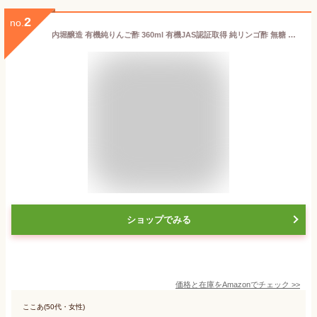
2
no.
内堀醸造 有機純りんご酢 360ml 有機JAS認証取得 純リンゴ酢 無糖 お酢 りんご酢 りんご リンゴ酢 ジュース 希釈用
ショップでみる
価格と在庫を
Amazon
でチェック
>>
ここあ(50代・女性)