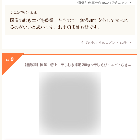
価格と在庫を
Amazon
でチェック
>>
ここあ(50代・女性)
国産のむきエビを乾燥したもので、無添加で安心して食べれ
るのがいいと思います。お手頃価格も◎です。
全てのおすすめコメント
(
1
件)
>
9
no.
【無添加】国産 特上 干しむき海老 200g＜干しえび・エビ・むきえび＞【業務用】