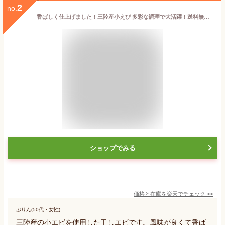
2
no.
香ばしく仕上げました！三陸産小えび 多彩な調理で大活躍！送料無料 アミエビ 干しえび 三陸小えび
ショップでみる
価格と在庫を
楽天
でチェック
>>
ぷりん(50代・女性)
三陸産の小エビを使用した干しエビです。風味が良くて香ば