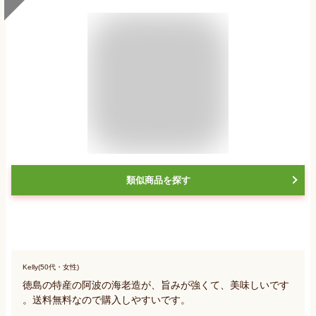
類似商品を探す
Kelly(50代・女性)
徳島の特産の阿波の海老造が、旨みが強くて、美味しいです
。送料無料なので購入しやすいです。