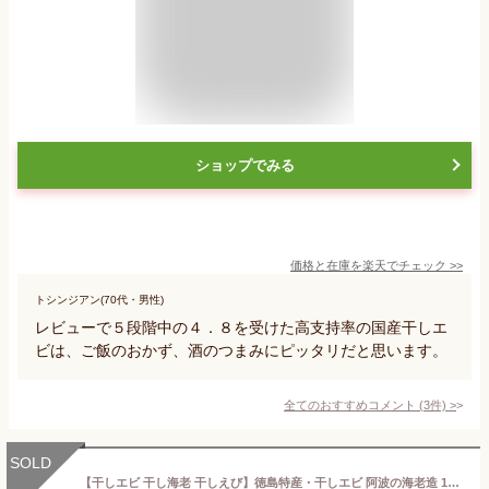
ショップでみる
価格と在庫を
楽天
でチェック
>>
トシンジアン(70代・男性)
レビューで５段階中の４．８を受けた高支持率の国産干しエ
ビは、ご飯のおかず、酒のつまみにピッタリだと思います。
全てのおすすめコメント
(
3
件)
>
SOLD
【干しエビ 干し海老 干しえび】徳島特産・干しエビ 阿波の海老造 100g／【徳島より発送】【送料無料】