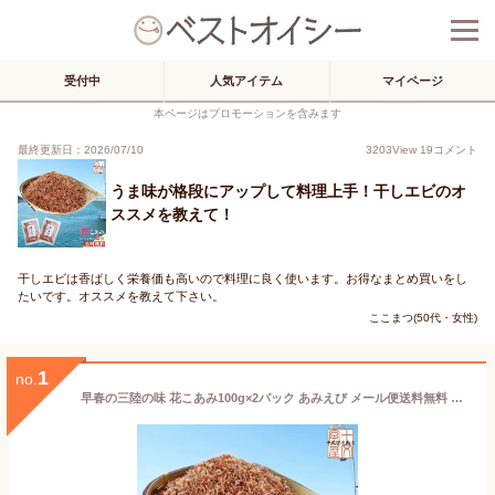
受付中
人気アイテム
マイページ
本ページはプロモーションを含みます
最終更新日：2026/07/10
3203
View
19
コメント
うま味が格段にアップして料理上手！干しエビのオ
ススメを教えて！
干しエビは香ばしく栄養価も高いので料理に良く使います。お得なまとめ買いをし
たいです。オススメを教えて下さい。
ここまつ(50代・女性)
1
no.
早春の三陸の味 花こあみ100g×2パック あみえび メール便送料無料 干しエビ 干し海老 アミエビ 小えび オキアミ アキアミ アスタキサンチン DM便発送