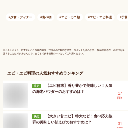
アミ アスタキサンチ
ン DM便発送
夕食・ディナー
食べ物
エビ・カニ類
エビ・エビ料理
予算
※
ベストオイシー
に寄せられた投稿内容は、投稿者の主観的な感想・コメントを含みます。 投稿の信憑性・正確性を保
証することはできませんので、あくまで参考情報の一つとしてご利用ください。
エビ・エビ料理
の人気おすすめランキング
【エビ粉末】香り豊かで美味しい！人気
決定
の海老パウダーのおすすめは？
17
回答
【大きい甘エビ】特大など！食べ応え抜
決定
群の美味しい甘えびのおすすめは？
31