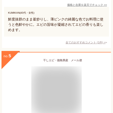
価格と在庫を
楽天
でチェック
>>
KUMIKAN(40代・女性)
鮮度抜群のまま釜炒りし、薄ピンクの綺麗な色でお料理に使
うと色鮮やかに。エビの旨味が凝縮されてエビの香りも楽し
めます。
全てのおすすめコメント
(
1
件)
>
5
no.
干しエビ・徳島県産 メール便