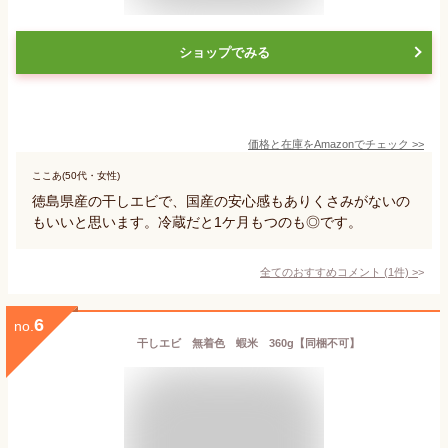
ショップでみる
価格と在庫を
Amazon
でチェック
>>
ここあ(50代・女性)
徳島県産の干しエビで、国産の安心感もありくさみがないの
もいいと思います。冷蔵だと1ケ月もつのも◎です。
全てのおすすめコメント
(
1
件)
>
6
no.
干しエビ 無着色 蝦米 360g【同梱不可】