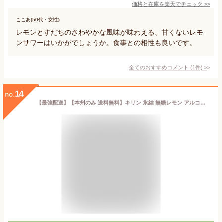
価格と在庫を
楽天
でチェック
>>
ここあ(50代・女性)
レモンとすだちのさわやかな風味が味わえる、甘くないレモ
ンサワーはいかがでしょうか。食事との相性も良いです。
全てのおすすめコメント
(
1
件)
>
14
no.
【最強配送】【本州のみ 送料無料】キリン 氷結 無糖レモン アルコール7% 500ml×1ケース/24本《024》『IAS』 チューハイ無糖 レモンサワー 酎ハイ チュウハイ 氷結無糖