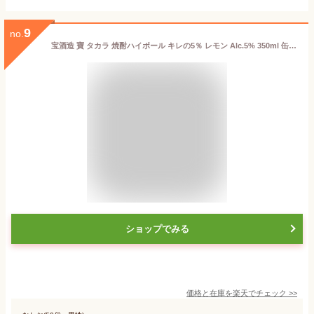
9
no.
宝酒造 寶 タカラ 焼酎ハイボール キレの5％ レモン Alc.5% 350ml 缶 24本 1ケース【送料無料（一部地域除く）】 宝焼酎ハイボール チューハイ レモンサワー
ショップでみる
価格と在庫を
楽天
でチェック
>>