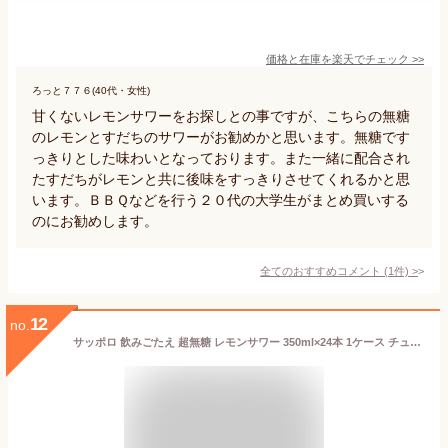
価格と在庫を
楽天
でチェック
>>
ろっと７７６(40代・女性)
甘くないレモンサワーをお探しとの事ですが、こちらの無糖
のレモンとすだちのサワーがお勧めかと思います。無糖です
っきりとした味わいとなっております。また一緒に配合され
たすだちがレモンと共に後味をすっきりさせてくれるかと思
います。ＢＢＱなどを行う２０代の大学生がまとめ買いする
のにお勧めします。
全てのおすすめコメント
(
1
件)
>
12
no.
サッポロ 飲みごたえ 超無糖 レモンサワー 350ml×24本 1ケース チューハイ u-sa