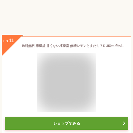
11
no.
送料無料 檸檬堂 甘くない檸檬堂 無糖レモンとすだち 7％ 350ml缶×24本 1ケース レモンサワー チューハイ サワー コカコーラ Coca-Cola AIB
ショップでみる