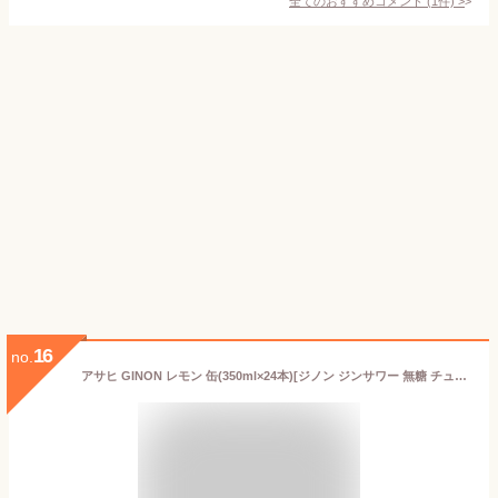
全てのおすすめコメント
(
1
件)
>
16
no.
アサヒ GINON レモン 缶(350ml×24本)[ジノン ジンサワー 無糖 チューハイ レモンサワー]