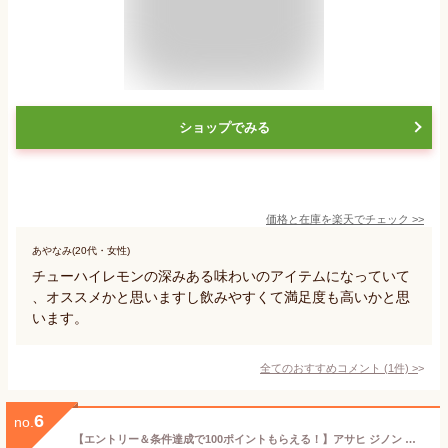
ショップでみる
価格と在庫を
楽天
でチェック
>>
あやなみ(20代・女性)
チューハイレモンの深みある味わいのアイテムになっていて
、オススメかと思いますし飲みやすくて満足度も高いかと思
います。
全てのおすすめコメント
(
1
件)
>
6
no.
【エントリー＆条件達成で100ポイントもらえる！】アサヒ ジノン レモン 無糖 350ml 缶 24本 1ケース【送料無料（一部地域除く）】 チューハイ レモンサワー アサヒビール GINON