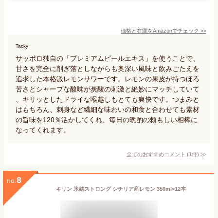
価格と在庫を
Amazon
でチェック
>>
Tacky
サッポロ独自の「プレミアムピールエキス」を使うことで、
甘さを完全に削ぎ落としながらも奥深い風味と飲みごたえを
追求した本格派レモンサワーです。レモンの果皮が持つほろ
苦さとシャープな酸味が炭酸の刺激と絶妙にマッチしていて
、キリッとしたドライな喉越しもとても爽快です。つまみと
はもちろん、刺身など繊細な味わいの和食と合わせても素材
の旨味を120％活かしてくれ、毎日の晩酌の頼もしい相棒に
なってくれます。
全てのおすすめコメント
(
1
件)
>
8
no.
キリン 氷結ストロング シチリア産レモン 350ml×12本