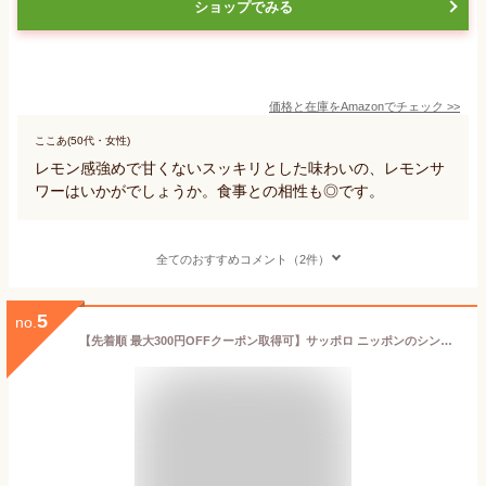
ショップでみる
価格と在庫を
Amazon
でチェック
>>
ここあ(50代・女性)
レモン感強めで甘くないスッキリとした味わいの、レモンサ
ワーはいかがでしょうか。食事との相性も◎です。
全てのおすすめコメント（2件）
5
no.
【先着順 最大300円OFFクーポン取得可】サッポロ ニッポンのシン・レモンサワー 350ml 缶 24本 1ケース【送料無料（一部地域除く）】 チューハイ ニッポンのシン レモンサワー サッポロビール