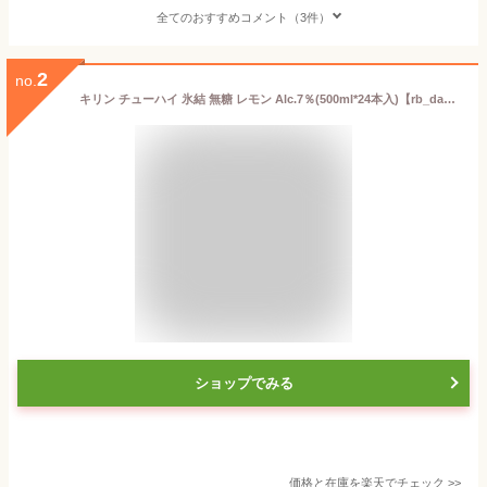
全てのおすすめコメント（3件）
2
no.
キリン チューハイ 氷結 無糖 レモン Alc.7％(500ml*24本入)【rb_dah_kw_2】【氷結】[レモンサワー]
ショップでみる
価格と在庫を
楽天
でチェック
>>