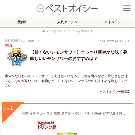
受付中
人気アイテム
マイページ
本ページはプロモーションを含みます
最終更新日：2026/06/27
5147
View
43
コメント
【甘くないレモンサワー】すっきり爽やかな味！美
味しいレモンサワーのおすすめは？
爽やかな味わいのレモンサワーが好きなのですが、ご飯を食べながら飲むときは甘
くないものが良いです。無糖など、甘くないレモンサワーのおすすめを教えてくだ
さい！
ベストオイシー編集部
1
no.
-196 イチキューロク 無糖 ダブルレモン 7％( 350ml×24本入)[-196 無糖 無糖チューハイ 196無糖 レモンサワー]