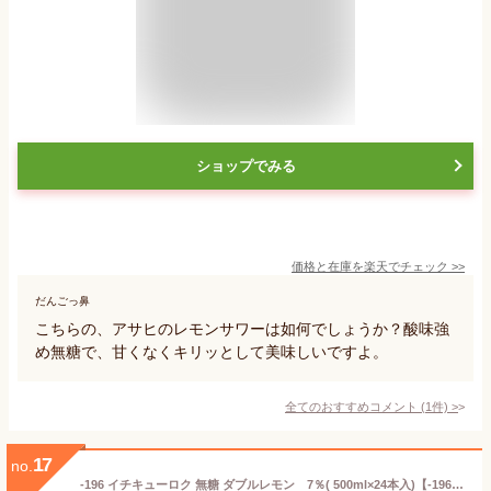
ショップでみる
価格と在庫を
楽天
でチェック
>>
だんごっ鼻
こちらの、アサヒのレモンサワーは如何でしょうか？酸味強
め無糖で、甘くなくキリッとして美味しいですよ。
全てのおすすめコメント
(
1
件)
>
17
no.
-196 イチキューロク 無糖 ダブルレモン 7％( 500ml×24本入)【-196度 ストロングゼロ】[無糖 甘くない レモンサワー 缶チューハイ]