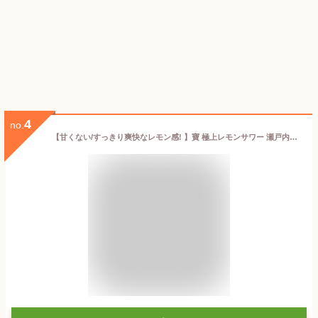
4
no.
【甘くない/すっきり爽快なレモン感! 】寶 極上レモンサワー 瀬戸内レモン [ チューハイ 350ml×24 ]