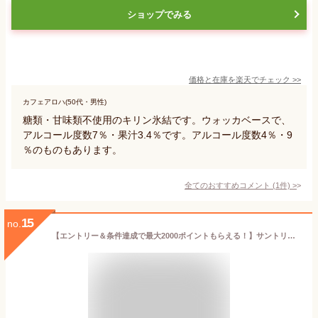
ショップでみる
価格と在庫を
楽天
でチェック
>>
カフェアロハ(50代・男性)
糖類・甘味類不使用のキリン氷結です。ウォッカベースで、
アルコール度数7％・果汁3.4％です。アルコール度数4％・9
％のものもあります。
全てのおすすめコメント
(
1
件)
>
15
no.
【エントリー＆条件達成で最大2000ポイントもらえる！】サントリー －196 無糖ダブルレモン 7％ 350ml 缶 24本 1ケース【送料無料（一部地域除く）】 チューハイ レモンサワー サントリービール