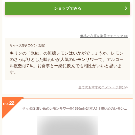
ショップでみる
価格と在庫を
楽天
でチェック
>>
ちゃぺ大好き(50代・女性)
キリンの「氷結」の無糖レモンはいかがでしょうか。レモン
のさっぱりとした味わいが人気のレモンサワーで、アルコー
ル度数は7％。お食事と一緒に飲んでも相性がいいと思いま
す。
全てのおすすめコメント
(
1
件)
>
22
no.
サッポロ 濃いめのレモンサワー缶( 350ml×24本入)【濃いめのレモンサワー】[チューハイ レモンサワー 缶チューハイ]