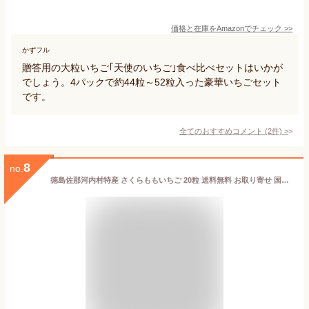
価格と在庫を
Amazon
でチェック
>>
かずフル
贈答用の大粒いちご｢天使のいちご｣食べ比べセットはいかが
でしょう。4パックで約44粒～52粒入った豪華いちごセット
です。
全てのおすすめコメント
(
2
件)
>
8
no.
徳島佐那河内村特産 さくらももいちご 20粒 送料無料 お取り寄せ 国産 フルーツ 果物 くだもの 苺 いちご イチゴ 大きい 甘い 高糖度 ギフト 贈答 旬 産地直送