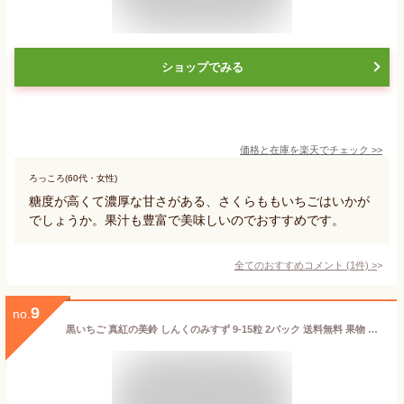
ショップでみる
価格と在庫を
楽天
でチェック
>>
ろっころ(60代・女性)
糖度が高くて濃厚な甘さがある、さくらももいちごはいかが
でしょうか。果汁も豊富で美味しいのでおすすめです。
全てのおすすめコメント
(
1
件)
>
9
no.
黒いちご 真紅の美鈴 しんくのみすず 9-15粒 2パック 送料無料 果物 苺 イチゴ 苺 新種 希少 濃厚 豊かな香り ふさの香 麗紅 産地直送 贈答 ギフト お取り寄せ