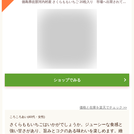
徳島県佐那河内村産 さくらももいちご 20粒入り 市場へ出荷されて間もない苺の新品種！甘さ抜群でとっても食味が良いイチゴの逸品！ バレンタイン ホワイトデー チョコ以外 ギフト 発送予定：1月上旬〜2月上旬の間
ショップでみる
価格と在庫を
楽天
でチェック
>>
ころころあい(40代・女性)
さくらももいちごはいかがでしょうか。ジューシーな食感と
強い甘さがあり、旨みとコクのある味わいを楽しめます。緻