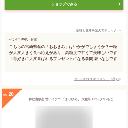
ショップでみる
価格と在庫を
楽天
でチェック
>>
ぺこポコ(40代・女性)
こちらの宮崎県産の「おおきみ」はいかがでしょうか？一粒
が大変大きく食べ応えがあり、高糖度で甘くて美味しいです
！苺好きに大変喜ばれるプレゼントになる事間違いなしです
。
全てのおすすめコメント
(
5
件)
>
20
no.
和歌山県産 甘いイチゴ 「まりひめ」 大粒苺 4パック/いちご