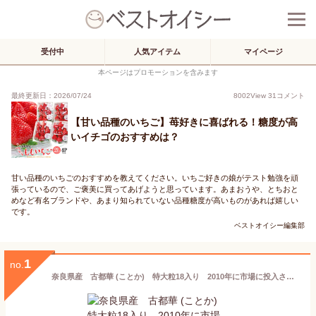
受付中
人気アイテム
マイページ
本ページはプロモーションを含みます
最終更新日：2026/07/24
8002
View
31
コメント
【甘い品種のいちご】苺好きに喜ばれる！糖度が高
いイチゴのおすすめは？
甘い品種のいちごのおすすめを教えてください。いちご好きの娘がテスト勉強を頑
張っているので、ご褒美に買ってあげようと思っています。あまおうや、とちおと
めなど有名ブランドや、あまり知られていない品種糖度が高いものがあれば嬉しい
です。
ベストオイシー編集部
1
no.
奈良県産 古都華 (ことか) 特大粒18入り 2010年に市場に投入されたいちごの新品種！高糖度で甘さ抜群！しっかりとした果肉は食味の良さが抜群！ バレンタイン ホワイトデー チョコ以外 ギフト 配達日指定不可