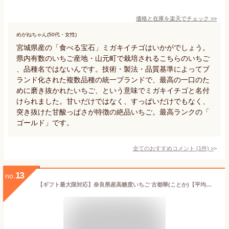
価格と在庫を
楽天
でチェック
>>
めがねちゃん(50代・女性)
宮城県産の「食べる宝石」ミガキイチゴはいかがでしょう。
県内有数のいちご産地・山元町で栽培されるこちらのいちご
、品種名ではないんです。技術・製法・品質基準によってブ
ランド化された複数品種の統一ブランドで、最高の一口のた
めに磨き抜かれたいちご、という意味でミガキイチゴと名付
けられました。甘いだけではなく、すっぱいだけでもなく、
突き抜けた甘酸っぱさが特徴の絶品いちご。最高ランクの「
ゴールド」です。
全てのおすすめコメント
(
1
件)
>
13
no.
【ギフト最大限対応】奈良県産高糖度いちご 古都華(ことか)【平均糖度15度以上のイチゴ・味にばらつきがない】 (500g(250gパック×2))