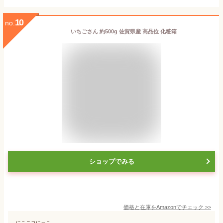
10
no.
いちごさん 約500g 佐賀県産 高品位 化粧箱
ショップでみる
価格と在庫を
Amazon
でチェック
>>
にこニコにっこ