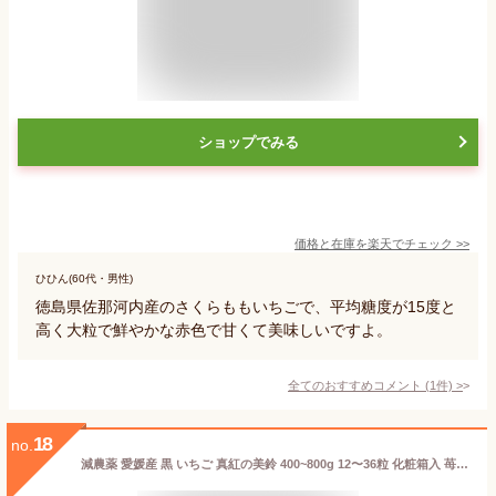
ショップでみる
価格と在庫を
楽天
でチェック
>>
ひひん(60代・男性)
徳島県佐那河内産のさくらももいちごで、平均糖度が15度と
高く大粒で鮮やかな赤色で甘くて美味しいですよ。
全てのおすすめコメント
(
1
件)
>
18
no.
減農薬 愛媛産 黒 いちご 真紅の美鈴 400~800g 12〜36粒 化粧箱入 苺 イチゴ 産地直送 SSS お歳暮 ※ ふるさと納税 ではありません