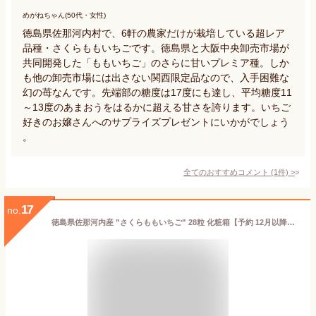
めがねちゃん(50代・女性)
徳島県佐那河内村で、6軒の農家だけが栽培している超レア
品種・さくらももいちごです。徳島県と大阪中央卸売市場が
共同開発した「ももいちご」のさらに甘いプレミア種。しか
も他の卸売市場には出さない関西限定品なので、入手困難な
幻の苺なんです。先端部の糖度は17度にも達し、平均糖度11
～13度のあまおうをはるかに超える甘さを誇ります。いちご
好きのお嬢さんへのサプライズプレゼントにいかがでしょう
。
全てのおすすめコメント
(
1
件)
>
17
no.
徳島県佐那河内産 ”さくらももいちご” 28粒 化粧箱【予約 12月以降】 送料無料