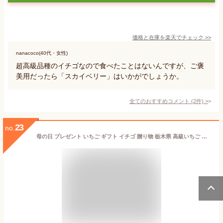
価格と在庫を
楽天
でチェック
>>
nanacoco(40代・女性)
超高級品種のイチゴなので食べたことはないんですが、ご褒
美用だったら「スカイベリー」はいかがでしょうか。
全てのおすすめコメント
(
2
件)
>
23
no.
母の日 プレゼント いちご ギフト イチゴ 贈り物 栃木県 高級いちご スカイベリー 約280g×2パック 秀品 大粒 高糖度 贈答品 高級 フルーツ いちご ギフト 内祝い 果物 誕生日 甘い 糖度 高級イチゴ 贈答 苺 お取り寄せ お供え お祝い 贈物 お見舞い 農家直送 送料無料