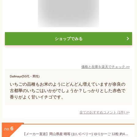
ショップでみる
価格と在庫を
楽天
でチェック
>>
Dallmayr(50代・男性)
いちごの品種もお米のようにどんどん増えていますが奈良の
古都華のいちごはいかがでしょうか？しっかりとした赤色で
香りがよく甘いイチゴです。
全てのおすすめコメント
(
1
件)
>
6
no.
【メーカー直送】岡山県産 晴苺 (おいCベリー) ゆりかーご 12粒 約450-500g 大粒 はれいちご 岡山市サウスヴィレッジ 果物 朝採れ ジューシー 贈答用 贈り物 ギフト お土産 プレゼント お取り寄せ 送料込 (北海道、沖縄除く) 直送 くだもの やさしく包む容器