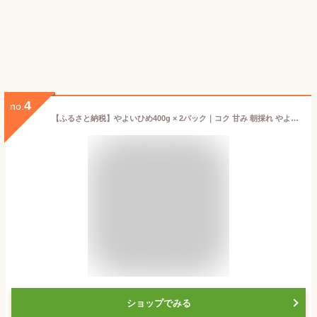
4
no.
【ふるさと納税】やよいひめ400g × 2パック｜コク 甘み 朝採れ やよいひめ 大粒 甘み 酸味 バランス 贈答用 新鮮 完熟 いちご 旬 苺 ストロベリー 産地直送 果汁 甘い あまい 人気 高評価 減農薬 美容 健康 旨味 高糖度 ごほうび 群馬県 前橋市 R3-26
ショップでみる