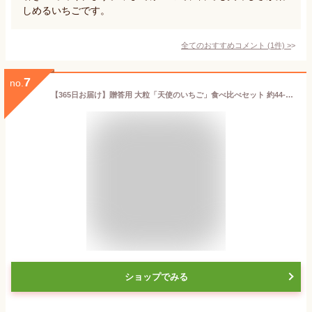
しめるいちごです。
全てのおすすめコメント
(
1
件)
>
7
no.
【365日お届け】贈答用 大粒「天使のいちご」食べ比べセット 約44-52粒（4パック） 天使のいちご & 豪華赤いちごセット 化粧箱 朝採りを農園から直接【クロネコで】 ギフト お祝い プレゼント 【石和いちご館 青柳】Strawberry ia
ショップでみる