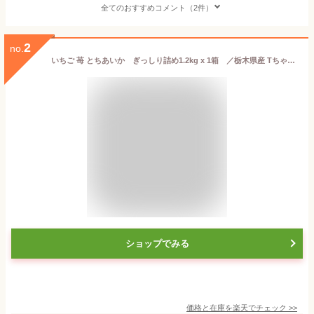
全てのおすすめコメント（2件）
2
no.
いちご 苺 とちあいか ぎっしり詰め1.2kg x 1箱 ／栃木県産 Tちゃん いちご 苺 イチゴ とちあいか 送料無料 農家 直送 不揃い 予約 高級いちご 生いちご いちごギフト 旬のフルーツ 冬 果物 季節の果物 ストロベリー お取り寄せ 3月 4月【BK】
ショップでみる
価格と在庫を
楽天
でチェック
>>