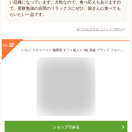
い品種になっています。大粒なので、食べ応えもありますの
で、受験勉強の合間のリラックスにぜひ、娘さんに食べても
らいたい一品です。
全てのおすすめコメント
(
3
件)
>
22
no.
いちご スカイベリー 極撰苺 ギフト箱入り 9粒 高級 ブランド フルーツ ギフト 新日本農業 栃木産 苺 果物 【北海道・沖縄・離島 お届け不可】
ショップでみる