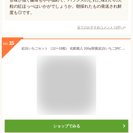
粒の紅ほっぺはいかがでしょうか。朝採れたもの発送され鮮
度も◎です。
全てのおすすめコメント
(
1
件)
>
15
no.
紅白いちごセット （12〜18粒） 化粧箱入 200g前後[紅白いちご]RC イチゴ 苺 送料込 果物詰め合わせ お歳暮 御歳暮 冬ギフト 誕生日 プレゼント 御祝 内祝 入学祝 結婚 御見舞 快気祝 くだもの 旬の果物 プレゼント 引越し祝 御供 熨斗対応 のし対応
ショップでみる