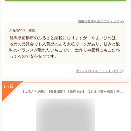
価格と在庫を
楽天
でチェック
>>
八百万(50代・男性)
群馬県前橋市のふるさと納税になりますが、やよいひめは、
地元の品評会でも入賞歴のある大粒でコクがあり、甘みと酸
味のバランスが取れたいちごです。土作りや肥料にもこだわ
ってるので安心安全です。
全てのおすすめコメント
(
1
件)
>
5
no.
【ふるさと納税】【数量限定】【先行予約】【2月より順次発送】奈良県特産 高級ブランドいちご「古都華」 // いちご イチゴ 古都華 フルーツ 果物 旬 限定 ブランド