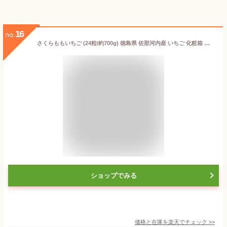
16
no.
さくらももいちご (24粒/約700g) 徳島県 佐那河内産 いちご 化粧箱 ももいちご サクラ さくら 桃 苺 桜 サクラ 贈答用 ギフト 高級いちご 大粒 大玉 高糖度 甘い 桃苺 イチゴ 苺 食品 フルーツ 果物 いちご ギフト 贈答 お歳暮 御歳暮 お供え 御供え 送料無料
ショップでみる
価格と在庫を
楽天
でチェック
>>