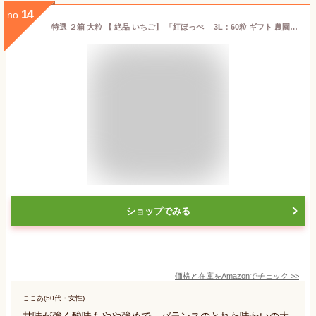
14
no.
特選 ２箱 大粒 【 絶品 いちご】 「紅ほっぺ」 3L：60粒 ギフト 農園化粧箱 名匠が育てた「朝採り」イチゴだけ 苺 Strawberry 【クール便】 伊那森パークいちご園
ショップでみる
価格と在庫を
Amazon
でチェック
>>
ここあ(50代・女性)
甘味が強く酸味もやや強めで、バランスのとれた味わいの大