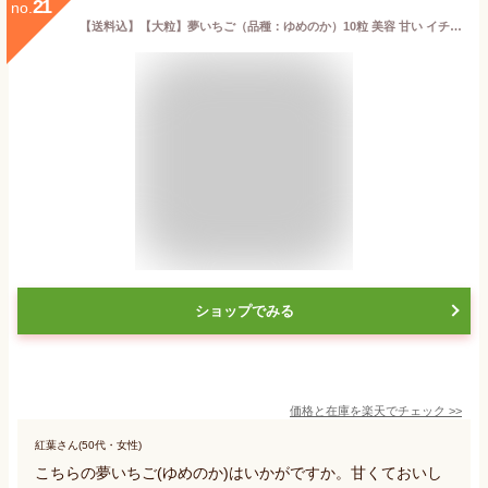
21
no.
【送料込】【大粒】夢いちご（品種：ゆめのか）10粒 美容 甘い イチゴ 苺 プレゼント お礼 誕生日 ご挨拶 粗品 フルーツ 果物 内祝い ギフト 贈り物 景品 コンペ お返し お正月 お年賀 バレンタイン ホワイトデー
ショップでみる
価格と在庫を
楽天
でチェック
>>
紅葉さん(50代・女性)
こちらの夢いちご(ゆめのか)はいかがですか。甘くておいし