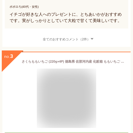
ポポロろ(40代・女性)
イチゴが好きな人へのプレゼントに、とちあいかがおすすめ
です。実がしっかりとしていて大粒で甘くて美味しいです。
全てのおすすめコメント（2件）
3
no.
さくらももいちご (220g×4P) 徳島県 佐那河内産 化粧箱 ももいちご サクラ さくら 桜 桃 いちご イチゴ 苺 4パック 高糖度 甘い ギフト 贈答用 高級 食品 フルーツ 果物 いちご ギフト 贈答 お歳暮 御歳暮 お供え 御供え 送料無料