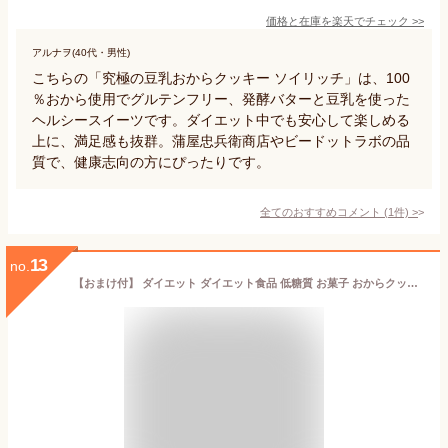
価格と在庫を
楽天
でチェック
>>
アルナヲ(40代・男性)
こちらの「究極の豆乳おからクッキー ソイリッチ」は、100
％おから使用でグルテンフリー、発酵バターと豆乳を使った
ヘルシースイーツです。ダイエット中でも安心して楽しめる
上に、満足感も抜群。蒲屋忠兵衛商店やビードットラボの品
質で、健康志向の方にぴったりです。
全てのおすすめコメント
(
1
件)
>
13
no.
【おまけ付】 ダイエット ダイエット食品 低糖質 お菓子 おからクッキー 1kg 糖質制限 置き換えダイエット 糖質 ダイエット食 糖質オフ スイーツ 低カロリー おやつ クッキー 1000g 豆乳おからクッキー 低糖質おやつ 【325138】