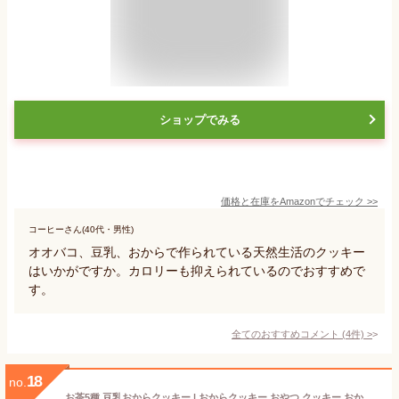
ショップでみる
価格と在庫を
Amazon
でチェック
>>
コーヒーさん(40代・男性)
オオバコ、豆乳、おからで作られている天然生活のクッキー
はいかがですか。カロリーも抑えられているのでおすすめで
す。
全てのおすすめコメント
(
4
件)
>
18
no.
お茶5種 豆乳おからクッキー | おからクッキー おやつ クッキー おから アソート 紅茶クッキー 個包装 グルテンフリー お菓子 ヘルシー スイーツ ダイエット 紅茶 おかし 低糖質 糖質オフ 健康食品 大量 詰め合わせ 小麦粉不使用 抹茶 焼き菓子