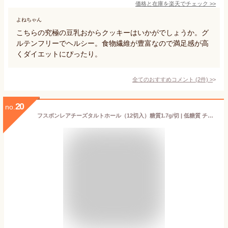
価格と在庫を
楽天
でチェック
>>
よねちゃん
こちらの究極の豆乳おからクッキーはいかがでしょうか。グ
ルテンフリーでヘルシー。食物繊維が豊富なので満足感が高
くダイエットにぴったり。
全てのおすすめコメント
(
2
件)
>
20
no.
フスボンレアチーズタルトホール（12切入）糖質1.7g/切 | 低糖質 チーズケーキ お菓子 スイーツ 低糖質おやつ 糖質制限 チーズケーキ ロカボ 糖質オフ フスボン 無添加 高タンパク 食品 手作り ケトジェニックダイエット 天然甘味料のみ使用 ギフト 高級 取り寄せ のし 冷凍