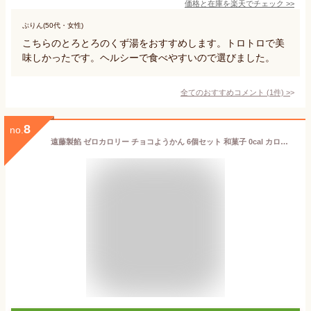
価格と在庫を
楽天
でチェック
>>
ぷりん(50代・女性)
こちらのとろとろのくず湯をおすすめします。トロトロで美
味しかったです。ヘルシーで食べやすいので選びました。
全てのおすすめコメント
(
1
件)
>
8
no.
遠藤製餡 ゼロカロリー チョコようかん 6個セット 和菓子 0cal カロリーゼロ 羊羹 お菓子 おやつ チョコ お菓子 低カロリー 0カロリーゼリー ダイエット スイーツ S.Forestオリジナルシール付