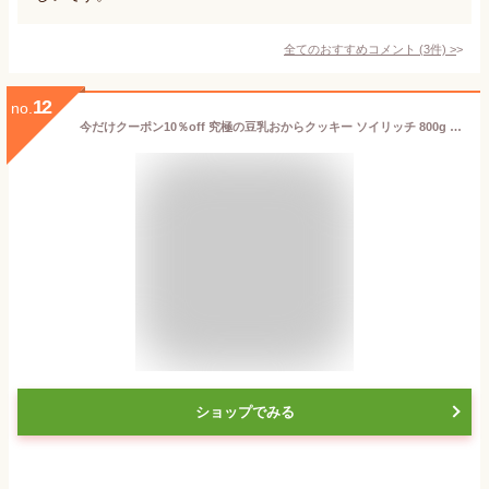
全てのおすすめコメント
(
3
件)
>
12
no.
今だけクーポン10％off 究極の豆乳おからクッキー ソイリッチ 800g おから100％ グルテンフリー 発酵バター 豆乳 おから クッキー ダイエットクッキー ヘルシースイーツ 蒲屋忠兵衛商店 ビードットラボ ビーラボ
ショップでみる