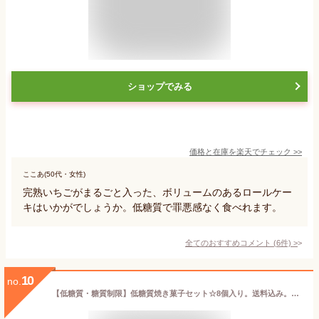
ショップでみる
価格と在庫を
楽天
でチェック
>>
ここあ(50代・女性)
完熟いちごがまるごと入った、ボリュームのあるロールケー
キはいかがでしょうか。低糖質で罪悪感なく食べれます。
全てのおすすめコメント
(
6
件)
>
10
no.
【低糖質・糖質制限】低糖質焼き菓子セット☆8個入り。送料込み。砂糖不使用！ダイエット中の方や、健康志向の方にオススメ！ギフト ローカーボ ロカボスイーツ 手土産 焼き菓子詰め合わせ フィナンシェ パウンドケーキ 母の日ギフト 父の日 ホワイトデー