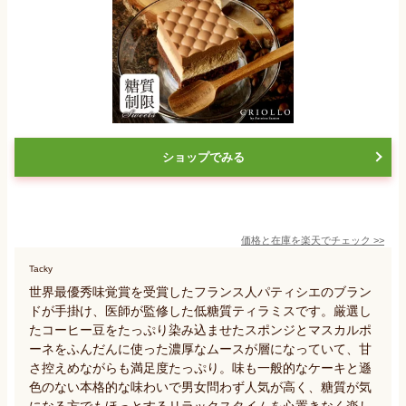
ショップでみる
価格と在庫を
楽天
でチェック
>>
Tacky
世界最優秀味覚賞を受賞したフランス人パティシエのブラン
ドが手掛け、医師が監修した低糖質ティラミスです。厳選し
たコーヒー豆をたっぷり染み込ませたスポンジとマスカルポ
ーネをふんだんに使った濃厚なムースが層になっていて、甘
さ控えめながらも満足度たっぷり。味も一般的なケーキと遜
色のない本格的な味わいで男女問わず人気が高く、糖質が気
になる方でもほっとするリラックスタイムを心置きなく楽し