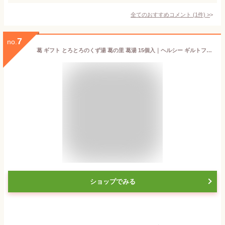
全てのおすすめコメント
(
1
件)
>
7
no.
葛 ギフト とろとろのくず湯 葛の里 葛湯 15個入｜ヘルシー ギルトフリー からだ想い 滋養食 食べやすい 食欲不振 低脂質 低カロリー くずゆ 吉野葛 本葛 和菓子 葛菓子｜お歳暮 お中元 お供え 帰省土産 お土産 母の日 父の日 お取り寄せ ギフト 奈良 天極堂
ショップでみる