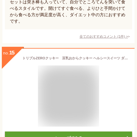
セットは突き棒も入っていて、自分でところてんを突いて食
べるスタイルです。開けてすぐ食べる、よりひと手間かけて
から食べる方が満足度が高く、ダイエット中の方におすすめ
です。
全てのおすすめコメント
(
1
件)
>
15
no.
トリプルZEROクッキー 豆乳おからクッキー ヘルシースイーツ ダイエットクッキー お試し 小麦粉不使用 卵不使用 砂糖不使用 置き換え 焼き菓子 ビードットラボ ビーラボ B.LABO 蒲屋忠兵衛商店