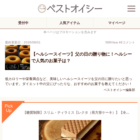
受付中
人気アイテム
マイページ
本ページはプロモーションを含みます
最終更新日：2026/08/01
589
View
46
コメント
【ヘルシースイーツ】父の日の贈り物に！ヘルシー
で人気のお菓子は？
低カロリーや栄養満点など、美味しいヘルシースイーツを父の日に贈りたいと思っ
ています。ダイエット中の父にぴったりな、おすすめのお菓子を教えてください！
ベストオイシー編集部
Pick
Up
【糖質制限】スリム・ティラミス【レクタ（長方形ケーキ）】【冷凍便】【朝9時までの注文・日時指定で当日出荷可】