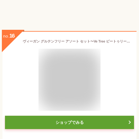
16
no.
ヴィーガン グルテンフリー アソート セット〜Ve Tree ビートゥリー〜 スイーツ 特選 ヘルシー 卵 乳 製品 不使用 ロースイーツ プレゼント 父の日 母の日 卒業 美味しい 贈り物 オーガニック 日付指定 対応 可能 お試し ビーガン ギルトフリー ローケーキ ダイエット
ショップでみる