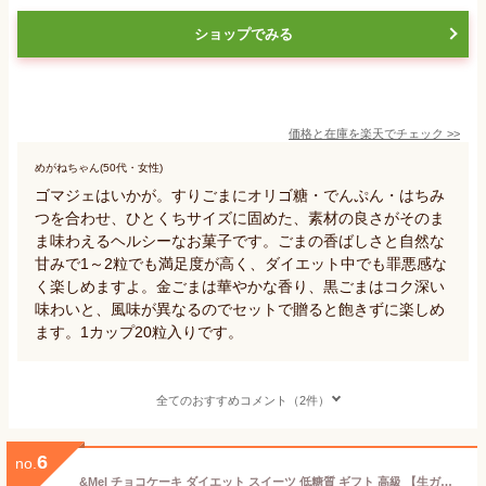
ショップでみる
価格と在庫を
楽天
でチェック
>>
めがねちゃん(50代・女性)
ゴマジェはいかが。すりごまにオリゴ糖・でんぷん・はちみ
つを合わせ、ひとくちサイズに固めた、素材の良さがそのま
ま味わえるヘルシーなお菓子です。ごまの香ばしさと自然な
甘みで1～2粒でも満足度が高く、ダイエット中でも罪悪感な
く楽しめますよ。金ごまは華やかな香り、黒ごまはコク深い
味わいと、風味が異なるのでセットで贈ると飽きずに楽しめ
ます。1カップ20粒入りです。
全てのおすすめコメント（2件）
6
no.
&Mel チョコケーキ ダイエット スイーツ 低糖質 ギフト 高級 【生ガトーショコラと濃厚ショコラテリーヌセット商品×グルテンフリー×冷凍】