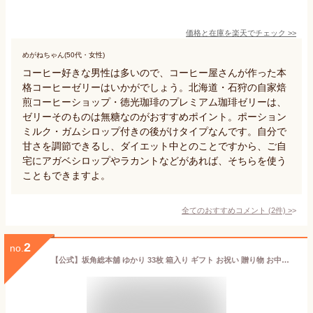
価格と在庫を
楽天
でチェック
>>
めがねちゃん(50代・女性)
コーヒー好きな男性は多いので、コーヒー屋さんが作った本
格コーヒーゼリーはいかがでしょう。北海道・石狩の自家焙
煎コーヒーショップ・徳光珈琲のプレミアム珈琲ゼリーは、
ゼリーそのものは無糖なのがおすすめポイント。ポーション
ミルク・ガムシロップ付きの後がけタイプなんです。自分で
甘さを調節できるし、ダイエット中とのことですから、ご自
宅にアガベシロップやラカントなどがあれば、そちらを使う
こともできますよ。
全てのおすすめコメント
(
2
件)
>
2
no.
【公式】坂角総本舖 ゆかり 33枚 箱入り ギフト お祝い 贈り物 お中元 御中元 帰省土産 お歳暮 えびせんべい 和菓子