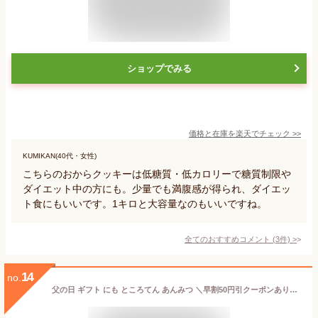
ショップでみる
価格と在庫を
楽天
でチェック
>>
KUMIKAN(40代・女性)
こちらのおからクッキーは低糖質・低カロリーで糖質制限や
ダイエット中の方にも。少量でも満腹感が得られ、ダイエッ
ト食にもいいです。1キロと大容量なのもいいですね。
全てのおすすめコメント
(
3
件)
>
14
no.
父の日 ギフト にも ところてん あんみつ ＼早割50円引クーポンあり／ ところてん6人前 フルーツあんみつ 2個 セット 伊豆河童 送料無料 みつ豆 みつまめ 和菓子 寒天 高級 お取り寄せ 餡蜜 人気 名店 フルーツ 抹茶 お抹茶 つぶあん 黒蜜 さっぱり おいしい