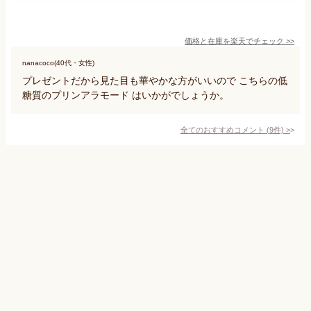
価格と在庫を
楽天
でチェック
>>
nanacoco(40代・女性)
プレゼントだから見た目も華やかな方がいいので こちらの低
糖質のプリンアラモード はいかがでしょうか。
全てのおすすめコメント
(
9
件)
>