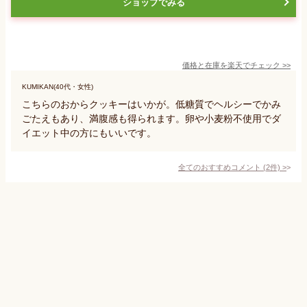
ショップでみる
価格と在庫を
楽天
でチェック
>>
KUMIKAN(40代・女性)
こちらのおからクッキーはいかが。低糖質でヘルシーでかみ
ごたえもあり、満腹感も得られます。卵や小麦粉不使用でダ
イエット中の方にもいいです。
全てのおすすめコメント
(
2
件)
>