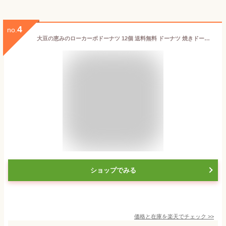
4
no.
大豆の恵みのローカーボドーナツ 12個 送料無料 ドーナツ 焼きドーナツ おから 糖質制限 低糖質 ヘルシー スイーツ 焼き菓子 ビードットラボ ビーラボ B.LABO 蒲屋忠兵衛商店 ポイント消化
ショップでみる
価格と在庫を
楽天
でチェック
>>