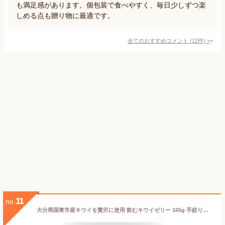
も満足感があります。個包装で食べやすく、毎日少しずつ楽
しめる点も贈り物に最適です。
全てのおすすめコメント
(
12
件)
>
11
no.
大分県国東市産キウイを贅沢に使用 飲むキウイゼリー 165g 手絞り果汁 香料&合成着色料不使用 てんさい糖使用 オレンジ農園