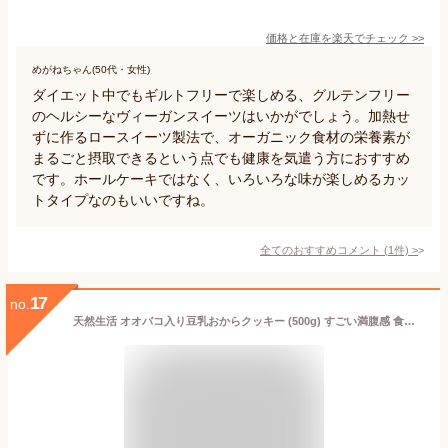
価格と在庫を
楽天
でチェック
>>
めがねちゃん(50代・女性)
ダイエット中でもギルトフリーで楽しめる、グルテンフリー
のヘルシーなヴィーガンスイーツはいかがでしょう。加熱せ
ずに作るロースイーツ製法で、オーガニック食材の栄養素が
まるごと摂取できるという点でも健康を気遣う方におすすめ
です。ホールケーキではなく、いろいろな味が楽しめるカッ
トタイプなのもいいですね。
全てのおすすめコメント
(
1
件)
>
17
no.
天然生活 オオバコ入り豆乳おからクッキー (500g) すごい満腹感 食物繊維たっぷり おやつ こんにゃく オオバコ種皮末 硬め食感 グルテンフリー 焼菓子 間食対策