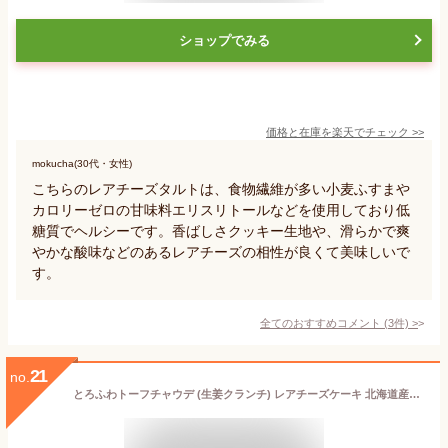
ショップでみる
価格と在庫を
楽天
でチェック
>>
mokucha(30代・女性)
こちらのレアチーズタルトは、食物繊維が多い小麦ふすまや
カロリーゼロの甘味料エリスリトールなどを使用しており低
糖質でヘルシーです。香ばしさクッキー生地や、滑らかで爽
やかな酸味などのあるレアチーズの相性が良くて美味しいで
す。
全てのおすすめコメント
(
3
件)
>
21
no.
とろふわトーフチャウデ (生姜クランチ) レアチーズケーキ 北海道産クリームチーズ 豆腐 ギフト プレゼント スイーツ洋菓子 和菓子 スイーツ 内祝い 誕生日 父の日 お中元 御中元