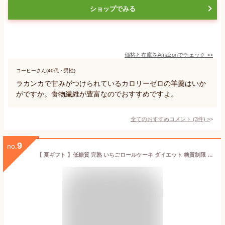
ショップでみる
価格と在庫を
Amazon
でチェック
>>
コーヒーさん(40代・男性)
ラカンカで甘みがつけられているカロリーゼロの羊羹はいか
がですか。食物繊維が豊富なのでおすすめですよ。
全てのおすすめコメント
(
3
件)
>
9
no.
【 夏ギフト 】低糖質 完熟 いちごロールケーキ ダイエット 糖質制限 スイーツ ギフト バースデー 誕生日 ロカボ 内祝い 記念日 贈り物 お祝い プレゼントに苺ロール