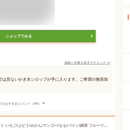
ショップでみる
価格と在庫を
楽天
でチェック
>>
では見ないかき氷シロップが手に入ります。ご希望の無添加
てのおすすめコメント（4件）
無添加 かき氷 シロップ 選べる3本セット いちご/ぶどう/みかん/マンゴー/もも/パイン/緑茶 フルーツバスケット