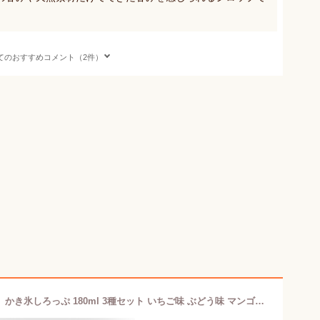
てのおすすめコメント（2件）
【マラソン限定クーポンで500円OFF!】かき氷しろっぷ 180ml 3種セット いちご味 ぶどう味 マンゴー味 カキ氷シロップ 無添加 フルーツバスケット