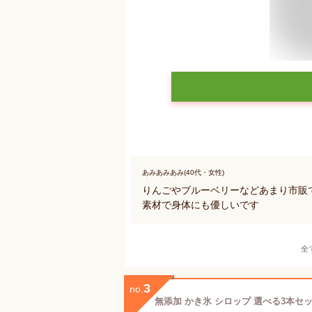
あみあみあみ(40代・女性)
りんごやブルーベリーなどあまり市販
素材で身体にも優しいです
全
3
no.