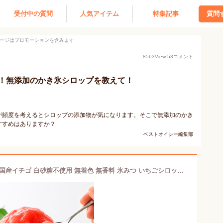
受付中の質問
人気アイテム
特集記事
質問
ージはプロモーションを含みます
8563
View
53
コメント
！無添加のかき氷シロップを教えて！
が頻度を考えるとシロップの添加物が気になります。そこで無添加のかき
すすめはありますか？
ベストオイシー編集部
カジュベース かき氷 シロップ 無添加 国産イチゴ 白砂糖不使用 無着色 無香料 氷みつ いちごシロップ 製法にこだわった安心安全 国産いちごとオリゴ糖で作った ピュアカジュシロップ純果いちご イチゴ リニューアル 750g