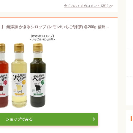
全てのおすすめコメント
(
2
件)
>
【予約(7月中旬～下旬頃)】【3種セット】 無添加 かき氷シロップ (レモン/いちご/抹茶) 各260g 信州自然王国 夏季限定
ショップでみる