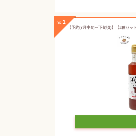
1
no.