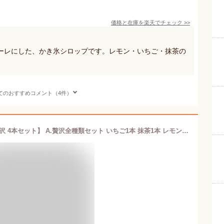
価格と在庫を
楽天
でチェック
>>
ーレにした、かき氷シロップです。レモン・いちご・抹茶の
てのおすすめコメント（4件）
無添加 かき氷 シロップ 【おすすめ 贅沢 4本セット】 A.贅沢全種類セット いちご1本 抹茶1本 レモン1本 ブルーベリー1本 B.わんぱくキッズセット いちご2本 レモン2本 C.王道リッチセット いちご2本 抹茶2本 1本 260g かき氷7杯 国産砂糖 果汁 抹茶だけで作られています