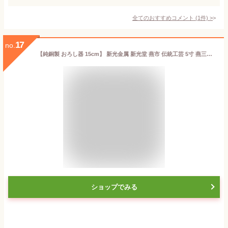
全てのおすすめコメント
(
1
件)
>
17
no.
【純銅製 おろし器 15cm】 新光金属 新光堂 燕市 伝統工芸 5寸 燕三条 銅 高級 おろし金 大根おろし器 職人 業務用 オロシ 切れ味 鋭い 目立て サンマ 秋刀魚 野菜 根菜 蕎麦 チーズ 高性能 プロ 料理人用 シェフ 寿司屋 割烹 和食 清潔 プレゼント 贈り物
ショップでみる