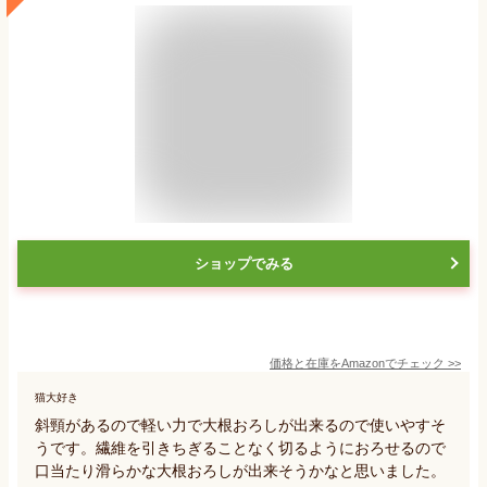
ショップでみる
価格と在庫を
Amazon
でチェック
>>
猫大好き
斜頸があるので軽い力で大根おろしが出来るので使いやすそ
うです。繊維を引きちぎることなく切るようにおろせるので
口当たり滑らかな大根おろしが出来そうかなと思いました。