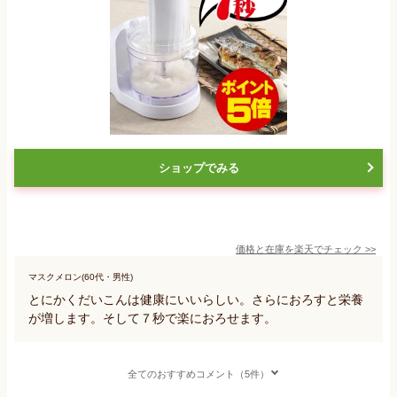
ショップでみる
価格と在庫を
楽天
でチェック
>>
マスクメロン(60代・男性)
とにかくだいこんは健康にいいらしい。さらにおろすと栄養
が増します。そして７秒で楽におろせます。
全てのおすすめコメント（5件）