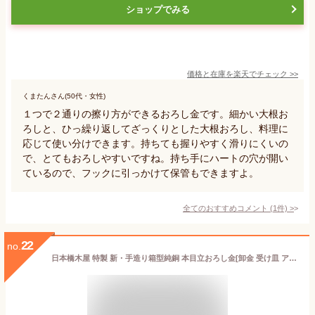
ショップでみる
価格と在庫を
楽天
でチェック
>>
くまたんさん(50代・女性)
１つで２通りの擦り方ができるおろし金です。細かい大根お
ろしと、ひっ繰り返してざっくりとした大根おろし、料理に
応じて使い分けできます。持ちても握りやすく滑りにくいの
で、とてもおろしやすいですね。持ち手にハートの穴が開い
ているので、フックに引っかけて保管もできますよ。
全てのおすすめコメント
(
1
件)
>
22
no.
日本橋木屋 特製 新・手造り箱型純銅 本目立おろし金[卸金 受け皿 アミ箱 3点セット 銅製 おろし器 大根おろし器 目立て] 即納