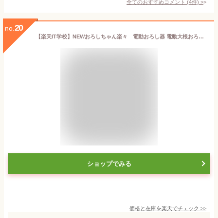
全てのおすすめコメント
(
4
件)
>
20
no.
【楽天IT学校】NEWおろしちゃん楽々 電動おろし器 電動大根おろし 介護食、離乳食作りにも ＜IT学校＞新潟県三条商業高等学校
ショップでみる
価格と在庫を
楽天
でチェック
>>