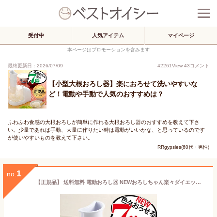
受付中
人気アイテム
マイページ
本ページはプロモーションを含みます
最終更新日：2026/07/09
42261
View
43
コメント
【小型大根おろし器】楽におろせて洗いやすいな
ど！電動や手動で人気のおすすめは？
ふわふわ食感の大根おろしが簡単に作れる大根おろし器のおすすめを教えて下さ
い。少量であれば手動、大量に作りたい時は電動がいいかな、と思っているのです
が使いやすいものを教えて下さい。
RRgypsies(60代・男性)
1
no.
【正規品】 送料無料 電動おろし器 NEWおろしちゃん楽々ダイエット すりおろし りんごおろし金 ダイコンおろし 山芋 にんじん リンゴ大根おろし みぞれ鍋 大根おろしアート 離乳食 介護食 フードプロセッサー