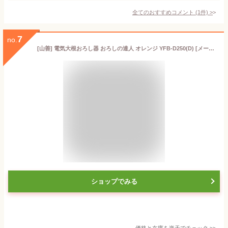
全てのおすすめコメント
(
1
件)
>
7
no.
[山善] 電気大根おろし器 おろしの達人 オレンジ YFB-D250(D) [メーカー保証1年]
ショップでみる
価格と在庫を
楽天
でチェック
>>