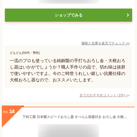
ショップでみる
価格と在庫を
楽天
でチェック
>>
どんどん(50代・男性)
一流のプロも使っている純銅製の手打ちおろし金・大根おろ
し器はいかがでしょうか？職人手作りの品で、切れ味は抜群
で使いやすいですよ。今のご時世うれしい嬉しい抗菌仕様の
大根おろし器なので、おススメいたします。
全てのおすすめコメント
(
1
件)
>
14
no.
下村工業 日本製スピードおろし器 すべらん容器付き おろし金 大根おろし SO-01 新潟 燕三条製