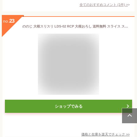
全てのおすすめコメント
(
1
件)
>
23
no.
ののじ 大根スリスリ LDS-02 RCP 大根おろし 送料無料 スライス スライサー カット おろし器 おろす 卸す 簡単 便利 野菜 長いも たまねぎ りんご 店頭受取対応商品
ショップでみる
価格と在庫を
楽天
でチェック
>>