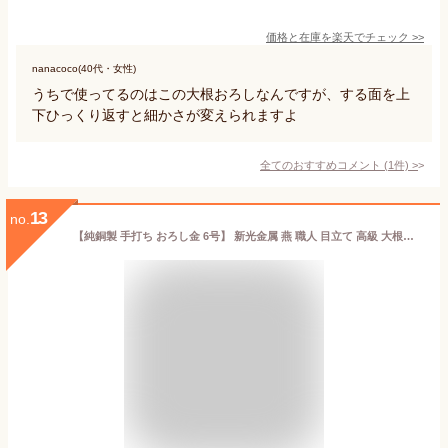
価格と在庫を
楽天
でチェック
>>
nanacoco(40代・女性)
うちで使ってるのはこの大根おろしなんですが、する面を上
下ひっくり返すと細かさが変えられますよ
全てのおすすめコメント
(
1
件)
>
13
no.
【純銅製 手打ち おろし金 6号】 新光金属 燕 職人 目立て 高級 大根おろし器 手づくり 銅製品 おろし器 切れ味がいい 卸金 オロシガネ 小さめ 小型 抗菌 早い わさび ワサビ 柚子 野菜 根菜 薬味 生姜 にんにく 大蒜 プロ用 一流 フレンチ パルメザン イタリアン