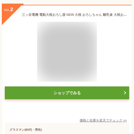
2
no.
三ッ谷電機 電動大根おろし器 NEW 大根 おろしちゃん 離乳食 大根おろし器 SDO-300
ショップでみる
価格と在庫を
楽天
でチェック
>>
グラスマン(60代・男性)