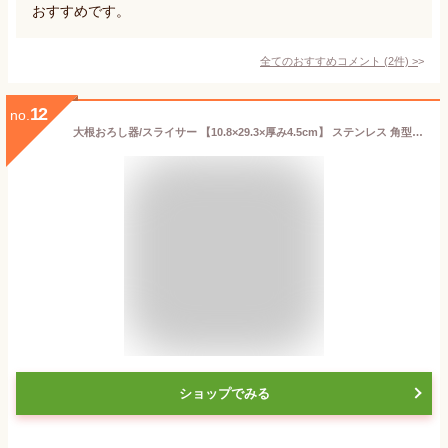
おすすめです。
全てのおすすめコメント
(
2
件)
>
12
no.
大根おろし器/スライサー 【10.8×29.3×厚み4.5cm】 ステンレス 角型フードトレイ付き 『ののじ 大根スリスリ』 〔キッチン〕
ショップでみる