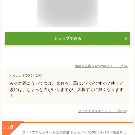
ショップでみる
価格と在庫を
Amazon
でチェック
>>
ハイカカオ(60代・女性)
みぞれ鍋にうってつけ、鬼おろし器はいかがですか？使うと
きには、ちょっと力がいりますが、大根すぐに無くなります
！
全てのおすすめコメント
(
2
件)
>
6
no.
フードプロセッサー 2.0L大容量 チョッパー 300Wハイパワー急速きざむ 4枚刃カッター 2段階スピード 2 ガラス製ボトル Tominlee 電動 静音 安定 簡単操作 フードチョッパー ミキサー 離乳食 みじん切り器 フードカッター コンパクト 大根おろし 玉ねぎ 一台多役 水洗い可能