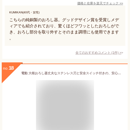
価格と在庫を
楽天
でチェック
>>
KUMIKAN(40代・女性)
こちらの純銅製のおろし器。グッドデザイン賞を受賞しメデ
ィアでも紹介されており、驚くほどフワッとしたおろしがで
き、おろし部分を取り外すとそのまま調理にも使用できます
。
全てのおすすめコメント
(
1
件)
>
18
no.
電動 大根おろし器丈夫なステンレス刃と安全スイッチ付きの、安心構造！ワンタッチで大根おろしが出来上がり！ 【送料無料】