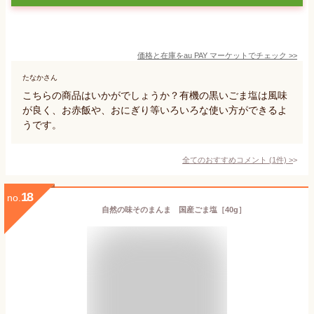
価格と在庫を
au PAY マーケット
でチェック
>>
たなかさん
こちらの商品はいかがでしょうか？有機の黒いごま塩は風味
が良く、お赤飯や、おにぎり等いろいろな使い方ができるよ
うです。
全てのおすすめコメント
(
1
件)
>
18
no.
自然の味そのまんま 国産ごま塩［40g］