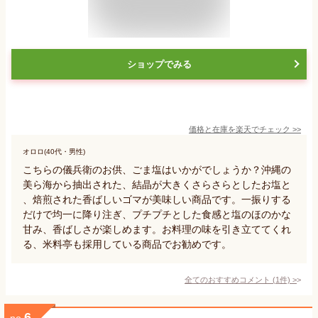
ショップでみる
価格と在庫を
楽天
でチェック
>>
オロロ(40代・男性)
こちらの儀兵衛のお供、ごま塩はいかがでしょうか？沖縄の
美ら海から抽出された、結晶が大きくさらさらとしたお塩と
、焙煎された香ばしいゴマが美味しい商品です。一振りする
だけで均一に降り注ぎ、プチプチとした食感と塩のほのかな
甘み、香ばしさが楽しめます。お料理の味を引き立ててくれ
る、米料亭も採用している商品でお勧めです。
全てのおすすめコメント
(
1
件)
>
6
no.