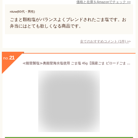
価格と在庫を
Amazon
でチェック
>>
nkzw(60代・男性)
ごまと顆粒塩がバランスよくブレンドされたごま塩です。お
弁当にはとても欲しくなる商品です。
全てのおすすめコメント
(
1
件)
>
21
no.
≪能登製塩≫奥能登海水塩使用 ごま塩 45g【国産ごま ビロードごま 黒ごま】