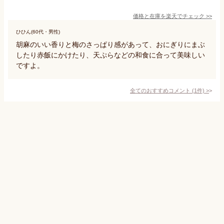
価格と在庫を
楽天
でチェック
>>
ひひん(60代・男性)
胡麻のいい香りと梅のさっぱり感があって、おにぎりにまぶ
したり赤飯にかけたり、天ぷらなどの和食に合って美味しい
ですよ。
全てのおすすめコメント
(
1
件)
>