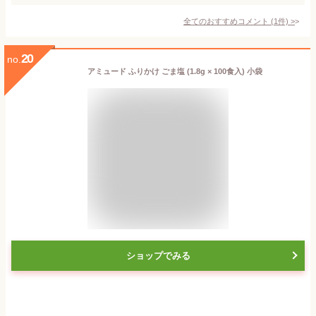
全てのおすすめコメント
(
1
件)
>
20
no.
アミュード ふりかけ ごま塩 (1.8g × 100食入) 小袋
ショップでみる