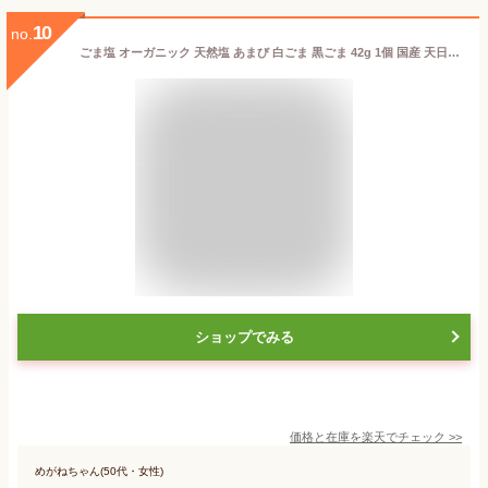
10
no.
ごま塩 オーガニック 天然塩 あまび 白ごま 黒ごま 42g 1個 国産 天日塩 天日海塩 生活習慣と戦う店ササヤ 送料無料 yys
ショップでみる
価格と在庫を
楽天
でチェック
>>
めがねちゃん(50代・女性)