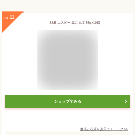
11
no.
S&B エスビー 黒ごま塩 35g×10個
ショップでみる
価格と在庫を
楽天
でチェック
>>