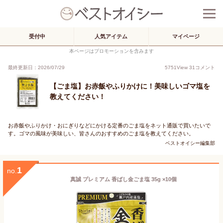
受付中
人気アイテム
マイページ
本ページはプロモーションを含みます
最終更新日：2026/07/29
5751
View
31
コメント
【ごま塩】お赤飯やふりかけに！美味しいゴマ塩を
教えてください！
お赤飯やふりかけ・おにぎりなどにかける定番のごま塩をネット通販で買いたいで
す。ゴマの風味が美味しい、皆さんのおすすめのごま塩を教えてください。
ベストオイシー編集部
1
no.
真誠 プレミアム 香ばし金ごま塩 35g ×10個