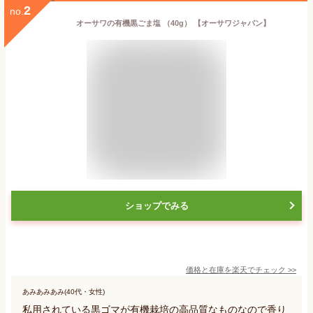
2
no.
オーサワの有機黒ごま塩 （40g） 【オーサワジャパン】
ショップでみる
価格と在庫を
楽天
でチェック
>>
あみあみあみ(40代・女性)
私用されている黒ゴマが有機栽培の高品質なものなので香り