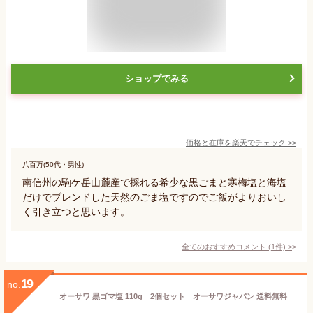
ショップでみる
価格と在庫を
楽天
でチェック
>>
八百万(50代・男性)
南信州の駒ケ岳山麓産で採れる希少な黒ごまと寒梅塩と海塩
だけでブレンドした天然のごま塩ですのでご飯がよりおいし
く引き立つと思います。
全てのおすすめコメント
(
1
件)
>
19
no.
オーサワ 黒ゴマ塩 110g 2個セット オーサワジャパン 送料無料