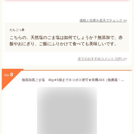
価格と在庫を
楽天
でチェック
>>
だんごっ鼻
こちらの、天然塩のごま塩は如何でしょうか？無添加で、赤
飯やおにぎり、ご飯にふりかけて食べても美味しいです。
全てのおすすめコメント
(
1
件)
>
8
no.
無添加黒ごま塩 40g★5個までネコポス便可★有機JAS（無農薬・無添加）★無添加食品