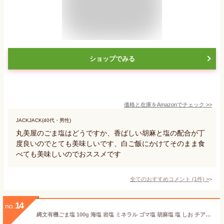
ショップでみる
価格と在庫を
Amazon
でチェック
>>
JACKJACK(40代・男性)
丸美屋のごま塩はどうですか、香ばしい胡麻と塩の配合が丁
度良いのでとても美味しいです、白ご飯にかけてそのまま食
べても美味しいのでおススメです
全てのおすすめコメント
(
1
件)
>
14
no.
縄文有機ごま塩 100g 海塩 岩塩 ミネラル ゴマ塩 胡麻塩 塩 しお チアシード 無添加