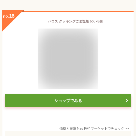
16
no.
ハウス クッキングごま塩瓶 50g×5個
ショップでみる
価格と在庫を
au PAY マーケット
でチェック
>>