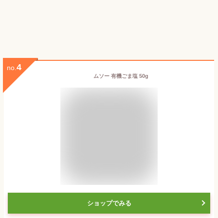
4
no.
ムソー 有機ごま塩 50g
ショップでみる