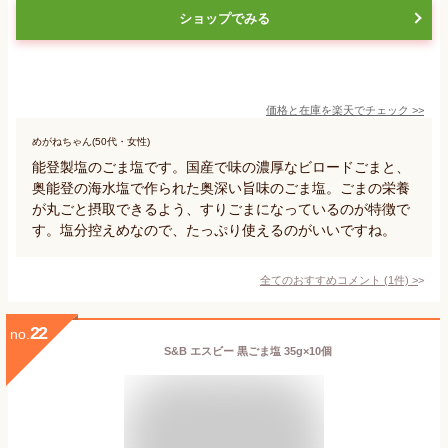
ショップでみる
価格と在庫を
楽天
でチェック
>>
めがねちゃん(50代・女性)
能登製塩のごま塩です。国産で味の濃厚なビロードごまと、
奥能登の海水塩で作られた奥深い旨味のごま塩。ごまの栄養
が丸ごと摂取できるよう、すりごまになっているのが特徴で
す。塩分控えめなので、たっぷり使えるのがいいですね。
全てのおすすめコメント
(
1
件)
>
22
no.
S&B エスビー 黒ごま塩 35g×10個