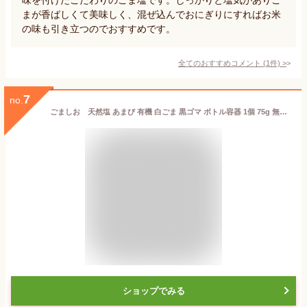
まが香ばしくて美味しく、混ぜ込んでおにぎりにすればお米
の味も引き立つのでおすすめです。
全てのおすすめコメント
(
1
件)
>
7
no.
ごましお 天然塩 あまび 有機 白ごま 黒ゴマ ボトル容器 1個 75g 無添加 生活習慣と戦う店ササヤ yyc
ショップでみる