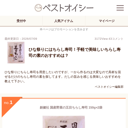
受付中
人気アイテム
マイページ
本ページはプロモーションを含みます
最終更新日：2026/07/09
3172
View
43
コメント
ひな祭りにはちらし寿司！手軽で美味しいちらし寿
司の素のおすすめは？
ひな祭りにちらし寿司を用意したいのですが、一から作るのは大変なので具材を混
ぜるだけのちらし寿司の素を探してます。だしの旨みを感じる美味しいおすすめを
教えて下さい。
ベストオイシー編集部
1
no.
創健社 国産野菜の五目ちらし寿司 150g×2袋