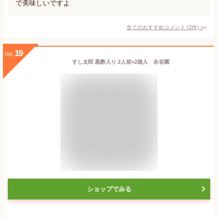
で美味しいですよ
全てのおすすめコメント
(
2
件)
>
19
no.
すし太郎 黒酢入り 2人前×2袋入 永谷園
ショップでみる