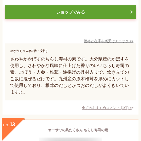
ショップでみる
価格と在庫を
楽天
でチェック
>>
めがねちゃん(50代・女性)
さわやかかぼすのちらし寿司の素です。大分県産のかぼすを
使用し、さわやかな風味に仕上げた香りのいいちらし寿司の
素。ごぼう・人参・椎茸・油揚げの具材入りで、炊き立ての
ご飯に混ぜるだけです。九州産の原木椎茸を厚めにカットし
て使用しており、椎茸のだしとかつおのだしがよくきいてい
ますよ。
全てのおすすめコメント
(
1
件)
>
13
no.
オーサワの具だくさん ちらし寿司の素