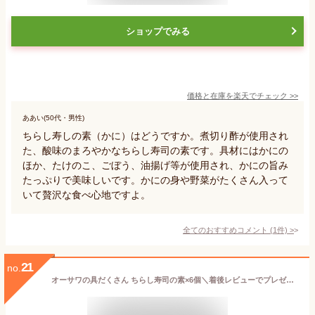
ショップでみる
価格と在庫を
楽天
でチェック
>>
ああい(50代・男性)
ちらし寿しの素（かに）はどうですか。煮切り酢が使用され
た、酸味のまろやかなちらし寿司の素です。具材にはかにの
ほか、たけのこ、ごぼう、油揚げ等が使用され、かにの旨み
たっぷりで美味しいです。かにの身や野菜がたくさん入って
いて贅沢な食べ心地ですよ。
全てのおすすめコメント
(
1
件)
>
21
no.
オーサワの具だくさん ちらし寿司の素×6個＼着後レビューでプレゼント有！／