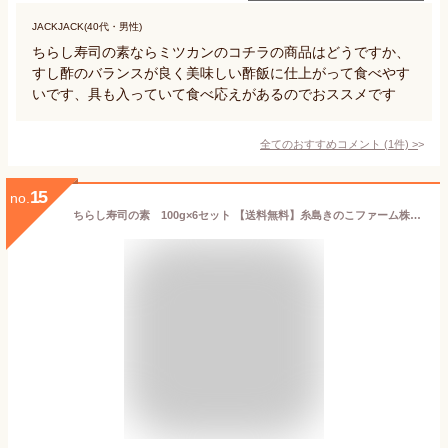
JACKJACK(40代・男性)
ちらし寿司の素ならミツカンのコチラの商品はどうですか、
すし酢のバランスが良く美味しい酢飯に仕上がって食べやす
いです、具も入っていて食べ応えがあるのでおススメです
全てのおすすめコメント
(
1
件)
>
15
no.
ちらし寿司の素 100g×6セット 【送料無料】糸島きのこファーム株式会社 DOCOREふくおか商工会ショップ 九州 福岡 お取り寄せグルメ 福岡県よかもんショップ