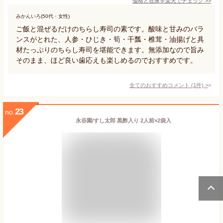
価格と在庫を
楽天
でチェック
>>
みかんいろ(50代・女性)
ご飯と混ぜるだけのちらし寿司の素です。酸味と甘みのバラ
ンスがとれた、人参・ひじき・筍・干瓢・椎茸・油揚げと具
材たっぷりのちらし寿司を堪能できます。無添加なので旨み
そのまま、ほど良い歯応えも楽しめるのでおすすめです。
全てのおすすめコメント
(
1
件)
>
23
no.
永谷園/すし太郎 黒酢入り 2人前×2袋入