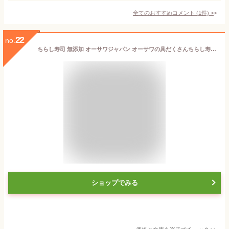
全てのおすすめコメント
(
1
件)
>
22
no.
ちらし寿司 無添加 オーサワジャパン オーサワの具だくさんちらし寿司の素 150g まぜご飯のもと 購入金額別特典あり 正規品 ナチュラル 天然 無添加 不要な食品添加物 化学調味料不使用 自然食品 【オーサワnew】
ショップでみる