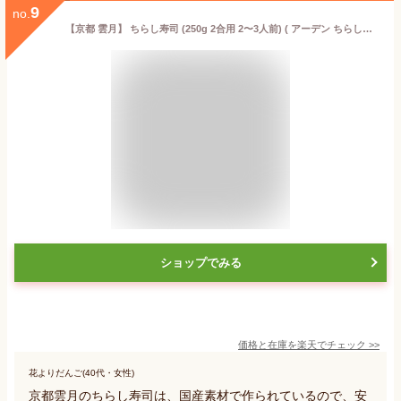
9
no.
【京都 雲月】 ちらし寿司 (250g 2合用 2〜3人前) ( アーデン ちらし寿司の素 京都村山造酢 千鳥酢使用 レトルト食品 常温保存 混ぜ込み レトルトパウチ )
ショップでみる
価格と在庫を
楽天
でチェック
>>
花よりだんご(40代・女性)
京都雲月のちらし寿司は、国産素材で作られているので、安