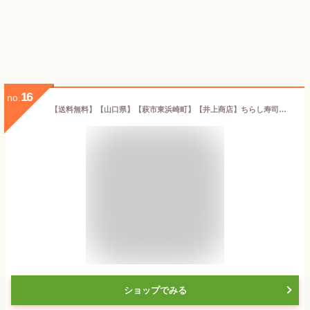
16
no.
【送料無料】【山口県】【萩市東浜崎町】【井上商店】ちらし寿司の素(金目鯛)2〜3人前【メール便】
ショップでみる