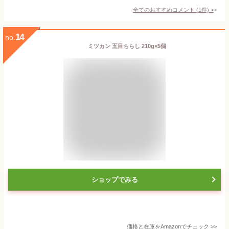
全てのおすすめコメント
(
1
件)
>
14
no.
ミツカン 五目ちらし 210g×5個
ショップでみる
価格と在庫を
Amazon
でチェック
>>