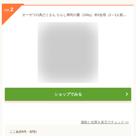
2
no.
オーサワの具だくさん ちらし寿司の素（150g）米2合用（2～3人前）【オーサワジャパン】
ショップでみる
価格と在庫を
楽天
でチェック
>>
ここあ(50代・女性)