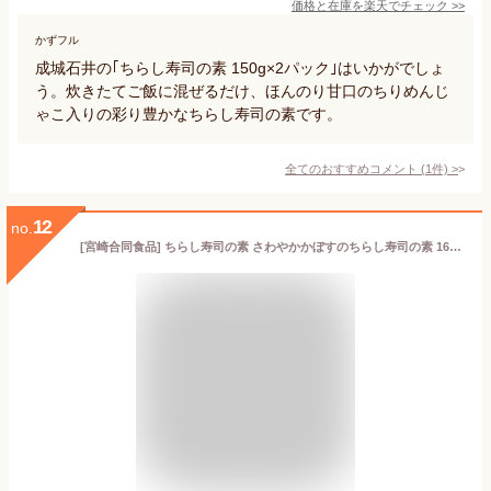
価格と在庫を
楽天
でチェック
>>
かずフル
成城石井の｢ちらし寿司の素 150g×2パック｣はいかがでしょ
う。炊きたてご飯に混ぜるだけ、ほんのり甘口のちりめんじ
ゃこ入りの彩り豊かなちらし寿司の素です。
全てのおすすめコメント
(
1
件)
>
12
no.
[宮崎合同食品] ちらし寿司の素 さわやかかぼすのちらし寿司の素 160g /簡単 便利 ちらし寿司 寿司 ちらし寿司の素 かぼす カボス 宮崎県 まぜるだけ 混ぜるだけ 寿司 さわやか 彩り 2合用 柑橘 さっぱり