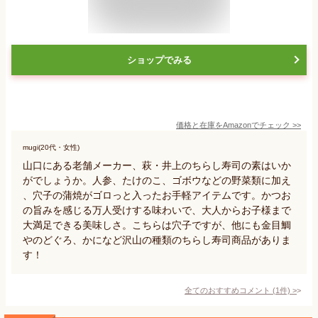
ショップでみる
価格と在庫を
Amazon
でチェック
>>
mugi(20代・女性)
山口にある老舗メーカー、萩・井上のちらし寿司の素はいか
がでしょうか。人参、たけのこ、ゴボウなどの野菜類に加え
、穴子の蒲焼がゴロっと入ったお手軽アイテムです。かつお
の旨みを感じる万人受けする味わいで、大人からお子様まで
大満足できる美味しさ。こちらは穴子ですが、他にも金目鯛
やのどぐろ、かになど沢山の種類のちらし寿司商品がありま
す！
全てのおすすめコメント
(
1
件)
>