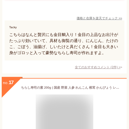
価格と在庫を
楽天
でチェック
>>
Tacky
こちらはなんと贅沢にも金目鯛入り！金目の上品なお出汁が
たっぷり効いていて、具材も御覧の通り、にんじん、たけの
こ、ごぼう、油揚げ、しいたけと具だくさん！金目も大きい
身がゴロッと入って豪勢なちらし寿司が作れますよ。
全てのおすすめコメント
(
2
件)
>
17
no.
ちらし寿司の素 200g | 国産 野菜 人参 れんこん 椎茸 かんぴょう レトルト 混ぜるだけ 2合 手軽 お宮参り 七五三