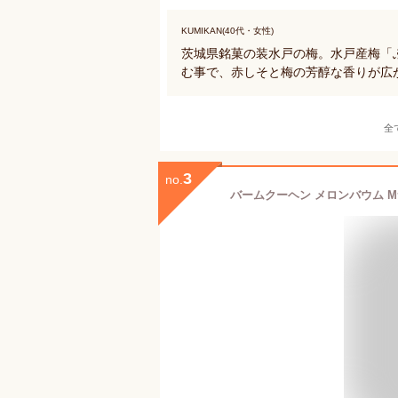
KUMIKAN(40代・女性)
茨城県銘菓の装水戸の梅。水戸産梅「
む事で、赤しそと梅の芳醇な香りが広
全
3
no.
バームクーヘン メロンバウム M