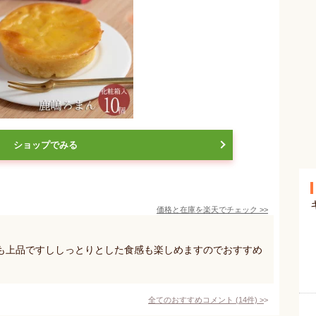
ショップでみる
価格と在庫を
楽天
でチェック
>>
も上品ですししっとりとした食感も楽しめますのでおすすめ
全てのおすすめコメント
(
14
件)
>