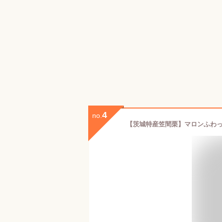
4
no.
【茨城特産笠間栗】マロンふわっ