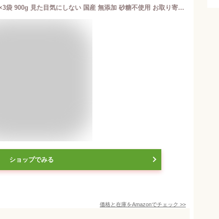
茨城県産 紅はるか 訳あり干し芋 300g×3袋 900g 見た目気にしない 国産 無添加 砂糖不使用 お取り寄せ お土産 プレゼント 食品 食べ物 フードロス削減 (3袋セット)
ショップでみる
価格と在庫を
Amazon
でチェック
>>