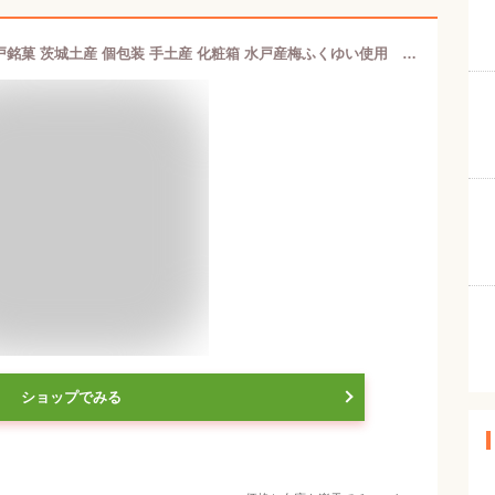
【水戸の梅 8個入】テレビに登場！水戸銘菓 茨城土産 個包装 手土産 化粧箱 水戸産梅ふくゆい使用 甘露梅
ショップでみる