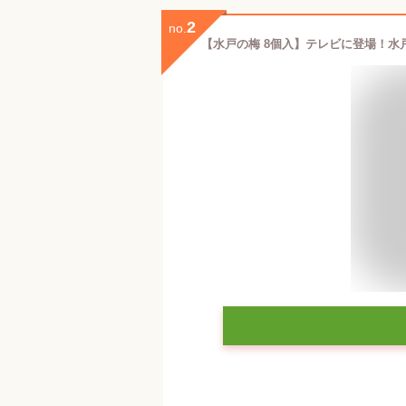
2
no.