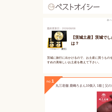
本ペ
最終更新日：2026/08/08
【茨城土産】茨城でし
は？
茨城に旅行に出かけるので、お土産に買うもの
すめの美味しいお土産を教えて下さい。
1
no.