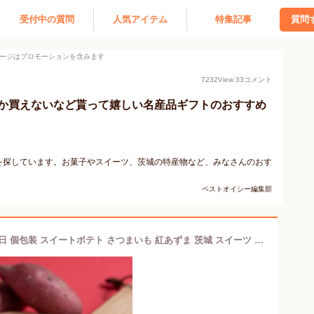
受付中の質問
人気アイテム
特集記事
質問
ージはプロモーションを含みます
7232
View
33
コメント
か買えないなど貰って嬉しい名産品ギフトのおすすめ
を探しています。お菓子やスイーツ、茨城の特産物など、みなさんのおす
ベストオイシー編集部
丸三老舗 鹿嶋ろまん10個入 1箱 [ 父の日 個包装 スイートポテト さつまいも 紅あずま 茨城 スイーツ お菓子 ギフト プレゼント 内祝い 高級 お取り寄せ 小分け お茶請け 和菓子 送料無料 お返し ]