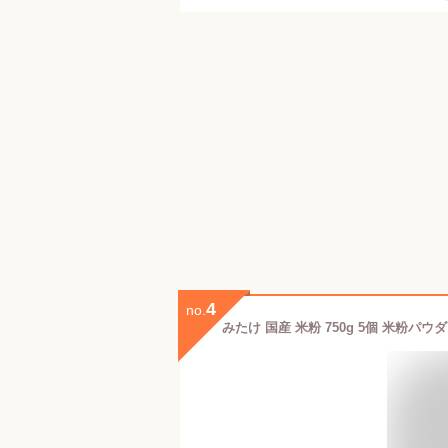
4
no.