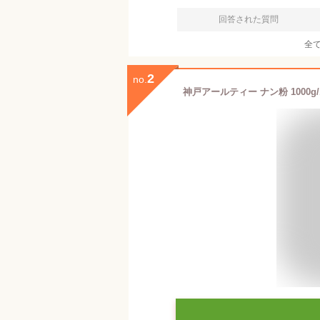
回答された質問
全
2
no.
神戸アールティー ナン粉 1000g/1k