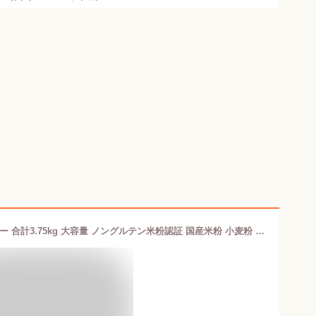
みたけ 国産 米粉 750g 5個 米粉パウダー 合計3.75kg 大容量 ノングルテン米粉認証 国産米粉 小麦粉 薄力粉 代わりに 製菓 料理用に 米粉 コメコ こめこ グルテンフリー M【