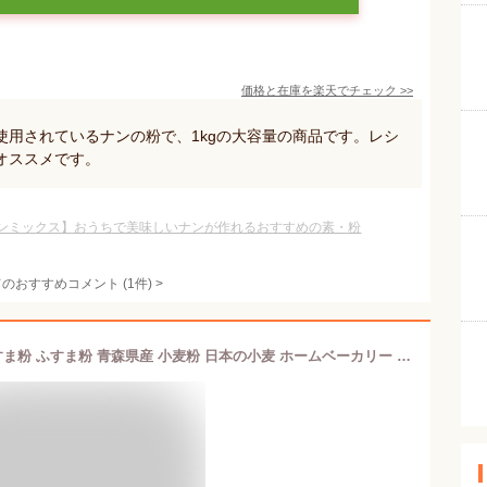
価格と在庫を
楽天
でチェック
>>
使用されているナンの粉で、1kgの大容量の商品です。レシ
オススメです。
ンミックス】おうちで美味しいナンが作れるおすすめの素・粉
てのおすすめコメント
(
1
件)
>
ふす（こまい） 2kg 送料無料 小麦ふすま粉 ふすま粉 青森県産 小麦粉 日本の小麦 ホームベーカリー 材料 ホーパン パン作り クッキー ドーナツ 小麦ブラン 小麦ふすまシリアル