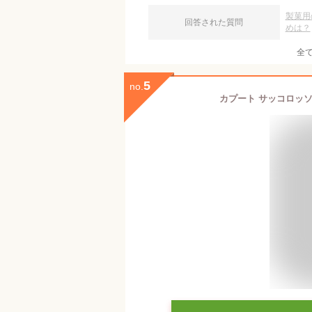
製菓用
回答された質問
めは？
全
5
no.
カプート サッコロッソ 