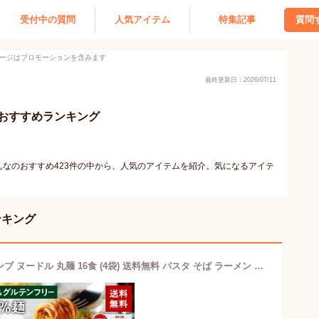
受付中の質問
人気アイテム
特集記事
質問
ージはプロモーションを含みます
最終更新日：2026/07/11
おすすめランキング
なのおすすめ423件の中から、人気のアイテムを紹介。気になるアイテ
ンキング
【3年連続 楽天グルメ大賞】ZENB ゼンブ ヌードル 丸麺 16食 (4袋) 送料無料 パスタ そば ラーメン ｜ 糖質オフ グルテンフリー 糖質コントロール 小麦粉不使用 たんぱく質 食物繊維 鉄分 置き換え 低GI ダイエット時の栄養補給に 黄えんどう豆100%