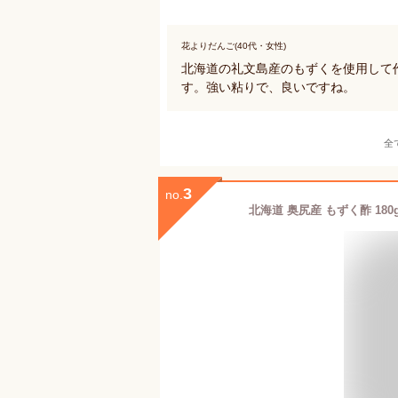
花よりだんご(40代・女性)
北海道の礼文島産のもずくを使用して
す。強い粘りで、良いですね。
全
3
no.
北海道 奥尻産 もずく酢 180