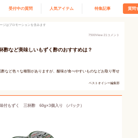
受付中の質問
人気アイテム
特集記事
質問
ージはプロモーションを含みます
7500
View
21
コメント
杯酢など美味しいもずく酢のおすすめは？
黒酢など色々な種類がありますが、酸味が食べやすいものなどお取り寄せ
ベストオイシー編集部
付もずく 三杯酢 60g×3個入り （パック）