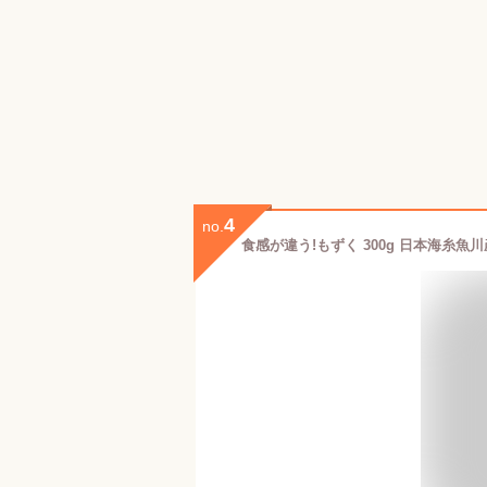
4
no.