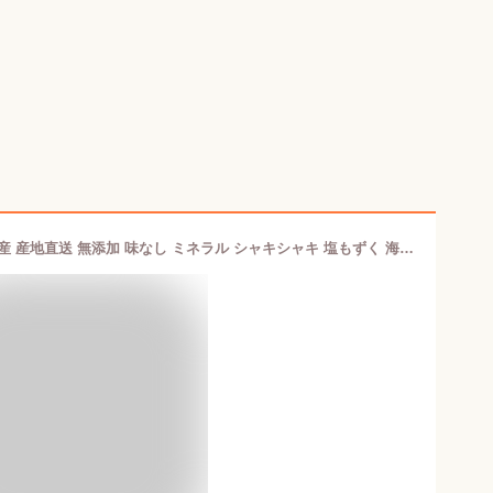
食感が違う!もずく 300g 日本海糸魚川産 産地直送 無添加 味なし ミネラル シャキシャキ 塩もずく 海藻 モズク ヘルシー 低カロリー 新潟 グルメ 味噌汁 スープ もずく酢 みそ汁 天ぷら もずくスープ 食物繊維 お取り寄せ 【日本海珍味 さとも屋】