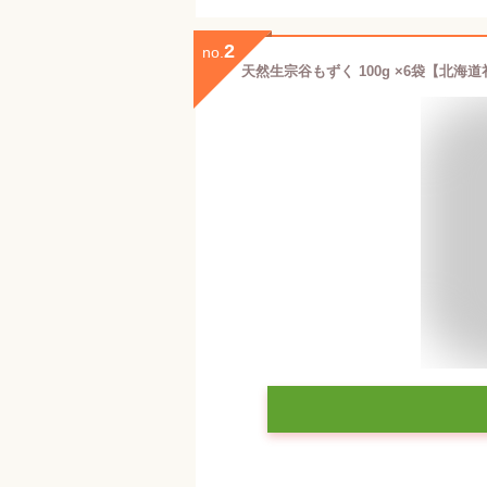
2
no.