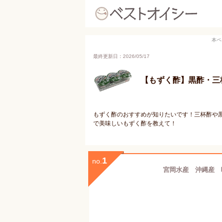
本ペ
最終更新日：2026/05/17
【もずく酢】黒酢・三
もずく酢のおすすめが知りたいです！三杯酢や
で美味しいもずく酢を教えて！
1
no.
宮岡水産 沖縄産 味