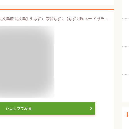
天然生宗谷もずく 100g ×6袋【北海道礼文島産 礼文島】生もずく 宗谷もずく【もずく酢 スープ サラダ 海藻】北海道産 宗谷 イシもずく スギモク【高級もずく】歯ごたえ 磯の香り 強いねばり【天然モズク】北海道産モズク【最北端 れぶん島 】キメツケ 敬老の日【送料無料】
ショップでみる