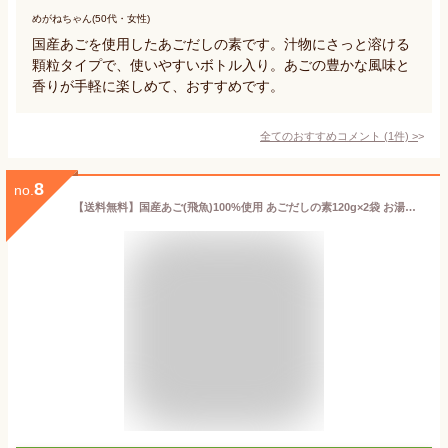
めがねちゃん(50代・女性)
国産あごを使用したあごだしの素です。汁物にさっと溶ける
顆粒タイプで、使いやすいボトル入り。あごの豊かな風味と
香りが手軽に楽しめて、おすすめです。
全てのおすすめコメント
(
1
件)
>
8
no.
【送料無料】国産あご(飛魚)100%使用 あごだしの素120g×2袋 お湯に溶かすだけ サッと溶けて簡単・便利 そうめんのめんつゆに おみそ汁 鍋料理 煮物料理 炒め物 料理の隠し味に