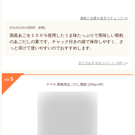
価格と在庫を
楽天
でチェック
>>
のりのりのり(50代・女性)
国産あごを１００％使用したうま味たっぷりで美味しい顆粒
のあごだしの素です。チャック付きの袋で保存しやすく、さ
っと溶けて使いやすいのでおすすめします。
全てのおすすめコメント
(
1
件)
>
5
no.
ヤマキ 業務用あごだし顆粒 (250g×2P)