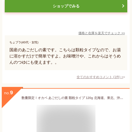
ショップでみる
価格と在庫を
楽天
でチェック
>>
ちょプラ(40代・女性)
国産のあごだしの素です。こちらは顆粒タイプなので、お湯
に溶かすだけで簡単ですよ。お味噌汁や、これからはそうめ
んのつゆにも使えます。。
全てのおすすめコメント
(
1
件)
>
9
no.
数量限定！オカベ あごだしの素 顆粒タイプ 120g 北海道、東北、沖縄地方は別途送料あり