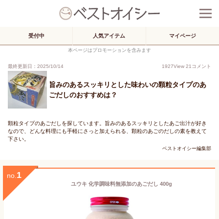
受付中
人気アイテム
マイページ
本ページはプロモーションを含みます
最終更新日：2025/10/14
1927
View
21
コメント
旨みのあるスッキリとした味わいの顆粒タイプのあ
ごだしのおすすめは？
顆粒タイプのあごだしを探しています。旨みのあるスッキリとしたあご出汁が好き
なので、どんな料理にも手軽にさっと加えられる、顆粒のあごのだしの素を教えて
下さい。
ベストオイシー編集部
1
no.
ユウキ 化学調味料無添加のあごだし 400g