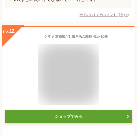
全てのおすすめコメント
(
1
件)
>
12
no.
シマヤ 無添加だし焼きあご顆粒 42g×10個
ショップでみる