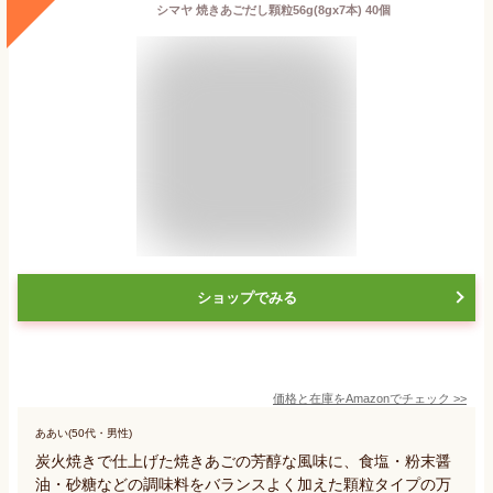
シマヤ 焼きあごだし顆粒56g(8gx7本) 40個
ショップでみる
価格と在庫を
Amazon
でチェック
>>
ああい(50代・男性)
炭火焼きで仕上げた焼きあごの芳醇な風味に、食塩・粉末醤
油・砂糖などの調味料をバランスよく加えた顆粒タイプの万