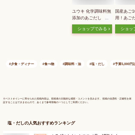
ユウキ 化学調味料無
国産あご1
添加のあごだし
用！あご
400g
(大) 5
ショップでみる
ショッ
280g×5
だしの素 
国産あご 
ん 鍋物 
だし アゴ
夕食・ディナー
食べ物
調味料・油
塩・だし
予算5,000円
※
ベストオイシー
に寄せられた投稿内容は、投稿者の主観的な感想・コメントを含みます。 投稿の信憑性・正確性を保
証することはできませんので、あくまで参考情報の一つとしてご利用ください。
塩・だし
の人気おすすめランキング