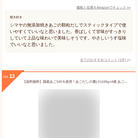
価格と在庫を
Amazon
でチェック
>>
猫大好き
シマヤの無添加焼きあごの顆粒だしでスティックタイプで使
いやすくていいなと思いました。香ばしくて甘味がすっきり
していて上品な味わいで美味しそうです。やさしいうす塩味
でいいなと思いました。
全てのおすすめコメント
(
1
件)
>
13
no.
【送料無料】国産あご100％使用！あごだしの素(小)100g×4個 あご出汁 だしの素 顆粒だし 国産飛魚 飛魚出汁 汁物 うどん 鍋物 炒め物 万能だし 季折