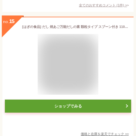
全てのおすすめコメント
(
1
件)
>
15
no.
[はぎの食品] だし 焼あご万能だしの素 顆粒タイプ スプーン付き 110g /出汁 あご 飛魚 トビウオ あごだし 焼きあご 顆粒タイプ 顆粒だし 旨み 風味 味わい深い お吸い物 みそ汁 汁物 使い方色々 アレンジ多様 スプーン付き 便利 使いやすい
ショップでみる
価格と在庫を
楽天
でチェック
>>