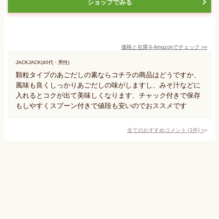
ショップでみる
価格と在庫を
Amazon
でチェック
>>
JACKJACK(40代・男性)
顆粒タイプのあごだしの素ならコチラの商品はどうですか、
風味も良くしっかりあごだしの味がしますし、みそ汁などに
入れるとコクが出て美味しくなります、チャック付きで保存
もしやすくスプーン付きで値段も安いのでおススメです
全てのおすすめコメント
(
1
件)
>