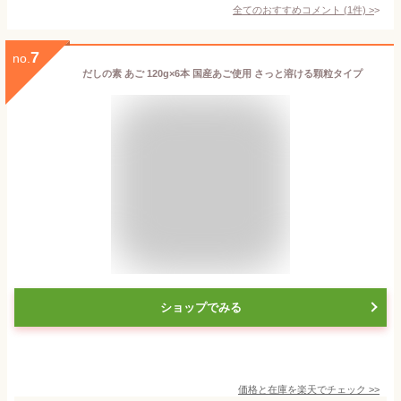
全てのおすすめコメント
(
1
件)
>
7
no.
だしの素 あご 120g×6本 国産あご使用 さっと溶ける顆粒タイプ
ショップでみる
価格と在庫を
楽天
でチェック
>>