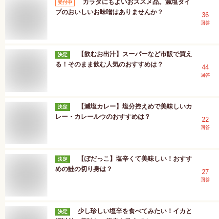
カラダにもよいおススメ品。減塩タイ
受付中
プのおいしいお味噌はありませんか？
36
回答
【飲むお出汁】スーパーなど市販で買え
決定
る！そのまま飲む人気のおすすめは？
44
回答
【減塩カレー】塩分控えめで美味しいカ
決定
レー・カレールウのおすすめは？
22
回答
【ぼだっこ】塩辛くて美味しい！おすす
決定
めの鮭の切り身は？
27
回答
少し珍しい塩辛を食べてみたい！イカと
決定