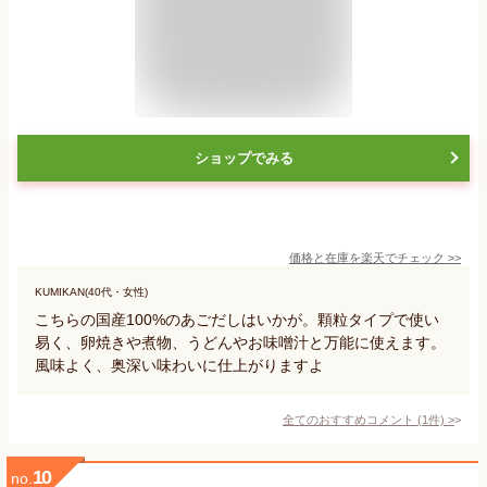
ショップでみる
価格と在庫を
楽天
でチェック
>>
KUMIKAN(40代・女性)
こちらの国産100%のあごだしはいかが。顆粒タイプで使い
易く、卵焼きや煮物、うどんやお味噌汁と万能に使えます。
風味よく、奥深い味わいに仕上がりますよ
全てのおすすめコメント
(
1
件)
>
10
no.