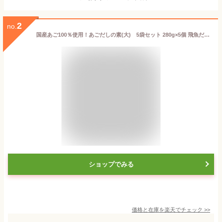
2
no.
国産あご100％使用！あごだしの素(大) 5袋セット 280g×5個 飛魚だし だしの素 顆粒だし 国産あご 汁物 うどん 鍋物 炒め物 万能だし アゴ出汁 季折
ショップでみる
価格と在庫を
楽天
でチェック
>>