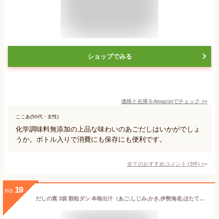
ショップでみる
価格と在庫を
Amazon
でチェック
>>
ここあ(50代・女性)
化学調味料無添加の上品な味わいのあごだしはいかがでしょ
うか。ボトル入りで消費にも保存にも便利です。
全てのおすすめコメント
(
3
件)
>
19
no.
だしの素 3袋 顆粒ダシ 本格出汁（あご,しじみ,かき,伊勢海老,ほたての5種類から選択）［送料無料］［ゆうパケット］ 父の日 プレゼント ギフト 父の日思いの 健康 実用的 父の日 子供 孫2023 父の日ギフト