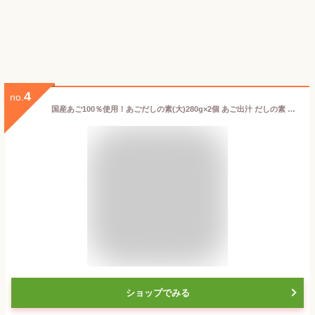
4
no.
国産あご100％使用！あごだしの素(大)280g×2個 あご出汁 だしの素 顆粒だし 国産飛魚 飛魚出汁 汁物 うどん 鍋物 炒め物 万能だし 季折
ショップでみる