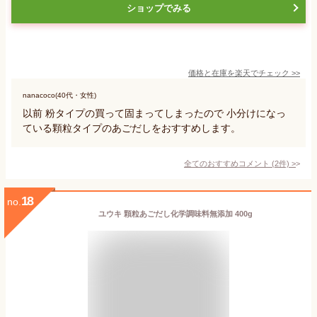
ショップでみる
価格と在庫を
楽天
でチェック
>>
nanacoco(40代・女性)
以前 粉タイプの買って固まってしまったので 小分けになっ
ている顆粒タイプのあごだしをおすすめします。
全てのおすすめコメント
(
2
件)
>
18
no.
ユウキ 顆粒あごだし化学調味料無添加 400g