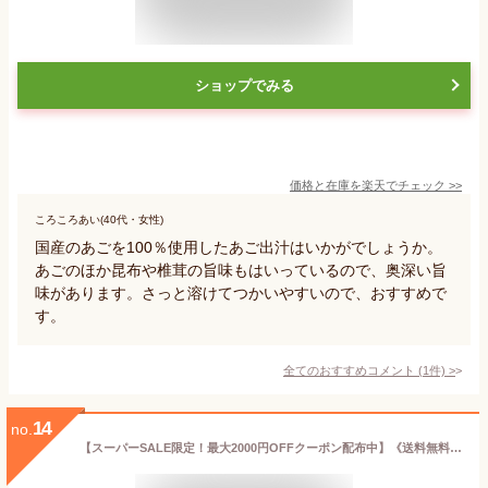
ショップでみる
価格と在庫を
楽天
でチェック
>>
ころころあい(40代・女性)
国産のあごを100％使用したあご出汁はいかがでしょうか。
あごのほか昆布や椎茸の旨味もはいっているので、奥深い旨
味があります。さっと溶けてつかいやすいので、おすすめで
す。
全てのおすすめコメント
(
1
件)
>
14
no.
【スーパーSALE限定！最大2000円OFFクーポン配布中】《送料無料》ユウキ食品 顆粒あごだし化学調味料無添加 400g × 2個 業務用