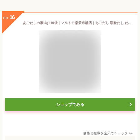
16
no.
あごだしの素 4g×10袋｜マルトモ楽天市場店｜あごだし 顆粒だし だし 出汁 ダシ 万能だし あごだしの素 飛魚 とびうお 顆粒 粉末 調味料 和食 和風 味噌汁 おでん 汁物 煮物 ラーメン スープ レシピ おかず 使い方 お手軽 国産 まるとも
ショップでみる
価格と在庫を
楽天
でチェック
>>