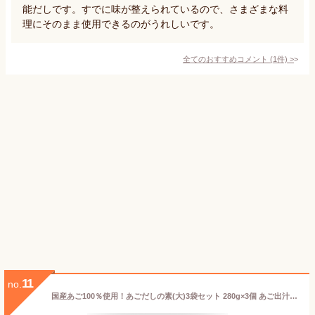
能だしです。すでに味が整えられているので、さまざまな料
理にそのまま使用できるのがうれしいです。
全てのおすすめコメント
(
1
件)
>
11
no.
国産あご100％使用！あごだしの素(大)3袋セット 280g×3個 あご出汁 だしの素 顆粒だし 国産飛魚 飛魚出汁 汁物 うどん 鍋物 炒め物 万能だし 季折