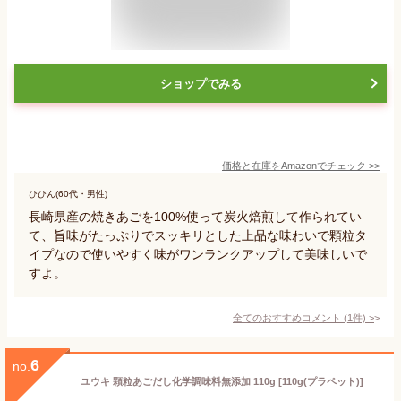
ショップでみる
価格と在庫を
Amazon
でチェック
>>
ひひん(60代・男性)
長崎県産の焼きあごを100%使って炭火焙煎して作られてい
て、旨味がたっぷりでスッキリとした上品な味わいで顆粒タ
イプなので使いやすく味がワンランクアップして美味しいで
すよ。
全てのおすすめコメント
(
1
件)
>
6
no.
ユウキ 顆粒あごだし化学調味料無添加 110g [110g(プラペット)]