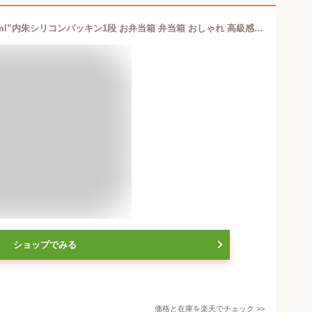
弁当箱”HAKOYA わっぱ一段弁当 700ml”内朱シリコンパッキン1段 お弁当箱 弁当箱 おしゃれ 高級感 内塗り ギフト LUNCH BOX※
ショップでみる
価格と在庫を
楽天
でチェック
>>