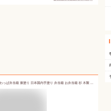
曲げわっぱ まげわっぱ 小判 大人 曲げわっぱ弁当箱 漆塗り 日本国内手塗り 弁当箱 お弁当箱 杉 木製 抗菌