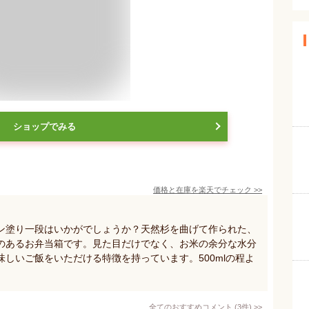
ショップでみる
価格と在庫を
楽天
でチェック
>>
ン塗り一段はいかがでしょうか？天然杉を曲げて作られた、
のあるお弁当箱です。見た目だけでなく、お米の余分な水分
しいご飯をいただける特徴を持っています。500mlの程よ
全てのおすすめコメント
(
3
件)
>