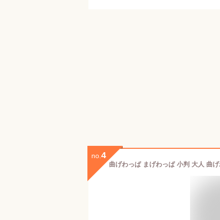
4
no.