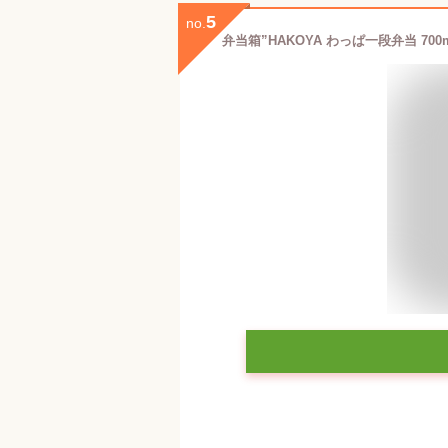
5
no.