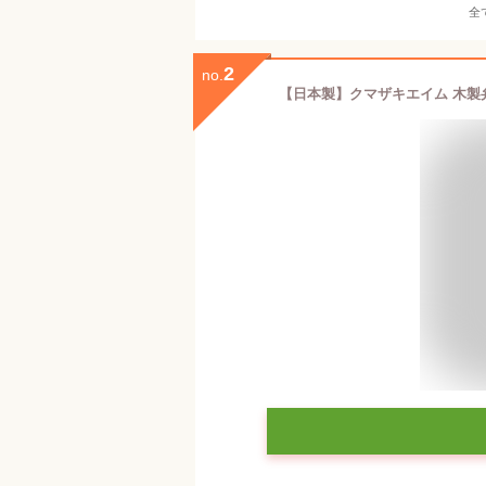
全
2
no.
【日本製】クマザキエイム 木製弁当