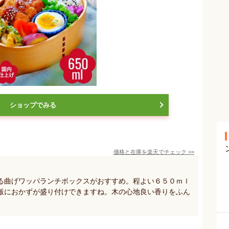
ショップでみる
価格と在庫を
楽天
でチェック
>>
る曲げワッパランチボックスがおすすめ。程よい６５０ｍｌ
飯におかずが盛り付けできますね。木の心地良い香りをふん
。