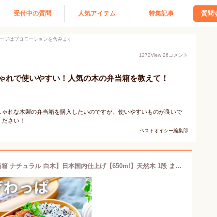
受付中の質問
人気アイテム
特集記事
質問
ージはプロモーションを含みます
1272
View
26
コメント
ゃれで使いやすい！人気の木の弁当箱を教えて！
しゃれな木製の弁当箱を購入したいのですが、使いやすいものが良いで
ください！
ベストオイシー編集部
お弁当箱 曲げわっぱ 弁当箱【小判弁当箱 ナチュラル 白木】日本国内仕上げ【650ml】天然木 1段 まげわっぱ わっぱ弁当【名入れ可能】仕切り ランチバンド付き 調湿効果 レディース 女性 シンプル おしゃれ かわいい 贈り物 入学祝い ギフト 送料無料 pnt RSL