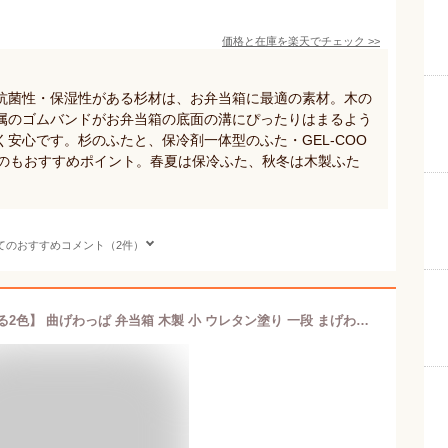
価格と在庫を
楽天
でチェック
>>
抗菌性・保湿性がある杉材は、お弁当箱に最適の素材。木の
属のゴムバンドがお弁当箱の底面の溝にぴったりはまるよう
安心です。杉のふたと、保冷剤一体型のふた・GEL-COO
るのもおすすめポイント。春夏は保冷ふた、秋冬は木製ふた
てのおすすめコメント（2件）
【LINEお友達登録で5%OFF】 【選べる2色】 曲げわっぱ 弁当箱 木製 小 ウレタン塗り 一段 まげわっぱ お弁当 ランチボックス 遠足 運動会 一段 かわいい 可愛い 女子 男子 小学生 中学生 高校生 新生活 入学 社会人 PH03SW