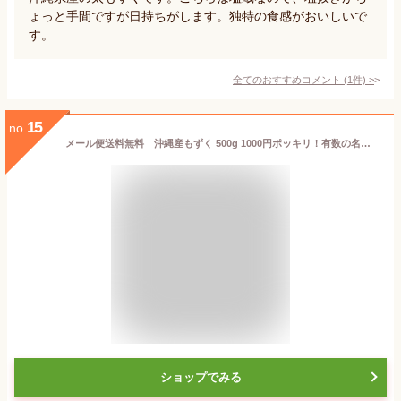
ょっと手間ですが日持ちがします。独特の食感がおいしいで
す。
全てのおすすめコメント
(
1
件)
>
15
no.
メール便送料無料 沖縄産もずく 500g 1000円ポッキリ！有数の名産地 勝連産太｜もずく｜2セット以上ご購入でオマケ付き！ もずく酢ダイエットにどうぞ！※送料別商品と同梱でも送料無料になりません
ショップでみる