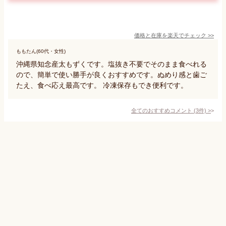
価格と在庫を
楽天
でチェック
>>
ももたん(60代・女性)
沖縄県知念産太もずくです。塩抜き不要でそのまま食べれる
ので、簡単で使い勝手が良くおすすめです。ぬめり感と歯ご
たえ、食べ応え最高です。 冷凍保存もでき便利です。
全てのおすすめコメント
(
3
件)
>