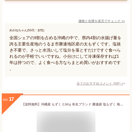
価格と在庫を
楽天
でチェック
>>
めがねちゃん(50代・女性)
全国シェアの9割を占める沖縄の中で、県内4割の水揚げ量を
誇る主要生産地のうるま市勝連地区産の太もずくです。塩抜
き不要で、さっと水洗いして塩分を落とすだけですぐ食べら
れるのが手軽でいいですね。小分けにして冷凍保存すれば1
年は持つので、よく食べる方ならまとめ買いがおすすめです
。
全てのおすすめコメント
(
6
件)
>
17
no.
【送料無料】沖縄産 もずく 2.5Kg 有名ブランド 勝連産 塩もずく 海藻類 もずく モズク 塩麹 沖縄 お土産 沖縄お土産 沖縄おみやげ 沖縄土産フコイダン 沖縄 ｜もずく2.5Kg ｜