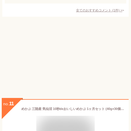
全てのおすすめコメント
(
1
件)
>
11
no.
めかぶ 三陸産 気仙沼 10秒deおいしいめかぶ 1ヶ月セット (40g×30個 タレ付き) 丸繁商店 OHバンデスで紹介 東北 メカブ 無添加 旬 春 ヘルシー ギフト