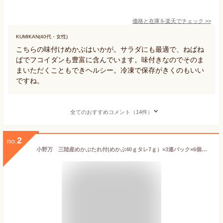
価格と在庫を
楽天
でチェック
>>
KUMIKAN(40代・女性)
こちらの味付けめかぶはいかが。サラダにも最適で、ねばね
ばでフコイダンも豊富に含んでいます。味付きなのでそのま
まいただくこともできヘルシー。冷凍で保存がきくのもいい
ですね。
全てのおすすめコメント（14件）
2
no.
小野万 三陸産めかぶたれ付(めかぶ40ｇタレ7ｇ）×3連パック×6個セット《冷凍》