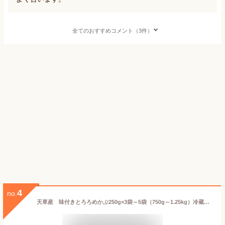
全てのおすすめコメント（3件）
4
no.
天草産 味付きとろろめかぶ250g×3袋～5袋（750g～1.25kg）冷蔵 選べる 国内産 国産 天草産雌株 あじつきとろろ 朝食に ご飯のお供 ごはんのおとも 袋入り 海藻 麦麴 芽かぶを甘口醤油ともろみで 火の国屋 冷蔵 送料無料 めかぶとろろ