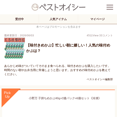
受付中
人気アイテム
マイページ
本ページはプロモーションを含みます
最終更新日：2026/06/03
4511
View
33
コメント
【味付きめかぶ】忙しい朝に嬉しい！人気の味付め
かぶは？
あらかじめ味がついていてそのまま食べられる、味付きめかぶを購入したいです。
時間のない朝やお弁当用に常備しようと思います。おすすめの味付めかぶを教えて
ください。
ベストオイシー編集部
Pick
Up
小野万 子持ちめかぶ40g×3連パック×6個セット《冷凍》