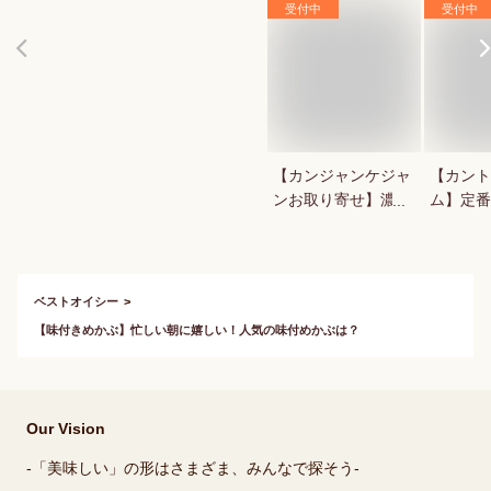
受付中
受付中
【カンジャンケジャ
【カント
ンお取り寄せ】濃厚
ム】定番
で美味しい！渡り蟹
商品など
の醤油漬けのおすす
ントリー
めは？
ベストオイシー
【味付きめかぶ】忙しい朝に嬉しい！人気の味付めかぶは？
Our Vision
-「美味しい」の形はさまざま、みんなで探そう-