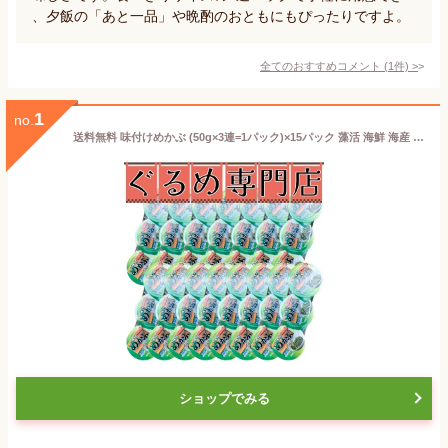
、夕飯の「あと一品」や晩酌のおともにもぴったりですよ。
全てのおすすめコメント
(
1
件)
>
1
no.
送料無料 味付けめかぶ (50g×3連=1パック)×15パック 藻活 海鮮 海産 水産 グルメ 海藻 わかめ 冷凍 食品 おかず ご飯のお供 業務用 まとめ買い 大容量 大量 吉野水産【冷凍商品】
ショップでみる