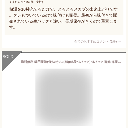
くまたんさん(50代・女性)
熱湯を10秒充てるだけで、とろとろメカブの出来上がりです
。タレもついているので味付けも完璧。最初から味付きで販
売されている生パックと違い、長期保存がきくので重宝しま
す。
全てのおすすめコメント
(
1
件)
>
SOLD
送料無料 鳴門産味付けめかぶ (35g×3段=1パック)×8パック 海鮮 海産 水産 グルメ 海藻 わかめ 冷凍 食品 おかず ご飯のお供 業務用 まとめ買い 大容量 大量 トリトンフーヅ 【冷凍商品】