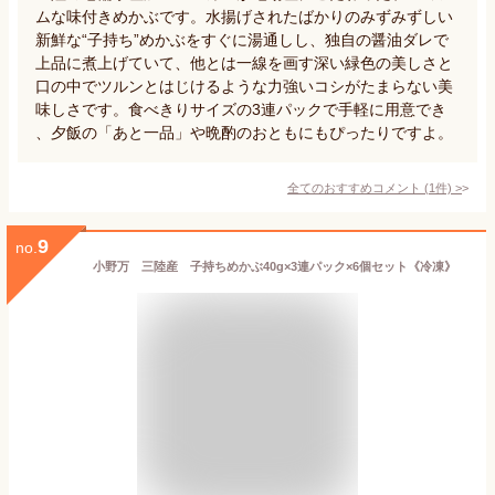
ムな味付きめかぶです。水揚げされたばかりのみずみずしい
新鮮な“子持ち”めかぶをすぐに湯通しし、独自の醤油ダレで
上品に煮上げていて、他とは一線を画す深い緑色の美しさと
口の中でツルンとはじけるような力強いコシがたまらない美
味しさです。食べきりサイズの3連パックで手軽に用意でき
、夕飯の「あと一品」や晩酌のおともにもぴったりですよ。
全てのおすすめコメント
(
1
件)
>
9
no.
小野万 三陸産 子持ちめかぶ40g×3連パック×6個セット《冷凍》