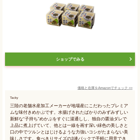
ショップでみる
価格と在庫を
Amazon
でチェック
>>
Tacky
三陸の老舗水産加工メーカーが地場産にこだわったプレミア
ムな味付きめかぶです。水揚げされたばかりのみずみずしい
新鮮な“子持ち”めかぶをすぐに湯通しし、独自の醤油ダレで
上品に煮上げていて、他とは一線を画す深い緑色の美しさと
口の中でツルンとはじけるような力強いコシがたまらない美
味しさです。食べきりサイズの3連パックで手軽に用意でき