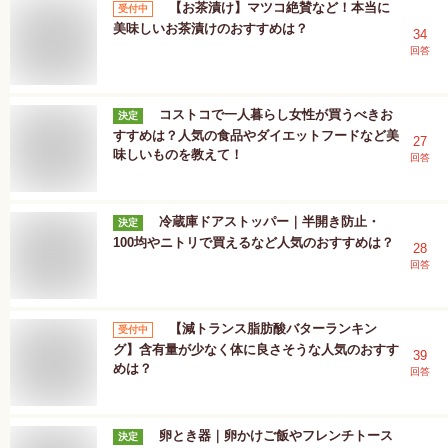
【お茶漬け】マツコ絶賛など！本当に
受付中
美味しいお茶漬けのおすすめは？
34
回答
コストコで一人暮らし女性が買うべきお
決定
すすめは？人気の食品やダイエットフードなど美
27
味しいものを教えて！
回答
冷蔵庫ドアストッパー｜半開き防止・
決定
100均やニトリで買えるなど人気のおすすめは？
28
回答
【減トランス脂肪酸バターランキン
受付中
グ】含有量が少なく体に良さそうな人気のおすす
39
めは？
回答
卵とき器｜卵かけご飯やフレンチトース
決定