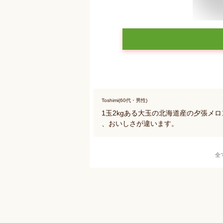
Toshimi(60代・男性)
1玉2kgある大玉の北海道産の夕張メ
、おいしさが違います。
全