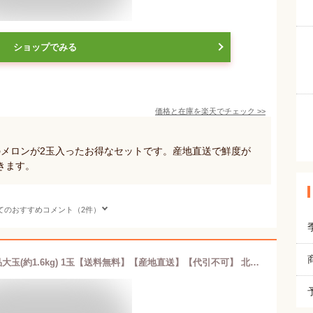
ショップでみる
価格と在庫を
楽天
でチェック
>>
gのメロンが2玉入ったお得なセットです。産地直送で鮮度が
きます。
てのおすすめコメント（2件）
夕張市農協直送 共撰品 夕張メロン秀品大玉(約1.6kg) 1玉【送料無料】【産地直送】【代引不可】 北海道 お土産 おみやげ お中元 贈答品 引出物 赤肉メロン お供え物 お盆 名物