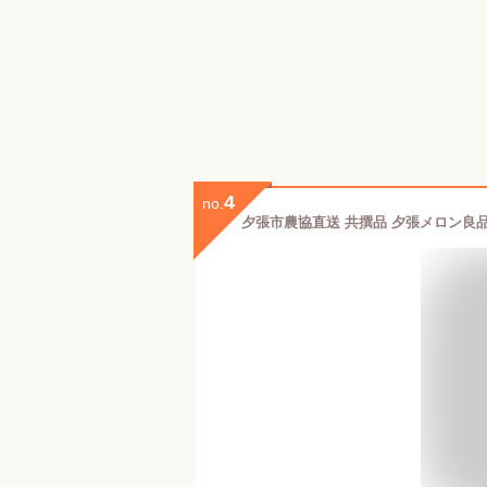
4
no.