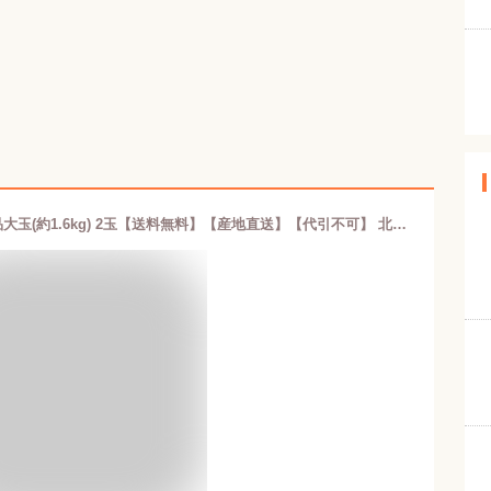
夕張市農協直送 共撰品 夕張メロン良品大玉(約1.6kg) 2玉【送料無料】【産地直送】【代引不可】 北海道 お土産 おみやげ お中元 贈答品 引出物 赤肉メロン お供え物 お盆 名物