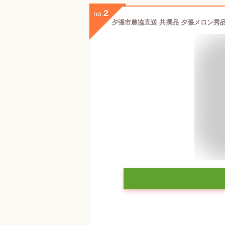
2
no.