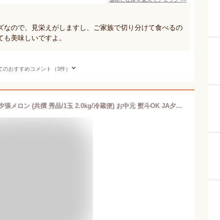
ズなので、見栄えがしますし、ご家族で切り分けて食べるの
ても美味しいですよ。
てのおすすめコメント（3件）
【予約】お届け日時指定OK 北海道産 夕張メロン (共撰 秀品/1玉 2.0kg/冷蔵便) お中元 熨斗OK JA夕張市 GI 1玉 2玉 3玉 5玉 赤肉メロン 夏ギフト 御中元 暑中見舞い ギフト 贈り物 お祝い 内祝い ご家庭用 北海道 果物 フルーツ 北海道直送 送料無料 お取り寄せ