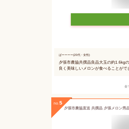
ばーーーー(20代・女性)
夕張市農協共撰品良品大玉の約1.6k
良く美味しいメロンが食べることがで
全
5
no.