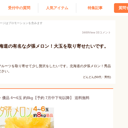
受付中の質問
人気アイテム
特集記事
質問
ージはプロモーションを含みます
3469
View
33
コメント
海道の有名な夕張メロン！大玉を取り寄せたいです。
フルーツを取り寄せて少し贅沢をしたいです。北海道の夕張メロン！秀品
ださい。
どんどん(50代・男性)
・優品 4〜6玉 約8kg【予約 7月中下旬以降】 送料無料