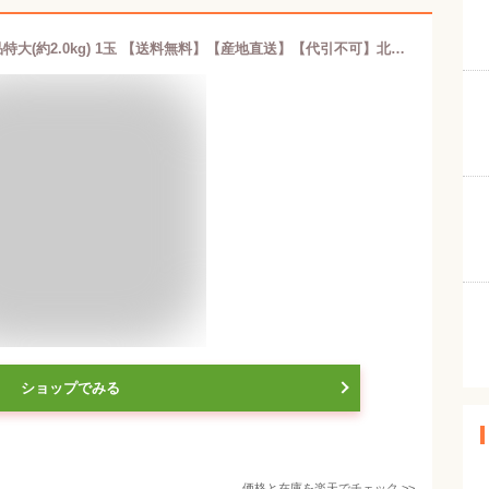
夕張市農協直送 共撰品 夕張メロン秀品特大(約2.0kg) 1玉 【送料無料】【産地直送】【代引不可】北海道 お土産 おみやげ お中元 贈答品 引出物 赤肉メロン お供え物 お盆 名物
ショップでみる
価格と在庫を
楽天
でチェック
>>