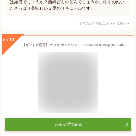
は如何でしょうか？西郷どんのどんでしょうか。ゆずの効い
たさっぱり美味しい３度のリキュールです。
全てのおすすめコメント
(
1
件)
>
13
no.
【ギフト対応可】 ツヌキ カムクワット "TSUNUKI KUMQUAT " 40度 700ml 箱付き 本坊酒造 鹿児島県 金柑 リキュール お酒 ギフト プレゼント 飲み比べ 内祝い 誕生日 男性 女性 母の日 父の日
ショップでみる