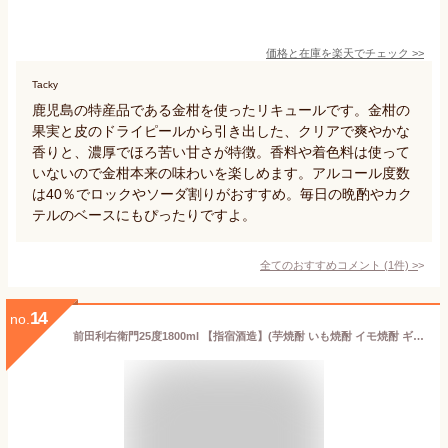
価格と在庫を
楽天
でチェック
>>
Tacky
鹿児島の特産品である金柑を使ったリキュールです。金柑の
果実と皮のドライピールから引き出した、クリアで爽やかな
香りと、濃厚でほろ苦い甘さが特徴。香料や着色料は使って
いないので金柑本来の味わいを楽しめます。アルコール度数
は40％でロックやソーダ割りがおすすめ。毎日の晩酌やカク
テルのベースにもぴったりですよ。
全てのおすすめコメント
(
1
件)
>
14
no.
前田利右衛門25度1800ml 【指宿酒造】(芋焼酎 いも焼酎 イモ焼酎 ギフト 芋 内祝い 誕生日 贈答 お酒 還暦祝い 手土産 焼酎 プレゼント 還暦 お祝い 内祝 酒 退職祝い 焼酎のひご屋)