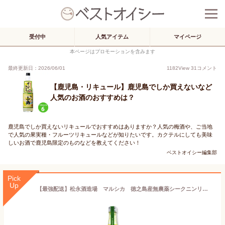
受付中
人気アイテム
マイページ
本ページはプロモーションを含みます
最終更新日：2026/06/01
1182
View
31
コメント
【鹿児島・リキュール】鹿児島でしか買えないなど
人気のお酒のおすすめは？
鹿児島でしか買えないリキュールでおすすめはありますか？人気の梅酒や、ご当地
で人気の果実種・フルーツリキュールなどが知りたいです。カクテルにしても美味
しいお酒で鹿児島限定のものなどを教えてください！
ベストオイシー編集部
Pick
Up
【最強配送】松永酒造場 マルシカ 徳之島産無農薬シークニンリキュール 10度/720ml