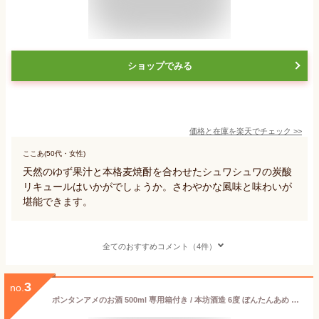
ショップでみる
価格と在庫を
楽天
でチェック
>>
ここあ(50代・女性)
天然のゆず果汁と本格麦焼酎を合わせたシュワシュワの炭酸
リキュールはいかがでしょうか。さわやかな風味と味わいが
堪能できます。
全てのおすすめコメント（4件）
3
no.
ボンタンアメのお酒 500ml 専用箱付き / 本坊酒造 6度 ぼんたんあめ 珍しいお酒 リキュール 鹿児島県 南国特産 文旦飴 ギフト プレゼント 父の日