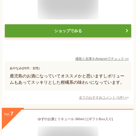
ショップでみる
価格と在庫を
Amazon
でチェック
>>
あやなみ(20代・女性)
鹿児島のお酒になっていてオススメかと思いますしボリュー
ムもあってスッキリとした柑橘系の味わいになっています。
全てのおすすめコメント
(
1
件)
>
7
no.
ゆずのお酒 [ リキュール 360ml ] [ギフトBox入り]