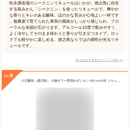
松永酒造場のシークニンリキュールはいかが。徳之島に自生
する島みかん「シークニン」を使ったリキュールで、爽やか
な香りとキレのある酸味、ほのかな苦みが心地よい一杯です
。無農薬で育てられた果実の風味がしっかり感じられ、フロ
ーラルな余韻が広がります。アルコール10度で飲みやすく、
よく冷やしてそのまま味わうと香りが引き立つタイプ。ロッ
クでも軽やかに楽しめる、徳之島ならではの個性が光るリキ
ュールです。
全てのおすすめコメント
(
1
件)
>
9
no.
小正醸造（鹿児島） 小鶴サワー専用ゆずレモン 600 ml×6本 リキュール・スピリッツ【送料無料※一部地域は除く】