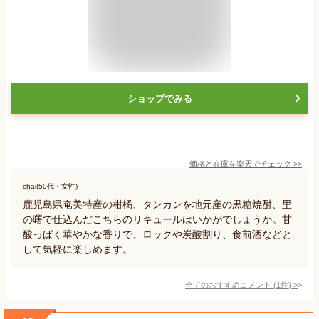
ショップでみる
価格と在庫を
楽天
でチェック
>>
chai(50代・女性)
鹿児島県奄美特産の柑橘、タンカンを地元産の黒糖焼酎、里
の曙で仕込んだこちらのリキュールはいかがでしょうか。甘
酸っぱく華やかな香りで、ロックや炭酸割り、食前酒などと
して気軽に楽しめます。
全てのおすすめコメント
(
1
件)
>