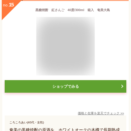
15
no.
黒糖焼酎 紅さんご 40度/300ml 箱入 奄美大島
ショップでみる
価格と在庫を
楽天
でチェック
>>
ころころあい(40代・女性)
奄美の黒糖焼酎の原酒を、ホワイトオークの木樽で長期熟成