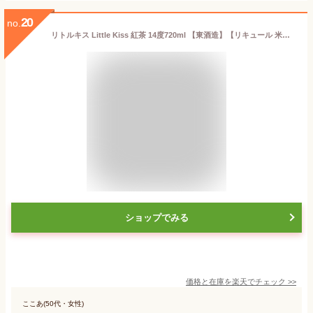
20
no.
リトルキス Little Kiss 紅茶 14度720ml 【東酒造】【リキュール 米焼酎 こめ焼酎 鹿児島 手土産 楽天 プレゼント ギフト あす楽】
ショップでみる
価格と在庫を
楽天
でチェック
>>
ここあ(50代・女性)