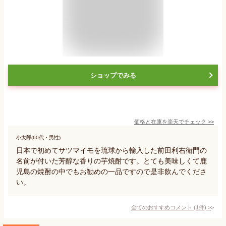
ショップでみる
価格と在庫を
楽天
でチェック
>>
小太郎(60代・男性)
日本で初めてサツマイモを琉球から輸入した前田利右衛門の
名前が付いた芳醇な香りの芋焼酎です。とても美味しくて鹿
児島の焼酎の中でもお勧めの一品ですので是非飲んでくださ
い。
全てのおすすめコメント
(
1
件)
>