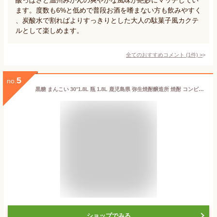
ます。度数も6%と低めで普段お酒を嗜まない方も飲みやすく
、炭酸水で割ればよりすっきりとした大人の駄菓子風カクテ
ルとして楽しめます。
全てのおすすめコメント
(
1
件)
>
5
no.
黒糖 まんこい 30°1.8L 瓶 1.8L 鹿児島県 弥生焼酎醸造所 焼酎 コンビニ受取対応商品 お酒 父の日 プレゼント
ショップでみる