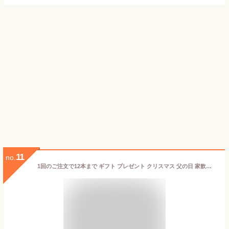
11
no.
1回のご注文で12本まで ギフト プレゼント クリスマス 父の日 家飲み ヤマト運輸 里の曙 奄美たんかん酒 720ml瓶 箱入り 町田酒造 鹿児島県