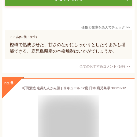
価格と在庫を
楽天
でチェック
>>
ここあ(50代・女性)
樫樽で熟成させた、甘さのなかにしっかりとしたうまみも堪
能できる、鹿児島県産の本格焼酎はいかがでしょうか。
全てのおすすめコメント
(
1
件)
>
6
no.
町田酒造 奄美たんかん酒 [ リキュール 12度 日本 鹿児島県 300ml×12本 瓶 ]