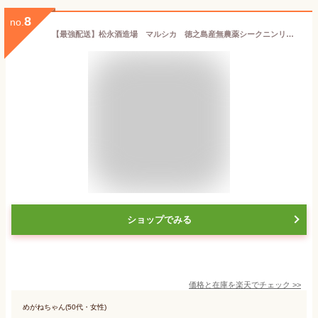
8
no.
【最強配送】松永酒造場 マルシカ 徳之島産無農薬シークニンリキュール 10度/720ml
ショップでみる
価格と在庫を
楽天
でチェック
>>
めがねちゃん(50代・女性)