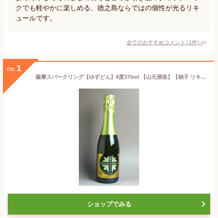
クでも軽やかに楽しめる、徳之島ならではの個性が光るリキ
ュールです。
全てのおすすめコメント
(
1
件)
>
1
no.
薩摩スパークリング【ゆずどん】8度375ml 【山元酒造】【柚子 リキュール 鹿児島 手土産 楽天 プレゼント ギフト あす楽】
ショップでみる