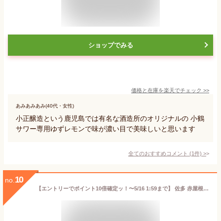
ショップでみる
価格と在庫を
楽天
でチェック
>>
あみあみあみ(40代・女性)
小正醸造という鹿児島では有名な酒造所のオリジナルの 小鶴
サワー専用ゆずレモンで味が濃い目で美味しいと思います
全てのおすすめコメント
(
1
件)
>
10
no.
【エントリーでポイント10倍確定ッ！〜5/16 1:59まで】 佐多 赤屋根マンダリン 箱なし 720ml リキュール 九州 鹿児島 母の日 父の日