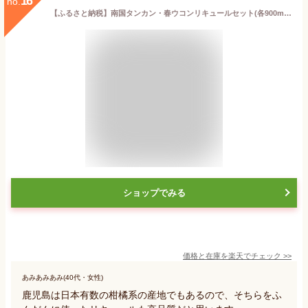
16
no.
【ふるさと納税】南国タンカン・春ウコンリキュールセット(各900ml)鹿児島県産 芋焼酎 酒 リキュール たんかん タンカン 柑橘 フルーツ ウコン 飲み比べ セット【南国酒蔵88】
ショップでみる
価格と在庫を
楽天
でチェック
>>
あみあみあみ(40代・女性)
鹿児島は日本有数の柑橘系の産地でもあるので、そちらをふ