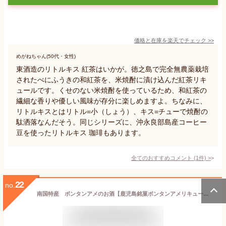
価格と在庫を
楽天
でチェック
>>
めがねちゃん(50代・女性)
東酒造のリトルキス 紅茶はいかが。徳之島で完全無農薬栽培
されたべにふうきの和紅茶を、米焼酎に漬け込んだ紅茶リキ
ュールです。くせのない米焼酎を使っているため、和紅茶の
繊細な香りや優しい風味が存分に楽しめますよ。ちなみに、
リトルキスとはリトル=小（しょう）、キス=チューで焼酎の
駄洒落なんだそう。同じシリーズに、沖永良部島産コーヒー
豆を使ったリトルキス 珈琲もあります。
全てのおすすめコメント
(
1
件)
>
22
no.
南国特産 ボンタンアメのお酒【鹿児島銘菓ボンタンアメリキュール】