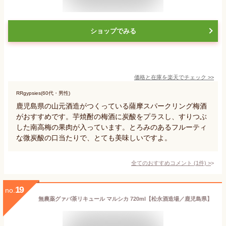
ショップでみる
価格と在庫を
楽天
でチェック
>>
RRgypsies(60代・男性)
鹿児島県の山元酒造がつくっている薩摩スパークリング梅酒
がおすすめです。芋焼酎の梅酒に炭酸をプラスし、すりつぶ
した南高梅の果肉が入っています。とろみのあるフルーティ
な微炭酸の口当たりで、とても美味しいですよ。
全てのおすすめコメント
(
1
件)
>
19
no.
無農薬グァバ茶リキュール マルシカ 720ml【松永酒造場／鹿児島県】