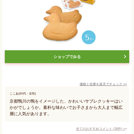
ショップでみる
価格と在庫を
楽天
でチェック
>>
ここあ(50代・女性)
京都鴨川の鴨をイメージした、かわいいサブレクッキーはい
かがでしょうか。素朴な味わいでお子さまから大人まで幅広
層に人気があります。
全てのおすすめコメント
(
28
件)
>