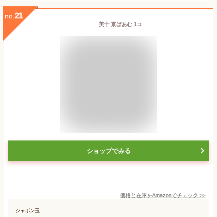
21
no.
美十 京ばあむ 1コ
ショップでみる
価格と在庫を
Amazon
でチェック
>>
シャボン玉