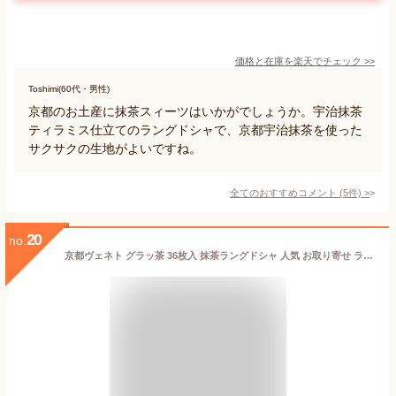
価格と在庫を
楽天
でチェック
>>
Toshimi(60代・男性)
京都のお土産に抹茶スィーツはいかがでしょうか。宇治抹茶
ティラミス仕立てのラングドシャで、京都宇治抹茶を使った
サクサクの生地がよいですね。
全てのおすすめコメント
(
5
件)
>
20
no.
京都ヴェネト グラッ茶 36枚入 抹茶ラングドシャ 人気 お取り寄せ ラングドシャ クッキー 個包装 京都 お土産 ギフト プレゼント お歳暮 抹茶スイーツ お菓子 [ティラミス仕立ての抹茶ラングドシャ]