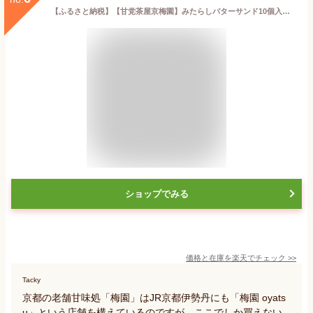
【ふるさと納税】【甘党茶屋京梅園】みたらしバターサンド10個入り | みたらし バターサンド 10個 京都府 京都市 京都 お土産 おやつ スイーツ 和菓子 クッキー 洋菓子 逸品 お取り寄せ グルメ ご当地 ギフト プレゼント ご自宅用 梅園
ショップでみる
価格と在庫を
楽天
でチェック
>>
Tacky
京都の老舗甘味処「梅園」はJR京都伊勢丹にも「梅園 oyats
u」という店舗を構えているのですが、ここでしか買えない