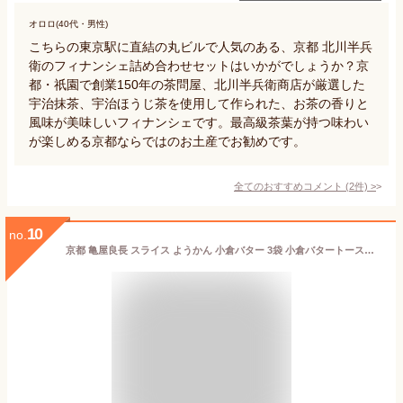
オロロ(40代・男性)
こちらの東京駅に直結の丸ビルで人気のある、京都 北川半兵
衛のフィナンシェ詰め合わせセットはいかがでしょうか？京
都・祇園で創業150年の茶問屋、北川半兵衛商店が厳選した
宇治抹茶、宇治ほうじ茶を使用して作られた、お茶の香りと
風味が美味しいフィナンシェです。最高級茶葉が持つ味わい
が楽しめる京都ならではのお土産でお勧めです。
全てのおすすめコメント
(
2
件)
>
10
no.
京都 亀屋良長 スライス ようかん 小倉バター 3袋 小倉バタートーストにも パンのお供 ギフト 羊羹 あんバター パン 用 あんこ 和菓子 和スイーツ 朝ごはん 朝食 間食 おやつ おいしい 美味しい 絶品 お取り寄せ ようかんパン スライス羊羹 お土産 京都和菓子 ギフト