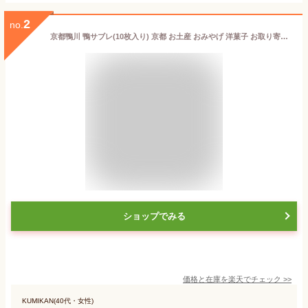
2
no.
京都鴨川 鴨サブレ(10枚入り) 京都 お土産 おみやげ 洋菓子 お取り寄せ おとりよせ 詰め合わせ つめあわせ お菓子 おかし プレゼント ギフト おしゃれ プチギフト かわいい サブレ クッキー 個包装 内祝い 出産祝い キッズ 出産内祝い ホワイトデー 引き出物 鳥サブレ
ショップでみる
価格と在庫を
楽天
でチェック
>>
KUMIKAN(40代・女性)