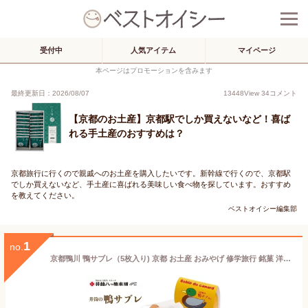
受付中
人気アイテム
マイページ
本ページはプロモーションを含みます
最終更新日：2026/08/07
13448
View
34
コメント
【京都のお土産】京都駅でしか買えないなど！喜ば
れる手土産のおすすめは？
京都旅行に行くので親戚へのお土産を購入したいです。新幹線で行くので、京都駅
でしか買えないなど、手土産に喜ばれる美味しい食べ物を探しています。おすすめ
を教えてください。
ベストオイシー編集部
1
no.
京都鴨川 鴨サブレ（5枚入り) 京都 お土産 おみやげ 修学旅行 銘菓 洋菓子 お取り寄せ おとりよせ 詰め合わせ お菓子 おかし プレゼント ギフト 子供 おしゃれ プチギフト 退職 かわいい サブレ クッキー 個包装 内祝い キッズ 出産祝い お返し お年賀 御年賀 手土産