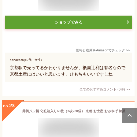
ショップでみる
価格と在庫を
Amazon
でチェック
>>
nanacoco(40代・女性)
京都駅で売ってるかわかりませんが、祇園辻利は有名なので
京都土産にはいいと思います。ひもちもいいですしね
全てのおすすめコメント
(
3
件)
>
23
no.
井筒八ッ橋 化粧箱入り60枚（3枚×20袋） 京都 お土産 おみやげ 銘菓 名物 和菓子 八ッ橋 八ツ橋 八つ橋 帰省 旅行 修学旅行 お取り寄せ おとりよせ やつはし おやつ お菓子 おかし ご当地 ギフト 退職 お礼 シナモン 煎餅 せんべい 焼き 菓子 お歳暮