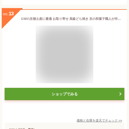
13
no.
GWの京都土産に最適 お取り寄せ 高級どら焼き 京の和菓子職人が作る 大人リッチな【くりーむ小町 小豆（あずき）5個入】本州送料込／クール冷凍便 土日も休まず工場にて製造・発送【ギフト対応包装・のし承ります】どらやきの 京阿月（きょうあずき）贈り物 老舗の手みやげ
ショップでみる
価格と在庫を
楽天
でチェック
>>