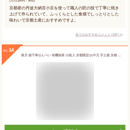
ひひん(60代・男性)
京都産の丹波大納言小豆を使って職人の匠の技で丁寧に焼き
上げて作られていて、ふっくらとした食感でしっとりとした
味わいで京都土産におすすめですよ。
全てのおすすめコメント
(
2
件)
>
14
no.
鼓月 姫千寿せんべい 有機抹茶 12枚入 京都限定/お中元 手土産 京都 和菓子 ギフト お礼 お祝い お返し お供え