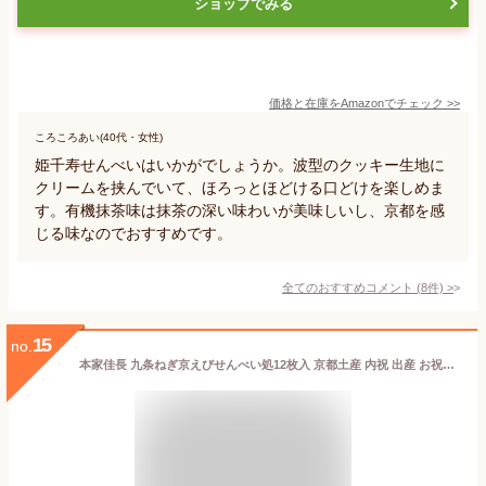
ショップでみる
価格と在庫を
Amazon
でチェック
>>
ころころあい(40代・女性)
姫千寿せんべいはいかがでしょうか。波型のクッキー生地に
クリームを挟んでいて、ほろっとほどける口どけを楽しめま
す。有機抹茶味は抹茶の深い味わいが美味しいし、京都を感
じる味なのでおすすめです。
全てのおすすめコメント
(
8
件)
>
15
no.
本家佳長 九条ねぎ京えびせんべい処12枚入 京都土産 内祝 出産 お祝い お返し 結婚 記念日 和菓子 菓子折り 手土産 個包装 ギフト［モンドセレクション12年連続金賞受賞］