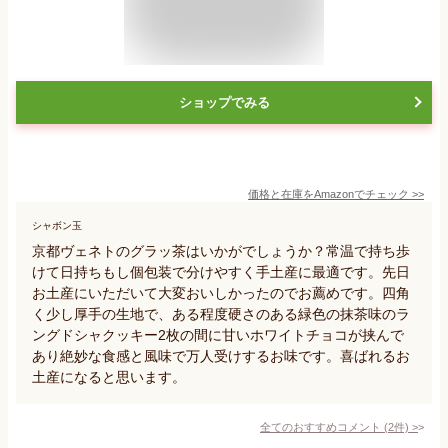
ショップでみる
価格と在庫を
Amazon
でチェック
>>
シャボン玉
京都ヴェネトのグラッ茶はいかがでしょうか？常温で持ち歩
けて日持ちもし個包装で分けやすく手土産に最適です。先日
お土産にいただいて大変おいしかったのでお薦めです。四角
く少し厚手の生地で、ある程度硬さのある緑色の抹茶味のラ
ングドシャクッキー2枚の間に甘いホワイトチョコが挟んで
あり絶妙な食感と風味で万人受けするお味です。喜ばれるお
土産になると思います。
全てのおすすめコメント
(
2
件)
>