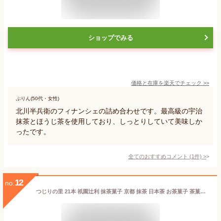
ショップでみる
価格と在庫を
楽天
でチェック
>>
ぷりん(50代・女性)
北川半兵衛のフィナンシェの詰め合わせです。最高級の宇治
抹茶とほうじ茶を使用しており、しっとりしていて美味しか
ったです。
全てのおすすめコメント
(
1
件)
>
12
no.
つじりの里 21本 祇園辻利 抹茶菓子 京都 抹茶 日本茶 お茶菓子 茶菓子 お菓子 菓子 和菓子 洋菓子 焼き菓子 せんべい 煎餅 クッキー 京都菓子 スイーツ 和スイーツ 個包装 小分け 高級 和風 京都土産 ギフト プレゼント 贈り物 お取り寄せ