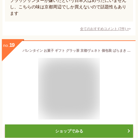
ブラックサンダーが嫌いだという日本人はめったにいません
し、こちらの味は京都周辺でしか買えないので話題性もあり
ます
全てのおすすめコメント
(
7
件)
>
19
no.
バレンタイン お菓子 ギフト グラッ茶 京都ヴェネト 個包装 ばらまき チョコ以外 抹茶 焼菓子 クッキー 京都 お土産 抹茶スイーツ 小分け 退職 職場 産休 出産 誕生日 内祝 御祝 結婚記念日 ホワイトデー お返し プチギフト 日本 修学旅行 京都土産 帰省 お供え 御供
ショップでみる