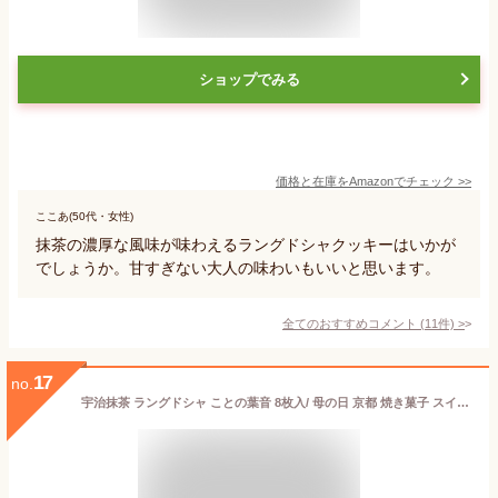
ショップでみる
価格と在庫を
Amazon
でチェック
>>
ここあ(50代・女性)
抹茶の濃厚な風味が味わえるラングドシャクッキーはいかが
でしょうか。甘すぎない大人の味わいもいいと思います。
全てのおすすめコメント
(
11
件)
>
17
no.
宇治抹茶 ラングドシャ ことの葉音 8枚入/ 母の日 京都 焼き菓子 スイーツ 抹茶ラングドシャ 抹茶の菓子 お祝い 出産 内祝い お見舞い 洋菓子 ギフト お返し おみやげ 退社 挨拶 手土産 プチギフト 贈り物 個包装 クッキー チョコレート ホワイトデー