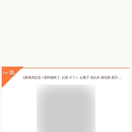
11
no.
【新発売記念 / 送料無料 】 お茶 ギフト お菓子 花以外 個包装 翌日 あす楽 高級 フィナンシェ 6個入 宇治抹茶 ほうじ茶 抹茶 人気 老舗 プレゼント スイーツ プチギフト 焼き菓子 日持ち 東京駅 お土産 セット お供え あす楽スイーツ 京都 北川半兵衛