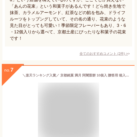
「あんの花束」という和菓子があるんです！どら焼き生地で
抹茶、カラメルアーモンド、紅茶などの餡を包み、ドライフ
ルーツをトップングしていて、その名の通り、花束のような
見た目がとっても可愛い！季節限定フレーバーもあり、3・6
・12個入りから選べて、京都土産にぴったりな和菓子の花束
です！
全てのおすすめコメント
(
2
件)
>
7
no.
＼楽天ランキング入賞／ 京都銘菓 満月 阿闍梨餅 10個入 贈答用 箱入り 熨斗対応 阿闍梨 もち 京都 高級 和菓子 半生菓子 老舗 お取り寄せ お土産 つぶあん 粒あん 個包装 ギフト 京都名物 京都土産 お取り寄せお菓子 美味しい和菓子 阿闍梨餅満月 お中元 御中元 父の日