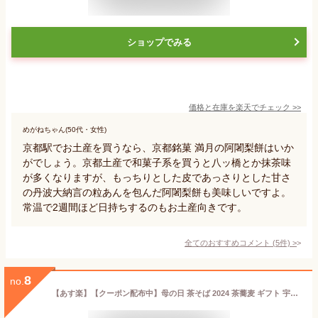
ショップでみる
価格と在庫を
楽天
でチェック
>>
めがねちゃん(50代・女性)
京都駅でお土産を買うなら、京都銘菓 満月の阿闍梨餅はいか
がでしょう。京都土産で和菓子系を買うと八ッ橋とか抹茶味
が多くなりますが、もっちりとした皮であっさりとした甘さ
の丹波大納言の粒あんを包んだ阿闍梨餅も美味しいですよ。
常温で2週間ほど日持ちするのもお土産向きです。
全てのおすすめコメント
(
5
件)
>
8
no.
【あす楽】【クーポン配布中】母の日 茶そば 2024 茶蕎麦 ギフト 宇治抹茶そば ほうじ茶そば 3袋 6人前 つゆ付き 蕎麦 食べ物 京都 手土産 お供え 高級 内祝 お取り寄せ 送料無料 プレゼント 引越しそば 出産 誕生日 お返し 食べ物 人気 高級 お祝い 縁起物 花以外 食品