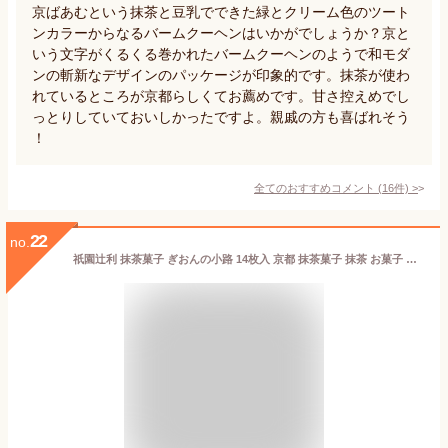
京ばあむという抹茶と豆乳でできた緑とクリーム色のツート
ンカラーからなるバームクーヘンはいかがでしょうか？京と
いう文字がくるくる巻かれたバームクーヘンのようで和モダ
ンの斬新なデザインのパッケージが印象的です。抹茶が使わ
れているところが京都らしくてお薦めです。甘さ控えめでし
っとりしていておいしかったですよ。親戚の方も喜ばれそう
！
全てのおすすめコメント
(
16
件)
>
22
no.
祇園辻利 抹茶菓子 ぎおんの小路 14枚入 京都 抹茶菓子 抹茶 お菓子 和スイーツ ギフト お土産