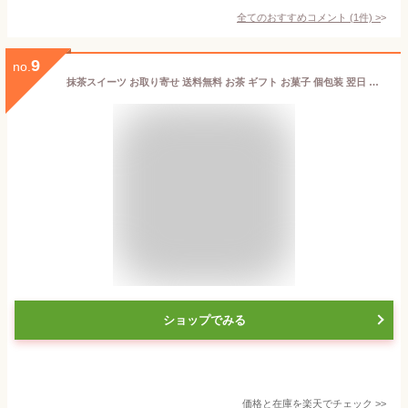
全てのおすすめコメント
(
1
件)
>
9
no.
抹茶スイーツ お取り寄せ 送料無料 お茶 ギフト お菓子 個包装 翌日 あす楽 高級 フィナンシェ 12個入 宇治抹茶 ほうじ茶 抹茶 人気 常温 プレゼント スイーツ プチギフト ほうじ茶 焼き菓子 日持ち お土産 セット東京駅 お土産 手土産 京都 北川半兵衛
ショップでみる
価格と在庫を
楽天
でチェック
>>