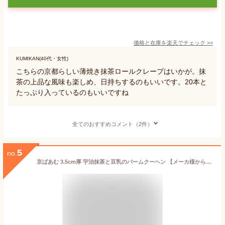
価格と在庫を
楽天
でチェック
>>
KUMIKAN(40代・女性)
こちらの京都らしい薄焼き抹茶ロールクレープはいかが。抹
茶の上品な風味も楽しめ、日持ちするのもいいです。20本と
たっぷり入っているのもいいですね
全てのおすすめコメント（2件）
5
no.
京ばあむ 3.5cm厚 宇治抹茶と豆乳のバームクーヘン 【メーカ様から直取引。賞味期限が常に新しい安心できます】【京都土産 バウムクーヘン 宇治抹茶】