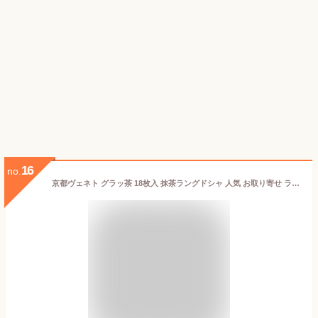
16
no.
京都ヴェネト グラッ茶 18枚入 抹茶ラングドシャ 人気 お取り寄せ ラングドシャ クッキー 個包装 京都 お土産 ギフト プレゼント バレンタインデー 誕生日 お礼 内祝 出産 お祝い お返し 結婚 記念日 洋菓子 抹茶スイーツ お菓子 [ティラミス仕立ての抹茶ラングドシャ]