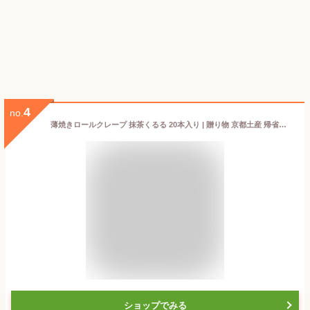
4
no.
薄焼きロールクレープ 抹茶くるる 20本入り | 贈り物 京都土産 帰省土産 旅行 京都 お土産 手土産 お菓子 抹茶スイーツ お取り寄せスイーツ 焼菓子 ギフト 取り寄せ 森半 抹茶 チョコレート チョコ コルネット 宇治 お取り寄せ 内祝い 和スイーツ 返礼 御礼 お返し
ショップでみる