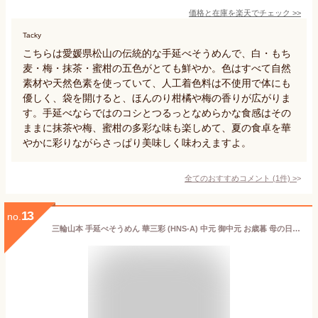
価格と在庫を
楽天
でチェック
>>
Tacky
こちらは愛媛県松山の伝統的な手延べそうめんで、白・もち
麦・梅・抹茶・蜜柑の五色がとても鮮やか。色はすべて自然
素材や天然色素を使っていて、人工着色料は不使用で体にも
優しく、袋を開けると、ほんのり柑橘や梅の香りが広がりま
す。手延べならではのコシとつるっとなめらかな食感はその
ままに抹茶や梅、蜜柑の多彩な味も楽しめて、夏の食卓を華
やかに彩りながらさっぱり美味しく味わえますよ。
全てのおすすめコメント
(
1
件)
>
13
no.
三輪山本 手延べそうめん 華三彩 (HNS-A) 中元 御中元 お歳暮 母の日 敬老の日 残暑見舞い ギフト そうめん カラフル 3色の彩り鮮やか のし・ラッピング可 贈答用 内祝い お返し 出産 おしゃれ 素麺（そうめん）