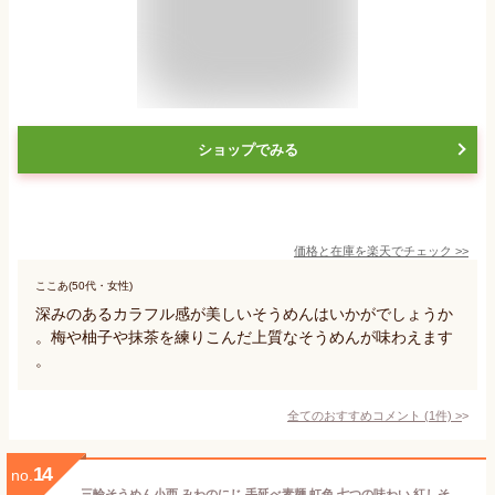
ショップでみる
価格と在庫を
楽天
でチェック
>>
ここあ(50代・女性)
深みのあるカラフル感が美しいそうめんはいかがでしょうか
。梅や柚子や抹茶を練りこんだ上質なそうめんが味わえます
。
全てのおすすめコメント
(
1
件)
>
14
no.
三輪そうめん小西 みわのにじ 手延べ素麺 虹色 七つの味わい 紅しそ しょうが トマト よもぎ 青しそ ブルーベリー むらさき芋 白 奈良 三輪そうめん ギフト 夏 お中元 敬老の日 和雑貨 四季彩堂