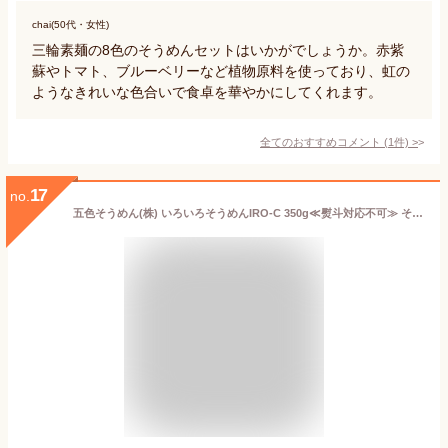
chai(50代・女性)
三輪素麺の8色のそうめんセットはいかがでしょうか。赤紫
蘇やトマト、ブルーベリーなど植物原料を使っており、虹の
ようなきれいな色合いで食卓を華やかにしてくれます。
全てのおすすめコメント
(
1
件)
>
17
no.
五色そうめん(株) いろいろそうめんIRO-C 350g≪熨斗対応不可≫ そうめん カラフル いろいろそうめん 愛媛 麺