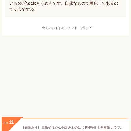
いもの7色のおそうめんです。自然なもので着色してあるの
で安心ですね。
全てのおすすめコメント（2件）
11
no.
【在庫あり】 三輪そうめん小西 みわのにじ RMW-8 七色素麺 カラフル 虹色 乾麺 詰め合わせ [zk] 【在庫あり メール便】