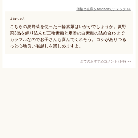
価格と在庫を
Amazon
でチェック
>>
よねちゃん
こちらの夏野菜を使った三輪素麺はいかがでしょうか。夏野
菜3品を練り込んだ三輪素麺と定番の白素麺の詰め合わせで
カラフルなのでお子さんも喜んでくれそう。コシがありつる
っと心地良い喉越しを楽しめますよ。
全てのおすすめコメント
(
1
件)
>