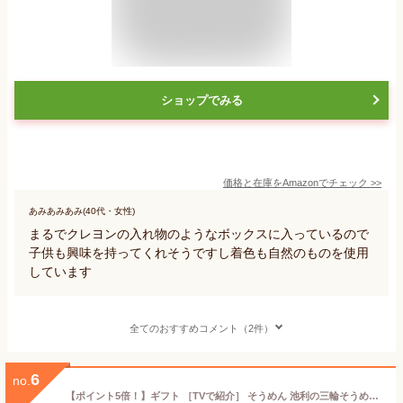
ショップでみる
価格と在庫を
Amazon
でチェック
>>
あみあみあみ(40代・女性)
まるでクレヨンの入れ物のようなボックスに入っているので
子供も興味を持ってくれそうですし着色も自然のものを使用
しています
全てのおすすめコメント（2件）
6
no.
【ポイント5倍！】ギフト ［TVで紹介］ そうめん 池利の三輪そうめん 色撫子（いろなでしこ）50g×5束 木箱 手延べ【4個以上ご購入で送料無料】カラフル プレゼント 贈り物 御中元 お中元 御祝 誕生日 内祝 お歳暮 プチギフト 手土産