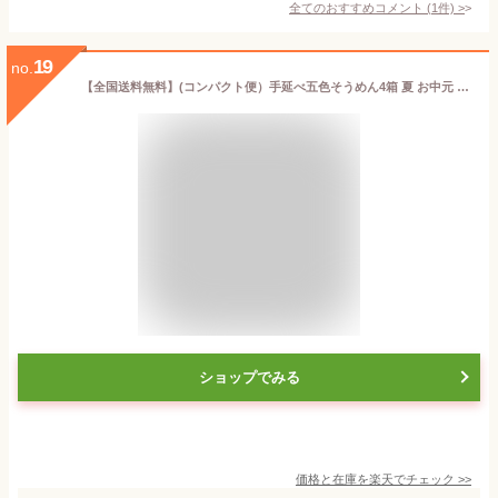
全てのおすすめコメント
(
1
件)
>
19
no.
【全国送料無料】(コンパクト便）手延べ五色そうめん4箱 夏 お中元 ギフト そうめん 乾麺 御中元 お中元 ギフト 内祝い 入学 卒業 お返し 結婚内祝い 出産内祝い 引越し 挨拶 快気祝い お礼 非常食 保存食
ショップでみる
価格と在庫を
楽天
でチェック
>>