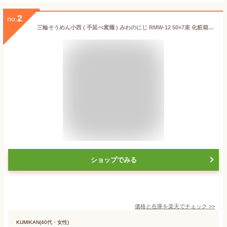
2
no.
三輪そうめん小西 ( 手延べ素麺 ) みわのにじ RMW-12 50×7束 化粧箱入り カラフル 色付き素麺 そうめん 三輪素麺 送料無料
ショップでみる
価格と在庫を
楽天
でチェック
>>
KUMIKAN(40代・女性)