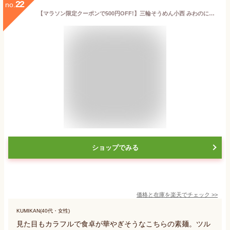
22
no.
【マラソン限定クーポンで500円OFF!】三輪そうめん小西 みわのにじ 木箱入り RMW-30Y そうめん 青しそ 紅しそ 紫いも しょうが ブルーベリー トマト よもぎ
ショップでみる
価格と在庫を
楽天
でチェック
>>
KUMIKAN(40代・女性)
見た目もカラフルで食卓が華やぎそうなこちらの素麺。ツル