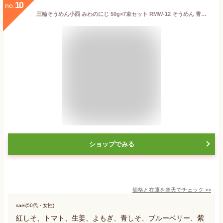
10
no.
三輪そうめん小西 みわのにじ 50g×7束セット RMW-12 そうめん 青しそ 紅しそ 紫いも しょうが ブルーベリー トマト よもぎ
ショップでみる
価格と在庫を
楽天
でチェック
>>
saei(50代・女性)
紅しそ、トマト、生姜、よもぎ、青しそ、ブルーベリー、紫