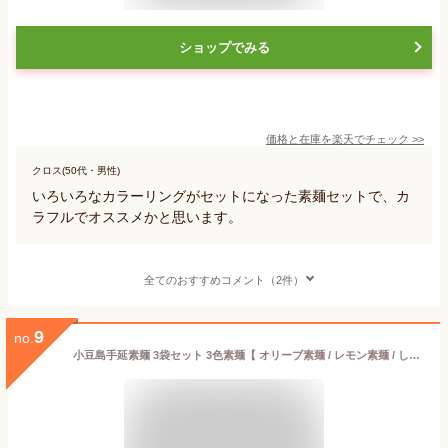
ショップでみる
価格と在庫を
楽天
でチェック
>>
クロス(50代・男性)
いろいろなカラーリングがセットになった素麺セットで、カ
ラフルでオススメかと思います。
全てのおすすめコメント（2件）
9
no.
小豆島手延素麺 3袋セット 3色素麺【 オリーブ素麺 / レモン素麺 / しそ素麺 】各1袋メール便 送料無料 小豆島素麺 素麺 小豆島そうめん そうめん 味比べ 小豆島 島の光 小豆島直送 日本三大素麺 高級 ギフト OLIVE ISLAND オリーブアイランド