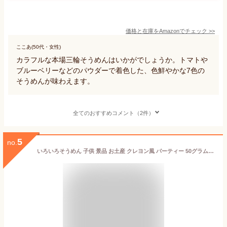
価格と在庫を
Amazon
でチェック
>>
ここあ(50代・女性)
カラフルな本場三輪そうめんはいかがでしょうか。トマトや
ブルーベリーなどのパウダーで着色した、色鮮やかな7色の
そうめんが味わえます。
全てのおすすめコメント（2件）
5
no.
いろいろそうめん 子供 景品 お土産 クレヨン風 パーティー 50グラム (x 7)