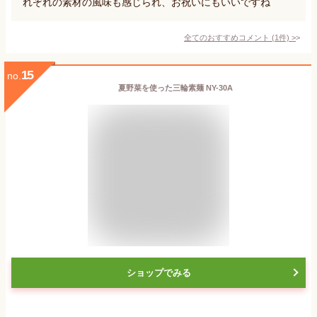
れぞれの素材の風味も感じられ、お祝いにもいいですね
全てのおすすめコメント
(
1
件)
>
15
no.
夏野菜を使った三輪素麺 NY-30A
ショップでみる