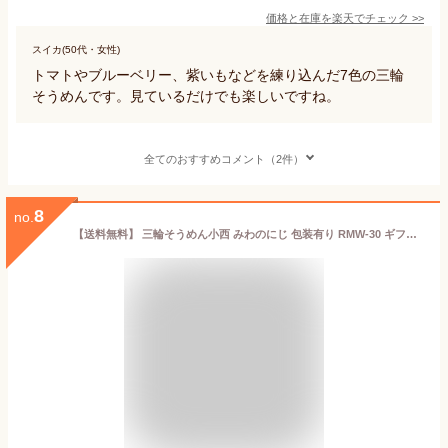
価格と在庫を
楽天
でチェック
>>
スイカ(50代・女性)
トマトやブルーベリー、紫いもなどを練り込んだ7色の三輪
そうめんです。見ているだけでも楽しいですね。
全てのおすすめコメント（2件）
8
no.
【送料無料】 三輪そうめん小西 みわのにじ 包装有り RMW-30 ギフト そうめん 七色 虹色 変わり素麺 みわそうめん カラーそうめん