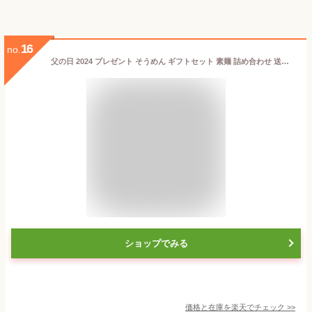
16
no.
父の日 2024 プレゼント そうめん ギフトセット 素麺 詰め合わせ 送料無料 三輪そうめん小西 RMW-30 みわのにじ 50g×16束 三輪そうめん 虹 三輪素麺 虹色 レインボー カラフル 出産内祝 内祝い 誕生日
ショップでみる
価格と在庫を
楽天
でチェック
>>