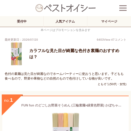
受付中
人気アイテム
マイページ
本ページはプロモーションを含みます
最終更新日：2026/07/20
6403
View
47
コメント
カラフルな見た目が綺麗な色付き素麺のおすすめ
は？
色付の素麺は見た目が綺麗なのでホームパーティーに使おうと思います。子どもも
食べるので、野菜や果物などの自然のもので色付けしている物が良いです。
ともぞう(50代・女性)
1
no.
FUN fun のどごしお野菜そうめん (三輪素麺×緑黄色野菜) かぼちゃ・おくら・トマト・青しそ カラフル 色付き (50g*5束) 250g