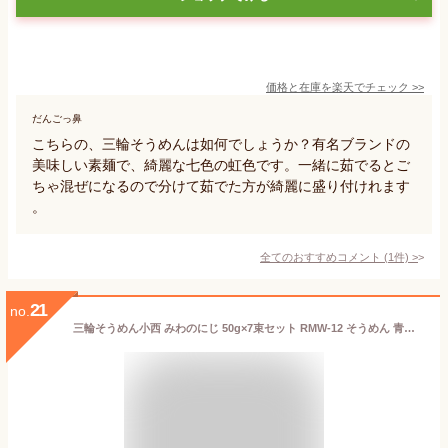
価格と在庫を
楽天
でチェック
>>
だんごっ鼻
こちらの、三輪そうめんは如何でしょうか？有名ブランドの
美味しい素麺で、綺麗な七色の虹色です。一緒に茹でるとご
ちゃ混ぜになるので分けて茹でた方が綺麗に盛り付けれます
。
全てのおすすめコメント
(
1
件)
>
21
no.
三輪そうめん小西 みわのにじ 50g×7束セット RMW-12 そうめん 青しそ 紅しそ 紫いも しょうが ブルーベリー トマト よもぎ