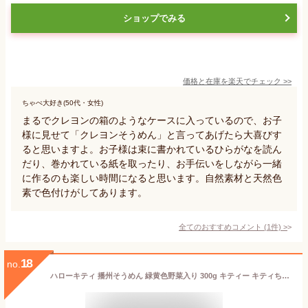
ショップでみる
価格と在庫を
楽天
でチェック
>>
ちゃぺ大好き(50代・女性)
まるでクレヨンの箱のようなケースに入っているので、お子
様に見せて「クレヨンそうめん」と言ってあげたら大喜びす
ると思いますよ。お子様は束に書かれているひらがなを読ん
だり、巻かれている紙を取ったり、お手伝いをしながら一緒
に作るのも楽しい時間になると思います。自然素材と天然色
素で色付けがしてあります。
全てのおすすめコメント
(
1
件)
>
18
no.
ハローキティ 播州そうめん 緑黄色野菜入り 300g キティー キティちゃん キャラクター グッズ 食品 食べ物 乾麺 非常食 保存食 日持ちする お取り寄せ グルメ 日本 お土産