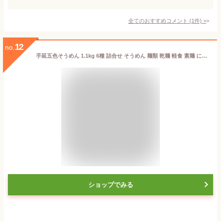
全てのおすすめコメント
(
1
件)
>
12
no.
手延五色そうめん 1.1kg 6種 詰合せ そうめん 麺類 乾麺 軽食 素麺 にゅうめん 手延べ 白 もち麦 梅 抹茶 蜜柑 五色 自然素材 天然色素 国産 五色そうめん
ショップでみる