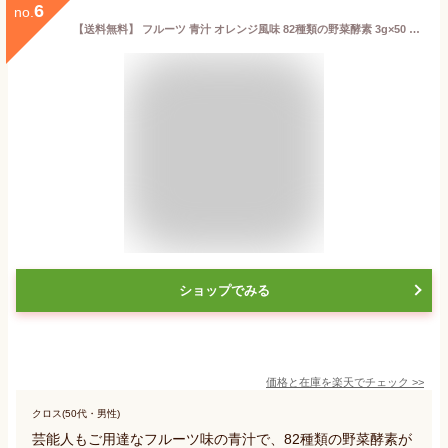
6
no.
【送料無料】 フルーツ 青汁 オレンジ風味 82種類の野菜酵素 3g×50 スティック 植物性乳酸菌入り あおじる 乳酸菌青汁 酵素青汁 酵素 乳酸菌 野菜酵素 やさい酵素 酵素ドリンク 美容ドリンク 健康飲料乳酸菌 健康ドリンク
ショップでみる
価格と在庫を
楽天
でチェック
>>
クロス(50代・男性)
芸能人もご用達なフルーツ味の青汁で、82種類の野菜酵素が