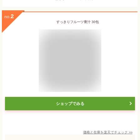
2
no.
すっきりフルーツ青汁 30包
ショップでみる
価格と在庫を
楽天
でチェック
>>