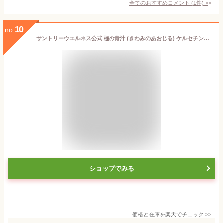
全てのおすすめコメント
(
1
件)
>
10
no.
サントリーウエルネス公式 極の青汁 (きわみのあおじる) ケルセチンプラス 大麦若葉 明日葉 青汁 あおじる 粉末 顆粒 90包/約30〜90日分
ショップでみる
価格と在庫を
楽天
でチェック
>>