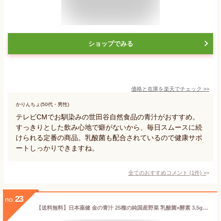
ショップでみる
価格と在庫を
楽天
でチェック
>>
かりんちょ(50代・男性)
テレビCMでお馴染みの世田谷自然食品の青汁がおすすめ。
すっきりとした飲み心地で癖がないから、毎日スムースに続
けられる定番の商品。乳酸菌も配合されているので健康サポ
ートしっかりできますね。
全てのおすすめコメント
(
1
件)
>
23
no.
【送料無料】日本薬健 金の青汁 25種の純国産野菜 乳酸菌×酵素 3.5g×60包 5個セット