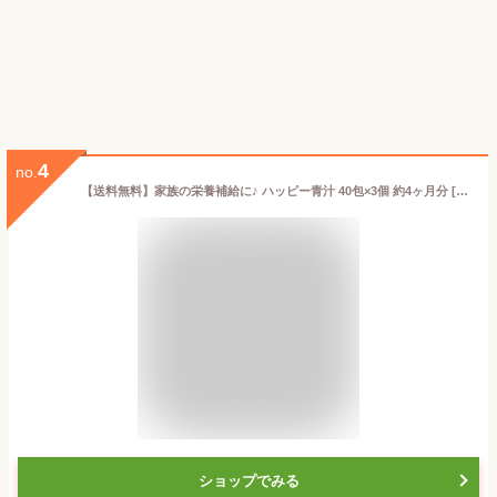
4
no.
【送料無料】家族の栄養補給に♪ ハッピー青汁 40包×3個 約4ヶ月分 [ 東原亜希 ママ 子供 子ども こども 妊婦 赤ちゃん 幼児 国産 無添加 妊娠中 野菜 嫌い 食べない 野菜不足 栄養不足 乳酸菌 無農薬 酵素 食物繊維 あおじる 飲みやすい 葉酸 鉄分 健康 Mother マザー ]
ショップでみる