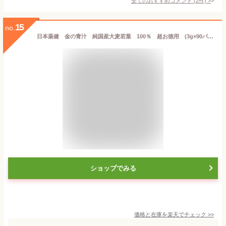
全てのおすすめコメント
(
2
件)
>
15
no.
日本薬健 金の青汁 純国産大麦若葉 100％ 超お徳用 (3g×90パック) 大麦若葉 青汁 ※軽減税率対象商品
ショップでみる
価格と在庫を
楽天
でチェック
>>