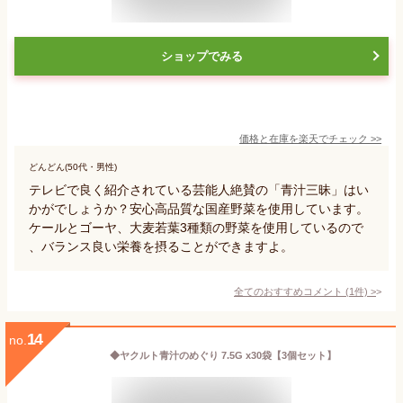
ショップでみる
価格と在庫を
楽天
でチェック
>>
どんどん(50代・男性)
テレビで良く紹介されている芸能人絶賛の「青汁三昧」はい
かがでしょうか？安心高品質な国産野菜を使用しています。
ケールとゴーヤ、大麦若葉3種類の野菜を使用しているので
、バランス良い栄養を摂ることができますよ。
全てのおすすめコメント
(
1
件)
>
14
no.
◆ヤクルト青汁のめぐり 7.5G x30袋【3個セット】