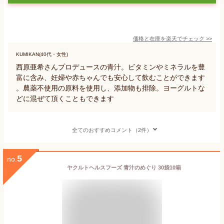
価格と在庫を
楽天
でチェック
>>
KUMIKAN(40代・女性)
西原亜希さんプロデュースの青汁。ビタミンやミネラルを豊
富に含み、妊婦や赤ちゃんでも安心して飲むことができます
。農薬不使用の原料を使用し、添加物も排除。ヨーグルトな
どに混ぜて頂くこともできます
全てのおすすめコメント（2件）
5
no.
ヤクルトヘルスフーズ 青汁のめぐり 30袋10箱