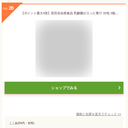
20
no.
【ポイント最大4倍】世田谷自然食品 乳酸菌が入った青汁 30包 3箱セット
ショップでみる
価格と在庫を
楽天
でチェック
>>
ここあ(50代・女性)