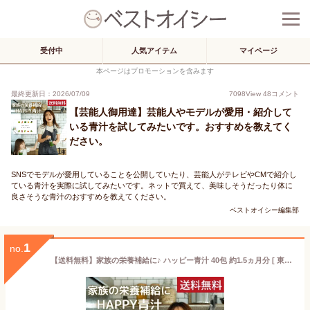
受付中
人気アイテム
マイページ
本ページはプロモーションを含みます
最終更新日：2026/07/09
7098
View
48
コメント
【芸能人御用達】芸能人やモデルが愛用・紹介して
いる青汁を試してみたいです。おすすめを教えてく
ださい。
SNSでモデルが愛用していることを公開していたり、芸能人がテレビやCMで紹介し
ている青汁を実際に試してみたいです。ネットで買えて、美味しそうだったり体に
良さそうな青汁のおすすめを教えてください。
ベストオイシー編集部
1
no.
【送料無料】家族の栄養補給に♪ ハッピー青汁 40包 約1.5ヵ月分 [ 東原亜希 ママ 子供 子ども こども 妊婦 赤ちゃん 幼児 国産 無添加 妊娠中 野菜 嫌い 食べない 野菜不足 栄養不足 乳酸菌 無農薬 酵素 食物繊維 あおじる 飲みやすい 葉酸 鉄分 健康 Mother マザー ]