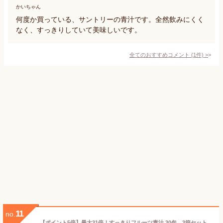
かいちゃん
何度か買っている、サントリーの青汁です。全然飲みにくく
なく、すっきりしていて美味しいです。
全てのおすすめコメント
(
1
件)
>
11
no.
【ポイント5倍】最大31倍！すっきりフルーツ青汁 30包 3箱セット