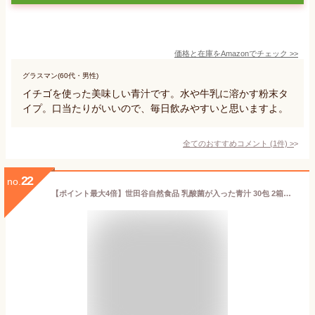
価格と在庫を
Amazon
でチェック
>>
グラスマン(60代・男性)
イチゴを使った美味しい青汁です。水や牛乳に溶かす粉末タ
イプ。口当たりがいいので、毎日飲みやすいと思いますよ。
全てのおすすめコメント
(
1
件)
>
22
no.
【ポイント最大4倍】世田谷自然食品 乳酸菌が入った青汁 30包 2箱セット