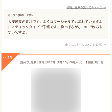
価格と在庫を
楽天
でチェック
>>
ちょプラ(40代・女性)
大麦若葉の青汁です。よくコマーシャルでも流れていますよ
。スティックタイプで手軽です。粉っぽさがないので飲みや
すいですよ。
全てのおすすめコメント
(
1
件)
>
13
no.
【楽ギフ_包装】青汁三昧 3箱（1箱 3.3g×60包入り） 【 国産 青汁 粉末 おいしい 安い 健康食品 抹茶味 ビタミンC 大麦若葉 ケール ゴーヤー テレビ】 【tv-ya_dl】