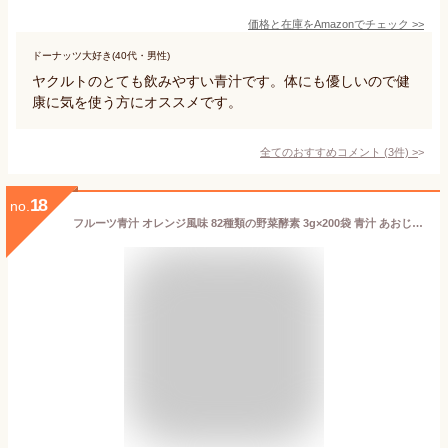
価格と在庫を
Amazon
でチェック
>>
ドーナッツ大好き(40代・男性)
ヤクルトのとても飲みやすい青汁です。体にも優しいので健
康に気を使う方にオススメです。
全てのおすすめコメント
(
3
件)
>
18
no.
フルーツ青汁 オレンジ風味 82種類の野菜酵素 3g×200袋 青汁 あおじる フルーツ 果物 酵素 植物性乳酸菌入り 乳酸菌 大麦若葉 ダイエットドリンク ダイエット 美容 健康 粉末 美味しい おいしい 飲みやすい 話題 置換えダイエット まとめ買い 代引き不可