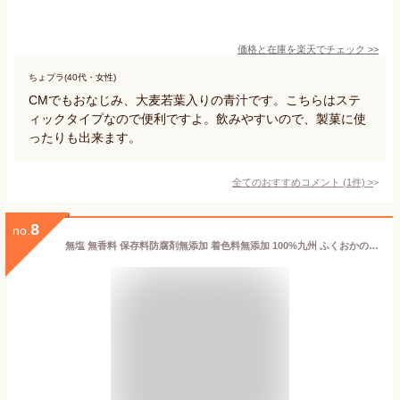
価格と在庫を
楽天
でチェック
>>
ちょプラ(40代・女性)
CMでもおなじみ、大麦若葉入りの青汁です。こちらはステ
ィックタイプなので便利ですよ。飲みやすいので、製菓に使
ったりも出来ます。
全てのおすすめコメント
(
1
件)
>
8
no.
無塩 無香料 保存料防腐剤無添加 着色料無添加 100%九州 ふくおかの八女産 天然抹茶青汁 三八