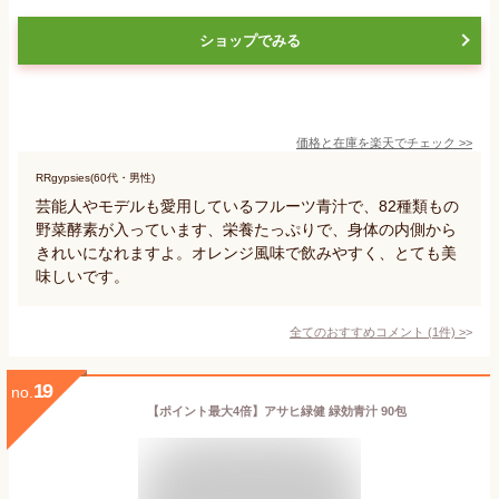
ショップでみる
価格と在庫を
楽天
でチェック
>>
RRgypsies(60代・男性)
芸能人やモデルも愛用しているフルーツ青汁で、82種類もの
野菜酵素が入っています、栄養たっぷりで、身体の内側から
きれいになれますよ。オレンジ風味で飲みやすく、とても美
味しいです。
全てのおすすめコメント
(
1
件)
>
19
no.
【ポイント最大4倍】アサヒ緑健 緑効青汁 90包