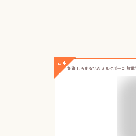
4
no.