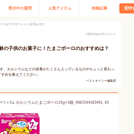
受付中の質問
人気アイテム
特集記事
質問
ージはプロモーションを含みます
7852
View
22
コメント
齢の子供のお菓子に！たまごボーロのおすすめは？
ます。カルシウムなどの栄養がたくさん入っているものやちょっと変わっ
すすめを教えてください。
ベストオイシー編集部
Ca カルシウムたまごボーロ15g×3袋_4987244183491_65