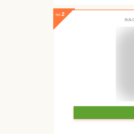
2
no.
カルシ