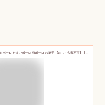
姫路 しろまるひめ ミルクボーロ 無添加 ボーロ たまごボーロ 卵ボーロ お菓子 【のし・包装不可】【商品お届けまで最大約2週間】