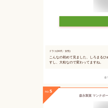
ドラコ(30代・女性)
こんなの初めて見ました、しろまるひ
すし、大粒なので変わってますね。
全
5
no.
森永製菓 マンナボー