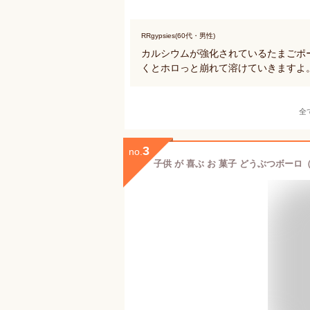
RRgypsies(60代・男性)
カルシウムが強化されているたまごポ
くとホロっと崩れて溶けていきますよ
全
3
no.