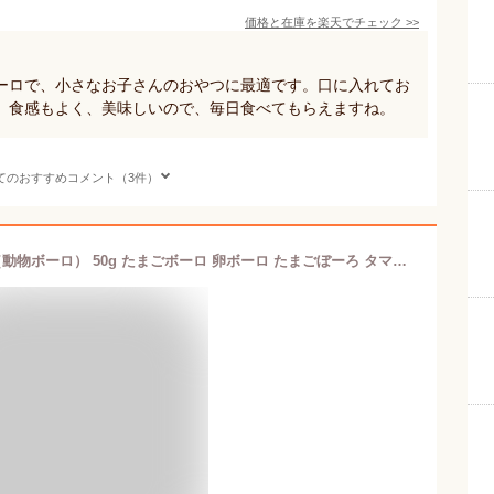
価格と在庫を
楽天
でチェック
>>
ーロで、小さなお子さんのおやつに最適です。口に入れてお
。食感もよく、美味しいので、毎日食べてもらえますね。
てのおすすめコメント（3件）
子供 が 喜ぶ お 菓子 どうぶつボーロ（動物ボーロ） 50g たまごボーロ 卵ボーロ たまごぼーろ タマゴボーロ 赤ちゃん ベビー 離乳食 子供 男 男子 女 キッズ お菓子 詰め合わせ 動物 どうぶつ アニマル 動物園 グッズ プレゼント ギフト 2023