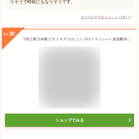
りそうで時短にもなりそうです。
全てのおすすめコメント
(
1
件)
>
20
no.
下村工業 日本製 ピタコ キズつけにくい ポテトマッシャー 食洗機 対応 PC-204 新潟 燕三条製
ショップでみる