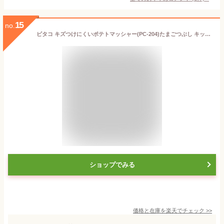
15
no.
ピタコ キズつけにくいポテトマッシャー(PC-204)たまごつぶし キッチン タマゴサラダ ピクルス ポテトサラダ アボカド コロッケ 便利 ピンク 食洗器対応【日本製】 新生活
ショップでみる
価格と在庫を
楽天
でチェック
>>