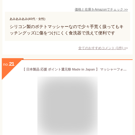
価格と在庫を
Amazon
でチェック
>>
あみあみあみ(40代・女性)
シリコン製のポテトマッシャーなので少々手荒く扱ってもキ
ッチングッズに傷をつけにくく食洗器で洗えて便利です
全てのおすすめコメント
(
1
件)
>
21
no.
【 日本製品 応援 ポイント還元祭 Made in Japan 】 マッシャーフォーク UCS8 UCHICOOK オークス | マッシャー ポテトマッシャー ステンレス 日本製 燕三条 マッシュポテト ポテトサラダ じゃがいも さつまいも 野菜 果物 ポテト 常備菜 離乳食 キッチンツール 調理器具