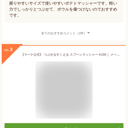
握りやすいサイズで使いやすいポテトマッシャーです。軽い
力でしっかりとつぶせて、ボウルを傷つけないのでおすすめ
です。
全てのおすすめコメント（2件）
3
no.
【マーナ公式】 つぶせるすくえる スプーンマッシャー K290｜ メール便 食洗機対応 マッシャー ポテトマッシャー マッシュ ポテト 常備菜 離乳食 ベビー 日本製 ナイロン キッチン 便利グッズ かわいい おしゃれ キッチンツール 調理用具 調理器具 キッチングッズ プレゼント