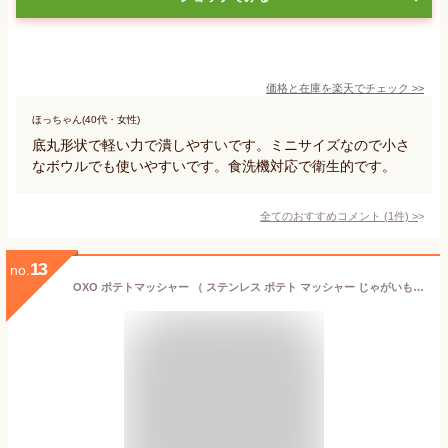
価格と在庫を
楽天
でチェック
>>
ほっちゃん(40代・女性)
底丸形状で軽い力で潰しやすいです。ミニサイズなので小さ
なボウルでも使いやすいです。食洗機対応で衛生的です。
全てのおすすめコメント
(
1
件)
>
13
no.
OXO ポテトマッシャー （ ステンレス ポテト マッシャー じゃがいも ジャガイモ つぶし器 いも イモ 芋 潰し つぶし 便利 ポテトサラダ マッシュポテト ）【3980円以上送料無料】