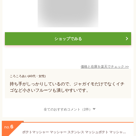
ショップでみる
価格と在庫を
楽天
でチェック
>>
ころころあい(40代・女性)
持ち手がしっかりしているので、ジャガイモだけでなくイチ
ゴなど小さいフルーツも潰しやすいです。
全てのおすすめコメント（2件）
6
no.
ポテトマッシャー マッシャー ステンレス マッシュポテト マッシャースプーン ポテトサラダ じゃがいも ジャガイモ つぶす 道具 下ごしらえ ポテサラマッシュスプーン A-77054 キッチンツール 調理器具 料理 時短 キッチン 便利グッズ アイデア 便利