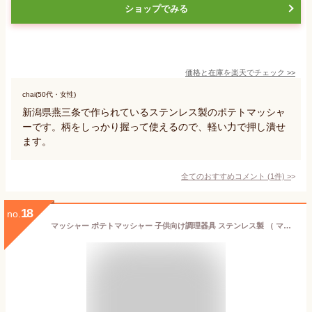
ショップでみる
価格と在庫を
楽天
でチェック
>>
chai(50代・女性)
新潟県燕三条で作られているステンレス製のポテトマッシャ
ーです。柄をしっかり握って使えるので、軽い力で押し潰せ
ます。
全てのおすすめコメント
(
1
件)
>
18
no.
マッシャー ポテトマッシャー 子供向け調理器具 ステンレス製 （ マッシュ 潰す じゃがいもマッシャー じゃがいも潰し 食育 子ども用 子供用 こども用 キッズ用 幼児用 キッチンツール 下ごしらえ ）