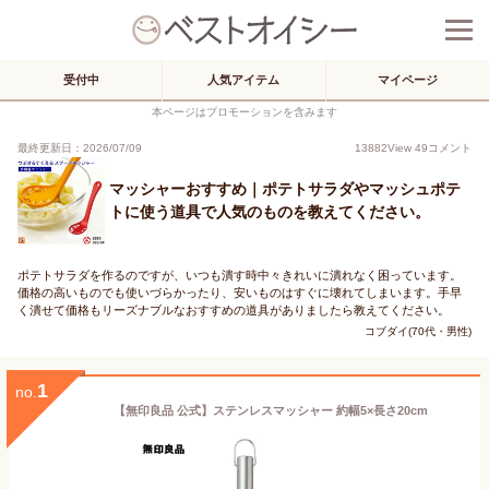
受付中
人気アイテム
マイページ
本ページはプロモーションを含みます
最終更新日：2026/07/09
13882
View
49
コメント
マッシャーおすすめ｜ポテトサラダやマッシュポテ
トに使う道具で人気のものを教えてください。
ポテトサラダを作るのですが、いつも潰す時中々きれいに潰れなく困っています。
価格の高いものでも使いづらかったり、安いものはすぐに壊れてしまいます。手早
く潰せて価格もリーズナブルなおすすめの道具がありましたら教えてください。
コブダイ(70代・男性)
1
no.
【無印良品 公式】ステンレスマッシャー 約幅5×長さ20cm