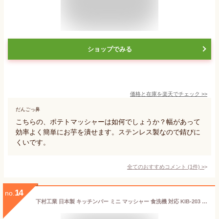
ショップでみる
価格と在庫を
楽天
でチェック
>>
だんごっ鼻
こちらの、ポテトマッシャーは如何でしょうか？幅があって
効率よく簡単にお芋を潰せます。ステンレス製なので錆びに
くいです。
全てのおすすめコメント
(
1
件)
>
14
no.
下村工業 日本製 キッチンバー ミニ マッシャー 食洗機 対応 KIB-203 新潟 燕三条製 ブラック 165×45×60mm