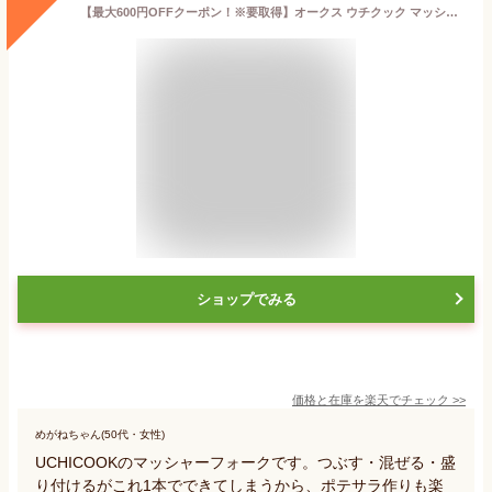
【最大600円OFFクーポン！※要取得】オークス ウチクック マッシャーフォーク UCS8 マッシャー つぶす 混ぜる すくう ゆで卵 ポテトサラダ マッシュポテト ステンレス 食洗機OK UCHICOOK AUX 日本製 (P5)
ショップでみる
価格と在庫を
楽天
でチェック
>>
めがねちゃん(50代・女性)
UCHICOOKのマッシャーフォークです。つぶす・混ぜる・盛
り付けるがこれ1本でできてしまうから、ポテサラ作りも楽