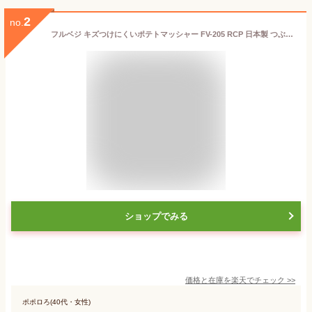
2
no.
フルベジ キズつけにくいポテトマッシャー FV-205 RCP 日本製 つぶす じゃがいも マッシャー マッシュポテト ポテトサラダ 樹脂製 便利 手軽 調理 料理 サラダ 食器洗い乾燥機OK
ショップでみる
価格と在庫を
楽天
でチェック
>>
ポポロろ(40代・女性)