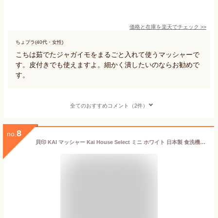
価格と在庫を
楽天
でチェック
>>
ちょプラ(40代・女性)
こちは茹でたジャガイモをまるごと入れて使うマッシャーで
す。皮付きでも使えますよ。細かく潰したいのならお勧めで
す。
全てのおすすめコメント（2件）
8
no.
貝印 KAI マッシャー Kai House Select ミニ ホワイト 日本製 食洗機対応 DE5821