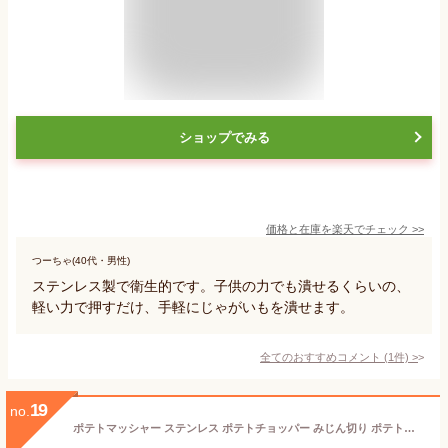
ショップでみる
価格と在庫を
楽天
でチェック
>>
つーちゃ(40代・男性)
ステンレス製で衛生的です。子供の力でも潰せるくらいの、
軽い力で押すだけ、手軽にじゃがいもを潰せます。
全てのおすすめコメント
(
1
件)
>
19
no.
ポテトマッシャー ステンレス ポテトチョッパー みじん切り ポテトライサー 手動式 絞り器 フルーツ 野菜 マッシャー ジューサー ステンレス製 ハンドジューサー 手動ジューサー ストレーナー 多機能 台所用品