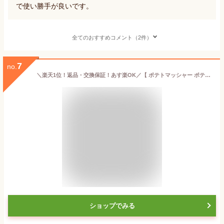
で使い勝手が良いです。
全てのおすすめコメント（2件）
7
no.
＼楽天1位！返品・交換保証！あす楽OK／【 ポテトマッシャー ポテト マッシャー ラスポテト ロングポテト モンブラン 糸こんにゃく ポテトチョッパー ポテトライサー ジャガイモつぶし器 みじん切り ステンレス 絞り器 食品 フルーツ 野菜 手動ジューサー 】
ショップでみる