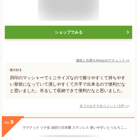
ショップでみる
価格と在庫を
Amazon
でチェック
>>
猫大好き
貝印のマッシャーでミニサイズなので握りやすくて持ちやす
い形状になっていて潰しやすくて片手で出来るので便利だな
と思いました。吊るして収納できて便利だなと思いました。
全てのおすすめコメント
(
1
件)
>
9
no.
ママクック ツナ缶 油切り日本製 ステンレス 使いやすいとうもろこし缶 缶づめ ポテトサラダ水切り シンプル 清潔 18-8マッシュポテト マッシャー 下村企販