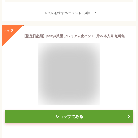
全てのおすすめコメント（4件）
2
no.
【指定日必須】panya芦屋 プレミアム食パン 1.5斤×2本入り 送料無料 パン 食パン 芦屋 人気 無添加 高級食パン 卵不使用 低温長時間熟成 あしや お取り寄せ
ショップでみる