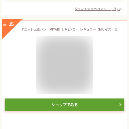
全てのおすすめコメント
(
5
件)
>
15
no.
デニッシュ食パン MIYABI ミヤビパン レギュラー（Mサイズ）ミヤビパン CAFE＆BAKERY MIYABI 祇園 京都
ショップでみる