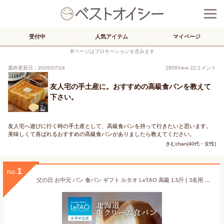
受付中
人気アイテム
マイページ
本ページはプロモーションを含みます
最終更新日：2026/07/24
2858
View
22
コメント
友人宅の手土産に。おすすめの高級食パンを教えて
下さい。
友人宅へ遊びに行く時の手土産として、高級食パンを持って行きたいと思います。
美味しくて喜ばれるおすすめの高級食パンがありましたら教えてください。
きむchan(40代・女性)
1
no.
父の日 お中元 パン 食パン ギフト ルタオ LeTAO 高級 1.5斤 ( 3名用 ～ 6名用 ) 誕生日プレゼント お取り寄せ 北海道 内祝い お返し 贅沢 生クリーム食パン