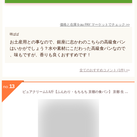
価格と在庫を
au PAY マーケット
でチェック
>>
咲ぱぱ
お土産用との事なので、銀座に志かわのこちらの高級食パン
はいかがでしょう？水や素材にこだわった高級食パンなので
、味もですが、香りも良くおすすめです！
全てのおすすめコメント
(
1
件)
>
13
no.
ピュアクリーム1.5斤【ふんわり・もちもち 京都の食パン】 京都 生 食パン 人気の高級食パン 売れている ハンドメイド ギフト 贈り物 スイーツ【冷凍保存OK】