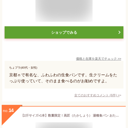
ショップでみる
価格と在庫を
楽天
でチェック
>>
ちょプラ(40代・女性)
京都ｎで有名な、ふわふわの生食パンです。生クリームをた
っぷり使っていて、そのまま食べるのがお勧めですよ。
全てのおすすめコメント
(
6
件)
>
14
no.
【2斤サイズ×1本】数量限定！高匠（たかしょう） 湯種食パン おためし 1本 ※お一人様1本限り※ 高級食パン 焼き上げ当日発送 お取り寄せ 冷凍保存可【送料無料】