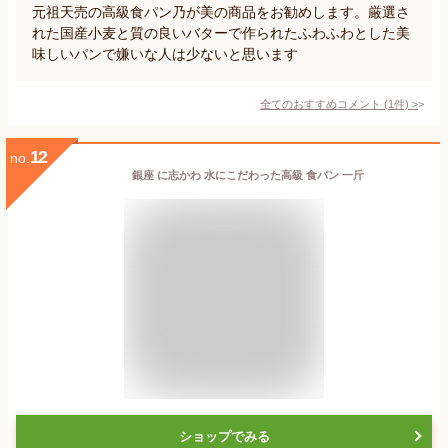
元祖天売の高級食パン乃が美の商品をお勧めします。厳選さ
れた国産小麦と質の良いバターで作られたふわふわとした美
味しいパンで嫌いな人は少ないと思います
全てのおすすめコメント
(
1
件)
>
12
no.
銀座 に志かわ 水にこだわった高級 食パン 一斤
ショップでみる