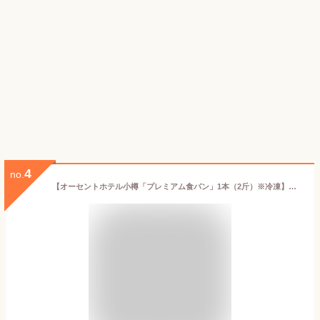
4
no.
【オーセントホテル小樽「プレミアム食パン」1本（2斤）※冷凍】北海道産小麦 パン ギフト 高級食パン※簡易包装推進の為、ギフト箱の取り扱いは終了いたしました。冷凍商品の為、冷蔵のバター等は同梱できません。ご了承ください。