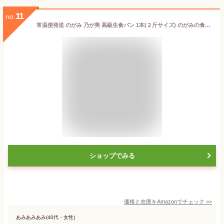
11
no.
常温便発送 のがみ 乃が美 高級生食パン 1本(２斤サイズ) のがみの食パン 生食パン 食パン のがみ 有名店 芸能人御用達 ギフト 贈答
ショップでみる
価格と在庫を
Amazon
でチェック
>>
あみあみあみ(40代・女性)