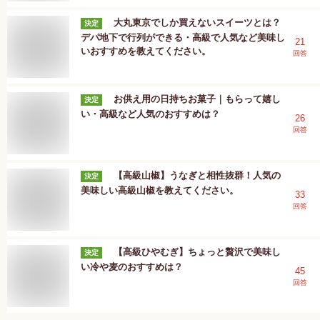
大丸東京でしか買えないスイーツとは？
決定
デパ地下で行列ができる・高級で人気など美味し
21
いおすすめを教えてください。
回答
お供え用の日持ちお菓子｜もらって嬉し
決定
い・高級など人気のおすすめは？
26
回答
【高級山椒】うなぎと相性抜群！人気の
決定
美味しい高級山椒を教えてください。
33
回答
【高級ひやむぎ】ちょっと贅沢で美味し
決定
い冷や麦のおすすめは？
45
回答