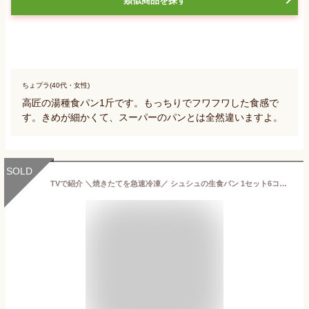
類似商品を探す
ちょプラ(40代・女性)
高匠の湯種食パン1斤です。もっちりでフワフワした食感で
す。きめが細かくて、スーパーのパンとは全然違いますよ。
SOLD
TVで紹介 ＼焼きたてを急速冷凍／ シュシュの生食パン 1セット6コ入 （0.5斤（9.5cm×9.5cm）×6コ） 冷凍 食パン 生食パン パン 焼きたて 美味しい クール便 ギフト 贈り物 プレゼント 個包装 お土産 お取り寄せ お祝い 内祝い 人気商品 冷凍配送 大人気 お年賀 御年賀