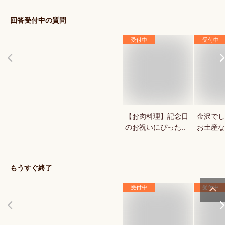
回答受付中の質問
受付中
受付中
【お肉料理】記念日
金沢でし
のお祝いにぴったり
お土産な
な絶品お取り寄せグ
お供や金
ルメを教えて！
どお菓子
のおすす
もうすぐ終了
受付中
受付中