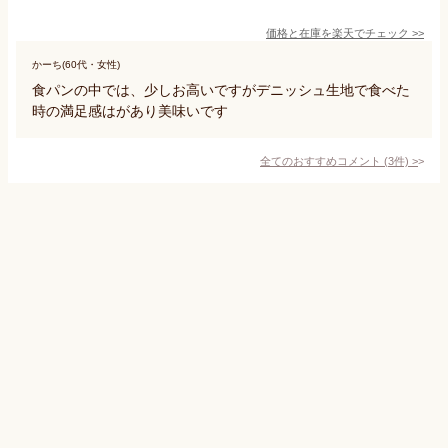
価格と在庫を
楽天
でチェック
>>
かーち(60代・女性)
食パンの中では、少しお高いですがデニッシュ生地で食べた
時の満足感はがあり美味いです
全てのおすすめコメント
(
3
件)
>