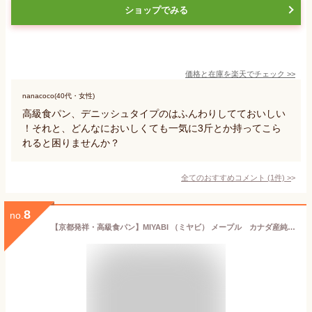
ショップでみる
価格と在庫を
楽天
でチェック
>>
nanacoco(40代・女性)
高級食パン、デニッシュタイプのはふんわりしてておいしい
！それと、どんなにおいしくても一気に3斤とか持ってこら
れると困りませんか？
全てのおすすめコメント
(
1
件)
>
8
no.
【京都発祥・高級食パン】MIYABI （ミヤビ） メープル カナダ産純正メープルシュガー使用