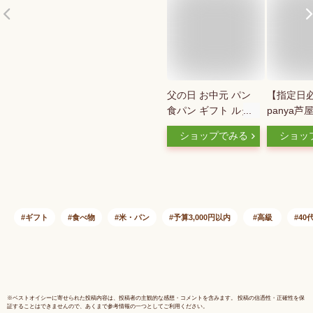
父の日 お中元 パン
【指定日
食パン ギフト ルタ
panya芦
オ LeTAO 高級 1.5斤
ム食パン 1
ショップでみる
ショッ
( 3名用 ～ 6名用 ) 誕
入り 送料
生日プレゼント お取
食パン 芦
り寄せ 北海道 内祝
添加 高級
い お返し 贅沢 生ク
不使用 低
リーム食パン
成 あしや
せ
ギフト
食べ物
米・パン
予算3,000円以内
高級
40
※
ベストオイシー
に寄せられた投稿内容は、投稿者の主観的な感想・コメントを含みます。 投稿の信憑性・正確性を保
証することはできませんので、あくまで参考情報の一つとしてご利用ください。