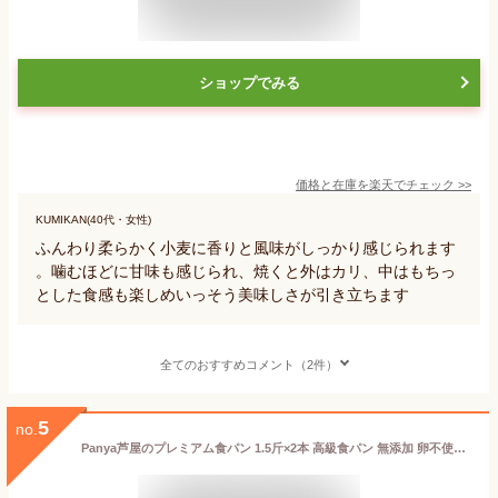
ショップでみる
価格と在庫を
楽天
でチェック
>>
KUMIKAN(40代・女性)
ふんわり柔らかく小麦に香りと風味がしっかり感じられます
。噛むほどに甘味も感じられ、焼くと外はカリ、中はもちっ
とした食感も楽しめいっそう美味しさが引き立ちます
全てのおすすめコメント（2件）
5
no.
Panya芦屋のプレミアム食パン 1.5斤×2本 高級食パン 無添加 卵不使用 送料無料 パン屋 芦屋