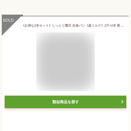
SOLD
《お得な2本セット》しっとり贅沢 生食パン《超ミルク》2斤×2本 富士ミルクランド 自家製 静岡 富士宮 朝霧高原 牛乳食パン ミルク 食パン 美味しい 高級 生 食パン 甘い お取り寄せ パン 食パン ミルクパン 送料無料 おいしい 美味 絶品 逸品 おすすめ ハロウィン
類似商品を探す