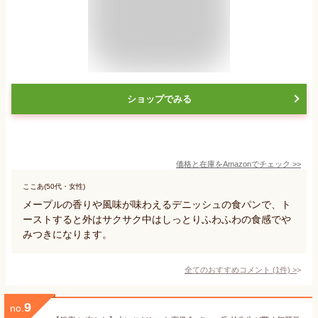
ショップでみる
価格と在庫を
Amazon
でチェック
>>
ここあ(50代・女性)
メープルの香りや風味が味わえるデニッシュの食パンで、ト
ーストすると外はサクサク中はしっとりふわふわの食感でや
みつきになります。
全てのおすすめコメント
(
1
件)
>
9
no.