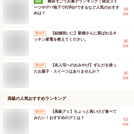
横浜そごうお菓子ランキング｜限定スイ
決定
ーツやデパ地下で行列ができるなど人気のおすす
18
めは？
回答
【結婚祝いに】新婚さんに喜ばれるキ
受付中
ッチン家電を教えてください。
26
回答
【友人宅へのおみやげ】ずんだを使っ
受付中
たお菓子・スイーツはありませんか？
26
回答
高級
の人気おすすめランキング
【高級グミ】ちょっと高いけど食べて
受付中
みたい！おすすめのグミは？
53
回答