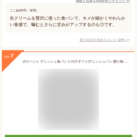
価格と在庫を
Amazon
でチェック
>>
ここあ(50代・女性)
生クリームを贅沢に使った食パンで、キメが細かくやわらか
い食感で、噛むとさらに甘みがアップするのも◎です。
全てのおすすめコメント
(
2
件)
>
7
no.
ボローニャ デニッシュ食パン 1.75斤ギフト|デニッシュパン 贈り物 化粧箱入り ギフト プレゼント 出産内祝い 結婚内祝い