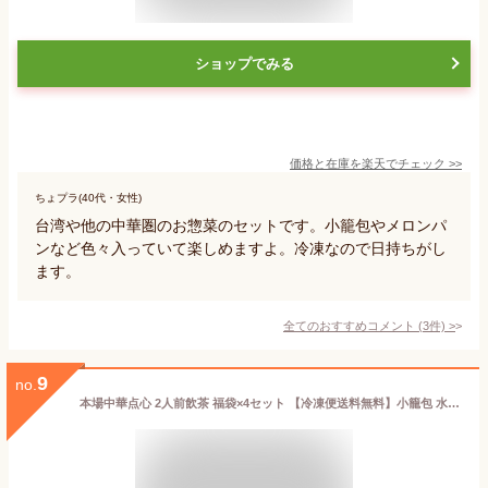
ショップでみる
価格と在庫を
楽天
でチェック
>>
ちょプラ(40代・女性)
台湾や他の中華圏のお惣菜のセットです。小籠包やメロンパ
ンなど色々入っていて楽しめますよ。冷凍なので日持ちがし
ます。
全てのおすすめコメント
(
3
件)
>
9
no.
本場中華点心 2人前飲茶 福袋×4セット 【冷凍便送料無料】小籠包 水餃子 もち米肉団子 ふかひれ風餃子 棒餃子 子豚あんまん パンダあんまん 点心 飲茶 グルメ福袋 中国食品 台湾 食品 台湾物産 館 台湾お土産 台湾 台湾祭