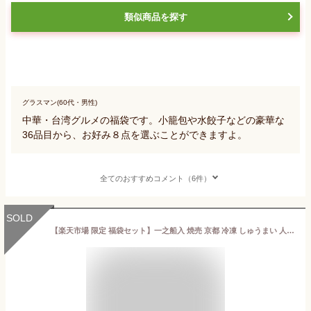
類似商品を探す
グラスマン(60代・男性)
中華・台湾グルメの福袋です。小籠包や水餃子などの豪華な
36品目から、お好み８点を選ぶことができますよ。
全てのおすすめコメント（6件）
SOLD
【楽天市場 限定 福袋セット】一之船入 焼売 京都 冷凍 しゅうまい 人気 売れ筋 点心 中華 中華惣菜 ギフト お歳暮 餃子 肉まん お買い得 豚まん 中華街 贈り物 送料無料 プレゼント おすすめ お歳暮 調理済み お取り寄せグルメ 誕生日 スーパーセール ブラックフライデー