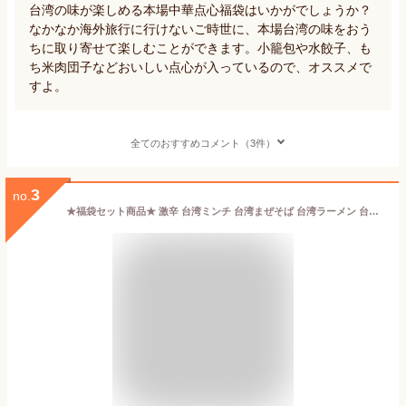
台湾の味が楽しめる本場中華点心福袋はいかがでしょうか？
なかなか海外旅行に行けないご時世に、本場台湾の味をおう
ちに取り寄せて楽しむことができます。小籠包や水餃子、も
ち米肉団子などおいしい点心が入っているので、オススメで
すよ。
全てのおすすめコメント（3件）
3
no.
★福袋セット商品★ 激辛 台湾ミンチ 台湾まぜそば 台湾ラーメン 台湾焼きそば 極上 叉焼 チャーシュー 辛い ラーメン セット まとめ 台湾ラーメン 家族 団らん 福袋 水がいらない 簡単調理 送料無料 ディナー 十分★福袋★