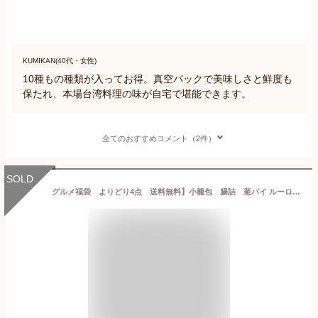
KUMIKAN(40代・女性)
10種もの種類が入ってお得。真空パックで美味しさと鮮度も
保たれ、本場台湾料理の味が自宅で堪能できます。
全てのおすすめコメント（2件）
SOLD
グルメ福袋 よりどり4点 送料無料】小籠包 腸詰 葱パイ ルーローファン シュウマイ 肉まん ふかひれ餃子 大根餅 チマキ イカ団子 えび団子 もち米肉団子 モチモチ丸餃子 水餃子 魚卵団子 エッグタルト 中国食品 台湾物産 館 台湾 小 集