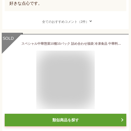
好きな点心です。
全てのおすすめコメント（2件）
SOLD
スペシャル中華惣菜10種10パック 詰め合わせ福袋 冷凍食品 中華料理 食べ物 母の日 父の日 ギフト プレゼント おつまみ 冷凍真空パック 調理は湯煎で10分 京都の自社工場で生産 お惣菜 手作り おかず お取り寄せグルメ お弁当 冷凍 レトルト 食品 お試し 内祝 お返し お見舞い 御祝 御礼
類似商品を探す