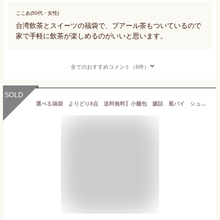
ここあ(50代・女性)
台湾飲茶とスイーツの福袋で、プアール茶もついているので
家で手軽に飲茶が楽しめるのがいいと思います。
全てのおすすめコメント（6件）
SOLD
選べる福袋 よりどり8点 送料無料】小籠包 腸詰 葱パイ シュウマイ 肉まん ふかひれ餃子 大根餅 チマキ イカ団子 えび団子 もち米肉団子 モチモチ丸餃子 水餃子 魚卵団子 エッグタルト グルメ福袋 中国食品 台湾 食品 台湾 小 集