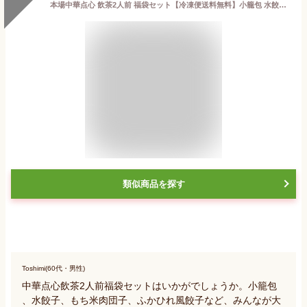
本場中華点心 飲茶2人前 福袋セット【冷凍便送料無料】小籠包 水餃子 もち米肉団子 ふかひれ風餃子 棒餃子 桃あんまん 冷凍ライチ 点心 飲茶 グルメ福袋 中国食品 台湾 食品 台湾物産 館 台湾お土産 台湾 台湾祭 台湾 小 集
類似商品を探す
Toshimi(60代・男性)
中華点心飲茶2人前福袋セットはいかがでしょうか。小籠包
、水餃子、もち米肉団子、ふかひれ風餃子など、みんなが大