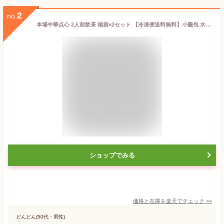
2
no.
本場中華点心 2人前飲茶 福袋×2セット 【冷凍便送料無料】小籠包 水餃子 もち米肉団子 ふかひれ風餃子 棒餃子 子豚あんまん パンダあんまん 点心 飲茶 グルメ福袋 中国食品 台湾 食品 台湾物産 館 台湾お土産 台湾 台湾祭
ショップでみる
価格と在庫を
楽天
でチェック
>>
どんどん(50代・男性)