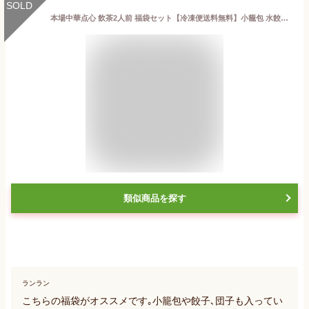
SOLD
本場中華点心 飲茶2人前 福袋セット【冷凍便送料無料】小籠包 水餃子 もち米肉団子 ふかひれ風餃子 棒餃子 桃あんまん 冷凍ライチ 点心 飲茶 グルメ福袋 中国食品 台湾 食品 台湾物産 館 台湾お土産 台湾 台湾祭 台湾 小 集
類似商品を探す
ランラン
こちらの福袋がオススメです｡小籠包や餃子､団子も入ってい