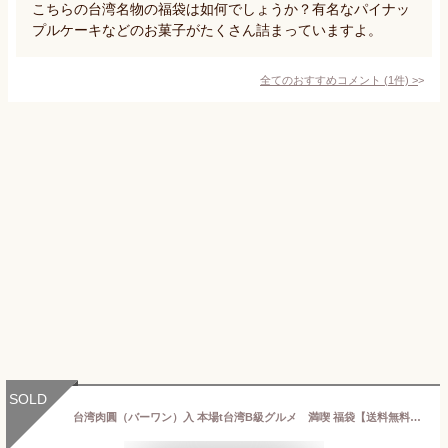
こちらの台湾名物の福袋は如何でしょうか？有名なパイナッ
プルケーキなどのお菓子がたくさん詰まっていますよ。
全てのおすすめコメント
(
1
件)
>
SOLD
台湾肉圓（バーワン）入 本場t台湾B級グルメ 満喫 福袋【送料無料】台湾肉圓（台湾バーワン） 水餃子 もち米ソーセージ（糯米腸） 大根餅 いか団子 腸詰 ルーローハン 鶏がらスープ ライチ 台湾 食品 台湾物産 館 台湾 台湾祭 台湾 小 集