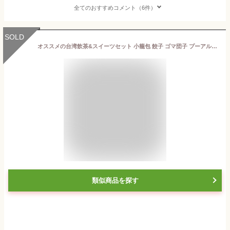
全てのおすすめコメント（6件）
SOLD
オススメの台湾飲茶&スイーツセット 小籠包 餃子 ゴマ団子 プーアル茶 福袋 【クール便送料無料】 中国食品 台湾 食品 台湾物産 館 台湾お土産 台湾 台湾祭 台湾 小 集
類似商品を探す