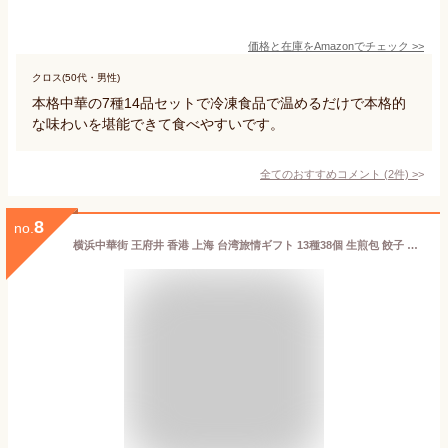
価格と在庫を
Amazon
でチェック
>>
クロス(50代・男性)
本格中華の7種14品セットで冷凍食品で温めるだけで本格的
な味わいを堪能できて食べやすいです。
全てのおすすめコメント
(
2
件)
>
8
no.
横浜中華街 王府井 香港 上海 台湾旅情ギフト 13種38個 生煎包 餃子 焼売 胡椒餅 叉焼メロンパン 肉まん 中華まん 冷凍食品 国内製造 化粧箱