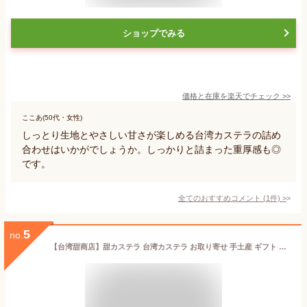
ショップでみる
価格と在庫を
楽天
でチェック
>>
ここあ(50代・女性)
しっとり生地とやさしい甘さが楽しめる台湾カステラの詰め
合わせはいかがでしょうか。しっかりと詰まった重厚感も◎
です。
全てのおすすめコメント
(
1
件)
>
5
no.
【台湾甜商店】甜カステラ 台湾カステラ お取り寄せ 手土産 ギフト 冷凍保存 (6個詰合セット (プレーン、アールグレイ、ホイップ各2個）))