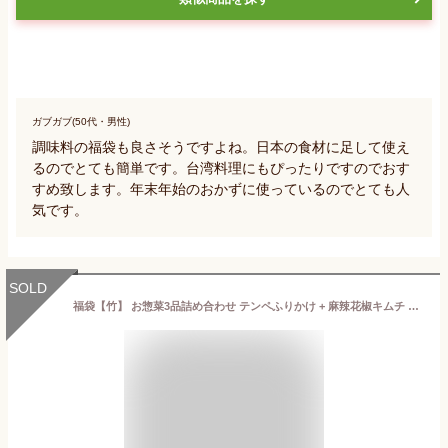
ガブガブ(50代・男性)
調味料の福袋も良さそうですよね。日本の食材に足して使え
るのでとても簡単です。台湾料理にもぴったりですのでおす
すめ致します。年末年始のおかずに使っているのでとても人
気です。
SOLD
福袋【竹】 お惣菜3品詰め合わせ テンペふりかけ + 麻辣花椒キムチ + 花椒キムチメンマ でんぶ ポークフレーク しなちく ごはんのお供 朝ごはん お弁当 おかず おにぎりの具 お粥 お茶漬け 中華料理 台湾 正月 お取り寄せ【翔鶴佳】【扒扒飯】【送料無料】 【台湾直送】