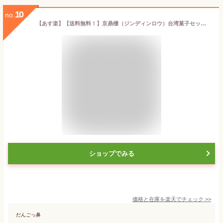
10
no.
【あす楽】【送料無料！】京鼎樓（ジンディンロウ）台湾菓子セット JINDINROU 小籠包 点心 スイーツ パイナップルケーキ 台湾 ギフト 手土産 クリスマス お歳暮
ショップでみる
価格と在庫を
楽天
でチェック
>>
だんごっ鼻