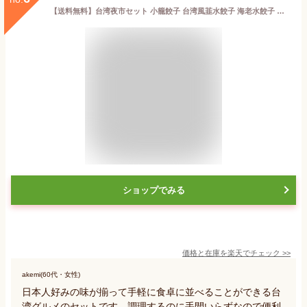
【送料無料】台湾夜市セット 小籠餃子 台湾風韮水餃子 海老水餃子 夜市にらまんじゅう 台湾夜市 冷凍餃子 冷凍 厳選食材 海老 えび ぎょうざ 野菜 餃子パーティー 家呑み 宅呑み 惣菜 中華 点心 グルメ 夕食献立 おつまみ お弁当 おかず お取り寄せ お徳用
ショップでみる
価格と在庫を
楽天
でチェック
>>
akemi(60代・女性)
日本人好みの味が揃って手軽に食卓に並べることができる台
湾グルメのセットです。調理するのに手間いらずなので便利