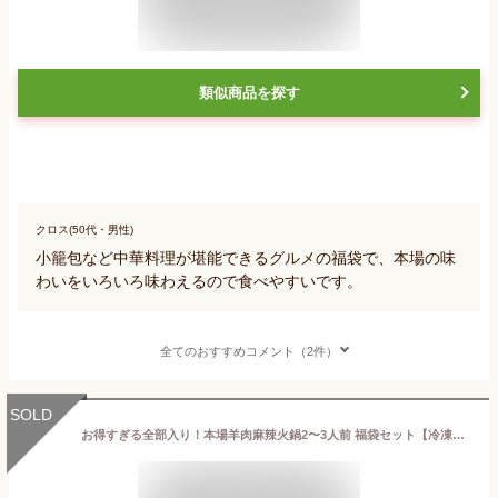
類似商品を探す
クロス(50代・男性)
小籠包など中華料理が堪能できるグルメの福袋で、本場の味
わいをいろいろ味わえるので食べやすいです。
全てのおすすめコメント（2件）
SOLD
お得すぎる全部入り！本場羊肉麻辣火鍋2〜3人前 福袋セット【冷凍便送料無料】ラム 肉 しゃぶしゃぶ 鍋 火鍋 ラムしゃぶ/焼しゃぶ しゃぶしゃぶ用 スライス いか団子 えび団子 魚卵団子 ラーメン付き 羊肉 羊肉炉 ラム マトン 麻辣火鍋 羊肉 火鍋 台湾 小 集