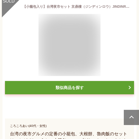
SOLD
【小籠包入り】台湾夜市セット 京鼎樓（ジンディンロウ）JINDINROU 小籠包 点心 台湾 ギフト 手土産 【送料無料】 誕生日
類似商品を探す
ころころあい(40代・女性)
台湾の夜市グルメの定番の小籠包、大根餅、魯肉飯のセット