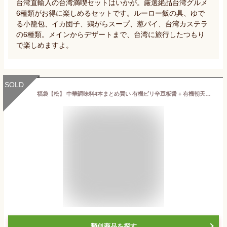
台湾直輸入の台湾満喫セットはいかが。厳選絶品台湾グルメ
6種類がお得に楽しめるセットです。ルーロー飯の具、ゆで
る小籠包、イカ団子、鶏がらスープ、葱パイ、台湾カステラ
の6種類。メインからデザートまで、台湾に旅行したつもり
で楽しめますよ。
SOLD
福袋【松】 中華調味料4本まとめ買い 有機ピリ辛豆板醤 + 有機朝天唐辛子ソース + テンペ豆板醤 + ダブルチリソース 味付け調味料 ラージャン ラー油 中華料理 台湾料理 家庭料理 正月 お取り寄せ【Joyspring】【翔鶴佳】【??飯】【送料無料】 【台湾直送】
類似商品を探す