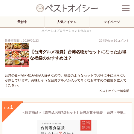
受付中
人気アイテム
マイページ
本ページはプロモーションを含みます
最終更新日：2026/05/23
2945
View
16
コメント
【台湾グルメ福袋】台湾名物がセットになったお得
な福袋のおすすめは？
台湾の食べ物や飲み物が大好きなので、福袋のようなセットでお得に手に入らない
か探しています。美味しそうな台湾グルメが入ってそうなおすすめの福袋を教えて
ください。
ベストオイシー編集部
1
no.
＜限定商品＞【送料込お得7点セット】台湾お菓子福袋 台湾・中華点心・詰め合わせ・お菓子・缶詰