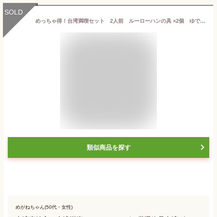
SOLD
めっちゃ得！台湾満喫セット 2人前 ルーローハンの具 ×2個 ゆでる小籠包 4個 イカ団子4個 鶏がらスープ10g 葱パイ 2枚 台湾カステラ1個【クール便送料無料】 中華食品 台湾食品 台湾物産館 台湾お土産 台湾 台湾祭台湾 小 祭
類似商品を探す
めがねちゃん(50代・女性)