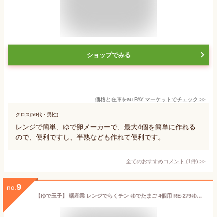
ショップでみる
価格と在庫を
au PAY マーケット
でチェック
>>
クロス(50代・男性)
レンジで簡単、ゆで卵メーカーで、最大4個を簡単に作れる
ので、便利ですし、半熟なども作れて便利です。
全てのおすすめコメント
(
1
件)
>
9
no.
【ゆで玉子】 曙産業 レンジでらくチン ゆでたまご 4個用 RE-279ゆで玉子 ゆで卵 ゆで玉子メーカー レンジで 簡単 日本製