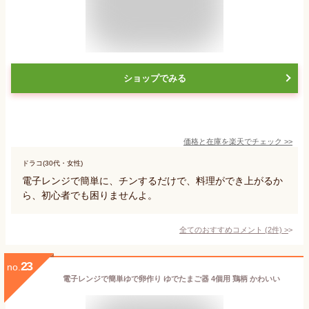
ショップでみる
価格と在庫を
楽天
でチェック
>>
ドラコ(30代・女性)
電子レンジで簡単に、チンするだけで、料理ができ上がるか
ら、初心者でも困りませんよ。
全てのおすすめコメント
(
2
件)
>
23
no.
電子レンジで簡単ゆで卵作り ゆでたまご器 4個用 鶏柄 かわいい