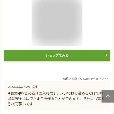
ショップでみる
価格と在庫を
Amazon
でチェック
>>
あみあみあみ(40代・女性)
4個の卵をこの器具に入れ電子レンジで数分温めるだけで簡
単に安全にゆでたまごを作ることができます。見た目も鶏の
形で可愛いです