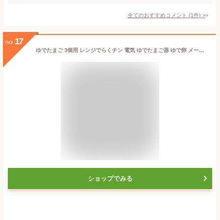
全てのおすすめコメント
(
1
件)
>
17
no.
ゆでたまご 3個用 レンジでらくチン 電気 ゆでたまご器 ゆで卵 メーカー RE-278 キッチンツール コンパクト 調理器具 曙 日本製 新潟 燕
ショップでみる