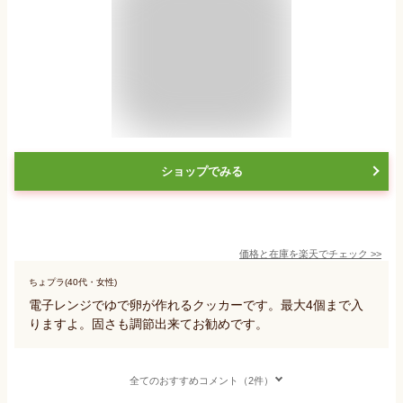
ショップでみる
価格と在庫を
楽天
でチェック
>>
ちょプラ(40代・女性)
電子レンジでゆで卵が作れるクッカーです。最大4個まで入
りますよ。固さも調節出来てお勧めです。
全てのおすすめコメント（2件）