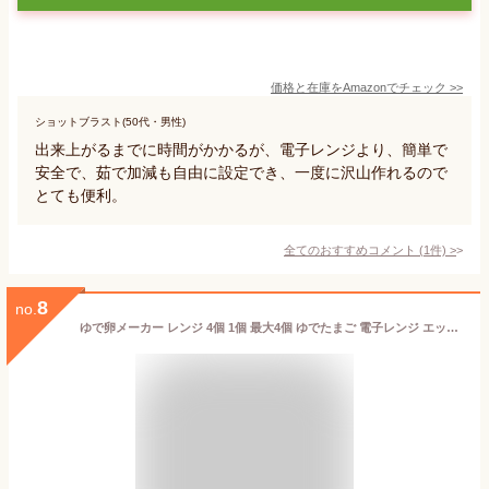
価格と在庫を
Amazon
でチェック
>>
ショットブラスト(50代・男性)
出来上がるまでに時間がかかるが、電子レンジより、簡単で
安全で、茹で加減も自由に設定でき、一度に沢山作れるので
とても便利。
全てのおすすめコメント
(
1
件)
>
8
no.
ゆで卵メーカー レンジ 4個 1個 最大4個 ゆでたまご 電子レンジ エッグクッカー ゆでたまごメーカー ゆで卵 グッズ 半熟 固茹で 固ゆで