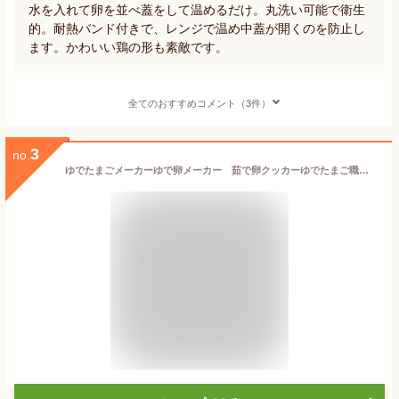
水を入れて卵を並べ蓋をして温めるだけ。丸洗い可能で衛生
的。耐熱バンド付きで、レンジで温め中蓋が開くのを防止し
ます。かわいい鶏の形も素敵です。
全てのおすすめコメント（3件）
3
no.
ゆでたまごメーカーゆで卵メーカー 茹で卵クッカーゆでたまご職人【本州限定・送料無料】※本州以外のお届けには別送料が必要です