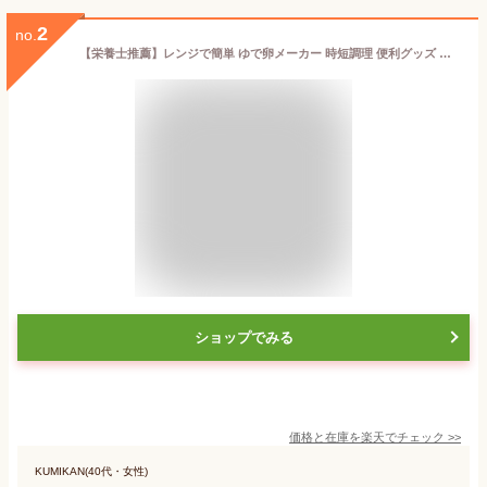
2
no.
【栄養士推薦】レンジで簡単 ゆで卵メーカー 時短調理 便利グッズ 半熟 固ゆで調整可 電子レンジ専用 ゆでたまご器 4個2個対応【即納】
ショップでみる
価格と在庫を
楽天
でチェック
>>
KUMIKAN(40代・女性)