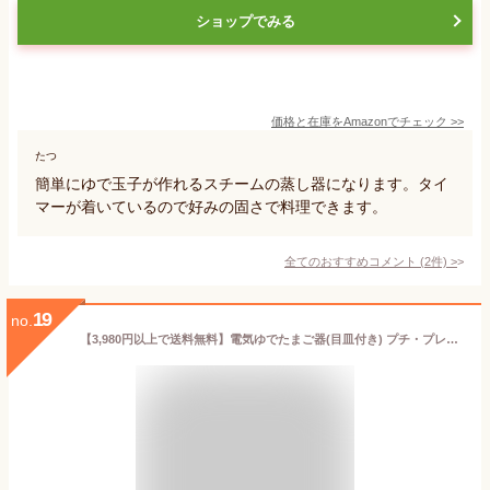
ショップでみる
価格と在庫を
Amazon
でチェック
>>
たつ
簡単にゆで玉子が作れるスチームの蒸し器になります。タイ
マーが着いているので好みの固さで料理できます。
全てのおすすめコメント
(
2
件)
>
19
no.
【3,980円以上で送料無料】電気ゆでたまご器(目皿付き) プチ・プレジール PDY-30