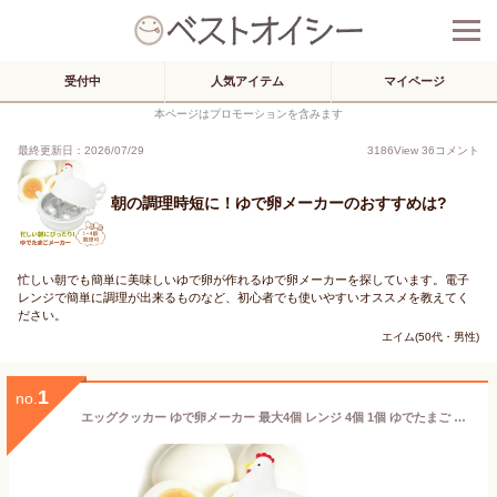
受付中
人気アイテム
マイページ
本ページはプロモーションを含みます
最終更新日：2026/07/29
3186
View
36
コメント
朝の調理時短に！ゆで卵メーカーのおすすめは?
忙しい朝でも簡単に美味しいゆで卵が作れるゆで卵メーカーを探しています。電子
レンジで簡単に調理が出来るものなど、初心者でも使いやすいオススメを教えてく
ださい。
エイム(50代・男性)
1
no.
エッグクッカー ゆで卵メーカー 最大4個 レンジ 4個 1個 ゆでたまご 電子レンジ ゆでたまごメーカー ゆで卵 グッズ 半熟 固茹で 固ゆで 軽量 簡単 かわいい おしゃれ にわとり キッチングッズ 料理 時短 時間短縮