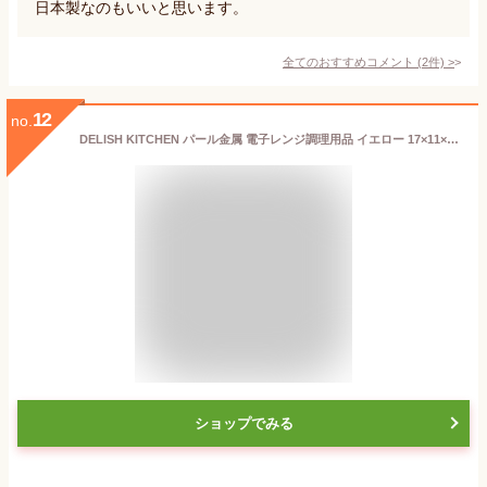
日本製なのもいいと思います。
全てのおすすめコメント
(
2
件)
>
12
no.
DELISH KITCHEN パール金属 電子レンジ調理用品 イエロー 17×11×11cm レンジでゆで玉子 2エッグ CC-1341
ショップでみる