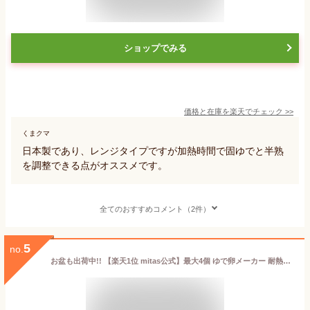
ショップでみる
価格と在庫を
楽天
でチェック
>>
くまクマ
日本製であり、レンジタイプですが加熱時間で固ゆでと半熟
を調整できる点がオススメです。
全てのおすすめコメント（2件）
5
no.
お盆も出荷中!! 【楽天1位 mitas公式】最大4個 ゆで卵メーカー 耐熱シリコンバンド付き レンジ 4個 1個 ゆでたまご メーカー レンジ 電子レンジ エッグクッカー エッグスチーマー 茹で卵メーカー ゆで卵 ゆで卵器 グッズ 半熟 固茹で 固ゆで 簡単 かわいい おしゃれ にわとり