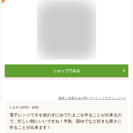
ショップでみる
価格と在庫を
au PAY マーケット
でチェック
>>
ともぞう(50代・女性)
電子レンジで火を使わずにゆでたまごを作ることが出来るの
で、忙しい朝にいいですね！半熟、固ゆでなど好きな硬さに
作ることが出来ます！