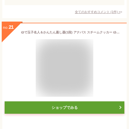
全てのおすすめコメント
(
1
件)
>
21
no.
ゆで玉子名人＆かんたん蒸し器(1段) アナバス スチームクッカー ゆで卵メーカー cafe anabas 電気蒸し器 蒸し調理機 【RCP】ANABAS イエロー SE-001
ショップでみる