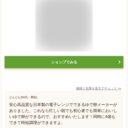
ショップでみる
価格と在庫を
楽天
でチェック
>>
どんどん(50代・男性)
安心高品質な日本製の電子レンジでできるゆで卵メーカーが
ありました。これなら忙しい朝でも初心者でも簡単においし
いゆで卵ができるので、おすすめいたします！同時に4個も
できて時短調理ができますよ。