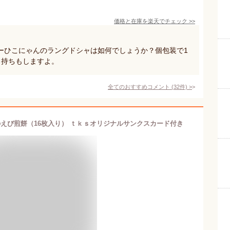
価格と在庫を
楽天
でチェック
>>
ーひこにゃんのラングドシャは如何でしょうか？個包装で1
日持ちもしますよ。
全てのおすすめコメント
(
32
件)
>
のえび煎餅（16枚入り） ｔｋｓオリジナルサンクスカード付き