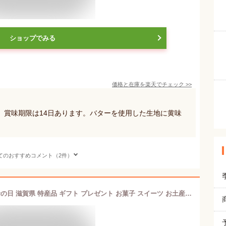
ショップでみる
価格と在庫を
楽天
でチェック
>>
。賞味期限は14日あります。バターを使用した生地に黄味
てのおすすめコメント（2件）
あど菓みるく8個 化粧箱 アドベリー 母の日 滋賀県 特産品 ギフト プレゼント お菓子 スイーツ お土産 バレンタイン お中元 お歳暮 滋賀 ミルク あど果 ミルク餡 しっとり 幻 美味しい 甘酸っぱい 和菓子 洋菓子 あん ハロウィン ホワイトデー