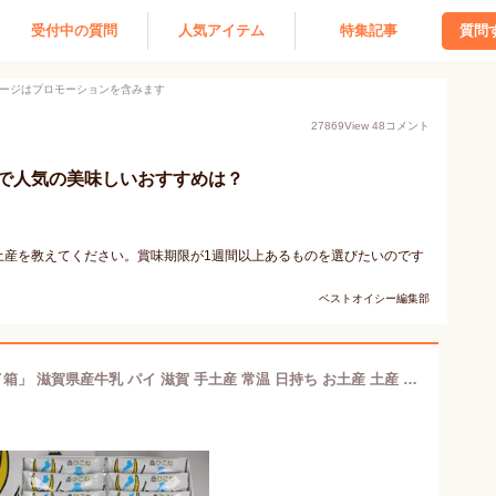
受付中の質問
人気アイテム
特集記事
質問
ージはプロモーションを含みます
27869
View
48
コメント
で人気の美味しいおすすめは？
土産を教えてください。賞味期限が1週間以上あるものを選びたいのです
ベストオイシー編集部
ご当地 お菓子 「ひこにゃんミルクパイ箱」 滋賀県産牛乳 パイ 滋賀 手土産 常温 日持ち お土産 土産 ミルク ギフト スイーツ ひこにゃん おやつ おいしがうれしが 洋菓子 あす楽 お歳暮 地蔵盆 お中元 茶菓子