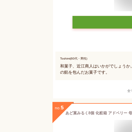
Toshimi(60代・男性)
和菓子、近江商人はいかがでしょうか
の餡を包んだお菓子です。
全
5
no.