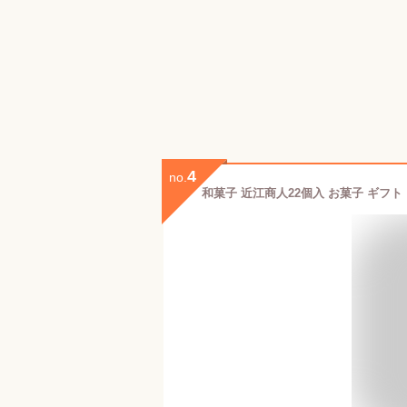
4
no.