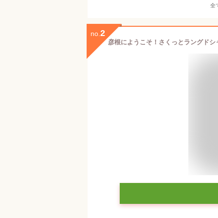
全
2
no.