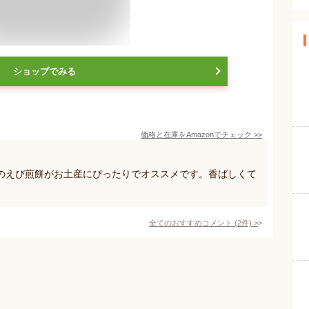
ショップでみる
価格と在庫を
Amazon
でチェック
>>
のえび煎餅がお土産にぴったりでオススメです。香ばしくて
全てのおすすめコメント
(
2
件)
>