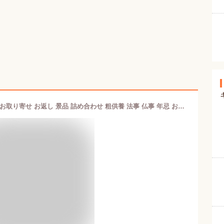
和菓子 近江商人22個入 お菓子 ギフト お取り寄せ お返し 景品 詰め合わせ 粗供養 法事 仏事 年忌 お供え 志 粗供養 菓子 お菓子 景品 老舗 新発売 滋賀県 甲賀市 水口 お土産 近江商人 食品 内祝 お祝い お礼 お返し お見舞い 大彌 即日発送