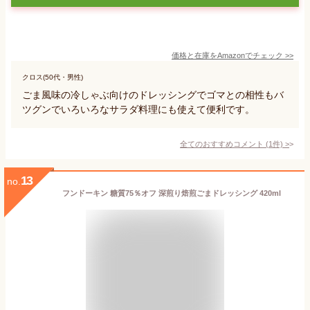
価格と在庫を
Amazon
でチェック
>>
クロス(50代・男性)
ごま風味の冷しゃぶ向けのドレッシングでゴマとの相性もバ
ツグンでいろいろなサラダ料理にも使えて便利です。
全てのおすすめコメント
(
1
件)
>
13
no.
フンドーキン 糖質75％オフ 深煎り焙煎ごまドレッシング 420ml