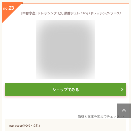
23
no.
[中原水産] ドレッシング だし黒酢ジュレ 140g /ドレッシング/ソース/つけだれ/新しい調味料/枕崎産本枯れ節/サラダ/豆腐/肉料理/冷しゃぶ/魚/刺身/蒸し物/揚げ物/中華料理/餃子/酢豚/野菜炒め/ロック/焼酎
ショップでみる
価格と在庫を
楽天
でチェック
>>
nanacoco(40代・女性)