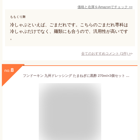
価格と在庫を
Amazon
でチェック
>>
ももくり舞
冷しゃぶといえば、ごまだれです。こちらのごまだれ専科は
冷しゃぶだけでなく、麺類にも合うので、汎用性が高いです
。
全てのおすすめコメント
(
1
件)
>
8
no.
フンドーキン 九州ドレッシング たまねぎに黒酢 270ml×3個セット 【送料込】