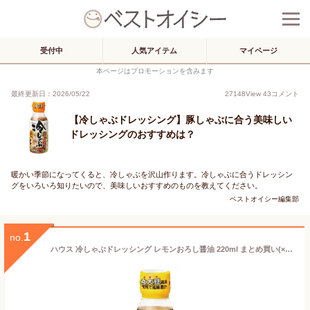
受付中
人気アイテム
マイページ
本ページはプロモーションを含みます
最終更新日：2026/05/22
27148
View
43
コメント
【冷しゃぶドレッシング】豚しゃぶに合う美味しい
ドレッシングのおすすめは？
暖かい季節になってくると、冷しゃぶを沢山作ります。冷しゃぶに合うドレッシン
グをいろいろ知りたいので、美味しいおすすめのものを教えてください。
ベストオイシー編集部
1
no.
ハウス 冷しゃぶドレッシング レモンおろし醤油 220ml まとめ買い(×12)|0000049716801(夏限定)