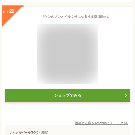
20
no.
リケンのノンオイルくせになるうま塩 380mL
ショップでみる
価格と在庫を
Amazon
でチェック
>>
ナックルバール(10代・男性)