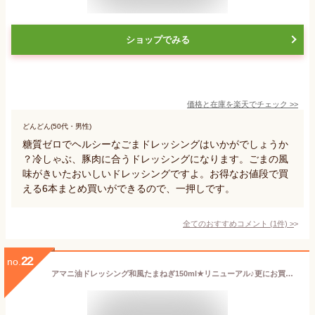
ショップでみる
価格と在庫を
楽天
でチェック
>>
どんどん(50代・男性)
糖質ゼロでヘルシーなごまドレッシングはいかがでしょうか
？冷しゃぶ、豚肉に合うドレッシングになります。ごまの風
味がきいたおいしいドレッシングですよ。お得なお値段で買
える6本まとめ買いができるので、一押しです。
全てのおすすめコメント
(
1
件)
>
22
no.
アマニ油ドレッシング和風たまねぎ150ml★リニューアル♪更にお買い求め安くなりました〜♪★この夏の健康アマニ油ダイエットにもね〜♪★サラダ・冷シャブ・魚貝類のサラダにも♪★大さじ2杯でα-リノレン酸2.0g♪