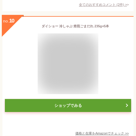
全てのおすすめコメント
(
2
件)
>
10
no.
ダイショー 冷しゃぶ 焙煎ごまだれ 235g×5本
ショップでみる
価格と在庫を
Amazon
でチェック
>>