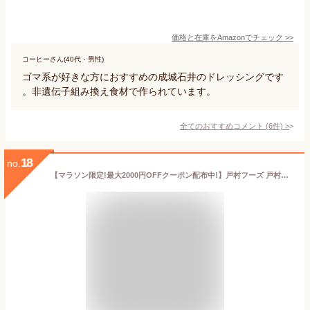
価格と在庫を
Amazon
でチェック
>>
コーヒーさん(40代・男性)
ゴマ系が好きな方におすすめの成城石井のドレッシングです
。非遺伝子組み換え食材で作られています。
全てのおすすめコメント
(
6
件)
>
18
no.
【マラソン限定!最大2000円OFFクーポン配布中!】戸村フーズ 戸村本店 しゃぶしゃぶのたれ 400g × 3本