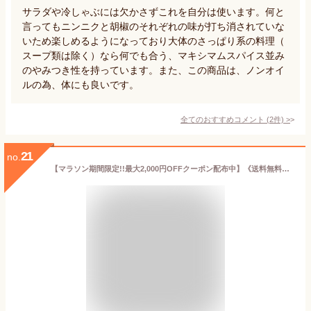
サラダや冷しゃぶには欠かさずこれを自分は使います。何と
言ってもニンニクと胡椒のそれぞれの味が打ち消されていな
いため楽しめるようになっており大体のさっぱり系の料理（
スープ類は除く）なら何でも合う、マキシマムスパイス並み
のやみつき性を持っています。また、この商品は、ノンオイ
ルの為、体にも良いです。
全てのおすすめコメント
(
2
件)
>
21
no.
【マラソン期間限定!!最大2,000円OFFクーポン配布中】《送料無料》フンドーキン ウェルサポ 糖質ゼロごまドレッシング 180ml × 6本