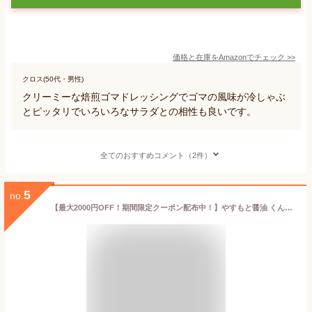
価格と在庫を
Amazon
でチェック
>>
クロス(50代・男性)
クリーミーな焙煎ゴマドレッシングでゴマの風味が冷しゃぶ
とピッタリでいろいろなサラダとの相性も良いです。
全てのおすすめコメント（2件）
5
no.
【最大2000円OFF！期間限定クーポン配布中！】やすもと醤油 くんせい玉ねぎドレッシング 210ml 安本産業