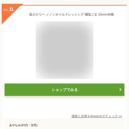
11
no.
低カロリー ノノンオイルドレッシング 減塩ごま 10ml×40個
ショップでみる
価格と在庫を
Amazon
でチェック
>>
あやなみ(20代・女性)