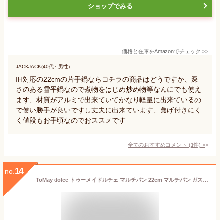
ショップでみる
価格と在庫を
Amazon
でチェック
>>
JACKJACK(40代・男性)
IH対応の22cmの片手鍋ならコチラの商品はどうですか、深
さのある雪平鍋なので煮物をはじめ炒め物等なんにでも使え
ます、材質がアルミで出来ていてかなり軽量に出来ているの
で使い勝手が良いですし丈夫に出来ています、焦げ付きにく
く値段もお手頃なのでおススメです
全てのおすすめコメント
(
1
件)
>
14
no.
ToMay dolce トゥーメイドルチェ マルチパン 22cm マルチパン ガス 和平フレイズ IH対応 ガラス蓋 ホワイト ふっ素樹脂加工 深型フライパン 高耐久 ステンレス製 ざる付 コンパクト ショートハンドル 1台7役 おしゃれ かわいい 重なる