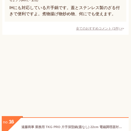
ちょプラ(40代・女性)
IHにも対応している片手鍋です。蓋とステンレス製のざる付
きで便利ですよ。煮物揚げ物炒め物、何にでも使えます。
全てのおすすめコメント
(
1
件)
>
16
no.
遠藤商事 業務用 TKG PRO 片手深型鍋(蓋なし) 22cm 電磁調理器対応 ステンレススチール AKT8922