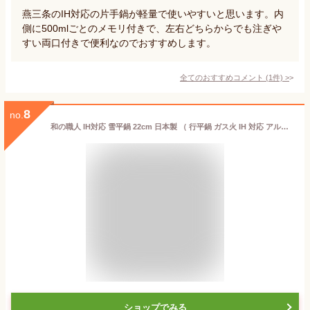
燕三条のIH対応の片手鍋が軽量で使いやすいと思います。内
側に500mlごとのメモリ付きで、左右どちらからでも注ぎや
すい両口付きで便利なのでおすすめします。
全てのおすすめコメント
(
1
件)
>
8
no.
和の職人 IH対応 雪平鍋 22cm 日本製 （ 行平鍋 ガス火 IH 対応 アルミ製 片手鍋 ゆきひら鍋 22 センチ 鍋 なべ 片手なべ アルミ鍋 アル
ショップでみる