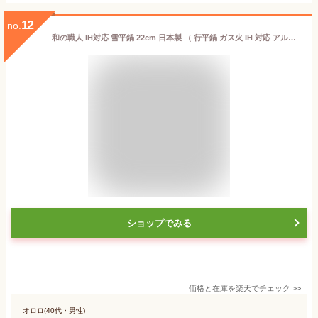
12
no.
和の職人 IH対応 雪平鍋 22cm 日本製 （ 行平鍋 ガス火 IH 対応 アルミ製 片手鍋 ゆきひら鍋 22 センチ 鍋 なべ 片手なべ アルミ鍋 アルミ 和鍋 軽量 メモリ付き キッチン 調理用品 ）【3980円以上送料無料】
ショップでみる
価格と在庫を
楽天
でチェック
>>
オロロ(40代・男性)