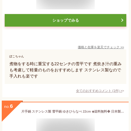
ショップでみる
価格と在庫を
楽天
でチェック
>>
ぽこちゃん
煮物をする時に重宝する22センチの雪平です 煮炊き汁の重み
も考慮して軽量のものをおすすめします ステンレス製なので
手入れも楽です
全てのおすすめコメント
(
1
件)
>
6
no.
片手鍋 ステンレス製 雪平鍋 ゆきひらなべ 22cm ◆送料無料◆ 日本製 煌六花 行平鍋 ステンレス鍋 目盛付 両側口付 片手なべ 天然木仕様 鍋 片手鍋 IHクッキング IH対応 煮る 揚げる 沸かす 台所用品 日用品 セール ショッピング 家庭用品 特価 激安 【送料無料】【smtb-TK】