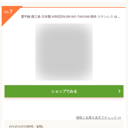
7
no.
雪平鍋 燕三条 日本製 IH対応ENJIN-NO-TAKUMI 桜吟 ステンレス ゆきひら鍋 22cm 3.0L行平鍋 業務用 家庭用 オール熱源対応 IH 鍋 熱 均一 軽量 業務用鍋 片手鍋 プロ仕様 厨房 道具 調理 厨房用品 出汁 下ごしらえ 煮る プレゼント 贈り物 ギフト 燕人の匠
ショップでみる
価格と在庫を
楽天
でチェック
>>
のりのりのり(50代・女性)