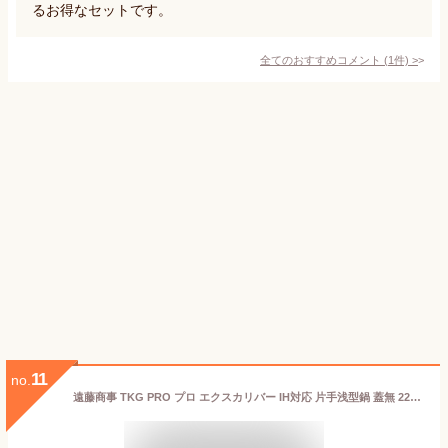
るお得なセットです。
全てのおすすめコメント
(
1
件)
>
11
no.
遠藤商事 TKG PRO プロ エクスカリバー IH対応 片手浅型鍋 蓋無 22cm AKT9222 AKT9222