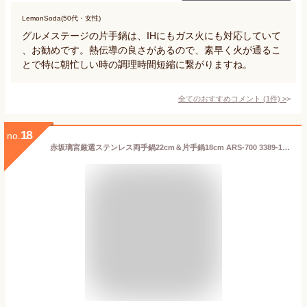
LemonSoda(50代・女性)
グルメステージの片手鍋は、IHにもガス火にも対応していて
、お勧めです。熱伝導の良さがあるので、素早く火が通るこ
とで特に朝忙しい時の調理時間短縮に繋がりますね。
全てのおすすめコメント
(
1
件)
>
18
no.
赤坂璃宮厳選ステンレス両手鍋22cm＆片手鍋18cm ARS-700 3389-152 【abt-1698081】【APIs】