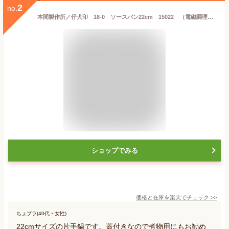
2
no.
本間製作所／仔犬印 18-0 ソースパン22cm 15022 （電磁調理器対応・IH対応・片手鍋・18-0ステンレス・SUS430・クロームステンレス鍋シリーズ・業務用）
ショップでみる
価格と在庫を
楽天
でチェック
>>
ちょプラ(40代・女性)
22cmサイズの片手鍋です。蓋付きなので煮物用にもお勧め