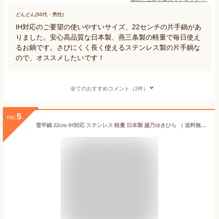
どんどん(50代・男性)
IH対応のご要望の使いやすいサイズ、22センチの片手鍋があ
りました。安心高品質な日本製、燕三条製の軽量で毎日使え
るお鍋です。さびにくく長く使えるステンレス製の片手鍋な
ので、オススメしたいです！
全てのおすすめコメント（2件）
5
no.
雪平鍋 22cm IH対応 ステンレス 軽量 日本製 越乃ゆきひら （ 送料無料 ガス火対応 行平鍋 目盛付き 22センチ 注ぎ口付き 両口 ウルシヤマ オールステンレス ゆきひら鍋 ワイヤーハンドル 片手なべ 鍋 メモリ付き オール熱源対応 ）