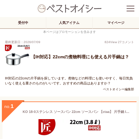
受付中
人気アイテム
マイページ
本ページはプロモーションを含みます
最終更新日：2026/07/09
824
View
27
コメント
【IH対応】22cmの煮物料理にも使える片手鍋は？
IH対応の22cmの片手鍋を探しています。煮物などの料理にも使いやすく、毎日気負
いなく使える重さのものがいいです。おすすめの商品はありますか？
ベストオイシー編集部
1
no.
KO 18-0ステンレス ソースパン 22cm ソースパン 【ctaa】 片手鍋 IH対応 電磁調理器対応 ステンレス 業務用