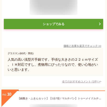
ショップでみる
価格と在庫を
楽天
でチェック
>>
グラスマン(60代・男性)
人気の高い浅型片手鍋です。手頃な大きさの２２ｃｍサイズ
。ＩＨ対応ですし、煮物用にぴったりなので、使い心地がい
いと思います。
全てのおすすめコメント
(
1
件)
>
10
no.
【鍋敷き・ふきんセット】【1台7役 / マルチパン】トゥーメイドルチェ（ToMaydolce） Mサイズ 22cm RB-2165 [ IH・ガス火 対応 ] (ホワイト 白 ガラス蓋 フライパン 行平鍋 雪平鍋 片手鍋 揚げ物 揚げ鍋 なべ) トゥメイドルチェ/和平フレイズ