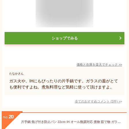
ショップでみる
価格と在庫を
楽天
でチェック
>>
たなかさん
ガス火や、IHにもぴったりの片手鍋です。ガラスの蓋がとて
も便利ですよね。煮魚料理など気軽に使って頂けますよ。
全てのおすすめコメント
(
2
件)
>
20
no.
片手鍋 焦げ付き防止パン 22cm IH オール熱源対応 煮物 茹で物 ガラス鍋蓋付きなので、煮込みも保存も安心 (22CM,ふた付き)