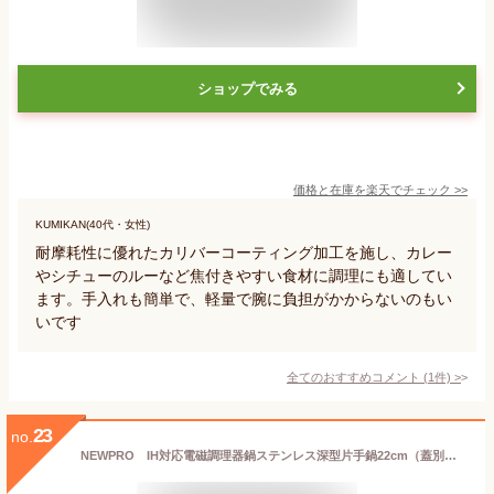
ショップでみる
価格と在庫を
楽天
でチェック
>>
KUMIKAN(40代・女性)
耐摩耗性に優れたカリバーコーティング加工を施し、カレー
やシチューのルーなど焦付きやすい食材に調理にも適してい
ます。手入れも簡単で、軽量で腕に負担がかからないのもい
いです
全てのおすすめコメント
(
1
件)
>
23
no.
NEWPRO IH対応電磁調理器鍋ステンレス深型片手鍋22cm（蓋別売り）【業務用厨房機器厨房用品専門店】