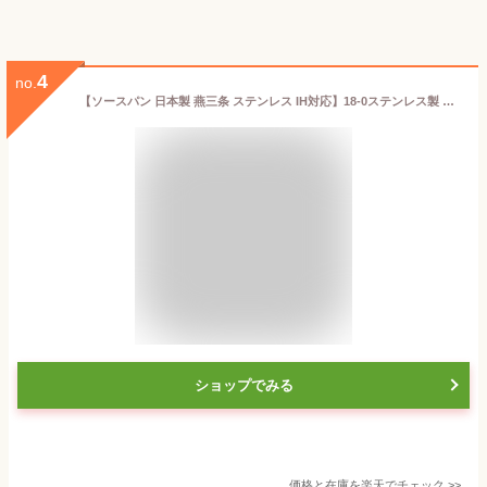
4
no.
【ソースパン 日本製 燕三条 ステンレス IH対応】18-0ステンレス製 ソースパン 22cm 3.8L【業務用/家庭用/IH 対応/IH電磁調理器 対応/オール熱源対応/ミルクパン/ソース作り/下ごしらえに/牛乳の温め/離乳食作り/片手鍋/プロ/調理/厨房用品/お菓子作り道具/仔犬印】
ショップでみる
価格と在庫を
楽天
でチェック
>>