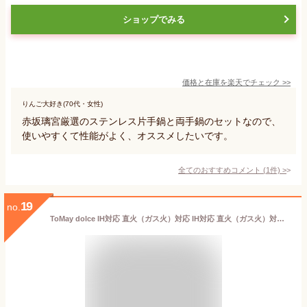
ショップでみる
価格と在庫を
楽天
でチェック
>>
りんご大好き(70代・女性)
赤坂璃宮厳選のステンレス片手鍋と両手鍋のセットなので、
使いやすくて性能がよく、オススメしたいです。
全てのおすすめコメント
(
1
件)
>
19
no.
ToMay dolce IH対応 直火（ガス火）対応 IH対応 直火（ガス火）対応 マルチパン 22cm 片手鍋 万能鍋 トゥーメイ ドルチェ 和平フレイズ ギフト・のし可