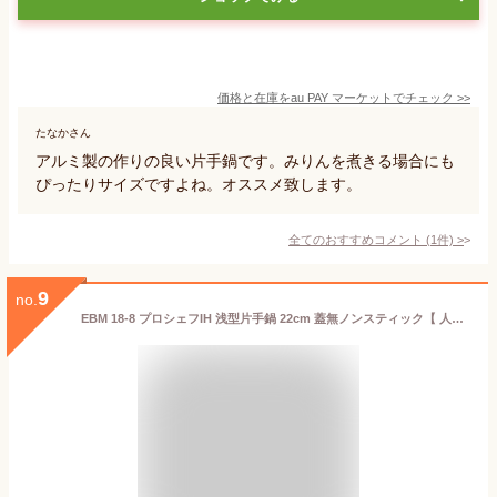
価格と在庫を
au PAY マーケット
でチェック
>>
たなかさん
アルミ製の作りの良い片手鍋です。みりんを煮きる場合にも
ぴったりサイズですよね。オススメ致します。
全てのおすすめコメント
(
1
件)
>
9
no.
EBM 18-8 プロシェフIH 浅型片手鍋 22cm 蓋無ノンスティック【 人気の鍋 使いやすい鍋ランキング 煮物鍋おすすめブランド キッチン鍋 おすすめ鍋ブランド 人気鍋メーカー 長く使える鍋 人気メーカー 】