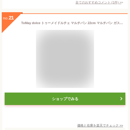
全てのおすすめコメント
(
1
件)
>
21
no.
ToMay dolce トゥーメイドルチェ マルチパン 22cm マルチパン ガス 和平フレイズ IH対応 ガラス蓋 ホワイト 深型フライパン ふっ素樹脂加工 高耐久 ステンレス製 ざる付 コンパクト ショートハンドル 1台7役 おしゃれ かわいい 重なる
ショップでみる
価格と在庫を
楽天
でチェック
>>