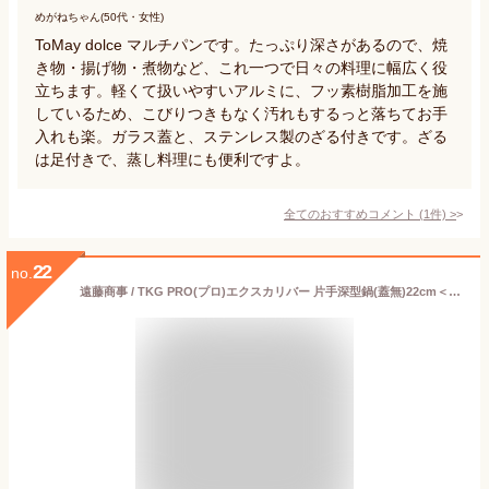
めがねちゃん(50代・女性)
ToMay dolce マルチパンです。たっぷり深さがあるので、焼
き物・揚げ物・煮物など、これ一つで日々の料理に幅広く役
立ちます。軽くて扱いやすいアルミに、フッ素樹脂加工を施
しているため、こびりつきもなく汚れもするっと落ちてお手
入れも楽。ガラス蓋と、ステンレス製のざる付きです。ざる
は足付きで、蒸し料理にも便利ですよ。
全てのおすすめコメント
(
1
件)
>
22
no.
遠藤商事 / TKG PRO(プロ)エクスカリバー 片手深型鍋(蓋無)22cm＜br＞【片手鍋 IH IH対応】【ECJ】