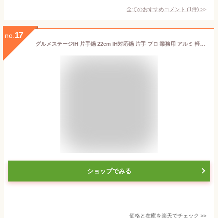
全てのおすすめコメント
(
1
件)
>
17
no.
グルメステージIH 片手鍋 22cm IH対応鍋 片手 プロ 業務用 アルミ 軽い IH ガス火 サテン仕上げ 熱伝導 保温性
ショップでみる
価格と在庫を
楽天
でチェック
>>