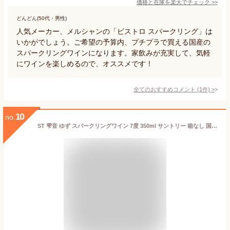
価格と在庫を
楽天
でチェック
>>
どんどん(50代・男性)
人気メーカー、メルシャンの「ビストロ スパークリング」は
いかがでしょう。ご希望の予算内、プチプラで買える国産の
スパークリングワインになります。家飲みが充実して、気軽
にワインを楽しめるので、オススメです！
全てのおすすめコメント
(
1
件)
>
10
no.
ST 雫音 ゆず スパークリングワイン 7度 350ml サントリー 箱なし 国産 しずね wine_DF3YM【 スパークリング ワイン お酒 洋酒 suntory フルーツ 結婚祝い 内祝い 退職祝い 敬老の日 プレゼント ギフト 祖父 おじいちゃん おばあちゃん 】【ワインならリカオー】