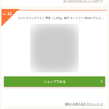
全てのおすすめコメント
(
1
件)
>
13
no.
スパークリングワイン 雫音（しずね）柚子 サントリー 350ml アルコール7％ 白泡 やや辛口 ゆず 長S wine_DF3YMお中元 敬老 御中元 御中元ギフト 中元 中元ギフト
ショップでみる
価格と在庫を
楽天
でチェック
>>