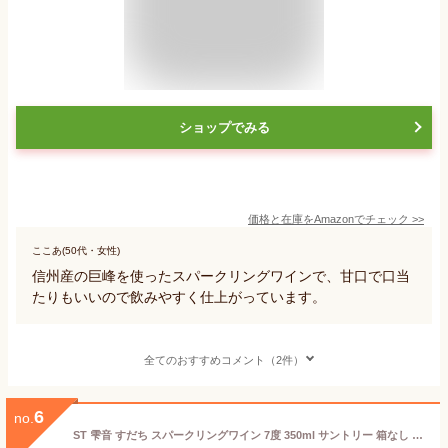
ショップでみる
価格と在庫を
Amazon
でチェック
>>
ここあ(50代・女性)
信州産の巨峰を使ったスパークリングワインで、甘口で口当
たりもいいので飲みやすく仕上がっています。
全てのおすすめコメント（2件）
6
no.
ST 雫音 すだち スパークリングワイン 7度 350ml サントリー 箱なし 国産 しずね wine_DF2QM【スパークリング ワイン お酒 ギフト 誕生日プレゼント 洋酒 suntory お祝い 結婚祝い 退職祝い 内祝い 祖父 ハロウィン 還暦祝い プレゼント 】【ワインならリカオー】