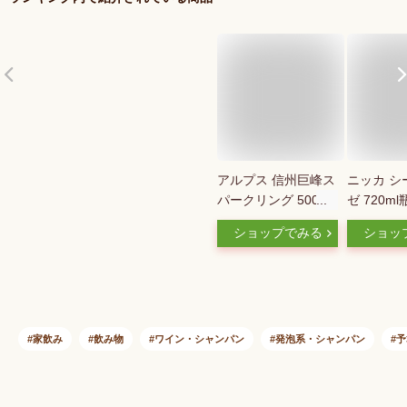
アルプス 信州巨峰ス
ニッカ シ
パークリング 500ml
ゼ 720m
国産 箱なし 長野 や
リングワイ
ショップでみる
ショッ
や甘口【スパークリ
口 日本 
ングワイン スパーク
ンゴワイン
リング ワイン ギフ
ン ニッカ
ト お酒 内祝い プレ
お酒 長S
ゼント 酒 結婚内祝
御中元 御
い 昇進祝い 誕生日
中元 中元
家飲み
飲み物
ワイン・シャンパン
発泡系・シャンパン
予
祝い お中元 御中元
贈り物 結婚 引っ越
し祝い 敬老の日】