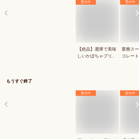
受付中
受付中
【絶品】濃厚で美味
業務スー
しいかぼちゃプリン
コレート
が知りたい！人気の
1キロの
秋スイーツは？
菓用など
気のもの
もうすぐ終了
受付中
受付中