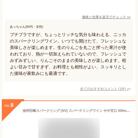
価格と在庫を
楽天
でチェック
>>
あっちゃん(50代・女性)
プチプラですが、ちょっとリッチな気分も味わえる、ニッカ
のスパークリングワイン。いつでも開けたて、フレッシュな
美味しさが楽しめます。生のりんごを丸ごと搾った果汁が使
われており、熱が一切加えられていないので、フレッシュで
みずみずしい、りんごそのままの美味しさが楽しめます。程
よい甘みで甘すぎず、お料理とも相性がよい、スッキリとし
た後味が家飲みにも最適です。
全てのおすすめコメント
(
1
件)
>
8
no.
信州巨峰スパークリング [NV] スパークリングワイン やや甘口 500ml / 日本 長野県塩尻市 信州 アルプスワイン 株式会社アルプス 信州巨峰Sparkling 日本ワイン