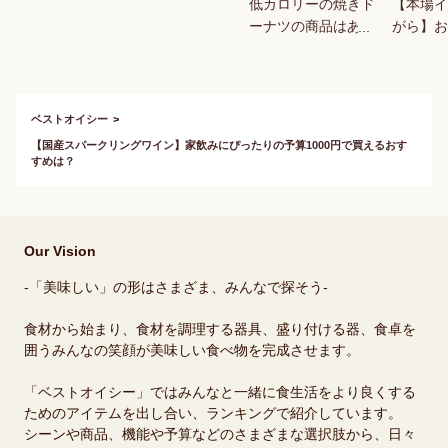
低カロリーの焼きド
【本場イ
ーナツの商品はあり
がら】お
ますか？
ッキが食
ベストオイシー
【国産スパークリングワイン】家飲みにぴったりの予算1000円で買えるおす
すめは？
Our Vision
-「美味しい」の形はさまざま、みんなで探そう-
食材から始まり、食材を調理する器具、盛り付ける器、食卓を
囲うみんなの笑顔が美味しい食べ物を完成させます。
「ベストオイシー」ではみんなと一緒に食生活をより良くする
ためのアイテムを出し合い、ランキングで紹介しています。
シーンや商品、機能や予算などのさまざまな選択肢から、日々