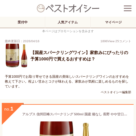
受付中
人気アイテム
マイページ
本ページはプロモーションを含みます
最終更新日：2026/04/16
1896
View
25
コメント
【国産スパークリングワイン】家飲みにぴったりの
予算1000円で買えるおすすめは？
予算1000円でお取り寄せできる国産の美味しいスパークリングワインのおすすめを
教えて下さい。程よい甘みとコクが味わえる、家飲みが気軽に楽しめるものを探し
ています。
ベストオイシー編集部
1
no.
アルプス 信州巨峰スパークリング 500ml 国産 箱なし 長野 やや甘口【スパークリングワイン スパークリング ワイン ギフト お酒 内祝い プレゼント 酒 結婚内祝い 昇進祝い 誕生日 祝い お中元 御中元 贈り物 結婚 引っ越し祝い 敬老の日】【ワインならリカオー】