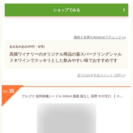
ショップでみる
価格と在庫を
Amazon
でチェック
>>
あみあみあみ(40代・女性)
高畑ワイナリーのオリジナル商品の嘉スパークリングシャル
ドネワインでスッキリとした飲みやすい味でおすすめです
全てのおすすめコメント
(
1
件)
>
15
no.
アルプス 信州林檎シードル 500ml 国産 箱なし 長野 やや甘口 【 スパークリングワイン スパークリング ワイン お酒 シードル 酒 果実酒 洋酒 ボトル 退職 箱無し りんご パーティー 晩酌 お祝い 飲み会 家飲み おうち時間 宅飲み 女子会 】【ワインならリカオー】