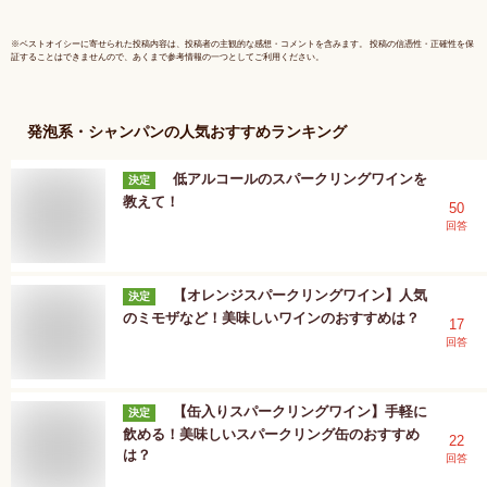
【ワインならリカオ
ー】
※
ベストオイシー
に寄せられた投稿内容は、投稿者の主観的な感想・コメントを含みます。 投稿の信憑性・正確性を保
証することはできませんので、あくまで参考情報の一つとしてご利用ください。
発泡系・シャンパン
の人気おすすめランキング
低アルコールのスパークリングワインを
決定
教えて！
50
回答
【オレンジスパークリングワイン】人気
決定
のミモザなど！美味しいワインのおすすめは？
17
回答
【缶入りスパークリングワイン】手軽に
決定
飲める！美味しいスパークリング缶のおすすめ
22
は？
回答