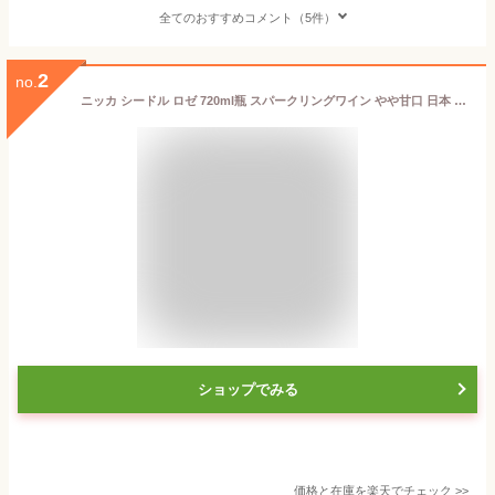
全てのおすすめコメント（5件）
2
no.
ニッカ シードル ロゼ 720ml瓶 スパークリングワイン やや甘口 日本 りんご酒 リンゴワイン 国産ワイン ニッカシードル お酒 長Sお中元 敬老 御中元 御中元ギフト 中元 中元ギフト
ショップでみる
価格と在庫を
楽天
でチェック
>>