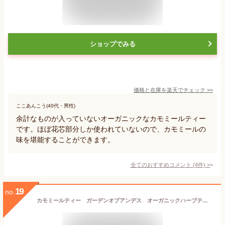
ショップでみる
価格と在庫を
楽天
でチェック
>>
ここあんこう(40代・男性)
余計なものが入っていないオーガニックなカモミールティー
です。ほぼ花芯部分しか使われていないので、カモミールの
味を堪能することができます。
全てのおすすめコメント
(
4
件)
>
19
no.
カモミールティー ガーデンオブアンデス オーガニックハーブティー 20TB×4箱セット