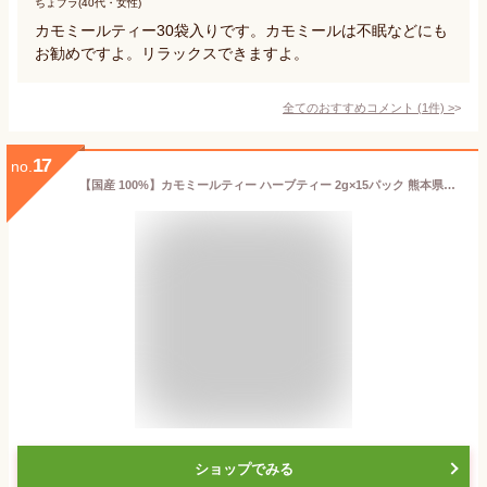
ちょプラ(40代・女性)
カモミールティー30袋入りです。カモミールは不眠などにも
お勧めですよ。リラックスできますよ。
全てのおすすめコメント
(
1
件)
>
17
no.
【国産 100%】カモミールティー ハーブティー 2g×15パック 熊本県産 ノンカフェイン 無農薬 巣鴨のお茶屋さん 山年園
ショップでみる