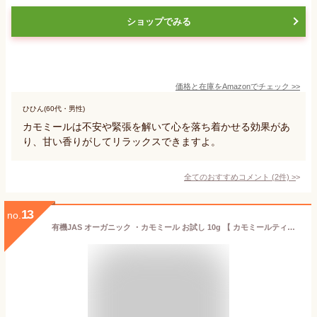
ショップでみる
価格と在庫を
Amazon
でチェック
>>
ひひん(60代・男性)
カモミールは不安や緊張を解いて心を落ち着かせる効果があ
り、甘い香りがしてリラックスできますよ。
全てのおすすめコメント
(
2
件)
>
13
no.
有機JAS オーガニック ・カモミール お試し 10g 【 カモミールティー ハーブティー カモミールジャーマン 無農薬 リーフティー 茶葉 ドライハーブ 】