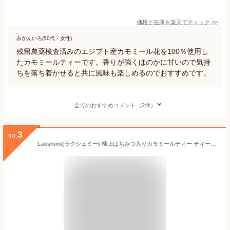
価格と在庫を
楽天
でチェック
>>
みかんいろ(50代・女性)
残留農薬検査済みのエジプト産カモミール花を100％使用し
たカモミールティーです。香りが強くほのかに甘いので気持
ちを落ち着かせると共に風味も楽しめるのでおすすめです。
全てのおすすめコメント（2件）
3
no.
Lakshimi(ラクシュミー) 極上はちみつ入りカモミールティー ティーバッグ25袋入り