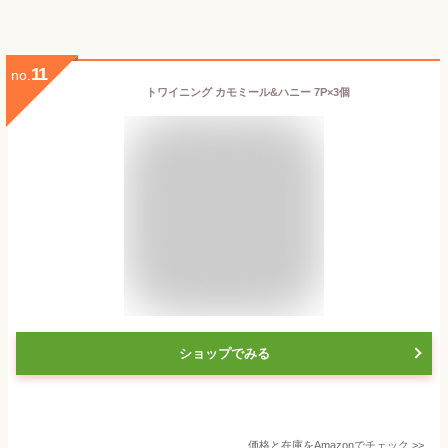
11
no.
トワイニング カモミール&ハニー 7P×3個
ショップでみる
価格と在庫を
Amazon
でチェック
>>