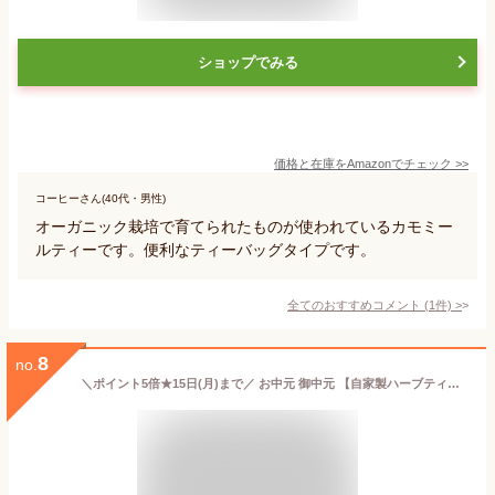
ショップでみる
価格と在庫を
Amazon
でチェック
>>
コーヒーさん(40代・男性)
オーガニック栽培で育てられたものが使われているカモミー
ルティーです。便利なティーバッグタイプです。
全てのおすすめコメント
(
1
件)
>
8
no.
＼ポイント5倍★15日(月)まで／ お中元 御中元 【自家製ハーブティー】 カモミールティー 6パック 自家農園 新潟県産 ハーブティー ハーブティ ハーブ ハーブガーデン 無添加 お取り寄せ ギフト 祝 贈答 国産 内祝 プレゼント 実用的 グルメ