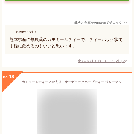
価格と在庫を
Amazon
でチェック
>>
ここあ(50代・女性)
熊本県産の無農薬のカモミールティーで、ティーパック状で
手軽に飲めるのもいいと思います。
全てのおすすめコメント
(
2
件)
>
18
no.
カモミールティー 20P入り オーガニックハーブティー ジャーマンカモミール ガーデン オブ アンデス 有機ハーブティ 無農薬 チリ 癒し リラックス 紅茶 ノンカフェイン 妊婦 マタニティハーブティ ティーバッグ ティーパック ※3個までメール便OK 賞味期限：2025.07.31