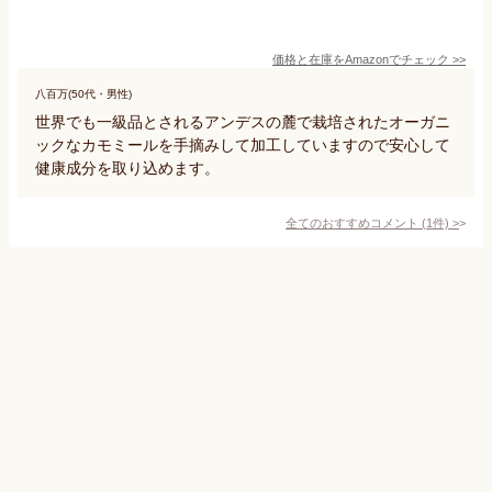
価格と在庫を
Amazon
でチェック
>>
八百万(50代・男性)
世界でも一級品とされるアンデスの麓で栽培されたオーガニ
ックなカモミールを手摘みして加工していますので安心して
健康成分を取り込めます。
全てのおすすめコメント
(
1
件)
>