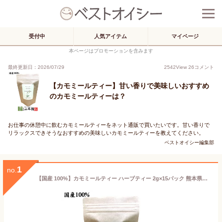
受付中
人気アイテム
マイページ
本ページはプロモーションを含みます
最終更新日：2026/07/29
2542
View
26
コメント
【カモミールティー】甘い香りで美味しいおすすめ
のカモミールティーは？
お仕事の休憩中に飲むカモミールティーをネット通販で買いたいです。甘い香りで
リラックスできそうなおすすめの美味しいカモミールティーを教えてください。
ベストオイシー編集部
1
no.
【国産 100%】カモミールティー ハーブティー 2g×15パック 熊本県産 ノンカフェイン 無農薬 ジャーマンカモミール 送料無料 ティーバッグ ティーパック リーフ カモミール茶 健康茶 妊婦 ダイエット ギフト プレゼント お中元 御中元 お茶 2022 内祝い