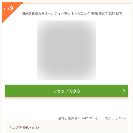
9
no.
国産無農薬カモミールティー30g オーガニック 有機 無化学肥料 日本産 熊本 カモミールジャーマン ノンカフェイン
ショップでみる
価格と在庫を
au PAY マーケット
でチェック
>>
ちょプラ(40代・女性)