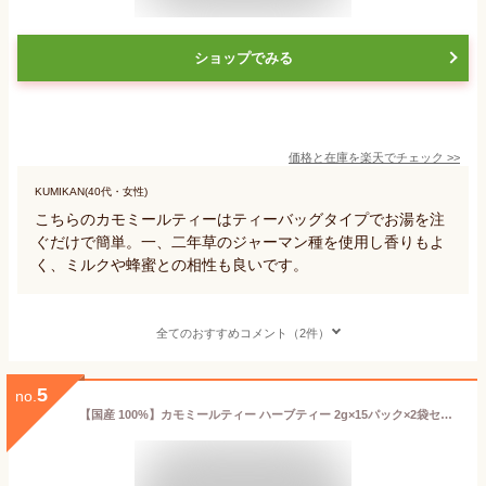
ショップでみる
価格と在庫を
楽天
でチェック
>>
KUMIKAN(40代・女性)
こちらのカモミールティーはティーバッグタイプでお湯を注
ぐだけで簡単。一、二年草のジャーマン種を使用し香りもよ
く、ミルクや蜂蜜との相性も良いです。
全てのおすすめコメント（2件）
5
no.
【国産 100%】カモミールティー ハーブティー 2g×15パック×2袋セット 熊本県産 ノンカフェイン 無農薬 ジャーマンカモミール 送料無料 ティーバッグ ティーパック リーフ カモミール茶 妊婦 ダイエット ギフト プレゼント お中元 御中元 お茶 2022 内祝い