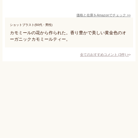
価格と在庫を
Amazon
でチェック
>>
ショットブラスト(50代・男性)
カモミールの花から作られた。香り豊かで美しい黄金色のオ
ーガニックカモミールティー。
全てのおすすめコメント
(
3
件)
>