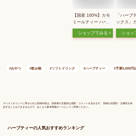
【国産 100%】カモ
「ハーブテ
ミールティー ハーブ
ックス」
ティー 2g×15パック
ティー(カ
ショップでみる
ショッ
熊本県産 ノンカフェ
ャーマン)
イン 無農薬 ジャー
新鮮真空
マンカモミール 送料
100g【メ
無料 ティーバッグ
料無料】
ティーパック リーフ
検査済み
カモミール茶 健康茶
ィー 健康
おやつ
飲み物
ソフトドリンク
ハーブティー
予算5,000円
妊婦 ダイエット ギ
信販売 ネ
フト プレゼント お
カモミール
中元 御中元 お茶
る カミツ
2022 内祝い
れ 送料無
※
ベストオイシー
に寄せられた投稿内容は、投稿者の主観的な感想・コメントを含みます。 投稿の信憑性・正確性を保
証することはできませんので、あくまで参考情報の一つとしてご利用ください。
ハーブティー
の人気おすすめランキング