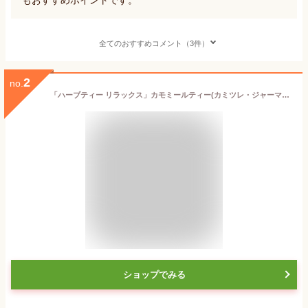
全てのおすすめコメント（3件）
2
no.
「ハーブティー リラックス」カモミールティー(カミツレ・ジャーマン)チャック付新鮮真空パック100g【メール便 送料無料】〈残留農薬検査済み〉ハーブティー 健康茶 通販 通信販売 ネット販売 カモミール かもみーる カミツレ かみつれ 送料無料 お徳用
ショップでみる