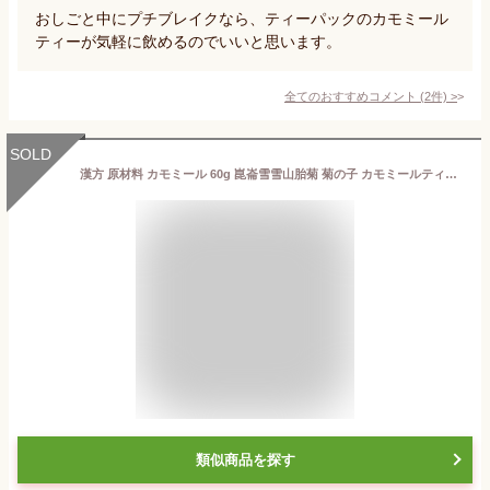
おしごと中にプチブレイクなら、ティーパックのカモミール
ティーが気軽に飲めるのでいいと思います。
全てのおすすめコメント
(
2
件)
>
SOLD
漢方 原材料 カモミール 60g 崑崙雪雪山胎菊 菊の子 カモミールティー ハーブティー 健康茶 特級大朵胎菊 厳選大朵胎菊 養生茶 花茶 漢方 中國茶 天然無添加 クコ ナツメを組み合わせることができます 体が弱い方に 元気を上げる必要としたかたに 副作用なし
類似商品を探す