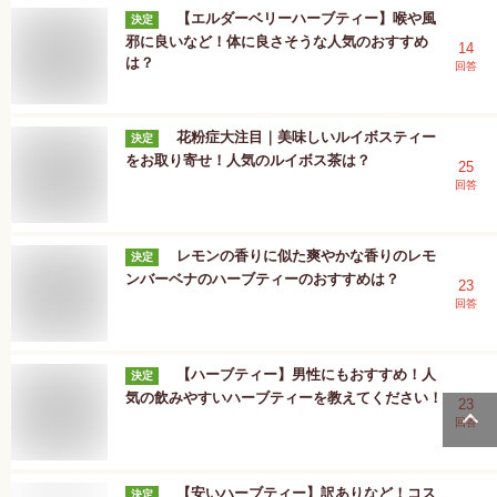
【エルダーベリーハーブティー】喉や風
決定
邪に良いなど！体に良さそうな人気のおすすめ
14
は？
回答
花粉症大注目｜美味しいルイボスティー
決定
をお取り寄せ！人気のルイボス茶は？
25
回答
レモンの香りに似た爽やかな香りのレモ
決定
ンバーベナのハーブティーのおすすめは？
23
回答
【ハーブティー】男性にもおすすめ！人
決定
気の飲みやすいハーブティーを教えてください！
23
回答
【安いハーブティー】訳ありなど！コス
決定