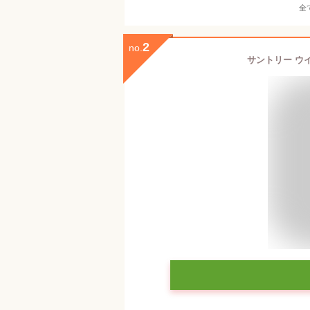
全
2
no.
サントリー ウイス