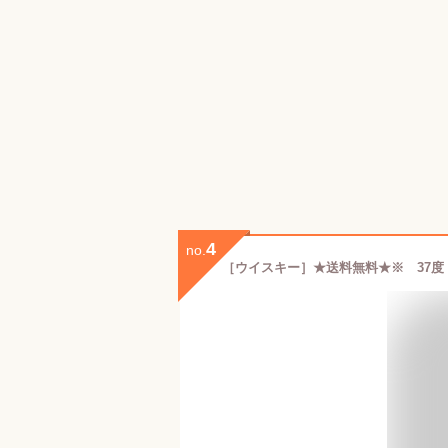
4
no.