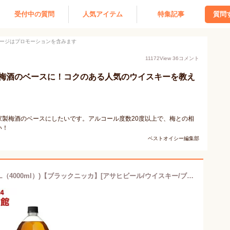
受付中の質問
人気アイテム
特集記事
質問
ージはプロモーションを含みます
11172
View
36
コメント
梅酒のベースに！コクのある人気のウイスキーを教え
製梅酒のベースにしたいです。アルコール度数20度以上で、梅との相
い！
ベストオイシー編集部
ブラックニッカクリア ペットボトル(4L（4000ml）)【ブラックニッカ】[アサヒビール/ウイスキー/ブラックニッカ]