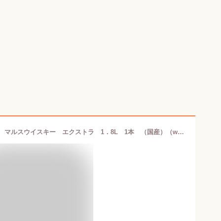
［ウイスキー］★送料無料★※ 37度 マルスウイスキー エクストラ 1．8L 1本 （国産）（whisky）（37％）（ブレンデッドウイスキー）（1800ml）本坊酒造株式会社