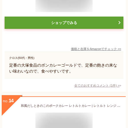
ショップでみる
価格と在庫を
Amazon
でチェック
>>
クロス(50代・男性)
定番の大塚食品のボンカレーゴールドで、定番の飽きの来な
い味わいなので、食べやすいです。
全てのおすすめコメント
(
1
件)
>
14
no.
和風だしときのこのポークカレー レトルトカレー | レトルト レンジ カレー 温めるだけ レトルト食品 レンチン ご飯のお供 カレーライス きのこ 和風だし きのこカレー ごはんのお供 甘口 お取り寄せ 無添加食品 簡単調理 ポークカレー 化学調味料無添加 時短ごはん 結わえる