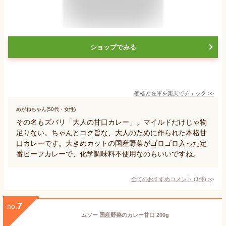
ショップでみる
価格と在庫を
楽天
でチェック
>>
めがねちゃん(50代・女性)
その名もズバリ「大人の甘口カレー」。マイルドだけじゃ物
足りない。ちゃんとコク旨な、大人のために作られた本格甘
口カレーです。大きめカットの国産野菜がゴロゴロ入った定
番ビーフカレーで、化学調味料不使用なのもいいですね。
全てのおすすめコメント
(
1
件)
>
7
no.
ムソー 国産野菜のカレー甘口 200g