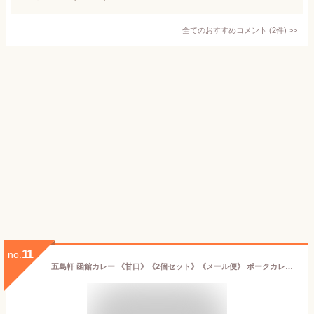
全てのおすすめコメント
(
2
件)
>
11
no.
五島軒 函館カレー 《甘口》《2個セット》《メール便》 ポークカレー 北海道 お土産 レトルト カレー ポーク 豚 じゃがいも にんじん ギフト プレゼント お取り寄せ 送料無料 バレンタイン ホワイトデー