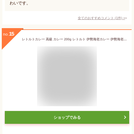
わいです。
全てのおすすめコメント
(
1
件)
>
15
no.
レトルトカレー 高級 カレー 200g レトルト 伊勢海老カレー 伊勢海老 麻布淺井 常温保存 和風 カレーライス 甘口 中辛 名店 再現 電子レンジ レトルトパウチ 和 魚介 ナンカレー ギフト プレゼント 贈り物【メール便送料無料】［ 麻布淺井特製伊勢海老カレー ］
ショップでみる