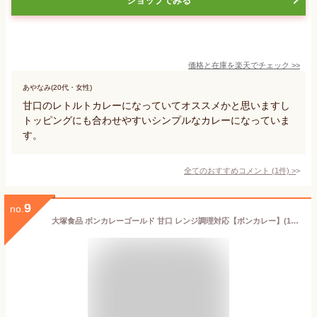
ショップでみる
価格と在庫を
楽天
でチェック
>>
あやなみ(20代・女性)
甘口のレトルトカレーになっていてオススメかと思いますし
トッピングにも合わせやすいシンプルなカレーになっていま
す。
全てのおすすめコメント
(
1
件)
>
9
no.
大塚食品 ボンカレーゴールド 甘口 レンジ調理対応【ボンカレー】(180g×5セット)【ボンカレー】[レトルト カレー レンジ調理対応 野菜 備蓄]