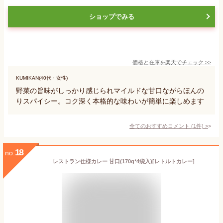
ショップでみる
価格と在庫を
楽天
でチェック
>>
KUMIKAN(40代・女性)
野菜の旨味がしっかり感じられマイルドな甘口ながらほんの
りスパイシー。コク深く本格的な味わいが簡単に楽しめます
全てのおすすめコメント
(
1
件)
>
18
no.
レストラン仕様カレー 甘口(170g*4袋入)[レトルトカレー]