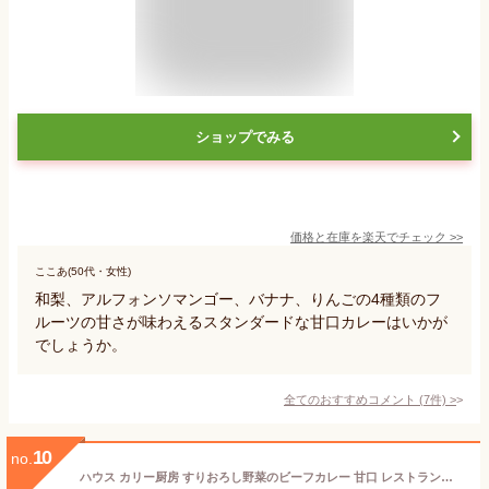
ショップでみる
価格と在庫を
楽天
でチェック
>>
ここあ(50代・女性)
和梨、アルフォンソマンゴー、バナナ、りんごの4種類のフ
ルーツの甘さが味わえるスタンダードな甘口カレーはいかが
でしょうか。
全てのおすすめコメント
(
7
件)
>
10
no.
ハウス カリー厨房 すりおろし野菜のビーフカレー 甘口 レストラン用 200g×10個