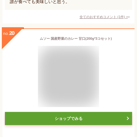
誰が食べても美味しいと思う。
全てのおすすめコメント
(
1
件)
>
20
no.
ムソー 国産野菜のカレー 甘口(200g*3コセット)
ショップでみる