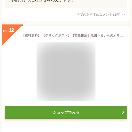
全てのおすすめコメント
(
1
件)
>
12
no.
【送料無料】 【クリックポスト】【宮島醤油】九州うまいものオリジナルブレンドビーフカレー甘口3個セット【賞味期限2022.6.8】宮島醤油 老舗の味 業務用 消費税込み
ショップでみる