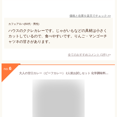
価格と在庫を
楽天
でチェック
>>
カフェアロハ(50代・男性)
ハウスのククレカレーです。じゃがいもなどの具材は小さく
カットしているので、食べやすいです。りんご・マンゴーチ
ャツネの甘さがあります。
全てのおすすめコメント
(
1
件)
>
6
no.
大人の甘口カレー（ビーフカレー） 2人前お試しセット 化学調味料無添加 国産野菜使用 【メール便送料無料】