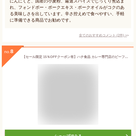
にんにくと、国産の小麦粉、厳選スパイスでじっくり煮込ま
れ、フォンドボー・ポークエキス・ポークオイルがコクのあ
る美味しさを出しています。辛さ控えめで食べやすい、手軽
に準備できる商品でお勧めです。
全てのおすすめコメント
(
2
件)
>
8
no.
【セール限定 15％OFFクーポン有】ハチ食品 カレー専門店のビーフカレー 甘口 200g 1人前 レトルトカレー カツ ハンバーグ エビフライ 野菜 うどんなど お好みの具やトッピングにあわせやすい カレー 送料無料