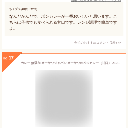
ちょプラ(40代・女性)
なんだかんだで、ボンカレーが一番おいしいと思います。こ
ちらは子供でも食べられる甘口です。レンジ調理で簡単です
よ。
全てのおすすめコメント
(
1
件)
>
17
no.
カレー 無添加 オーサワジャパン オーサワのベジカレー（甘口） 210g レトルトカレー カレーソース 購入金額別特典あり 正規品 国内産 オーガニック 無農薬 有機 ナチュラル 天然