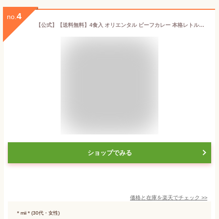
4
no.
【公式】【送料無料】4食入 オリエンタル ビーフカレー 本格レトルトカレー各2個（計4食） セット まろやか 甘口 中辛 2個 詰め合わせ 業務用 食べ比べ 長期保存 保存食 時短 簡単 在宅 買い回り ポイント消化 惣菜※北海道・沖縄・離島はメール便・9800円以上購入で送料無料
ショップでみる
価格と在庫を
楽天
でチェック
>>
＊mii＊(30代・女性)