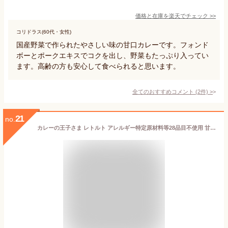
価格と在庫を
楽天
でチェック
>>
コリドラス(60代・女性)
国産野菜で作られたやさしい味の甘口カレーです。フォンド
ボーとポークエキスでコクを出し、野菜もたっぷり入ってい
ます。高齢の方も安心して食べられると思います。
全てのおすすめコメント
(
2
件)
>
21
no.
カレーの王子さま レトルト アレルギー特定原材料等28品目不使用 甘口(70g)