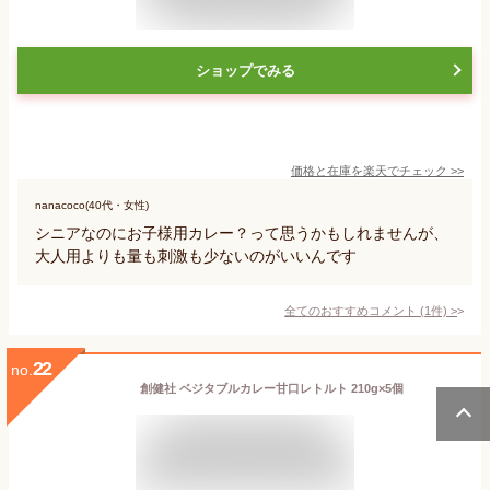
ショップでみる
価格と在庫を
楽天
でチェック
>>
nanacoco(40代・女性)
シニアなのにお子様用カレー？って思うかもしれませんが、
大人用よりも量も刺激も少ないのがいいんです
全てのおすすめコメント
(
1
件)
>
22
no.
創健社 ベジタブルカレー甘口レトルト 210g×5個