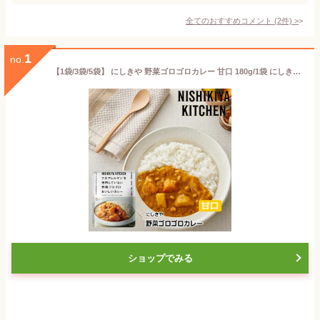
全てのおすすめコメント
(
2
件)
>
1
no.
【1袋/3袋/5袋】 にしきや 野菜ゴロゴロカレー 甘口 180g/1袋 にしき食品 【ポスト投函便】
ショップでみる