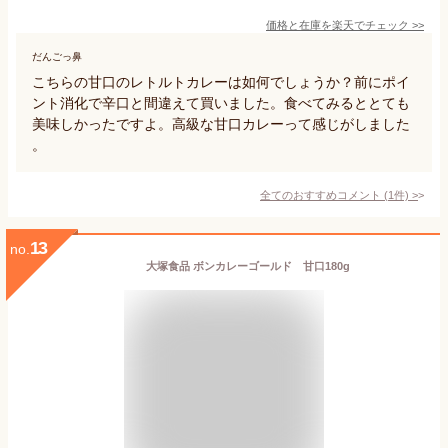
価格と在庫を
楽天
でチェック
>>
だんごっ鼻
こちらの甘口のレトルトカレーは如何でしょうか？前にポイ
ント消化で辛口と間違えて買いました。食べてみるととても
美味しかったですよ。高級な甘口カレーって感じがしました
。
全てのおすすめコメント
(
1
件)
>
13
no.
大塚食品 ボンカレーゴールド 甘口180g