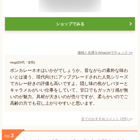
ショップでみる
価格と在庫を
Amazon
でチェック
>>
mugi(20代・女性)
ボンカレーネオはいかがでしょうか。昔ながらの素朴な味わ
いとは違う、現代向けにアップグレードされた人気シリーズ
でカレー好きの評価も高いですよ。隠し味の焦がしバターと
キャラメルがいい仕事をしていて、甘口でもガッカリ感が無
いのが魅力。具材が大きいのが売りですが、柔らかいのでご
高齢の方でも召し上がりやすいと思います。
全てのおすすめコメント
(
2
件)
>
3
no.