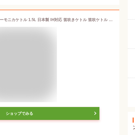
【正規品】高齢の方に聞こえやすい ハーモニカケトル 1.5L 日本製 IH対応 笛吹きケトル 笛吹ケトル 青芳製作所 やかん 湯沸かし ポット ピーピーケトル ケトル 笛吹き CASUALPRODUCT かわいい 木柄 燕三条 送料無料 ステンレス 広口 ガス 直火
ショップでみる