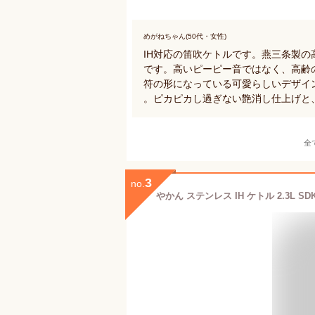
めがねちゃん(50代・女性)
IH対応の笛吹ケトルです。燕三条製の
です。高いピーピー音ではなく、高齢
符の形になっている可愛らしいデザイ
。ピカピカし過ぎない艶消し仕上げと
全
3
no.