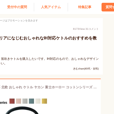
受付中の質問
人気アイテム
特集記事
質問
ージはプロモーションを含みます
8173
View
31
コメント
リアになじむおしゃれなIH対応ケトルのおすすめを教
笛吹きケトルを購入したいです。IH対応のもので、おしゃれなデザイン
さい。
きむchan(40代・女性)
送料無料 やかん 笛吹き 1.6L ih IH対応 北欧 おしゃれ ケトル ヤカン 富士ホーロー コットンシリーズ 笛吹きケトル CTN-1.6WK フタ付き ホーロー 笛吹ケトル 琺瑯 ほうろう おしゃれ IH200V ガス火 ガス コンロ プレゼント 実用的 可愛い シンプル あす楽