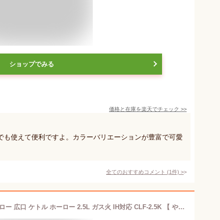
ショップでみる
価格と在庫を
楽天
でチェック
>>
Hでも使えて便利ですよ。カラーバリエーションが豊富で可愛
全てのおすすめコメント
(
1
件)
>
SS期間中 エントリーでP5倍 富士ホーロー 広口 ケトル ホーロー 2.5L ガス火 IH対応 CLF-2.5K 【 やかん ほうろう 琺瑯 IH 直火 大容量 麦茶 送料無料 】