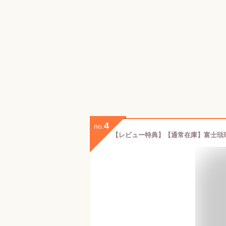
4
no.