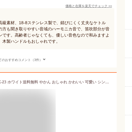
価格と在庫を
楽天
でチェック
>>
高級素材、18-8ステンレス製で、錆びにくく丈夫なケトル
の方も聞き取りやすい音域のハーモニカ音で、笛吹部分が音
ンです。高齢者じゃなくても、優しい音色なので和みますよ
、木製ハンドルもおしゃれです。
てのおすすめコメント（3件）
やかん ステンレス IH ケトル 2.3L SDK-23 ホワイト送料無料 やかん おしゃれ かわいい 可愛い シンプル 2.3リットル 2.3L ステンレスケトル ステンレスやかん IH IH対応 ガス火 ガス ガス火対応 笛吹ケトル 笛吹き 笛炊きやかん 白【D】