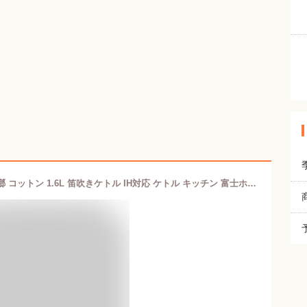
【レビュー特典】【通常在庫】富士琺瑯 コットン 1.6L 笛吹きケトル IH対応 ケトル キッチン 富士ホーロー 料理 やかん CTN-1.6プレゼント 誕生日 ギフト