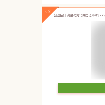
2
no.